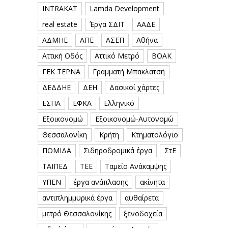
INTRAKAT
Lamda Development
real estate
Έργα ΣΔΙΤ
ΑΑΔΕ
ΑΔΜΗΕ
ΑΠΕ
ΑΣΕΠ
Αθήνα
Αττική Οδός
Αττικό Μετρό
ΒΟΑΚ
ΓΕΚ ΤΕΡΝΑ
Γραμματή Μπακλατσή
ΔΕΔΔΗΕ
ΔΕΗ
Δασικοί χάρτες
ΕΣΠΑ
ΕΦΚΑ
Ελληνικό
Εξοικονομώ
Εξοικονομώ-Αυτονομώ
Θεσσαλονίκη
Κρήτη
Κτηματολόγιο
ΠΟΜΙΔΑ
Σιδηροδρομικά έργα
ΣτΕ
ΤΑΙΠΕΔ
ΤΕΕ
Ταμείο Ανάκαμψης
ΥΠΕΝ
έργα ανάπλασης
ακίνητα
αντιπλημμυρικά έργα
αυθαίρετα
μετρό Θεσσαλονίκης
ξενοδοχεία