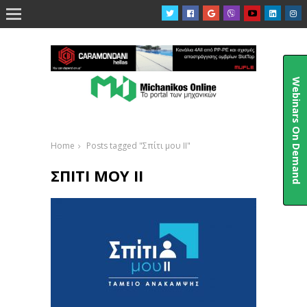

Webinars On Demand
Home
Posts tagged "Σπίτι μου ΙΙ"
ΣΠΊΤΙ ΜΟΥ ΙΙ