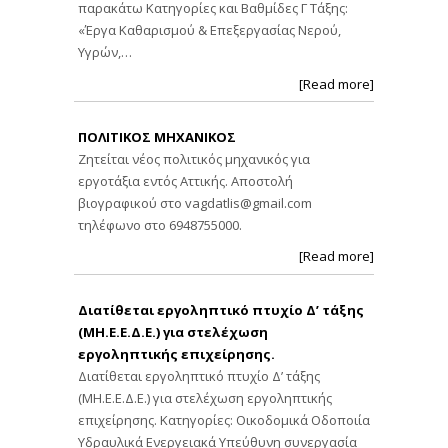
παρακάτω Κατηγορίες και Βαθμίδες Γ Τάξης:
«Έργα Καθαρισμού & Επεξεργασίας Νερού,
Υγρών,…
[Read more]
ΠΟΛΙΤΙΚΟΣ ΜΗΧΑΝΙΚΟΣ
Ζητείται νέος πολιτικός μηχανικός για
εργοτάξια εντός Αττικής. Αποστολή
βιογραφικού στο
vagdatlis@gmail.com
τηλέφωνο στο 6948755000.
[Read more]
Διατίθεται εργοληπτικό πτυχίο Δ’ τάξης
(ΜΗ.Ε.Ε.Δ.Ε.) για στελέχωση
εργοληπτικής επιχείρησης.
Διατίθεται εργοληπτικό πτυχίο Δ’ τάξης
(ΜΗ.Ε.Ε.Δ.Ε.) για στελέχωση εργοληπτικής
επιχείρησης. Κατηγορίες: Οικοδομικά Οδοποιία
Υδραυλικά Ενεργειακά Υπεύθυνη συνεργασία