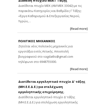
Διάθεση πτυχίου ΜΕΚ Γ Τάξης
Διατίθεται πτυχίο ΜΕΚ (ΑΜ ΜΕΚ 33042) με τις
παρακάτω Κατηγορίες και Βαθμίδες Γ Τάξης:
«Έργα Καθαρισμού & Επεξεργασίας Νερού,
Υγρών,…
[Read more]
ΠΟΛΙΤΙΚΟΣ ΜΗΧΑΝΙΚΟΣ
Ζητείται νέος πολιτικός μηχανικός για
εργοτάξια εντός Αττικής. Αποστολή
βιογραφικού στο
vagdatlis@gmail.com
τηλέφωνο στο 6948755000.
[Read more]
Διατίθεται εργοληπτικό πτυχίο Δ’ τάξης
(ΜΗ.Ε.Ε.Δ.Ε.) για στελέχωση
εργοληπτικής επιχείρησης.
Διατίθεται εργοληπτικό πτυχίο Δ’ τάξης
(ΜΗ.Ε.Ε.Δ.Ε.) για στελέχωση εργοληπτικής