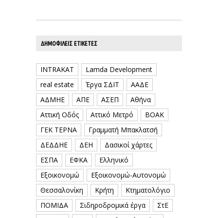
ΔΗΜΟΦΙΛΕΊΣ ΕΤΙΚΈΤΕΣ
INTRAKAT
Lamda Development
real estate
Έργα ΣΔΙΤ
ΑΑΔΕ
ΑΔΜΗΕ
ΑΠΕ
ΑΣΕΠ
Αθήνα
Αττική Οδός
Αττικό Μετρό
ΒΟΑΚ
ΓΕΚ ΤΕΡΝΑ
Γραμματή Μπακλατσή
ΔΕΔΔΗΕ
ΔΕΗ
Δασικοί χάρτες
ΕΣΠΑ
ΕΦΚΑ
Ελληνικό
Εξοικονομώ
Εξοικονομώ-Αυτονομώ
Θεσσαλονίκη
Κρήτη
Κτηματολόγιο
ΠΟΜΙΔΑ
Σιδηροδρομικά έργα
ΣτΕ