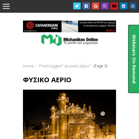

Webinars On Demand
Home
Posts tagged "φυσικό αέριο"
(Page 3)
ΦΥΣΙΚΌ ΑΈΡΙΟ