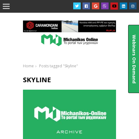

Webinars On Demand
Home
Posts tagged "Skyline"
SKYLINE