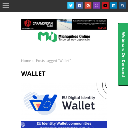

Webinars On Demand
Home
Posts tagged "Wallet"
WALLET