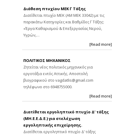
Διάθεση πτυχίου ΜΕΚ Γ Τάξης
Διατίθεται πτυχίο ΜΕΚ (ΑΜ ΜΕΚ 33042) με τις
παρακάτω Κατηγορίες και Βαθμίδες Γ Τάξης:
«Έργα Καθαρισμού & Επεξεργασίας Νερού,
Υγρών,…
[Read more]
ΠΟΛΙΤΙΚΟΣ ΜΗΧΑΝΙΚΟΣ
Ζητείται νέος πολιτικός μηχανικός για
εργοτάξια εντός Αττικής. Αποστολή
βιογραφικού στο
vagdatlis@gmail.com
τηλέφωνο στο 6948755000.
[Read more]
Διατίθεται εργοληπτικό πτυχίο Δ’ τάξης
(ΜΗ.Ε.Ε.Δ.Ε.) για στελέχωση
εργοληπτικής επιχείρησης.
Διατίθεται εργοληπτικό πτυχίο Δ’ τάξης