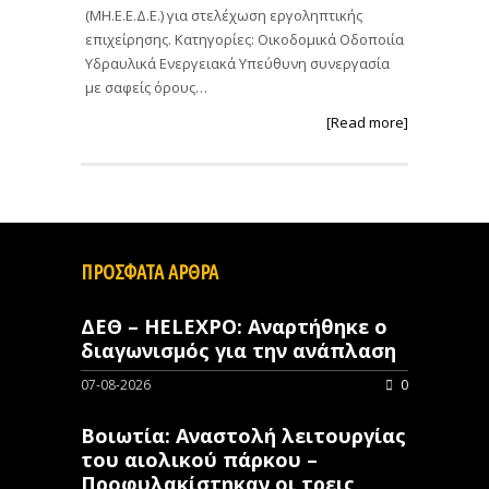
(ΜΗ.Ε.Ε.Δ.Ε.) για στελέχωση εργοληπτικής
επιχείρησης. Κατηγορίες: Οικοδομικά Οδοποιία
Υδραυλικά Ενεργειακά Υπεύθυνη συνεργασία
με σαφείς όρους…
[Read more]
ΠΡΟΣΦΑΤΑ ΑΡΘΡΑ
ΔΕΘ – HELEXPO: Αναρτήθηκε ο
διαγωνισμός για την ανάπλαση
07-08-2026
0
Βοιωτία: Αναστολή λειτουργίας
του αιολικού πάρκου –
Προφυλακίστηκαν οι τρεις