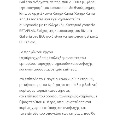
Galleria ανέρχεται σε περίπου 23.000 τ.μ., φέρει
την υπογραφή του κορυφαίου, διεθνούς φήμης
Ιάπωνα αρχιτέκτονα Kengo Kuma (Kengo Kuma
and Associates) και έχει σχεδιαστεί σε
συνεργασία με το ελληνικό μελετητικό γραφείο
ΒΕΤΑPLAN. Στόχος της κατασκευής του Riviera
Galleria στο Ελληνικό είναι να πιστοποιηθεί κατά
LEED Gold.
Το προφίλ του έργου
Ως κύριες χρήσεις επιλέχθηκαν αυτές του
εμπορίου, παροχής υπηρεσιών και αναψυχής
και αναπτύσσονται σε τρία επίπεδα:
-το επίπεδο του ισογείου των κυρίως κτηρίων,
με ύψος περίπου 6 μέτρα, το οποίο θα φιλοξενεί
κυρίως εμπορικά καταστήματα,
-το επίπεδο του ορόφου των κυρίως κτηρίων, με
ύψος περίπου 6 μέτρα, όπου αναπτύσσονται
κυρίως χώροι εστίασης και αναψυχής, και
-το επίπεδο του υπογείου των κτηρίων, που θα