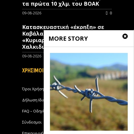
τα πρώτα 10 χλμ. του ΒΟΑΚ
09-08-2026
0
Κατασκευαστική «έκρηξη» σε
Καβάλα και Θάσο:
MORE STORY
«Κυριαρχούν» έναντι της
Χαλκιδικής στην ανοικοδόμηση
09-08-2026
0
ΧΡΗΣΙΜΟΙ ΣΥΝΔΕΣΜΟΙ
Όροι Χρήσης
Δήλωση Ιδιωτικότητας
FAQ – Οδηγίες Χρήσης
Σύνδεσμοι
Επικοινωνήστε με το Michanikos-Online