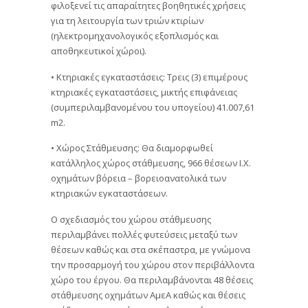
φιλοξενεί τις απαραίτητες βοηθητικές χρήσεις
για τη λειτουργία των τριών κτιρίων
(ηλεκτρομηχανολογικός εξοπλισμός και
αποθηκευτικοί χώροι).
• Κτηριακές εγκαταστάσεις: Τρεις (3) επιμέρους
κτηριακές εγκαταστάσεις, μικτής επιφάνειας
(συμπεριλαμβανομένου του υπογείου) 41.007,61
m2.
• Χώρος Στάθμευσης: Θα διαμορφωθεί
κατάλληλος χώρος στάθμευσης, 966 θέσεων Ι.Χ.
οχημάτων βόρεια – βορειοανατολικά των
κτηριακών εγκαταστάσεων.
Ο σχεδιασμός του χώρου στάθμευσης
περιλαμβάνει πολλές φυτεύσεις μεταξύ των
θέσεων καθώς και στα σκέπαστρα, με γνώμονα
την προσαρμογή του χώρου στον περιβάλλοντα
χώρο του έργου. Θα περιλαμβάνονται 48 θέσεις
στάθμευσης οχημάτων ΑμεΑ καθώς και θέσεις