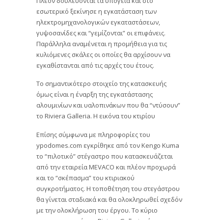
Πλέον δουλεύονται τα υπόγεια και στο
εσωτερικό ξεκίνησε η εγκατάσταση των
ηλεκτρομηχανολογικών εγκαταστάσεων,
γυψοσανίδες και “γεμίζονται” οι επιφάνεις.
Παράλληλα αναμένεται η προμήθεια για τις
κυλιόμενες σκάλες οι οποίες θα αρχίσουν να
εγκαθίστανται από τις αρχές του έτους.
Το σημαντικότερο στοιχείο της κατασκευής
όμως είναι η έναρξη της εγκατάστασης
αλουμινίων και υαλοπινάκων που θα “ντύσουν”
το Riviera Galleria. Η εικόνα του κτιρίου
Επίσης σύμφωνα με πληροφορίες του
ypodomes.com εγκρίθηκε από τον Kengo Kuma
το “πιλοτικό” στέγαστρο που κατασκευάζεται
από την εταιρεία MEVACO και πλέον προχωρά
και το “σκέπασμα” του κτιριακού
συγκροτήματος. Η τοποθέτηση του στεγάστρου
θα γίνεται σταδιακά και θα ολοκληρωθεί σχεδόν
με την ολοκλήρωση του έργου. Το κύριο