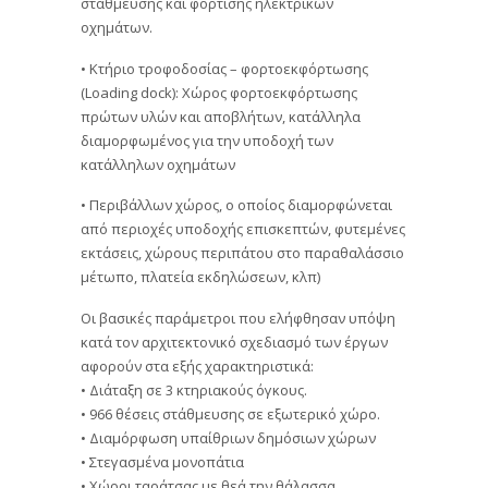
στάθμευσης και φόρτισης ηλεκτρικών
οχημάτων.
• Κτήριο τροφοδοσίας – φορτοεκφόρτωσης
(Loading dock): Χώρος φορτοεκφόρτωσης
πρώτων υλών και αποβλήτων, κατάλληλα
διαμορφωμένος για την υποδοχή των
κατάλληλων οχημάτων
• Περιβάλλων χώρος, ο οποίος διαμορφώνεται
από περιοχές υποδοχής επισκεπτών, φυτεμένες
εκτάσεις, χώρους περιπάτου στο παραθαλάσσιο
μέτωπο, πλατεία εκδηλώσεων, κλπ)
Οι βασικές παράμετροι που ελήφθησαν υπόψη
κατά τον αρχιτεκτονικό σχεδιασμό των έργων
αφορούν στα εξής χαρακτηριστικά:
• Διάταξη σε 3 κτηριακούς όγκους.
• 966 θέσεις στάθμευσης σε εξωτερικό χώρο.
• Διαμόρφωση υπαίθριων δημόσιων χώρων
• Στεγασμένα μονοπάτια
• Χώροι ταράτσας με θεά την θάλασσα