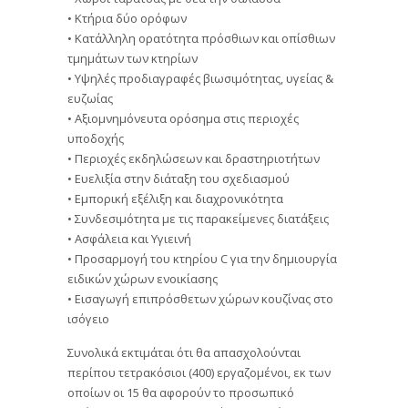
• Κτήρια δύο ορόφων
• Κατάλληλη ορατότητα πρόσθιων και οπίσθιων
τμημάτων των κτηρίων
• Υψηλές προδιαγραφές βιωσιμότητας, υγείας &
ευζωίας
• Αξιομνημόνευτα ορόσημα στις περιοχές
υποδοχής
• Περιοχές εκδηλώσεων και δραστηριοτήτων
• Ευελιξία στην διάταξη του σχεδιασμού
• Εμπορική εξέλιξη και διαχρονικότητα
• Συνδεσιμότητα με τις παρακείμενες διατάξεις
• Ασφάλεια και Υγιεινή
• Προσαρμογή του κτηρίου C για την δημιουργία
ειδικών χώρων ενοικίασης
• Εισαγωγή επιπρόσθετων χώρων κουζίνας στο
ισόγειο
Συνολικά εκτιμάται ότι θα απασχολούνται
περίπου τετρακόσιοι (400) εργαζομένοι, εκ των
οποίων οι 15 θα αφορούν το προσωπικό