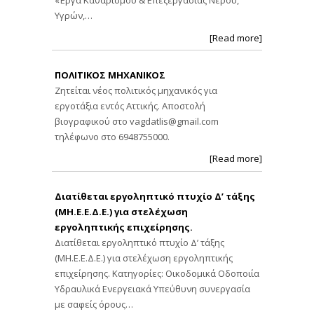
«Έργα Καθαρισμού & Επεξεργασίας Νερού,
Υγρών,…
[Read more]
ΠΟΛΙΤΙΚΟΣ ΜΗΧΑΝΙΚΟΣ
Ζητείται νέος πολιτικός μηχανικός για
εργοτάξια εντός Αττικής. Αποστολή
βιογραφικού στο
vagdatlis@gmail.com
τηλέφωνο στο 6948755000.
[Read more]
Διατίθεται εργοληπτικό πτυχίο Δ’ τάξης
(ΜΗ.Ε.Ε.Δ.Ε.) για στελέχωση
εργοληπτικής επιχείρησης.
Διατίθεται εργοληπτικό πτυχίο Δ’ τάξης
(ΜΗ.Ε.Ε.Δ.Ε.) για στελέχωση εργοληπτικής
επιχείρησης. Κατηγορίες: Οικοδομικά Οδοποιία
Υδραυλικά Ενεργειακά Υπεύθυνη συνεργασία
με σαφείς όρους…