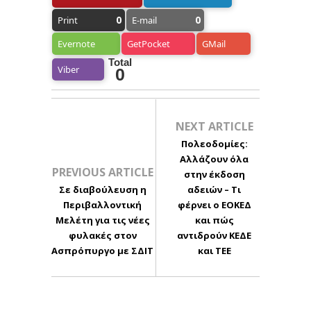
0
0
Print
E-mail
Evernote
GetPocket
GMail
Total
Viber
0
NEXT ARTICLE
Πολεοδομίες:
Αλλάζουν όλα
PREVIOUS ARTICLE
στην έκδοση
Σε διαβούλευση η
αδειών – Τι
Περιβαλλοντική
φέρνει ο ΕΟΚΕΔ
Μελέτη για τις νέες
και πώς
φυλακές στον
αντιδρούν ΚΕΔΕ
Ασπρόπυργο με ΣΔΙΤ
και ΤΕΕ