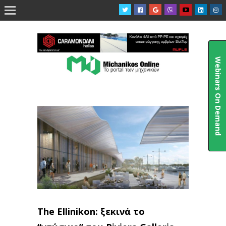

Webinars On Demand
The Ellinikon: ξεκινά το