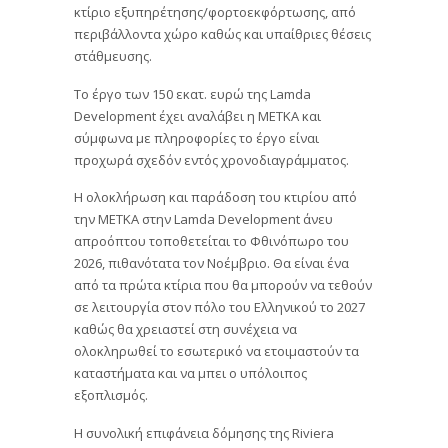
κτίριο εξυπηρέτησης/φορτοεκφόρτωσης, από
περιβάλλοντα χώρο καθώς και υπαίθριες θέσεις
στάθμευσης.
Το έργο των 150 εκατ. ευρώ της Lamda
Development έχει αναλάβει η ΜΕΤΚΑ και
σύμφωνα με πληροφορίες το έργο είναι
προχωρά σχεδόν εντός χρονοδιαγράμματος.
Η ολοκλήρωση και παράδοση του κτιρίου από
την ΜΕΤΚΑ στην Lamda Development άνευ
απροόπτου τοποθετείται το Φθινόπωρο του
2026, πιθανότατα τον Νοέμβριο. Θα είναι ένα
από τα πρώτα κτίρια που θα μπορούν να τεθούν
σε λειτουργία στον πόλο του Ελληνικού το 2027
καθώς θα χρειαστεί στη συνέχεια να
ολοκληρωθεί το εσωτερικό να ετοιμαστούν τα
καταστήματα και να μπει ο υπόλοιπος
εξοπλισμός.
Η συνολική επιφάνεια δόμησης της Riviera