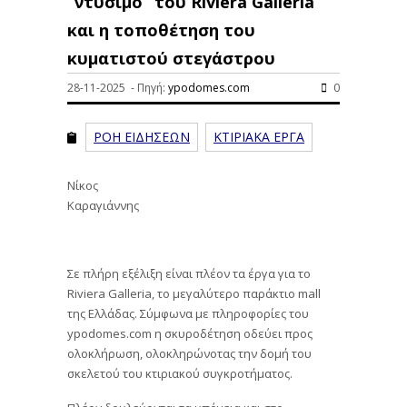
“ντύσιμο” του Riviera Galleria
και η τοποθέτηση του
κυματιστού στεγάστρου
28-11-2025 - Πηγή:
ypodomes.com
0
ΡΟΗ ΕΙΔΗΣΕΩΝ
ΚΤΙΡΙΑΚΑ ΕΡΓΑ
Νίκος
Καραγιάννης
Σε πλήρη εξέλιξη είναι πλέον τα έργα για το
Riviera Galleria, το μεγαλύτερο παράκτιο mall
της Ελλάδας. Σύμφωνα με πληροφορίες του
ypodomes.com η σκυροδέτηση οδεύει προς
ολοκλήρωση, ολοκληρώνοτας την δομή του
σκελετού του κτιριακού συγκροτήματος.