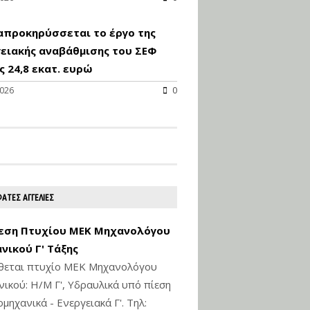
Υγιεινή και Ασφάλεια
απροκηρύσσεται το έργο της
στα Ιδιωτικά και
Δημόσια Έργα
ειακής αναβάθμισης του ΣΕΦ
 24,8 εκατ. ευρώ
Εισηγητής:
Ζήσης Παπασταμάτης
2026
0
Τιμή από: €145.00
Διάρκεια: 7 ώρες
Διαδικασία Έκδοσης
Οικοδομικών Αδειών
μέσω του e-Άδειες –
ΑΤΕΣ ΑΓΓΕΛΙΕΣ
Παραδείγματα
Εφαρμογής
εση Πτυχίου ΜΕΚ Μηχανολόγου
Εισηγήτρια:
Αναστασία Μητρακάκη
νικού Γ' Τάξης
Τιμή από: €165.00
ίθεται πτυχίο ΜΕΚ Μηχανολόγου
Διάρκεια: 9 ώρες
ικού: Η/Μ Γ', Υδραυλικά υπό πίεση
ιομηχανικά - Ενεργειακά Γ'. Τηλ: