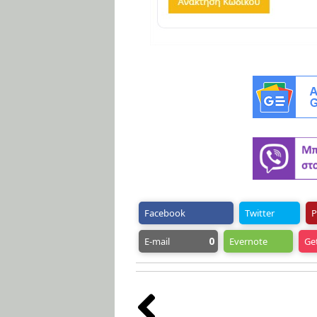
Facebook
Twitter
P
0
E-mail
Evernote
Ge