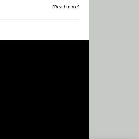
[Read more]
Ανάθεση – Εκτέλεση –
Επίβλεψη Δημοσίων
Έργων με τον
Ν.4782/2021
Εισηγητής:
Ζήσης Παπασταμάτης
Τιμή από: €220.00
Διάρκεια: 18 ώρες
Σχεδιασμός, μελέτη
και τεχνική
υλοποίηση
φωτοβολταϊκών
συστημάτων για
αυτοπαραγωγή (Net-
metering)
Εισηγητής:
Νικόλαος Παπαναστασίου
Τιμή από: €215.00
Διάρκεια: 16 ώρες