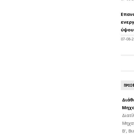
Επαν
ενεργ
ύψους
07-08-
ΠΡΟΣΦ
Διάθ
Μηχα
Διατ
Μηχαν
Β', Β