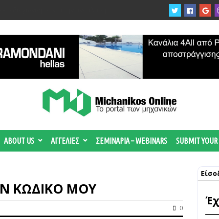
ργίας του αιολικού πάρκου –
 κατηγορούμενοι για τη μεγάλη πυρκαγιά
ABOUT US
ΑΓΓΕΛΙΕΣ
ΣΕΜΙΝΑΡΙΑ – WEBINARS
SUBMIT YOUR
Είσο
ΟΝ ΚΩΔΙΚΟ ΜΟΥ
Έχ
0