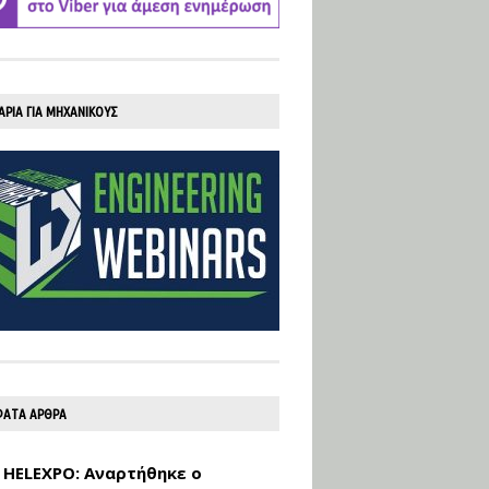
υλοποίηση
φωτοβολταϊκών
συστημάτων για
αυτοπαραγωγή (Net-
Billing)
ΑΡΙΑ ΓΙΑ ΜΗΧΑΝΙΚΟΥΣ
Εισηγητής:
Νικόλαος Παπαναστασίου
Τιμή από: €230.00
Διάρκεια: 16 ώρες
Αρχιτεκτονικός
Σχεδιασμός με το
Rhinoceros
Εισηγητής:
Κυριάκος Γολέμης
Τιμή από: €275.00
Διάρκεια: 18 ώρες
ΑΤΑ ΑΡΘΡΑ
 HELEXPO: Αναρτήθηκε ο
Σχεδιασμός και