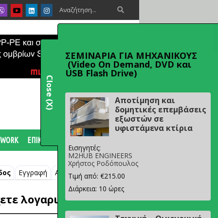

ΣΕΜΙΝΑΡΙΑ ΓΙΑ ΜΗΧΑΝΙΚΟΥΣ
(Video On Demand, DVD και
USB Flash Drive)
Close (X)
Αποτίμηση και
δομητικές επεμβάσεις
εξωστών σε
υφιστάμενα κτίρια
 WORK
ΕΠΙΚΟΙΝΩΝΙΑ
Εισηγητές:
M2HUB ENGINEERS
Χρήστος Ροδόπουλος
δος
Εγγραφή
Ανάκτηση κωδικού
Τιμή από: €215.00
Διάρκεια: 10 ώρες
ετε λογαριασμό;