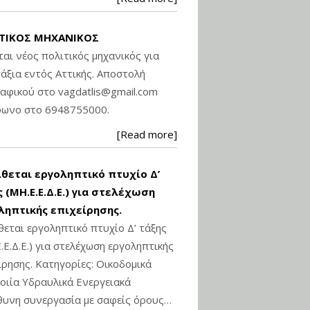
Βασικά στοιχεία
τεχνολογίας
ΤΙΚΟΣ ΜΗΧΑΝΙΚΟΣ
φωτισμού LED και
ανάλυση Συστημάτων
ται νέος πολιτικός μηχανικός για
Διαχείρισης
άξια εντός Αττικής. Αποστολή
Φωτισμού
ραφικού στο
vagdatlis@gmail.com
Εισηγητής:
Στέφανος Τουλόγλου
φωνο στο 6948755000.
Τιμή από: €190.00
[Read more]
Διάρκεια: 12 ώρες
ίθεται εργοληπτικό πτυχίο Δ’
Εκπόνηση Τοπικών και
Ειδικών Πολεοδομικών
 (ΜΗ.Ε.Ε.Δ.Ε.) για στελέχωση
Σχεδίων (ΤΠΣ και ΕΠΣ)
ληπτικής επιχείρησης.
θεται εργοληπτικό πτυχίο Δ’ τάξης
.Ε.Δ.Ε.) για στελέχωση εργοληπτικής
Εισηγητής:
Λάμπρος Κίσσας
ίρησης. Κατηγορίες: Οικοδομικά
Τιμή από: €130.00
ιία Υδραυλικά Ενεργειακά
Διάρκεια: 6 ώρες
υνη συνεργασία με σαφείς όρους…