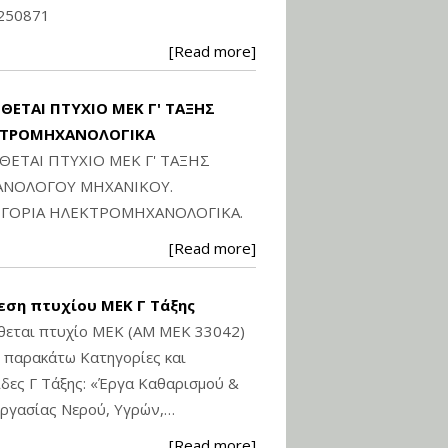
Ηλεκτρονική
250871
Ταυτότητα Κτιρίου/
Αυτοτελούς
[Read more]
Διηρημένης
ιδιοκτησίας – Θεωρία
και Πράξη (2024)
ΙΘΕΤΑΙ ΠΤΥΧΙΟ ΜΕΚ Γ' ΤΑΞΗΣ
Εισηγήτρια:
Αναστασία Μητρακάκη
ΚΤΡΟΜΗΧΑΝΟΛΟΓΙΚΑ
Τιμή από: €140.00
ΙΘΕΤΑΙ ΠΤΥΧΙΟ ΜΕΚ Γ' ΤΑΞΗΣ
Διάρκεια: 6 ώρες
ΝΟΛΟΓΟΥ ΜΗΧΑΝΙΚΟΥ.
ΓΟΡΙΑ ΗΛΕΚΤΡΟΜΗΧΑΝΟΛΟΓΙΚΑ.
Εφαρμογή
[Read more]
Πολεοδομικού
Σχεδιασμού Εντός
Ορίων Πόλεων και
εση πτυχίου ΜΕΚ Γ Τάξης
Οικισμών και Εκτός
Σχεδίου Δόμησης
θεται πτυχίο ΜΕΚ (ΑΜ ΜΕΚ 33042)
ς παρακάτω Κατηγορίες και
Εισηγήτρια:
Γραμματή Μπακλατσή
δες Γ Τάξης: «Έργα Καθαρισμού &
Τιμή από: €145.00
ργασίας Νερού, Υγρών,…
Διάρκεια: 8 ώρες
[Read more]