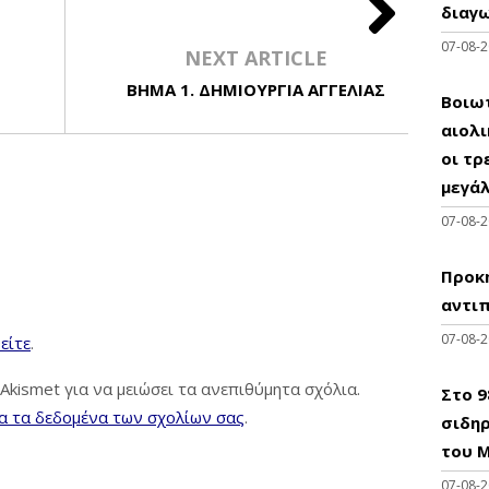
διαγω
07-08-
NEXT ARTICLE
ΒΗΜΑ 1. ΔΗΜΙΟΥΡΓΙΑ ΑΓΓΕΛΙΑΣ
Βοιωτ
αιολ
οι τρ
μεγά
07-08-
Προκη
αντι
07-08-
είτε
.
Akismet για να μειώσει τα ανεπιθύμητα σχόλια.
Στο 
α τα δεδομένα των σχολίων σας
.
σιδηρ
του Μ
07-08-