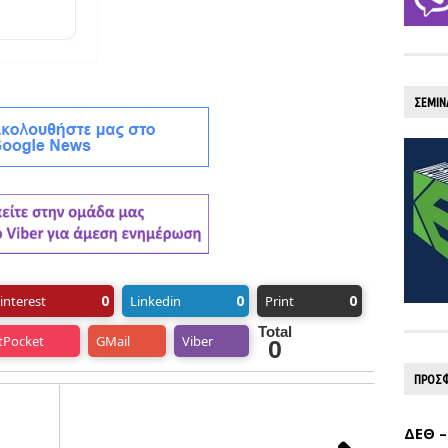
ΣΕΜΙΝ
0
0
0
interest
Linkedin
Print
Total
tPocket
GMail
Viber
0
ΠΡΟΣΦ
ΔΕΘ –