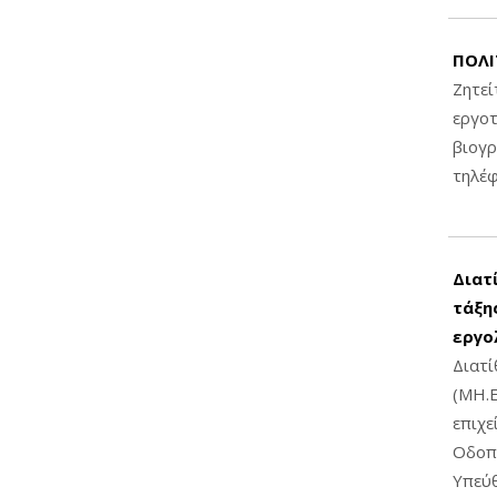
ΠΟΛΙ
Ζητεί
εργοτ
βιογ
τηλέ
Διατ
τάξης
εργο
Διατί
(ΜΗ.Ε
επιχε
Οδοπο
Υπεύθ