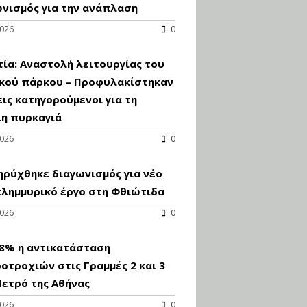
κατασκευή
νισμός για την ανάπλαση
κoλυμβητικής
2026
0
υδατοδεξαμενής
Εισηγητής:
Χρήστος Ροδόπουλος
ία: Αναστολή λειτουργίας του
Τιμή από: €230.00
ικού πάρκου – Προφυλακίστηκαν
Διάρκεια: 14 ώρες
εις κατηγορούμενοι για τη
λη πυρκαγιά
Διαδικασία
2026
0
αδειοδότησης και
έκδοσης
ρύχθηκε διαγωνισμός για νέo
πιστοποιητικού
κατάταξης
πλημμυρικό έργο στη Φθιώτιδα
τουριστικών μονάδων
2026
0
Εισηγητές:
Γραμματή Μπακλατσή
Νικόλαος Σαρούκος
98% η αντικατάσταση
Τιμή από: €145.00
οτροχιών στις Γραμμές 2 και 3
Διάρκεια: 8 ώρες
ετρό της Αθήνας
2026
0