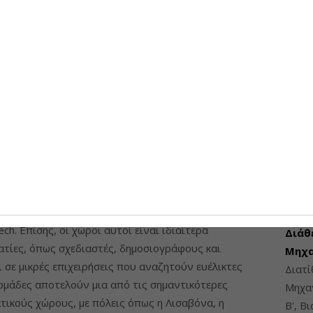
θουσες διαλογισμού και χώροι χαλάρωσης.
Επαν
ενεργ
κολη πρόσβαση σε συγκοινωνίες και κοντινές
ύψους
07-08-
κύονται από συνεργατικούς χώρους
μφωνα με την ViOS, που αποτελεί τη μοναδική
ε διεθνές πιστοποιητικό WELL, προσελκύουν
υς. Ανάμεσα σε αυτούς περιλαμβάνονται ειδικοί
υ προγραμματισμού, επαγγελματίες του μάρκετινγκ
ΠΡΟΣΦ
υείς επιχειρήσεις (startups) που δραστηριοποιούνται
ech. Επίσης, οι χώροι αυτοί είναι ιδιαίτερα
Διάθ
ατίες, όπως σχεδιαστές, δημοσιογράφους και
Μηχα
 σε μικρές επιχειρήσεις που αναζητούν ευέλικτες
Διατ
νομάδες αποτελούν μια από τις σημαντικότερες
Μηχαν
ικούς χώρους, με πόλεις όπως η Λισαβόνα, η
Β', Β