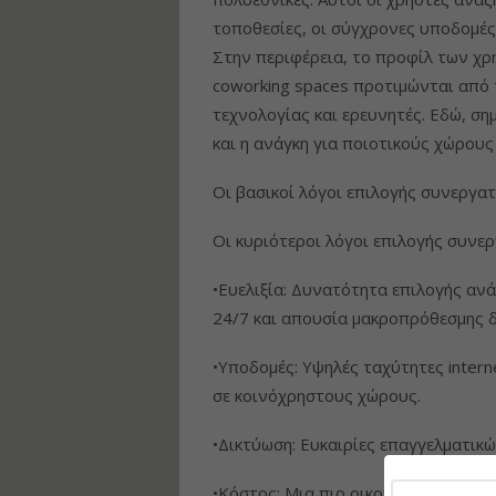
τοποθεσίες, οι σύγχρονες υποδομές 
Στην περιφέρεια, το προφίλ των χ
coworking spaces προτιμώνται από τ
τεχνολογίας και ερευνητές. Εδώ, ση
και η ανάγκη για ποιοτικούς χώρου
Οι βασικοί λόγοι επιλογής συνεργα
Οι κυριότεροι λόγοι επιλογής συνε
•Ευελιξία: Δυνατότητα επιλογής αν
24/7 και απουσία μακροπρόθεσμης 
•Υποδομές: Υψηλές ταχύτητες inter
σε κοινόχρηστους χώρους.
•Δικτύωση: Ευκαιρίες επαγγελματικ
•Κόστος: Μια πιο οικονομική επιλογ