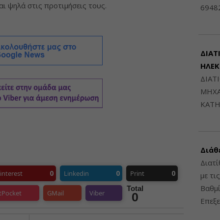
ι ψηλά στις προτιμήσεις τους.
6948
ΔΙΑΤ
ΗΛΕ
ΔΙΑΤ
ΜΗΧΑ
ΚΑΤΗ
Διάθ
Διατί
0
0
0
interest
Linkedin
Print
με τι
Βαθμί
Total
tPocket
GMail
Viber
0
Επεξε