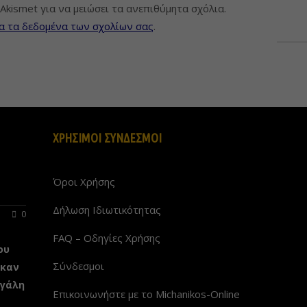
Akismet για να μειώσει τα ανεπιθύμητα σχόλια.
α τα δεδομένα των σχολίων σας
.
ΧΡΗΣΙΜΟΙ ΣΥΝΔΕΣΜΟΙ
Όροι Χρήσης
Δήλωση Ιδιωτικότητας
0
FAQ – Οδηγίες Χρήσης
ου
Σύνδεσμοι
ηκαν
εγάλη
Επικοινωνήστε με το Michanikos-Online