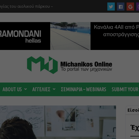
ργίας του αιολικού πάρκου –
 κατηγορούμενοι για τη μεγάλη πυρκαγιά
ABOUT US
ΑΓΓΕΛΙΕΣ
ΣΕΜΙΝΑΡΙΑ – WEBINARS
SUBMIT YOUR
Είσο
Έχ