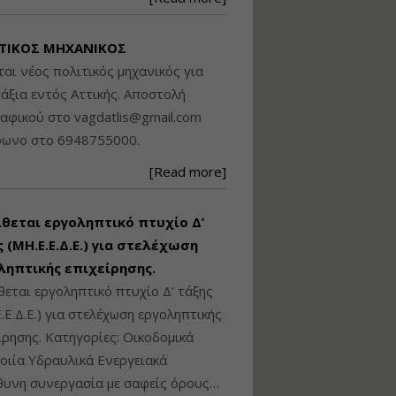
Βασικά στοιχεία
τεχνολογίας
ΤΙΚΟΣ ΜΗΧΑΝΙΚΟΣ
φωτισμού LED και
ανάλυση Συστημάτων
ται νέος πολιτικός μηχανικός για
Διαχείρισης
άξια εντός Αττικής. Αποστολή
Φωτισμού
ραφικού στο
vagdatlis@gmail.com
Εισηγητής:
Στέφανος Τουλόγλου
φωνο στο 6948755000.
Τιμή από: €190.00
[Read more]
Διάρκεια: 12 ώρες
ίθεται εργοληπτικό πτυχίο Δ’
Εκπόνηση Τοπικών και
Ειδικών Πολεοδομικών
 (ΜΗ.Ε.Ε.Δ.Ε.) για στελέχωση
Σχεδίων (ΤΠΣ και ΕΠΣ)
ληπτικής επιχείρησης.
θεται εργοληπτικό πτυχίο Δ’ τάξης
.Ε.Δ.Ε.) για στελέχωση εργοληπτικής
Εισηγητής:
Λάμπρος Κίσσας
ίρησης. Κατηγορίες: Οικοδομικά
Τιμή από: €130.00
ιία Υδραυλικά Ενεργειακά
Διάρκεια: 6 ώρες
υνη συνεργασία με σαφείς όρους…