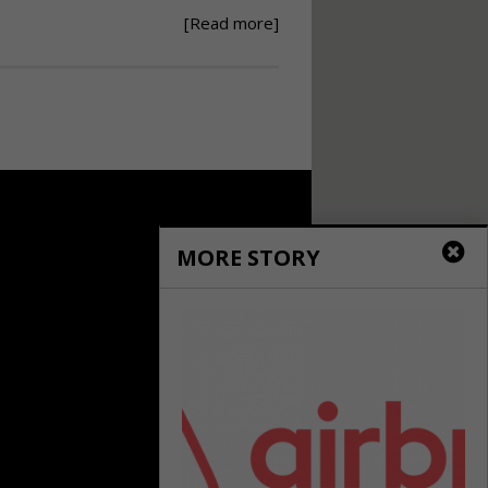
[Read more]
Ανάθεση – Εκτέλεση –
Επίβλεψη Δημοσίων
Έργων με τον
Ν.4782/2021
Εισηγητής:
Ζήσης Παπασταμάτης
Τιμή από: €220.00
Διάρκεια: 18 ώρες
MORE STORY
Σχεδιασμός, μελέτη
και τεχνική
υλοποίηση
φωτοβολταϊκών
συστημάτων για
αυτοπαραγωγή (Net-
metering)
Εισηγητής:
Νικόλαος Παπαναστασίου
Τιμή από: €215.00
Διάρκεια: 16 ώρες