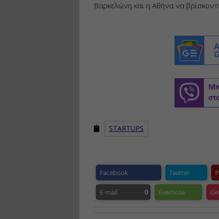
Βαρκελώνη και η Αθήνα να βρίσκοντα
STARTUPS
Facebook
Twitter
P
0
E-mail
Evernote
Ge