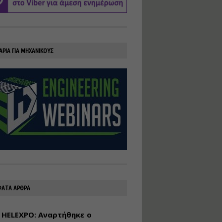
υλοποίηση
φωτοβολταϊκών
συστημάτων για
αυτοπαραγωγή (Net-
Billing)
ΑΡΙΑ ΓΙΑ ΜΗΧΑΝΙΚΟΥΣ
Εισηγητής:
Νικόλαος Παπαναστασίου
Τιμή από: €230.00
Διάρκεια: 16 ώρες
Αρχιτεκτονικός
Σχεδιασμός με το
Rhinoceros
Εισηγητής:
Κυριάκος Γολέμης
Τιμή από: €275.00
Διάρκεια: 18 ώρες
ΑΤΑ ΑΡΘΡΑ
 HELEXPO: Αναρτήθηκε ο
Σχεδιασμός και