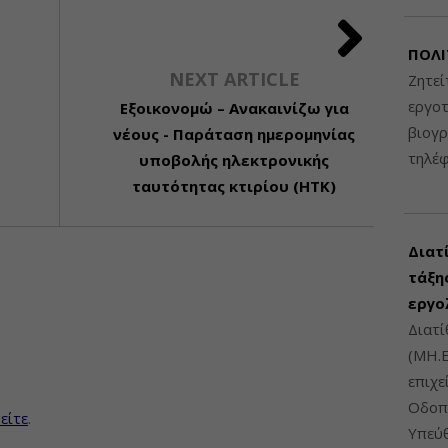
ΠΟΛΙ
NEXT ARTICLE
Ζητεί
εργοτ
Εξοικονομώ – Ανακαινίζω για
βιογ
νέους - Παράταση ημερομηνίας
τηλέ
υποβολής ηλεκτρονικής
ταυτότητας κτιρίου (ΗΤΚ)
Διατ
τάξης
εργο
Διατί
(ΜΗ.Ε
επιχε
Οδοπο
είτε
.
Υπεύθ