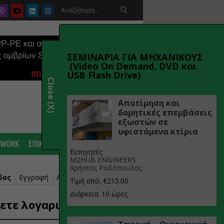

ΣΕΜΙΝΑΡΙΑ ΓΙΑ ΜΗΧΑΝΙΚΟΥΣ
(Video On Demand, DVD και
USB Flash Drive)
Close (X)
Αποτίμηση και
δομητικές επεμβάσεις
εξωστών σε
υφιστάμενα κτίρια
 WORK
ΕΠΙΚΟΙΝΩΝΙΑ
Εισηγητές:
M2HUB ENGINEERS
Χρήστος Ροδόπουλος
δος
Εγγραφή
Ανάκτηση κωδικού
Τιμή από: €215.00
Διάρκεια: 10 ώρες
ετε λογαριασμό;