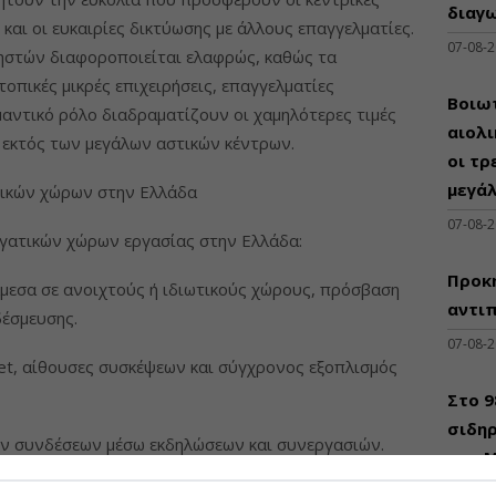
διαγω
και οι ευκαιρίες δικτύωσης με άλλους επαγγελματίες.
07-08-
ρηστών διαφοροποιείται ελαφρώς, καθώς τα
οπικές μικρές επιχειρήσεις, επαγγελματίες
Βοιωτ
μαντικό ρόλο διαδραματίζουν οι χαμηλότερες τιμές
αιολ
ς εκτός των μεγάλων αστικών κέντρων.
οι τρ
μεγά
τικών χώρων στην Ελλάδα
07-08-
ργατικών χώρων εργασίας στην Ελλάδα:
Προκη
άμεσα σε ανοιχτούς ή ιδιωτικούς χώρους, πρόσβαση
αντι
δέσμευσης.
07-08-
net, αίθουσες συσκέψεων και σύγχρονος εξοπλισμός
Στο 
σιδηρ
ών συνδέσεων μέσω εκδηλώσεων και συνεργασιών.
του Μ
ή σε σχέση με τη μίσθωση ιδιωτικού γραφείου.
07-08-