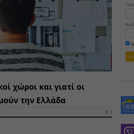
Όνο
Κωδ
Ν
κοί χώροι και γιατί οι
μούν την Ελλάδα
0