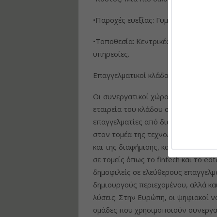
•Παροχές ευεξίας: Γυμναστήρια, αί
•Τοποθεσία: Κεντρικές θέσεις με εύ
υπηρεσίες.
Επαγγελματικοί κλάδοι που προσελ
Οι συνεργατικοί χώροι εργασίας, σύ
εταιρεία του κλάδου στην Ελλάδα μ
επαγγελματίες από διάφορους κλάδο
στον τομέα της τεχνολογίας και το
και της διαφήμισης, καθώς και νεοφ
σε τομείς όπως το fintech και το edt
δημοφιλείς σε ελεύθερους επαγγελμ
δημιουργούς περιεχομένου, αλλά και
λύσεις. Στην Ευρώπη, οι ψηφιακοί 
ομάδες που χρησιμοποιούν συνεργατ