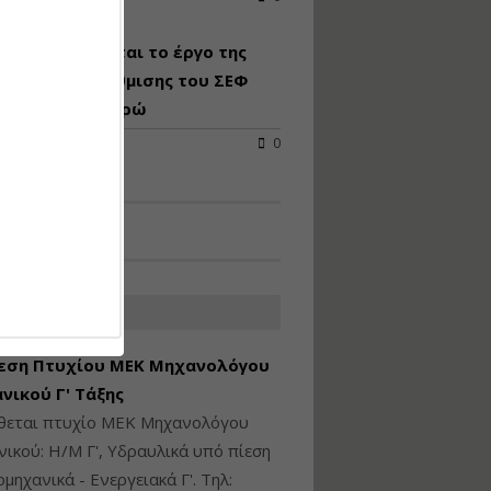
Υγιεινή και Ασφάλεια
απροκηρύσσεται το έργο της
στα Ιδιωτικά και
Δημόσια Έργα
ειακής αναβάθμισης του ΣΕΦ
 24,8 εκατ. ευρώ
Εισηγητής:
Ζήσης Παπασταμάτης
2026
0
Τιμή από: €145.00
Διάρκεια: 7 ώρες
Διαδικασία Έκδοσης
Οικοδομικών Αδειών
μέσω του e-Άδειες –
ΑΤΕΣ ΑΓΓΕΛΙΕΣ
Παραδείγματα
Εφαρμογής
εση Πτυχίου ΜΕΚ Μηχανολόγου
Εισηγήτρια:
Αναστασία Μητρακάκη
νικού Γ' Τάξης
Τιμή από: €165.00
ίθεται πτυχίο ΜΕΚ Μηχανολόγου
Διάρκεια: 9 ώρες
ικού: Η/Μ Γ', Υδραυλικά υπό πίεση
ιομηχανικά - Ενεργειακά Γ'. Τηλ: