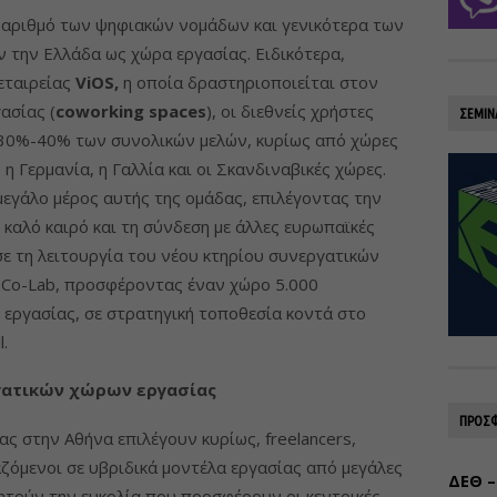
 αριθμό των ψηφιακών νομάδων και γενικότερα των
 την Ελλάδα ως χώρα εργασίας. Ειδικότερα,
 εταιρείας
ViOS,
η οποία δραστηριοποιείται στον
ασίας (
coworking spaces
), οι διεθνείς χρήστες
ΣΕΜΙΝ
30%-40% των συνολικών μελών, κυρίως από χώρες
η Γερμανία, η Γαλλία και οι Σκανδιναβικές χώρες.
εγάλο μέρος αυτής της ομάδας, επιλέγοντας την
 καλό καιρό και τη σύνδεση με άλλες ευρωπαϊκές
σε τη λειτουργία του νέου κτηρίου συνεργατικών
 Co-Lab, προσφέροντας έναν χώρο 5.000
 εργασίας, σε στρατηγική τοποθεσία κοντά στο
.
γατικών χώρων εργασίας
ΠΡΟΣΦ
ς στην Αθήνα επιλέγουν κυρίως, freelancers,
αζόμενοι σε υβριδικά μοντέλα εργασίας από μεγάλες
ΔΕΘ –
ζητούν την ευκολία που προσφέρουν οι κεντρικές