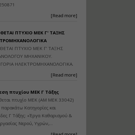
Ηλεκτρονική
250871
Ταυτότητα Κτιρίου/
Αυτοτελούς
[Read more]
Διηρημένης
ιδιοκτησίας – Θεωρία
και Πράξη (2024)
ΙΘΕΤΑΙ ΠΤΥΧΙΟ ΜΕΚ Γ' ΤΑΞΗΣ
Εισηγήτρια:
Αναστασία Μητρακάκη
ΚΤΡΟΜΗΧΑΝΟΛΟΓΙΚΑ
Τιμή από: €140.00
ΙΘΕΤΑΙ ΠΤΥΧΙΟ ΜΕΚ Γ' ΤΑΞΗΣ
Διάρκεια: 6 ώρες
ΝΟΛΟΓΟΥ ΜΗΧΑΝΙΚΟΥ.
ΓΟΡΙΑ ΗΛΕΚΤΡΟΜΗΧΑΝΟΛΟΓΙΚΑ.
Εφαρμογή
[Read more]
Πολεοδομικού
Σχεδιασμού Εντός
Ορίων Πόλεων και
εση πτυχίου ΜΕΚ Γ Τάξης
Οικισμών και Εκτός
Σχεδίου Δόμησης
θεται πτυχίο ΜΕΚ (ΑΜ ΜΕΚ 33042)
ς παρακάτω Κατηγορίες και
Εισηγήτρια:
Γραμματή Μπακλατσή
δες Γ Τάξης: «Έργα Καθαρισμού &
Τιμή από: €145.00
ργασίας Νερού, Υγρών,…
Διάρκεια: 8 ώρες
[Read more]