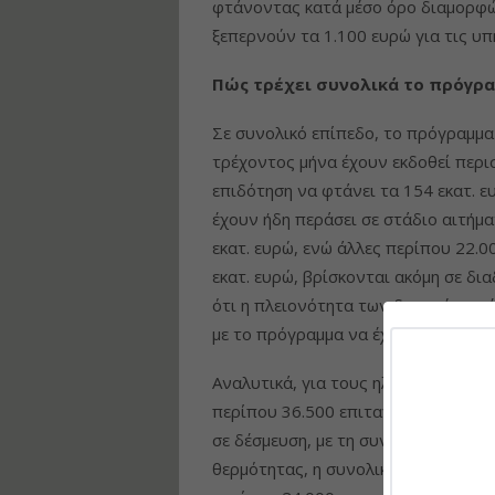
φτάνοντας κατά μέσο όρο διαμορφών
ξεπερνούν τα 1.100 ευρώ για τις υπ
Πώς τρέχει συνολικά το πρόγρ
Σε συνολικό επίπεδο, το πρόγραμμα 
τρέχοντος μήνα έχουν εκδοθεί περισ
επιδότηση να φτάνει τα 154 εκατ. ε
έχουν ήδη περάσει σε στάδιο αιτήμ
εκατ. ευρώ, ενώ άλλες περίπου 22.0
εκατ. ευρώ, βρίσκονται ακόμη σε δ
ότι η πλειονότητα των δικαιούχων 
με το πρόγραμμα να έχει μπει πλέον
Αναλυτικά, για τους ηλιακούς θερμ
περίπου 36.500 επιταγές υπηρεσιών
σε δέσμευση, με τη συνολική επιδότη
θερμότητας, η συνολική επιδότηση 