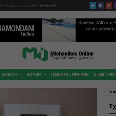
ε ο διαγωνισμός για την ανάπλαση
ργίας του αιολικού πάρκου –
 κατηγορούμενοι για τη μεγάλη πυρκαγιά
ABOUT US
ΑΓΓΕΛΙΕΣ
ΣΕΜΙΝΑΡΙΑ – WEBINARS
SUBMIT YOUR
Είσο
Έχ