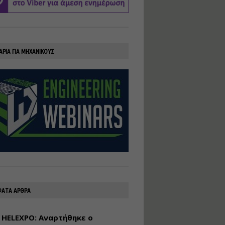
υλοποίηση
φωτοβολταϊκών
συστημάτων για
αυτοπαραγωγή (Net-
Billing)
ΑΡΙΑ ΓΙΑ ΜΗΧΑΝΙΚΟΥΣ
Εισηγητής:
Νικόλαος Παπαναστασίου
Τιμή από: €230.00
Διάρκεια: 16 ώρες
Αρχιτεκτονικός
Σχεδιασμός με το
Rhinoceros
Εισηγητής:
Κυριάκος Γολέμης
Τιμή από: €275.00
Διάρκεια: 18 ώρες
ΑΤΑ ΑΡΘΡΑ
 HELEXPO: Αναρτήθηκε ο
Σχεδιασμός και