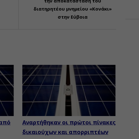
την αποκατάσταση του
διατηρητέου μνημείου «Κονάκι»
στην Εύβοια
 από
Αναρτήθηκαν οι πρώτοι πίνακες
δικαιούχων και απορριπτέων