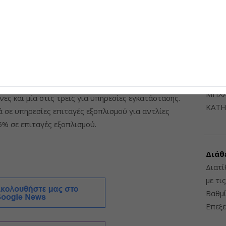
 και 21.000 επιταγές υπηρεσιών.
6948
 αιτήσεις
μός επιταγών παραμένει ακόμη ανενεργός.
ΔΙΑΤ
εξοπλισμού και υπηρεσίας δεν έχουν προχωρήσει σε
ΗΛΕ
 δείχνει ότι υπάρχει ακόμη σημαντικό απόθεμα έργων
ΔΙΑΤ
υτές, περίπου μία στις τέσσερις αφορούν σε
ΜΗΧΑ
ες και μία στις τρεις για υπηρεσίες εγκατάστασης.
ΚΑΤΗ
σε υπηρεσίες επιταγές εξοπλισμού για αντλίες
5% σε επιταγές εξοπλισμού.
Διάθ
Διατί
με τι
Βαθμί
Επεξε