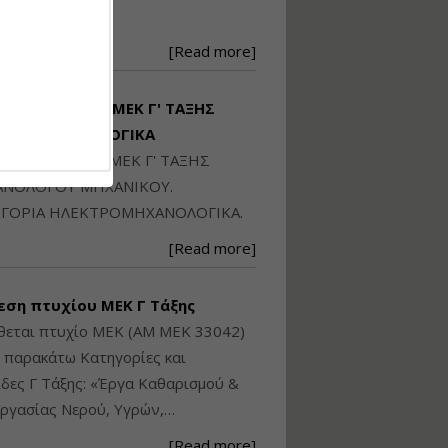
Ηλεκτρονική
250871
Ταυτότητα Κτιρίου/
Αυτοτελούς
[Read more]
Διηρημένης
ιδιοκτησίας – Θεωρία
και Πράξη (2024)
ΙΘΕΤΑΙ ΠΤΥΧΙΟ ΜΕΚ Γ' ΤΑΞΗΣ
Εισηγήτρια:
Αναστασία Μητρακάκη
ΚΤΡΟΜΗΧΑΝΟΛΟΓΙΚΑ
Τιμή από: €140.00
ΙΘΕΤΑΙ ΠΤΥΧΙΟ ΜΕΚ Γ' ΤΑΞΗΣ
Διάρκεια: 6 ώρες
ΝΟΛΟΓΟΥ ΜΗΧΑΝΙΚΟΥ.
ΓΟΡΙΑ ΗΛΕΚΤΡΟΜΗΧΑΝΟΛΟΓΙΚΑ.
Εφαρμογή
[Read more]
Πολεοδομικού
Σχεδιασμού Εντός
Ορίων Πόλεων και
εση πτυχίου ΜΕΚ Γ Τάξης
Οικισμών και Εκτός
Σχεδίου Δόμησης
θεται πτυχίο ΜΕΚ (ΑΜ ΜΕΚ 33042)
ς παρακάτω Κατηγορίες και
Εισηγήτρια:
Γραμματή Μπακλατσή
δες Γ Τάξης: «Έργα Καθαρισμού &
Τιμή από: €145.00
ργασίας Νερού, Υγρών,…
Διάρκεια: 8 ώρες
[Read more]