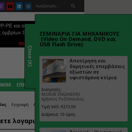

ΣΕΜΙΝΑΡΙΑ ΓΙΑ ΜΗΧΑΝΙΚΟΥΣ
(Video On Demand, DVD και
USB Flash Drive)
Close (X)
Αποτίμηση και
δομητικές επεμβάσεις
εξωστών σε
υφιστάμενα κτίρια
 WORK
ΕΠΙΚΟΙΝΩΝΙΑ
Εισηγητές:
M2HUB ENGINEERS
Χρήστος Ροδόπουλος
δος
Εγγραφή
Ανάκτηση κωδικού
Τιμή από: €215.00
Διάρκεια: 10 ώρες
ετε λογαριασμό;