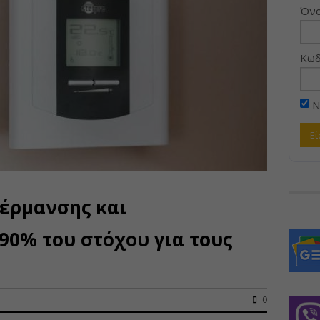
Όνο
Κωδ
Ν
έρμανσης και
90% του στόχου για τους
0