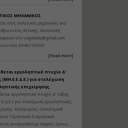
Βασικά στοιχεία
τεχνολογίας
ΤΙΚΟΣ ΜΗΧΑΝΙΚΟΣ
φωτισμού LED και
ανάλυση Συστημάτων
ται νέος πολιτικός μηχανικός για
Διαχείρισης
άξια εντός Αττικής. Αποστολή
Φωτισμού
ραφικού στο
vagdatlis@gmail.com
Εισηγητής:
Στέφανος Τουλόγλου
φωνο στο 6948755000.
Τιμή από: €190.00
[Read more]
Διάρκεια: 12 ώρες
ίθεται εργοληπτικό πτυχίο Δ’
Εκπόνηση Τοπικών και
Ειδικών Πολεοδομικών
 (ΜΗ.Ε.Ε.Δ.Ε.) για στελέχωση
Σχεδίων (ΤΠΣ και ΕΠΣ)
ληπτικής επιχείρησης.
θεται εργοληπτικό πτυχίο Δ’ τάξης
.Ε.Δ.Ε.) για στελέχωση εργοληπτικής
Εισηγητής:
Λάμπρος Κίσσας
ίρησης. Κατηγορίες: Οικοδομικά
Τιμή από: €130.00
ιία Υδραυλικά Ενεργειακά
Διάρκεια: 6 ώρες
υνη συνεργασία με σαφείς όρους…