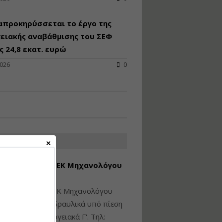
Υγιεινή και Ασφάλεια
απροκηρύσσεται το έργο της
στα Ιδιωτικά και
Δημόσια Έργα
ειακής αναβάθμισης του ΣΕΦ
 24,8 εκατ. ευρώ
Εισηγητής:
Ζήσης Παπασταμάτης
2026
0
Τιμή από: €145.00
Διάρκεια: 7 ώρες
Διαδικασία Έκδοσης
Οικοδομικών Αδειών
μέσω του e-Άδειες –
ΑΤΕΣ ΑΓΓΕΛΙΕΣ
Παραδείγματα
Εφαρμογής
εση Πτυχίου ΜΕΚ Μηχανολόγου
Εισηγήτρια:
Αναστασία Μητρακάκη
νικού Γ' Τάξης
Τιμή από: €165.00
ίθεται πτυχίο ΜΕΚ Μηχανολόγου
Διάρκεια: 9 ώρες
ικού: Η/Μ Γ', Υδραυλικά υπό πίεση
ιομηχανικά - Ενεργειακά Γ'. Τηλ: