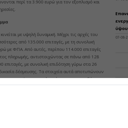
ονται περί τα 3.900 ευρώ για τον εξοπλισμό και
ηρεσίες.
Επαν
ενεργ
αμμα
ύψους
κινείται με υψηλή δυναμική. Μέχρι τις αρχές του
07-08-
σότερες από 135.000 επιταγές, με τη συνολική
υρώ με ΦΠΑ. Από αυτές, περίπου 114.000 επιταγές
ατος πληρωμής, αντιστοιχώντας σε πάνω από 128
00 επιταγές, με συνολική επιδότηση γύρω στα 26
ιαδικασία δέσμευσης. Τα στοιχεία αυτά αποτυπώνουν
έχει προχωρήσει στην υλοποίηση των παρεμβάσεων,
ΠΡΟΣΦ
 σε ώριμη φάση εκτέλεσης.
Διάθ
οσίφωνες, πάνω από 54.000 επιταγές εξοπλισμού και
Μηχα
 βρίσκονται είτε σε στάδιο αιτήματος πληρωμής είτε
Διατ
ση να υπερβαίνει τα 37 εκατ. ευρώ. Για τις αντλίες
Μηχαν
διαμορφώνεται στα 117 εκατ. ευρώ και αφορά
Β', Β