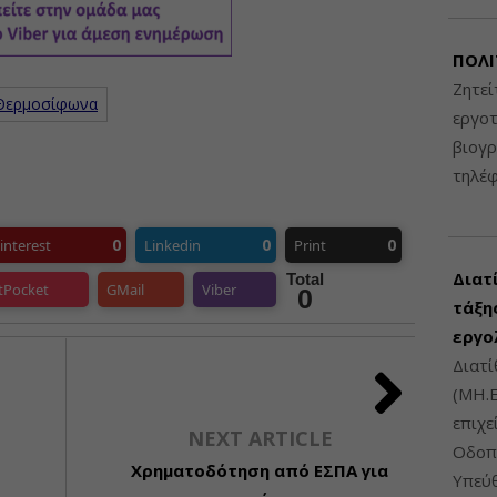
ΠΟΛΙ
Ζητεί
 Θερμοσίφωνα
εργοτ
βιογ
τηλέ
0
0
0
interest
Linkedin
Print
Διατ
Total
tPocket
GMail
Viber
0
τάξης
εργο
Διατί
(ΜΗ.Ε
επιχε
NEXT ARTICLE
Οδοπο
Χρηματοδότηση από ΕΣΠΑ για
Υπεύθ