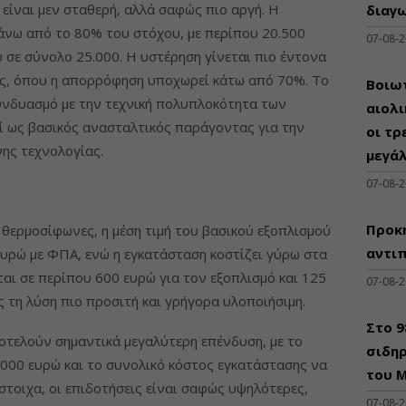
είναι μεν σταθερή, αλλά σαφώς πιο αργή. Η
διαγω
άνω από το 80% του στόχου, με περίπου 20.500
07-08-
 σε σύνολο 25.000. Η υστέρηση γίνεται πιο έντονα
ς, όπου η απορρόφηση υποχωρεί κάτω από 70%. Το
Βοιωτ
υνδυασμό με την τεχνική πολυπλοκότητα των
αιολ
ί ως βασικός ανασταλτικός παράγοντας για την
οι τρ
νης τεχνολογίας.
μεγά
07-08-
Προκη
ς θερμοσίφωνες, η μέση τιμή του βασικού εξοπλισμού
αντι
υρώ με ΦΠΑ, ενώ η εγκατάσταση κοστίζει γύρω στα
αι σε περίπου 600 ευρώ για τον εξοπλισμό και 125
07-08-
 τη λύση πιο προσιτή και γρήγορα υλοποιήσιμη.
Στο 
ποτελούν σημαντικά μεγαλύτερη επένδυση, με το
σιδηρ
.000 ευρώ και το συνολικό κόστος εγκατάστασης να
του Μ
στοιχα, οι επιδοτήσεις είναι σαφώς υψηλότερες,
07-08-