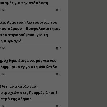
κατασκευή
νισμός για την ανάπλαση
κoλυμβητικής
2026
0
υδατοδεξαμενής
Εισηγητής:
Χρήστος Ροδόπουλος
ία: Αναστολή λειτουργίας του
Τιμή από: €230.00
ικού πάρκου – Προφυλακίστηκαν
Διάρκεια: 14 ώρες
εις κατηγορούμενοι για τη
λη πυρκαγιά
Διαδικασία
2026
0
αδειοδότησης και
έκδοσης
ρύχθηκε διαγωνισμός για νέo
πιστοποιητικού
κατάταξης
πλημμυρικό έργο στη Φθιώτιδα
τουριστικών μονάδων
2026
0
Εισηγητές:
Γραμματή Μπακλατσή
Νικόλαος Σαρούκος
98% η αντικατάσταση
Τιμή από: €145.00
οτροχιών στις Γραμμές 2 και 3
Διάρκεια: 8 ώρες
ετρό της Αθήνας
2026
0