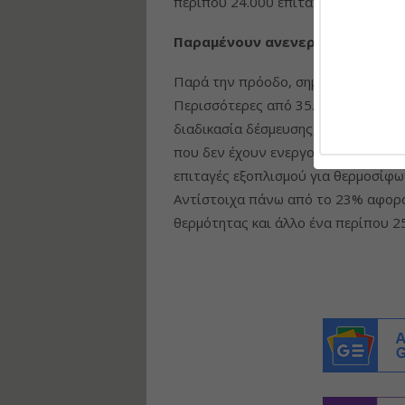
περίπου 24.000 επιταγές εξοπλισμού
Παραμένουν ανενεργές χιλιάδες
Παρά την πρόοδο, σημαντικός αριθ
Περισσότερες από 35.000 αιτήσεις 
διαδικασία δέσμευσης, γεγονός που
που δεν έχουν ενεργοποιηθεί. Από α
επιταγές εξοπλισμού για θερμοσίφων
Αντίστοιχα πάνω από το 23% αφορά 
θερμότητας και άλλο ένα περίπου 2