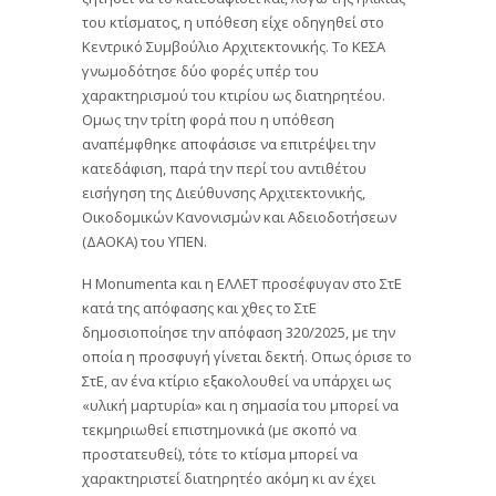
του κτίσματος, η υπόθεση είχε οδηγηθεί στο
Κεντρικό Συμβούλιο Αρχιτεκτονικής. Το ΚΕΣΑ
γνωμοδότησε δύο φορές υπέρ του
χαρακτηρισμού του κτιρίου ως διατηρητέου.
Ομως την τρίτη φορά που η υπόθεση
αναπέμφθηκε αποφάσισε να επιτρέψει την
κατεδάφιση, παρά την περί του αντιθέτου
εισήγηση της Διεύθυνσης Αρχιτεκτονικής,
Οικοδομικών Κανονισμών και Αδειοδοτήσεων
(ΔΑΟΚΑ) του ΥΠΕΝ.
Η Monumenta και η ΕΛΛΕΤ προσέφυγαν στο ΣτΕ
κατά της απόφασης και χθες το ΣτΕ
δημοσιοποίησε την απόφαση 320/2025, με την
οποία η προσφυγή γίνεται δεκτή. Οπως όρισε το
ΣτΕ, αν ένα κτίριο εξακολουθεί να υπάρχει ως
«υλική μαρτυρία» και η σημασία του μπορεί να
τεκμηριωθεί επιστημονικά (με σκοπό να
προστατευθεί), τότε το κτίσμα μπορεί να
χαρακτηριστεί διατηρητέο ακόμη κι αν έχει