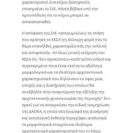
χαρακτηριστεί ένα κτίριο διατηρητέο,
επισημαίνει το ΣτΕ, πάντα βέβαια υπό την
προϋπόθεση ότι το κτίριο μπορεί να
αποκατασταθεί.
Η απόφαση του ΣτΕ «απογυμνώνει» τη στάση
που κράτησε το ΚΕΣΑ (τη δεύτερη φορά που το
θέμα επανήλθε), χαρακτηρίζοντάς την «ελλιπή
και αντιφατική». «Η όλως γενική εκτίμηση του
ΚΕΣΑ ότι “δεν προκύπτουν κατά τρόπο ειδικό και
συγκεκριμένο ποια είναι εκείνα τα αξιόλογα
μορφολογικά και τα ιδιαίτερα αρχιτεκτονικά
χαρακτηριστικά που δηλώνουν το ύφος μιας
εποχής και η διατήρηση των οποίων θα
συνέβαλλε στην αναγνώριση της εξέλιξης της
αρχιτεκτονικής φυσιογνωμίας της περιοχής” δεν
αρκεί για να αντικρούσει την ειδική τεκμηρίωση
της ΔΑΟΚΑ, η οποία στα έγγραφά της (εισήγηση
και αιτιολογική έκθεση) περιγράφει αναλυτικά
τα μορφολογικά στοιχεία και ιδιαίτερα
αρχιτεκτονικά χαρακτηριστικά του εν λόγω