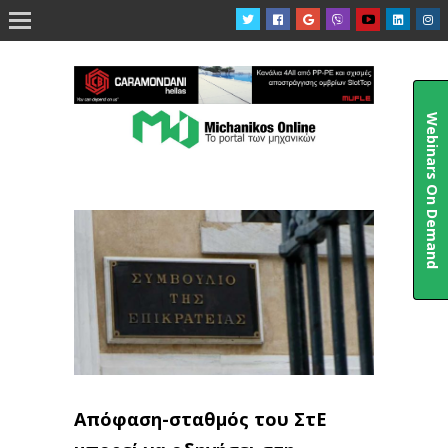

Webinars On Demand
Απόφαση-σταθμός του ΣτΕ