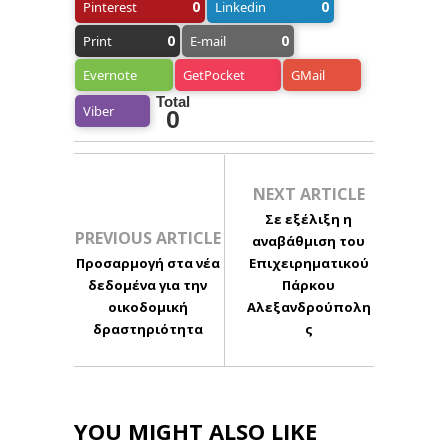
0
0
Pinterest
Linkedin
0
0
Print
E-mail
Evernote
GetPocket
GMail
Total
Viber
0
NEXT ARTICLE
Σε εξέλιξη η
PREVIOUS ARTICLE
αναβάθμιση του
Προσαρμογή στα νέα
Επιχειρηματικού
δεδομένα για την
Πάρκου
οικοδομική
Αλεξανδρούπολη
δραστηριότητα
ς
YOU MIGHT ALSO LIKE