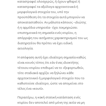
καταστραφεί ολοσχερώς, ή έχουν φθαρεί ή
καταστραφεί τα αξιόλογα αρχιτεκτονικά ή
μορφολογικά στοιχεία του, υπό την
προϋπόθεση ότι τα στοιχεία αυτά μπορούν να
αποκατασταθούν. Αν μάλιστα κάποιος –ιδιώτης
ή η αρμόδια υπηρεσία– έχει τεκμηριώσει
επιστημονικά τη σημασία ενός κτιρίου, η
απόρριψη του αιτήματος χαρακτηρισμού του ως
διατηρητέου θα πρέπει να έχει ειδική
αιτιολογία.
Η απόφαση αυτή έχει ιδιαίτερη σημασία καθώς
είναι κοινός τόπος ότι εάν ένας ιδιοκτήτης
τέτοιου κτιρίου επιθυμεί να το «ξεφορτωθεί»,
τότε σταδιακά αρχίζει να ξηλώνει κάθε
αρχιτεκτονικό ή μορφολογικό στοιχείο που το
καθιστούσε ιδιαίτερο, ώστε να απομείνει στο
τέλος ένα «κουτί».
Περαιτέρω, η κακή στατική κατάσταση ενός
κτιρίου δεν αποτελεί από μόνη της αιτία να μη