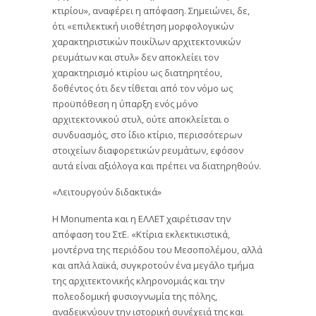
κτιρίου», αναφέρει η απόφαση. Σημειώνει, δε,
ότι «επιλεκτική υιοθέτηση μορφολογικών
χαρακτηριστικών ποικίλων αρχιτεκτονικών
ρευμάτων και στυλ» δεν αποκλείει τον
χαρακτηρισμό κτιρίου ως διατηρητέου,
δοθέντος ότι δεν τίθεται από τον νόμο ως
προϋπόθεση η ύπαρξη ενός μόνο
αρχιτεκτονικού στυλ, ούτε αποκλείεται ο
συνδυασμός, στο ίδιο κτίριο, περισσότερων
στοιχείων διαφορετικών ρευμάτων, εφόσον
αυτά είναι αξιόλογα και πρέπει να διατηρηθούν.
«Λειτουργούν διδακτικά»
Η Monumenta και η ΕΛΛΕΤ χαιρέτισαν την
απόφαση του ΣτΕ. «Κτίρια εκλεκτικιστικά,
μοντέρνα της περιόδου του Μεσοπολέμου, αλλά
και απλά λαϊκά, συγκροτούν ένα μεγάλο τμήμα
της αρχιτεκτονικής κληρονομιάς και την
πολεοδομική φυσιογνωμία της πόλης,
αναδεικνύουν την ιστορική συνέχειά της και