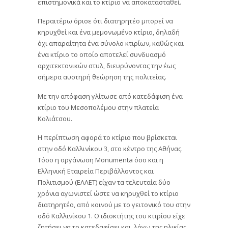
επιστημονικά και το κτίριο να αποκατασταθεί.
Περαιτέρω όρισε ότι διατηρητέο μπορεί να
κηρυχθεί και ένα μεμονωμένο κτίριο, δηλαδή
όχι απαραίτητα ένα σύνολο κτιρίων, καθώς και
ένα κτίριο το οποίο αποτελεί συνδυασμό
αρχιτεκτονικών στυλ, διευρύνοντας την έως
σήμερα αυστηρή θεώρηση της πολιτείας.
Με την απόφαση γλίτωσε από κατεδάφιση ένα
κτίριο του Μεσοπολέμου στην πλατεία
Κολιάτσου.
Η περίπτωση αφορά το κτίριο που βρίσκεται
στην οδό Καλλινίκου 3, στο κέντρο της Αθήνας.
Τόσο η οργάνωση Monumenta όσο και η
Ελληνική Εταιρεία Περιβάλλοντος και
Πολιτισμού (ΕΛΛΕΤ) είχαν τα τελευταία δύο
χρόνια αγωνιστεί ώστε να κηρυχθεί το κτίριο
διατηρητέο, από κοινού με το γειτονικό του στην
οδό Καλλινίκου 1. Ο ιδιοκτήτης του κτιρίου είχε
ζητήσει να το κατεδαφίσει και, λόγω της ηλικίας