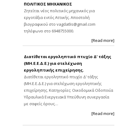
ΠΟΛΙΤΙΚΟΣ ΜΗΧΑΝΙΚΟΣ
Ζητείται νέος πολιτικός μηχανικός για
εργοτάξια εντός Αττικής. Αποστολή
βιογραφικού στο
vagdatlis@gmail.com
τηλέφωνο στο 6948755000.
[Read more]
Διατίθεται εργοληπτικό πτυχίο Δ’ τάξης
(ΜΗ.Ε.Ε.Δ.Ε.) για στελέχωση
εργοληπτικής επιχείρησης.
Διατίθεται εργοληπτικό πτυχίο Δ’ τάξης
(ΜΗ.Ε.Ε.Δ.Ε.) για στελέχωση εργοληπτικής
επιχείρησης. Κατηγορίες: Οικοδομικά Οδοποιία
Υδραυλικά Ενεργειακά Υπεύθυνη συνεργασία
με σαφείς όρους…
[Read more]