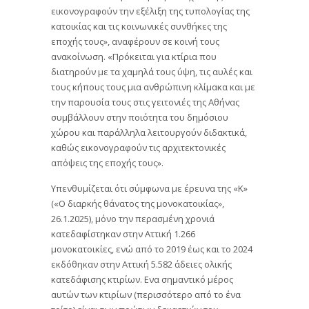
εικονογραφούν την εξέλιξη της τυπολογίας της
κατοικίας και τις κοινωνικές συνθήκες της
εποχής τους», αναφέρουν σε κοινή τους
ανακοίνωση. «Πρόκειται για κτίρια που
διατηρούν με τα χαμηλά τους ύψη, τις αυλές και
τους κήπους τους μια ανθρώπινη κλίμακα και με
την παρουσία τους στις γειτονιές της Αθήνας
συμβάλλουν στην ποιότητα του δημόσιου
χώρου και παράλληλα λειτουργούν διδακτικά,
καθώς εικονογραφούν τις αρχιτεκτονικές
απόψεις της εποχής τους».
Υπενθυμίζεται ότι σύμφωνα με έρευνα της «Κ»
(«Ο διαρκής θάνατος της μονοκατοικίας»,
26.1.2025), μόνο την περασμένη χρονιά
κατεδαφίστηκαν στην Αττική 1.266
μονοκατοικίες, ενώ από το 2019 έως και το 2024
εκδόθηκαν στην Αττική 5.582 άδειες ολικής
κατεδάφισης κτιρίων. Ενα σημαντικό μέρος
αυτών των κτιρίων (περισσότερο από το ένα