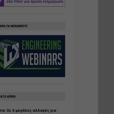
υλοποίηση
φωτοβολταϊκών
συστημάτων για
αυτοπαραγωγή (Net-
Billing)
ΑΡΙΑ ΓΙΑ ΜΗΧΑΝΙΚΟΥΣ
Εισηγητής:
Νικόλαος Παπαναστασίου
Τιμή από: €230.00
Διάρκεια: 16 ώρες
Αρχιτεκτονικός
Σχεδιασμός με το
Rhinoceros
Εισηγητής:
Κυριάκος Γολέμης
Τιμή από: €275.00
Διάρκεια: 18 ώρες
ΑΤΑ ΑΡΘΡΑ
τα: Οι 5 μεγάλες αλλαγές για
Σχεδιασμός και