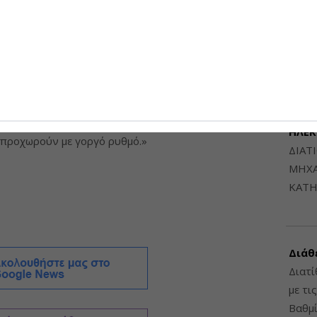
Μηχαν
εκτονικής, για να μπορέσουμε μετά να
Β', Β
οικοδομικής άδειας. Και, βεβαίως, παίρνουμε τώρα
6948
 όλες τις προβλεπόμενες ενέργειες ώστε στο 1ο
να ξεκινήσουν την εκτέλεση των πρόδρομων
ροφανώς θα περιλαμβάνουν και την εξυγίανση του
έρουσας ικανότητας του εδάφους, βεβαίως και αυτό
ΔΙΑΤ
 Ελαιώνα. Νομίζω είναι μία θετική εξέλιξη, και στο
ΗΛΕ
ς προχωρούν με γοργό ρυθμό.»
ΔΙΑΤ
ΜΗΧΑ
ΚΑΤΗ
Διάθ
Διατί
με τι
Βαθμί