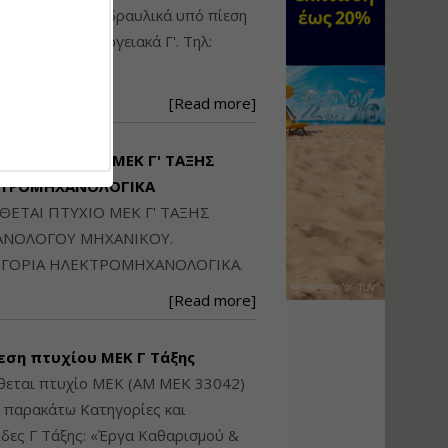
Ηλεκτρονική
ικού: Η/Μ Γ', Υδραυλικά υπό πίεση
Ταυτότητα Κτιρίου/
Αυτοτελούς
ιομηχανικά - Ενεργειακά Γ'. Τηλ:
Διηρημένης
250871
ιδιοκτησίας – Θεωρία
και Πράξη (2024)
[Read more]
Εισηγήτρια:
Αναστασία Μητρακάκη
Τιμή από: €140.00
ΙΘΕΤΑΙ ΠΤΥΧΙΟ ΜΕΚ Γ' ΤΑΞΗΣ
Διάρκεια: 6 ώρες
ΚΤΡΟΜΗΧΑΝΟΛΟΓΙΚΑ
ΙΘΕΤΑΙ ΠΤΥΧΙΟ ΜΕΚ Γ' ΤΑΞΗΣ
Εφαρμογή
ΝΟΛΟΓΟΥ ΜΗΧΑΝΙΚΟΥ.
Πολεοδομικού
ΓΟΡΙΑ ΗΛΕΚΤΡΟΜΗΧΑΝΟΛΟΓΙΚΑ.
Σχεδιασμού Εντός
Ορίων Πόλεων και
[Read more]
Οικισμών και Εκτός
Σχεδίου Δόμησης
εση πτυχίου ΜΕΚ Γ Τάξης
Εισηγήτρια:
Γραμματή Μπακλατσή
θεται πτυχίο ΜΕΚ (ΑΜ ΜΕΚ 33042)
Τιμή από: €145.00
ς παρακάτω Κατηγορίες και
Διάρκεια: 8 ώρες
δες Γ Τάξης: «Έργα Καθαρισμού &