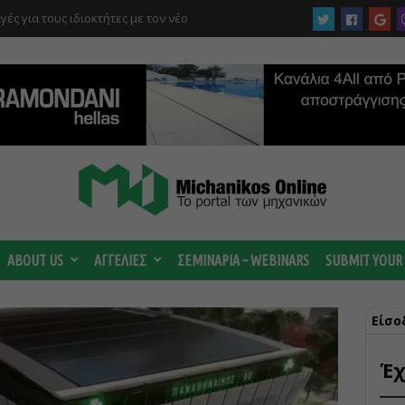
στρέμματα στον Ελαιώνα “στα σκαριά” – Τι
οτανικό και τι προβλέπεται για οικιστικές
ABOUT US
ΑΓΓΕΛΙΕΣ
ΣΕΜΙΝΑΡΙΑ – WEBINARS
SUBMIT YOUR
Είσο
Έχ