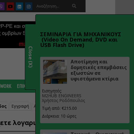

ΣΕΜΙΝΑΡΙΑ ΓΙΑ ΜΗΧΑΝΙΚΟΥΣ
(Video On Demand, DVD και
USB Flash Drive)
Close (X)
Αποτίμηση και
δομητικές επεμβάσεις
εξωστών σε
υφιστάμενα κτίρια
 WORK
ΕΠΙΚΟΙΝΩΝΙΑ
Εισηγητές:
M2HUB ENGINEERS
Χρήστος Ροδόπουλος
δος
Εγγραφή
Ανάκτηση κωδικού
Τιμή από: €215.00
Διάρκεια: 10 ώρες
ετε λογαριασμό;