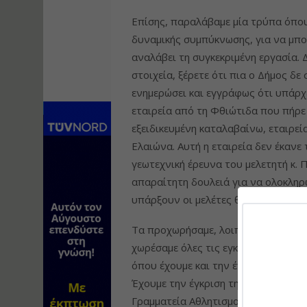
Επίσης, παραλάβαμε μία τρύπα όπου
δυναμικής συμπύκνωσης, για να μπορ
αναλάβει τη συγκεκριμένη εργασία. 
στοιχεία, ξέρετε ότι πια ο Δήμος δε
ενημερώσει και εγγράφως ότι υπάρχει
εταιρεία από τη Φθιώτιδα που πήρε
εξειδικευμένη καταλαβαίνω, εταιρεί
Ελαιώνα. Αυτή η εταιρεία δεν έκανε 
γεωτεχνική έρευνα του μελετητή κ. 
απαραίτητη δουλειά για να ολοκληρω
υπάρξουν οι μελέτες θεμελίωσης. Άρ
Τα προχωρήσαμε, λοιπόν, όλα αυτά, 
χωρέσαμε όλες τις εγκαταστάσεις κα
όπου έχουμε και την έγκριση. Νομίζω
Έχουμε την έγκριση της λειτουργικό
Γραμματεία Αθλητισμού. Θα προχωρή