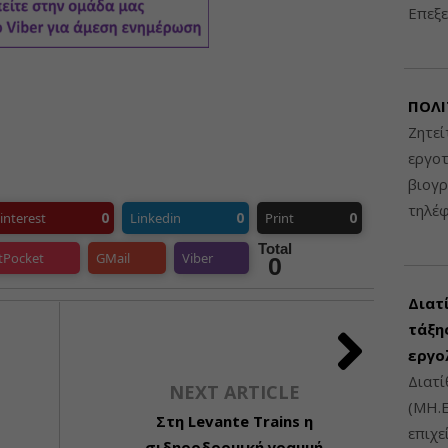
Επεξε
ΠΟΛΙ
Ζητεί
εργοτ
βιογ
τηλέ
0
0
0
interest
Linkedin
Print
Total
tPocket
GMail
Viber
0
Διατ
τάξης
εργο
Διατί
NEXT ARTICLE
(ΜΗ.Ε
Στη Levante Trains η
επιχε
σιδηροδρομική γραμμή