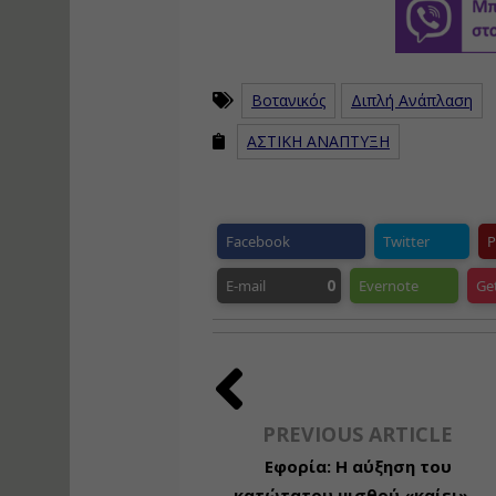
Βοτανικός
Διπλή Ανάπλαση
ΑΣΤΙΚΗ ΑΝΑΠΤΥΞΗ
Facebook
Twitter
P
0
E-mail
Evernote
Ge
PREVIOUS ARTICLE
Εφορία: Η αύξηση του
κατώτατου μισθού «καίει»...