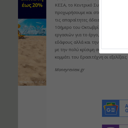
ΚΕΣΑ, το Κεντρικό Συμβούλιο Αρχιτ
προχωρήσουμε και στην έγκριση της 
τις απαραίτητες άδειες και κάνουμε
10ήμερο του Οκτωβρίου συνεργεία 
εργασιών για το έργο, οι οποίες π
εδάφους αλλά και την αύξηση της φ
με την πολύ κρίσιμη συμβολή της ΑΕΠ
κομμάτι του Ερασιτέχνη οι εξελίξει
Moneyreview.gr