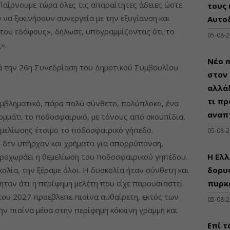
Παίρνουμε τώρα όλες τις απαραίτητες άδειες ώστε
τους 
να ξεκινήσουν συνεργεία με την εξυγίανση και
Αυτο
του εδάφους», δήλωσε, υπογραμμίζοντας ότι το
05-08-
».
Νέο m
ά την 26η Συνεδρίαση του Δημοτικού Συμβουλίου
στον 
αλλάξ
τι πρ
εμβληματικό, πάρα πολύ σύνθετο, πολύπλοκο, ένα
αναπ
κομμάτι το ποδοσφαιρικό, με τόνους από σκουπίδια,
εμελίωσης έτοιμο το ποδοσφαιρικό γήπεδο.
05-08-
 δεν υπήρχαν και χρήματα για απορρύπανση,
προχωράει η θεμελίωση του ποδοσφαιρικού γηπέδου.
Η Ελλ
κολία, την ξέραμε όλοι. Η δυσκολία ήταν σύνθετη και
δορυφ
ήταν ότι η περίφημη μελέτη που είχε παρουσιαστεί
πυρκ
του 2027 προέβλεπε πισίνα αυθαίρετη, εκτός των
05-08-
την πισίνα μέσα στην περίφημη κόκκινη γραμμή και
Επί τ