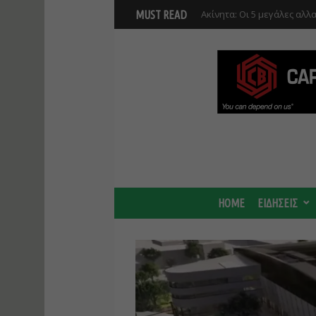
Νέο masterplan για 5.000 
MUST READ
θα αλλάξει γύρω από τον Β
αναπτύξεις
HOME
ΕΙΔΗΣΕΙΣ