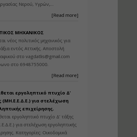
ργασίας Νερού, Υγρών,…
Βασικά στοιχεία
τεχνολογίας
[Read more]
φωτισμού LED και
ανάλυση Συστημάτων
Διαχείρισης
ΤΙΚΟΣ ΜΗΧΑΝΙΚΟΣ
Φωτισμού
ται νέος πολιτικός μηχανικός για
Εισηγητής:
Στέφανος Τουλόγλου
άξια εντός Αττικής. Αποστολή
Τιμή από: €190.00
ραφικού στο
vagdatlis@gmail.com
Διάρκεια: 12 ώρες
φωνο στο 6948755000.
[Read more]
Εκπόνηση Τοπικών και
Ειδικών Πολεοδομικών
Σχεδίων (ΤΠΣ και ΕΠΣ)
ίθεται εργοληπτικό πτυχίο Δ’
 (ΜΗ.Ε.Ε.Δ.Ε.) για στελέχωση
ληπτικής επιχείρησης.
Εισηγητής:
Λάμπρος Κίσσας
θεται εργοληπτικό πτυχίο Δ’ τάξης
Τιμή από: €130.00
.Ε.Δ.Ε.) για στελέχωση εργοληπτικής
Διάρκεια: 6 ώρες
ίρησης. Κατηγορίες: Οικοδομικά