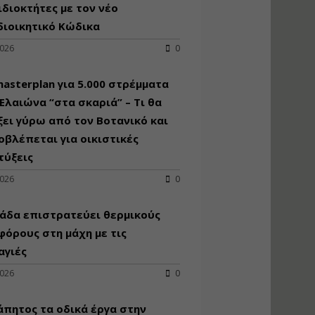
κατασκευή
ιδιοκτήτες με τον νέο
κoλυμβητικής
διοικητικό Κώδικα
υδατοδεξαμενής
2026
0
Εισηγητής:
Χρήστος Ροδόπουλος
Τιμή από: €230.00
asterplan για 5.000 στρέμματα
Διάρκεια: 14 ώρες
Ελαιώνα “στα σκαριά” – Τι θα
ει γύρω από τον Βοτανικό και
οβλέπεται για οικιστικές
Διαδικασία
αδειοδότησης και
τύξεις
έκδοσης
2026
0
πιστοποιητικού
κατάταξης
τουριστικών μονάδων
άδα επιστρατεύει θερμικούς
Εισηγητές:
όρους στη μάχη με τις
Γραμματή Μπακλατσή
αγιές
Νικόλαος Σαρούκος
Τιμή από: €145.00
2026
0
Διάρκεια: 8 ώρες
άπητος τα οδικά έργα στην