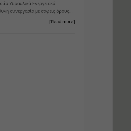
ιία Υδραυλικά Ενεργειακά
Ανάθεση – Εκτέλεση –
υνη συνεργασία με σαφείς όρους…
Επίβλεψη Δημοσίων
Έργων με τον
[Read more]
Ν.4782/2021
Εισηγητής:
Ζήσης Παπασταμάτης
Τιμή από: €220.00
Διάρκεια: 18 ώρες
Σχεδιασμός, μελέτη
και τεχνική
υλοποίηση
φωτοβολταϊκών
συστημάτων για
αυτοπαραγωγή (Net-
metering)
Εισηγητής:
Νικόλαος Παπαναστασίου
Τιμή από: €215.00
Διάρκεια: 16 ώρες