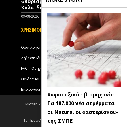
«Κυριαρχούν» έναντι της
Χαλκιδικής στην ανοικοδόμηση
09-08-2026
0
ΧΡΗΣΙΜΟΙ ΣΥΝΔΕΣΜΟΙ
Όροι Χρήσης
Δήλωση Ιδιωτικότητας
FAQ – Οδηγίες Χρήσης
Σύνδεσμοι
Επικοινωνήστε με το Michanikos-Online
Χωροταξικό - βιομηχανία:
Τα 187.000 νέα στρέμματα,
Michanikos-Online 2018 - All Rights Reserved
οι Natura, οι «αστερίσκοι»
Back to top
της ΣΜΠΕ
Το Προφίλ μου
Log out
Ειδησεις RSS