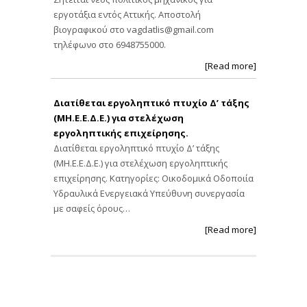
εργοτάξια εντός Αττικής. Αποστολή
βιογραφικού στο
vagdatlis@gmail.com
τηλέφωνο στο 6948755000.
[Read more]
Διατίθεται εργοληπτικό πτυχίο Δ’ τάξης
(ΜΗ.Ε.Ε.Δ.Ε.) για στελέχωση
εργοληπτικής επιχείρησης.
Διατίθεται εργοληπτικό πτυχίο Δ’ τάξης
(ΜΗ.Ε.Ε.Δ.Ε.) για στελέχωση εργοληπτικής
επιχείρησης. Κατηγορίες: Οικοδομικά Οδοποιία
Υδραυλικά Ενεργειακά Υπεύθυνη συνεργασία
με σαφείς όρους…
[Read more]