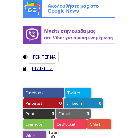
ΓΕΚ ΤΕΡΝΑ
ΕΤΑΙΡΕΙΕΣ
Facebook
Twitter
0
0
Pinterest
Linkedin
0
0
Print
E-mail
Evernote
GetPocket
GMail
Total
Viber
0