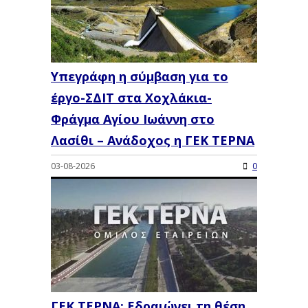
Υπεγράφη η σύμβαση για το
έργο-ΣΔΙΤ στα Χοχλάκια-
Φράγμα Αγίου Ιωάννη στο
Λασίθι – Ανάδοχος η ΓΕΚ ΤΕΡΝΑ
03-08-2026
0
ΓΕΚ ΤΕΡΝΑ: Εδραιώνει τη θέση