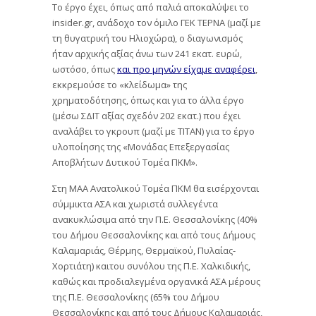
Το έργο έχει, όπως από παλιά αποκαλύψει το
insider.gr, ανάδοχο τον όμιλο ΓΕΚ ΤΕΡΝΑ (μαζί με
τη θυγατρική του Ηλιοχώρα), ο διαγωνισμός
ήταν αρχικής αξίας άνω των 241 εκατ. ευρώ,
ωστόσο, όπως
και προ μηνών είχαμε αναφέρει
,
εκκρεμούσε το «κλείδωμα» της
χρηματοδότησης, όπως και για το άλλα έργο
(μέσω ΣΔΙΤ αξίας σχεδόν 202 εκατ.) που έχει
αναλάβει το γκρουπ (μαζί με ΤΙΤΑΝ) για το έργο
υλοποίησης της «Μονάδας Επεξεργασίας
Αποβλήτων Δυτικού Τομέα ΠΚΜ».
Στη ΜΑΑ Ανατολικού Τομέα ΠΚΜ θα εισέρχονται
σύμμικτα ΑΣΑ και χωριστά συλλεγέντα
ανακυκλώσιμα από την Π.Ε. Θεσσαλονίκης (40%
του Δήμου Θεσσαλονίκης και από τους Δήμους
Καλαμαριάς, Θέρμης, Θερμαϊκού, Πυλαίας-
Χορτιάτη) καιτου συνόλου της Π.Ε. Χαλκιδικής,
καθώς και προδιαλεγμένα οργανικά ΑΣΑ μέρους
της Π.Ε. Θεσσαλονίκης (65% του Δήμου
Θεσσαλονίκης και από τους Δήμους Καλαμαριάς,