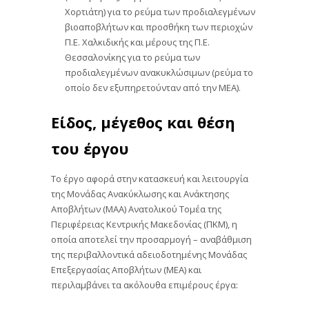
Χορτιάτη) για το ρεύμα των προδιαλεγμένων
βιοαποβλήτων και προσθήκη των περιοχών
Π.Ε. Χαλκιδικής και μέρους της Π.Ε.
Θεσσαλονίκης για το ρεύμα των
προδιαλεγμένων ανακυκλώσιμων (ρεύμα το
οποίο δεν εξυπηρετούνταν από την ΜΕΑ).
Είδος, μέγεθος και θέση
του έργου
Το έργο αφορά στην κατασκευή και λειτουργία
της Μονάδας Ανακύκλωσης και Ανάκτησης
Αποβλήτων (ΜΑΑ) Ανατολικού Τομέα της
Περιφέρειας Κεντρικής Μακεδονίας (ΠΚΜ), η
οποία αποτελεί την προσαρμογή – αναβάθμιση
της περιβαλλοντικά αδειοδοτημένης Μονάδας
Επεξεργασίας Αποβλήτων (ΜΕΑ) και
περιλαμβάνει τα ακόλουθα επιμέρους έργα: