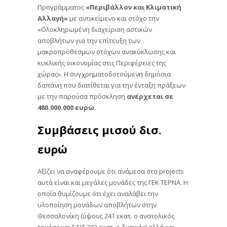
Προγράμματος
«Περιβάλλον και Κλιματική
Αλλαγή»
με αντικείμενο και στόχο την
«Ολοκληρωμένη διαχείριση αστικών
αποβλήτων για την επίτευξη των
μακροπρόθεσμων στόχων ανακύκλωσης και
κυκλικής οικονομίας στις Περιφέρειες της
χώρας». Η συγχρηματοδοτούμενη δημόσια
δαπάνη που διατίθεται για την ένταξη πράξεων
με την παρούσα πρόσκληση
ανέρχεται σε
480.000.000 ευρώ.
Συμβάσεις μισού δισ.
ευρώ
Αξίζει να αναφέρουμε ότι ανάμεσα στα projects
αυτά είναι και μεγάλες μονάδες της ΓΕΚ ΤΕΡΝΑ. Η
οποία θυμίζουμε ότι έχει αναλάβει την
υλοποίηση μονάδων αποβλήτων στην
Θεσσαλονίκη (ύψους 241 εκατ. ο ανατολικός
τομέας και ΣΔΙΤ 202 εκατ. ο δυτικός) αλλά και