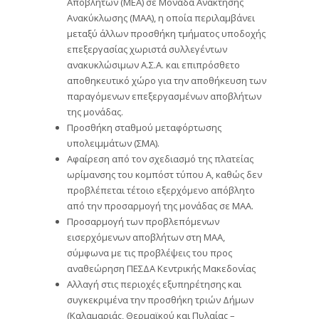
Αποβλήτων (ΜΕΑ) σε Μονάδα Ανάκτησης
Ανακύκλωσης (ΜΑΑ), η οποία περιλαμβάνει
μεταξύ άλλων προσθήκη τμήματος υποδοχής
επεξεργασίας χωριστά συλλεγέντων
ανακυκλώσιμων Α.Σ.Α. και επιπρόσθετο
αποθηκευτικό χώρο για την αποθήκευση των
παραγόμενων επεξεργασμένων αποβλήτων
της μονάδας.
Προσθήκη σταθμού μεταφόρτωσης
υπολειμμάτων (ΣΜΑ).
Αφαίρεση από τον σχεδιασμό της πλατείας
ωρίμανσης του κομπόστ τύπου Α, καθώς δεν
προβλέπεται τέτοιο εξερχόμενο απόβλητο
από την προσαρμογή της μονάδας σε ΜΑΑ.
Προσαρμογή των προβλεπόμενων
εισερχόμενων αποβλήτων στη ΜΑΑ,
σύμφωνα με τις προβλέψεις του προς
αναθεώρηση ΠΕΣΔΑ Κεντρικής Μακεδονίας
Αλλαγή στις περιοχές εξυπηρέτησης και
συγκεκριμένα την προσθήκη τριών Δήμων
(Καλαμαριάς, Θερμαϊκού και Πυλαίας –