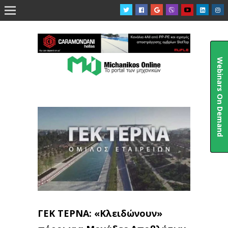

Webinars On Demand
ΓΕΚ ΤΕΡΝΑ: «Κλειδώνουν»