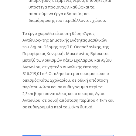
υπόστεγα προϊόντων, καθώς και τα
απαιτούμενα έργα οδοποιίας και
διαμόρφωσης του περιβάλλοντος χώρου.
Το έργο χωροθετείται στη θέση «Άγιος
Αντώνιος» της Δημοτικής Ενότητας Βασιλικών
του Δήμου Θέρμης, της Π.Ε. Θεσσαλονίκης, της
Περιφέρειας Κεντρικής Μακεδονίας. Βρίσκεται
μεταξύ των οικισμών Κάτω Σχολαρίου και Αγίου
Αντωνίου, σε γήπεδο συνολικής έκτασης
816.219,01 m². Οι πλησιέστεροι οικισμοί είναι ο
οικισμός Κάτω Σχολαρίου, σε οδική απόσταση
περίπου 4,9km και σε ευθυγραμμία περί τα
2,3km βορειοανατολικά, και ο οικισμός Αγίου
Αντωνίου, σε οδική απόσταση περίπου 4,1km και
σε ευθυγραμμία περί τα 2,8km δυτικά.