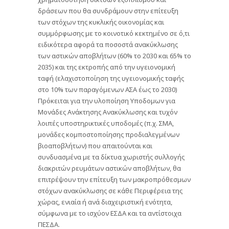
δράσεων που θα συνδράμουν στην επίτευξη
των στόχων της κυκλικής οικονομίας και
συμμόρφωσης με το κοινοτικό κεκτημένο σε ό,τι
ειδικότερα αφορά τα ποσοστά ανακύκλωσης
των αστικών αποβλήτων (60% το 2030 και 65% το
2035) και της εκτροπής από την υγειονομική
ταφή (ελαχιστοποίηση της υγειονομικής ταφής
στο 10% των παραγόμενων ΑΣΑ έως το 2030)
Πρόκειται για την υλοποίηση Υποδομων για
Μονάδες Ανάκτησης Ανακύκλωσης και τυχόν
λοιπές υποστηρικτικές υποδομές (π.χ. ΣΜΑ,
μονάδες κομποστοποίησης προδιαλεγμένων
βιοαποβλήτων) που απαιτούνται και
συνδυασμένα με τα δίκτυα χωριστής συλλογής
διακριτών ρευμάτων αστικών αποβλήτων, θα
επιτρέψουν την επίτευξη των μακροπρόθεσμων
στόχων ανακύκλωσης σε κάθε Περιφέρεια της
χώρας, ενιαία ή ανά διαχειριστική ενότητα,
σύμφωνα με το ισχύον ΕΣΔΑ και τα αντίστοιχα
ΠΕΣΔΑ.