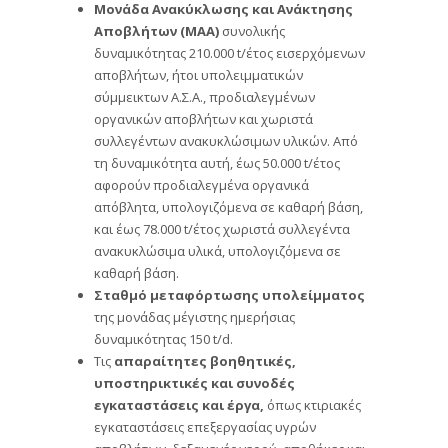
Μονάδα Ανακύκλωσης και Ανάκτησης
Αποβλήτων (ΜΑΑ)
συνολικής
δυναμικότητας 210.000 t/έτος εισερχόμενων
αποβλήτων, ήτοι υπολειμματικών
σύμμεικτων Α.Σ.Α., προδιαλεγμένων
οργανικών αποβλήτων και χωριστά
συλλεγέντων ανακυκλώσιμων υλικών. Από
τη δυναμικότητα αυτή, έως 50.000 t/έτος
αφορούν προδιαλεγμένα οργανικά
απόβλητα, υπολογιζόμενα σε καθαρή βάση,
και έως 78.000 t/έτος χωριστά συλλεγέντα
ανακυκλώσιμα υλικά, υπολογιζόμενα σε
καθαρή βάση.
Σταθμό μεταφόρτωσης υπολείμματος
της μονάδας μέγιστης ημερήσιας
δυναμικότητας 150 t/d.
Τις
απαραίτητες βοηθητικές,
υποστηρικτικές και συνοδές
εγκαταστάσεις και έργα,
όπως κτιριακές
εγκαταστάσεις επεξεργασίας υγρών
αποβλήτων, δεξαμενές νερού, αποθήκες και