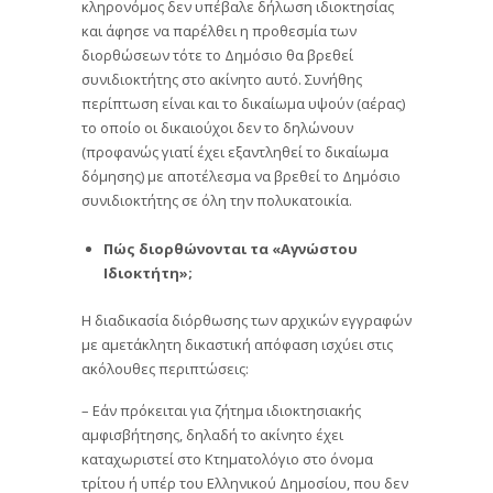
κληρονόμος δεν υπέβαλε δήλωση ιδιοκτησίας
και άφησε να παρέλθει η προθεσμία των
διορθώσεων τότε το Δημόσιο θα βρεθεί
συνιδιοκτήτης στο ακίνητο αυτό. Συνήθης
περίπτωση είναι και το δικαίωμα υψούν (αέρας)
το οποίο οι δικαιούχοι δεν το δηλώνουν
(προφανώς γιατί έχει εξαντληθεί το δικαίωμα
δόμησης) με αποτέλεσμα να βρεθεί το Δημόσιο
συνιδιοκτήτης σε όλη την πολυκατοικία.
Πώς διορθώνονται τα «Αγνώστου
Ιδιοκτήτη»;
Η διαδικασία διόρθωσης των αρχικών εγγραφών
με αμετάκλητη δικαστική απόφαση ισχύει στις
ακόλουθες περιπτώσεις:
– Εάν πρόκειται για ζήτημα ιδιοκτησιακής
αμφισβήτησης, δηλαδή το ακίνητο έχει
καταχωριστεί στο Κτηματολόγιο στο όνομα
τρίτου ή υπέρ του Ελληνικού Δημοσίου, που δεν