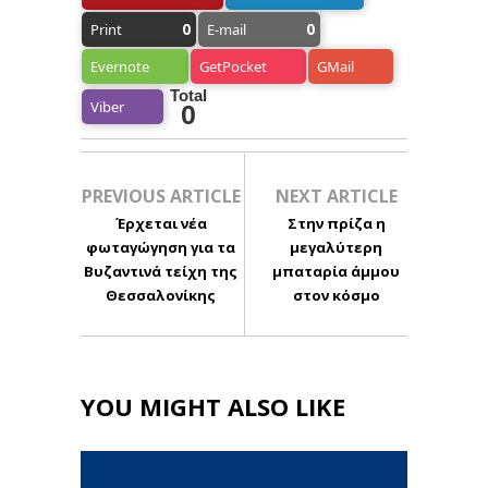
0
0
Print
E-mail
Evernote
GetPocket
GMail
Total
Viber
0
PREVIOUS ARTICLE
NEXT ARTICLE
Έρχεται νέα
Στην πρίζα η
φωταγώγηση για τα
μεγαλύτερη
Βυζαντινά τείχη της
μπαταρία άμμου
Θεσσαλονίκης
στον κόσμο
YOU MIGHT ALSO LIKE