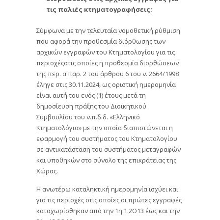
τις παλιές κτηματογραφήσεις;
Σύμφωνα με την τελευταία νομοθετική ρύθμιση
που αφορά την προθεσμία διόρθωσης των
αρχικών εγγραφών του Κτηματολογίου για τις
περιοχέςστις οποίες η προθεσμία διορθώσεων
της περ. α παρ. 2 του άρθρου 6 του ν. 2664/1998
έληγε στις 30.11.2024, ως οριστική ημερομηνία
είναι αυτή του ενός (1) έτους μετά τη
δημοσίευση πράξης του Διοικητικού
Συμβουλίου του ν.π.δ.δ. «Ελληνικό
Κτηματολόγιο» με την οποία διαπιστώνεται η
εφαρμογή του συστήματος του Κτηματολογίου
σε αντικατάσταση του συστήματος μεταγραφών
και υποθηκών στο σύνολο της επικράτειας της
Χώρας.
Η ανωτέρω καταληκτική ημερομηνία ισχύει και
για τις περιοχές στις οποίες οι πρώτες εγγραφές
καταχωρίσθηκαν από την 1η.1.2Ο13 έως και την