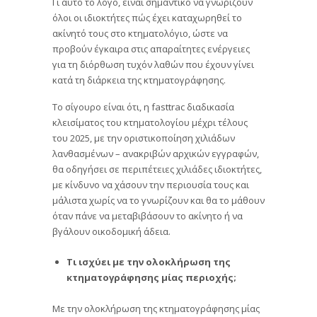
Γι αυτό το λόγο, είναι σημαντικό να γνωρίζουν
όλοι οι ιδιοκτήτες πώς έχει καταχωρηθεί το
ακίνητό τους στο κτηματολόγιο, ώστε να
προβούν έγκαιρα στις απαραίτητες ενέργειες
για τη διόρθωση τυχόν λαθών που έχουν γίνει
κατά τη διάρκεια της κτηματογράφησης.
Το σίγουρο είναι ότι, η fasttrac διαδικασία
κλεισίματος του κτηματολογίου μέχρι τέλους
του 2025, με την οριστικοποίηση χιλιάδων
λανθασμένων – ανακριβών αρχικών εγγραφών,
θα οδηγήσει σε περιπέτειες χιλιάδες ιδιοκτήτες,
με κίνδυνο να χάσουν την περιουσία τους και
μάλιστα χωρίς να το γνωρίζουν και θα το μάθουν
όταν πάνε να μεταβιβάσουν το ακίνητο ή να
βγάλουν οικοδομική άδεια.
Τι ισχύει με την ολοκλήρωση της
κτηματογράφησης μίας περιοχής;
Με την ολοκλήρωση της κτηματογράφησης μίας