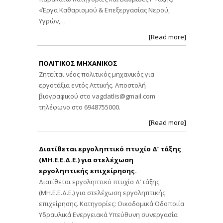
«Έργα Καθαρισμού & Επεξεργασίας Νερού,
Υγρών,…
[Read more]
ΠΟΛΙΤΙΚΟΣ ΜΗΧΑΝΙΚΟΣ
Ζητείται νέος πολιτικός μηχανικός για
εργοτάξια εντός Αττικής. Αποστολή
βιογραφικού στο
vagdatlis@gmail.com
τηλέφωνο στο 6948755000.
[Read more]
Διατίθεται εργοληπτικό πτυχίο Δ’ τάξης
(ΜΗ.Ε.Ε.Δ.Ε.) για στελέχωση
εργοληπτικής επιχείρησης.
Διατίθεται εργοληπτικό πτυχίο Δ’ τάξης
(ΜΗ.Ε.Ε.Δ.Ε.) για στελέχωση εργοληπτικής
επιχείρησης. Κατηγορίες: Οικοδομικά Οδοποιία
Υδραυλικά Ενεργειακά Υπεύθυνη συνεργασία