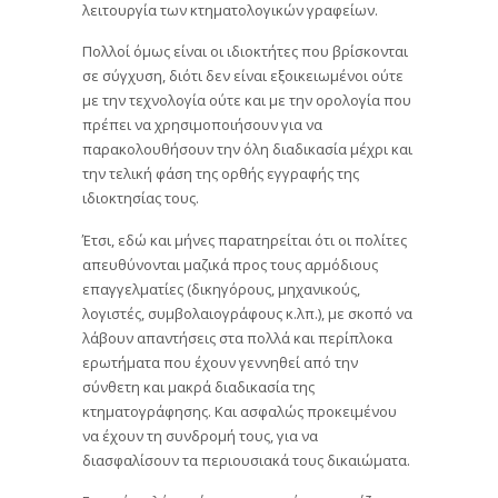
λειτουργία των κτηματολογικών γραφείων.
Πολλοί όμως είναι οι ιδιοκτήτες που βρίσκονται
σε σύγχυση, διότι δεν είναι εξοικειωμένοι ούτε
με την τεχνολογία ούτε και με την ορολογία που
πρέπει να χρησιμοποιήσουν για να
παρακολουθήσουν την όλη διαδικασία μέχρι και
την τελική φάση της ορθής εγγραφής της
ιδιοκτησίας τους.
Έτσι, εδώ και μήνες παρατηρείται ότι οι πολίτες
απευθύνονται μαζικά προς τους αρμόδιους
επαγγελματίες (δικηγόρους, μηχανικούς,
λογιστές, συμβολαιογράφους κ.λπ.), με σκοπό να
λάβουν απαντήσεις στα πολλά και περίπλοκα
ερωτήματα που έχουν γεννηθεί από την
σύνθετη και μακρά διαδικασία της
κτηματογράφησης. Και ασφαλώς προκειμένου
να έχουν τη συνδρομή τους, για να
διασφαλίσουν τα περιουσιακά τους δικαιώματα.