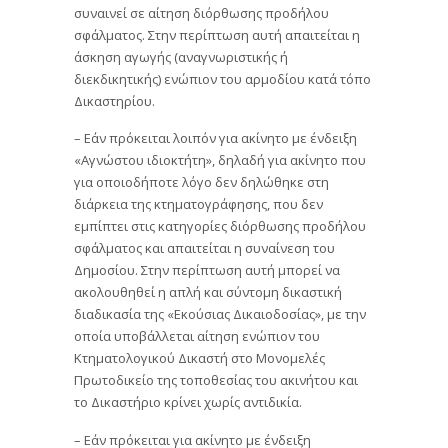
συναινεί σε αίτηση διόρθωσης προδήλου
σφάλματος. Στην περίπτωση αυτή απαιτείται η
άσκηση αγωγής (αναγνωριστικής ή
διεκδικητικής) ενώπιον του αρμοδίου κατά τόπο
Δικαστηρίου.
– Εάν πρόκειται λοιπόν για ακίνητο με ένδειξη
«Αγνώστου ιδιοκτήτη», δηλαδή για ακίνητο που
για οποιοδήποτε λόγο δεν δηλώθηκε στη
διάρκεια της κτηματογράφησης, που δεν
εμπίπτει στις κατηγορίες διόρθωσης προδήλου
σφάλματος και απαιτείται η συναίνεση του
Δημοσίου. Στην περίπτωση αυτή μπορεί να
ακολουθηθεί η απλή και σύντομη δικαστική
διαδικασία της «Εκούσιας Δικαιοδοσίας», με την
οποία υποβάλλεται αίτηση ενώπιον του
Κτηματολογικού Δικαστή στο Μονομελές
Πρωτοδικείο της τοποθεσίας του ακινήτου και
το Δικαστήριο κρίνει χωρίς αντιδικία.
– Εάν πρόκειται για ακίνητο με ένδειξη