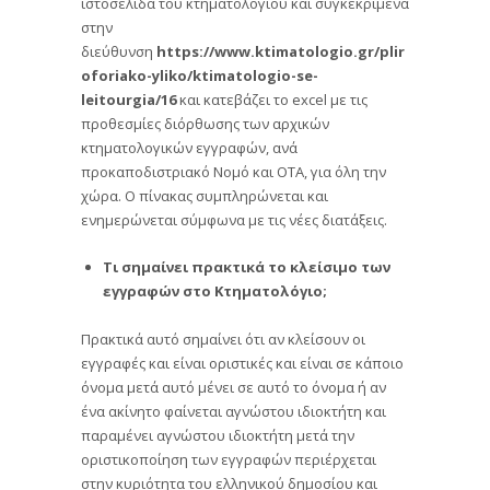
ιστοσελίδα του κτηματολογίου και συγκεκριμένα
στην
διεύθυνση
https://www.ktimatologio.gr/plir
oforiako-yliko/ktimatologio-se-
leitourgia/16
και κατεβάζει το excel με τις
προθεσμίες διόρθωσης των αρχικών
κτηματολογικών εγγραφών, ανά
προκαποδιστριακό Νομό και ΟΤΑ, για όλη την
χώρα. Ο πίνακας συμπληρώνεται και
ενημερώνεται σύμφωνα με τις νέες διατάξεις.
Τι σημαίνει πρακτικά το κλείσιμο των
εγγραφών στο Κτηματολόγιο;
Πρακτικά αυτό σημαίνει ότι αν κλείσουν οι
εγγραφές και είναι οριστικές και είναι σε κάποιο
όνομα μετά αυτό μένει σε αυτό το όνομα ή αν
ένα ακίνητο φαίνεται αγνώστου ιδιοκτήτη και
παραμένει αγνώστου ιδιοκτήτη μετά την
οριστικοποίηση των εγγραφών περιέρχεται
στην κυριότητα του ελληνικού δημοσίου και