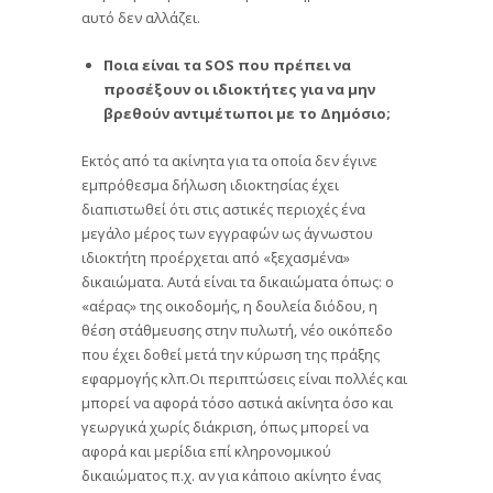
αυτό δεν αλλάζει.
Ποια είναι τα SOS που πρέπει να
προσέξουν οι ιδιοκτήτες για να μην
βρεθούν αντιμέτωποι με το Δημόσιο;
Εκτός από τα ακίνητα για τα οποία δεν έγινε
εμπρόθεσμα δήλωση ιδιοκτησίας έχει
διαπιστωθεί ότι στις αστικές περιοχές ένα
μεγάλο μέρος των εγγραφών ως άγνωστου
ιδιοκτήτη προέρχεται από «ξεχασμένα»
δικαιώματα. Αυτά είναι τα δικαιώματα όπως: ο
«αέρας» της οικοδομής, η δουλεία διόδου, η
θέση στάθμευσης στην πυλωτή, νέο οικόπεδο
που έχει δοθεί μετά την κύρωση της πράξης
εφαρμογής κλπ.Οι περιπτώσεις είναι πολλές και
μπορεί να αφορά τόσο αστικά ακίνητα όσο και
γεωργικά χωρίς διάκριση, όπως μπορεί να
αφορά και μερίδια επί κληρονομικού
δικαιώματος π.χ. αν για κάποιο ακίνητο ένας