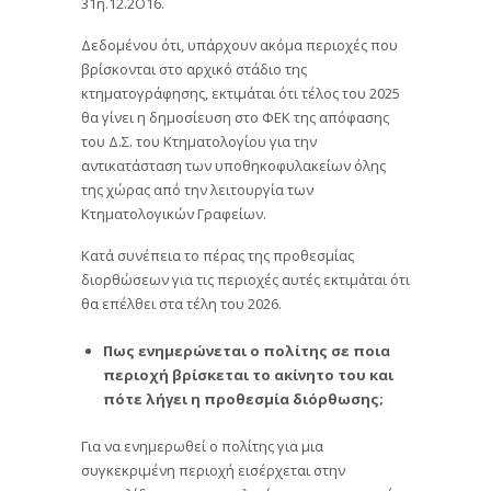
31η.12.2Ο16.
Δεδομένου ότι, υπάρχουν ακόμα περιοχές που
βρίσκονται στο αρχικό στάδιο της
κτηματογράφησης, εκτιμάται ότι τέλος του 2025
θα γίνει η δημοσίευση στο ΦΕΚ της απόφασης
του Δ.Σ. του Κτηματολογίου για την
αντικατάσταση των υποθηκοφυλακείων όλης
της χώρας από την λειτουργία των
Κτηματολογικών Γραφείων.
Κατά συνέπεια το πέρας της προθεσμίας
διορθώσεων για τις περιοχές αυτές εκτιμάται ότι
θα επέλθει στα τέλη του 2026.
Πως ενημερώνεται ο πολίτης σε ποια
περιοχή βρίσκεται το ακίνητο του και
πότε λήγει η προθεσμία διόρθωσης;
Για να ενημερωθεί ο πολίτης για μια
συγκεκριμένη περιοχή εισέρχεται στην