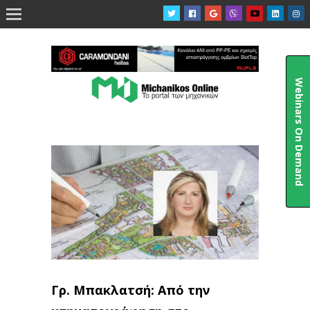

Webinars On Demand
Γρ. Μπακλατσή: Από την