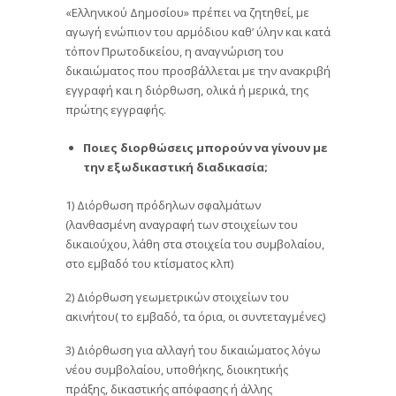
«Ελληνικού Δημοσίου» πρέπει να ζητηθεί, με
αγωγή ενώπιον του αρμόδιου καθ’ ύλην και κατά
τόπον Πρωτοδικείου, η αναγνώριση του
δικαιώματος που προσβάλλεται με την ανακριβή
εγγραφή και η διόρθωση, ολικά ή μερικά, της
πρώτης εγγραφής.
Ποιες διορθώσεις μπορούν να γίνουν με
την εξωδικαστική διαδικασία;
1) Διόρθωση πρόδηλων σφαλμάτων
(λανθασμένη αναγραφή των στοιχείων του
δικαιούχου, λάθη στα στοιχεία του συμβολαίου,
στο εμβαδό του κτίσματος κλπ)
2) Διόρθωση γεωμετρικών στοιχείων του
ακινήτου( το εμβαδό, τα όρια, οι συντεταγμένες)
3) Διόρθωση για αλλαγή του δικαιώματος λόγω
νέου συμβολαίου, υποθήκης, διοικητικής
πράξης, δικαστικής απόφασης ή άλλης