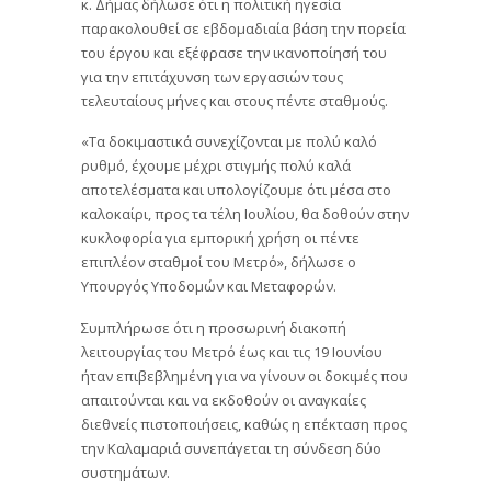
κ. Δήμας δήλωσε ότι η πολιτική ηγεσία
παρακολουθεί σε εβδομαδιαία βάση την πορεία
του έργου και εξέφρασε την ικανοποίησή του
για την επιτάχυνση των εργασιών τους
τελευταίους μήνες και στους πέντε σταθμούς.
«Τα δοκιμαστικά συνεχίζονται με πολύ καλό
ρυθμό, έχουμε μέχρι στιγμής πολύ καλά
αποτελέσματα και υπολογίζουμε ότι μέσα στο
καλοκαίρι, προς τα τέλη Ιουλίου, θα δοθούν στην
κυκλοφορία για εμπορική χρήση οι πέντε
επιπλέον σταθμοί του Μετρό», δήλωσε ο
Υπουργός Υποδομών και Μεταφορών.
Συμπλήρωσε ότι η προσωρινή διακοπή
λειτουργίας του Μετρό έως και τις 19 Ιουνίου
ήταν επιβεβλημένη για να γίνουν οι δοκιμές που
απαιτούνται και να εκδοθούν οι αναγκαίες
διεθνείς πιστοποιήσεις, καθώς η επέκταση προς
την Καλαμαριά συνεπάγεται τη σύνδεση δύο
συστημάτων.