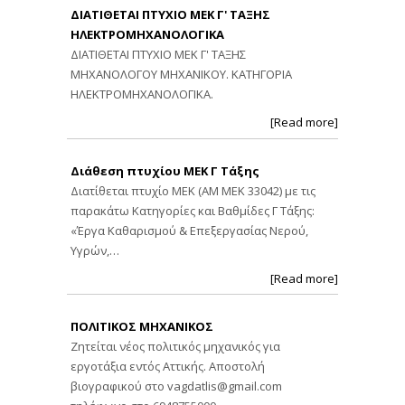
ΔΙΑΤΙΘΕΤΑΙ ΠΤΥΧΙΟ ΜΕΚ Γ' ΤΑΞΗΣ
ΗΛΕΚΤΡΟΜΗΧΑΝΟΛΟΓΙΚΑ
ΔΙΑΤΙΘΕΤΑΙ ΠΤΥΧΙΟ ΜΕΚ Γ' ΤΑΞΗΣ
ΜΗΧΑΝΟΛΟΓΟΥ ΜΗΧΑΝΙΚΟΥ. ΚΑΤΗΓΟΡΙΑ
ΗΛΕΚΤΡΟΜΗΧΑΝΟΛΟΓΙΚΑ.
[Read more]
Διάθεση πτυχίου ΜΕΚ Γ Τάξης
Διατίθεται πτυχίο ΜΕΚ (ΑΜ ΜΕΚ 33042) με τις
παρακάτω Κατηγορίες και Βαθμίδες Γ Τάξης:
«Έργα Καθαρισμού & Επεξεργασίας Νερού,
Υγρών,…
[Read more]
ΠΟΛΙΤΙΚΟΣ ΜΗΧΑΝΙΚΟΣ
Ζητείται νέος πολιτικός μηχανικός για
εργοτάξια εντός Αττικής. Αποστολή
βιογραφικού στο
vagdatlis@gmail.com