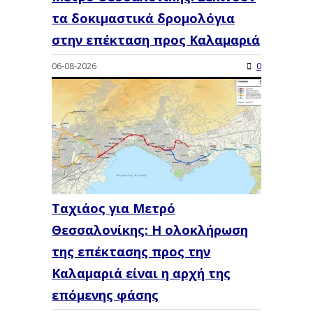
τα δοκιμαστικά δρομολόγια
στην επέκταση προς Καλαμαριά
06-08-2026
0
Ταχιάος για Μετρό
Θεσσαλονίκης: Η ολοκλήρωση
της επέκτασης προς την
Καλαμαριά είναι η αρχή της
επόμενης φάσης