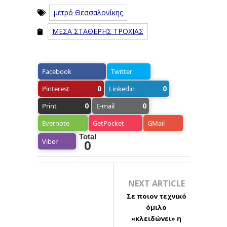
μετρό Θεσσαλονίκης
ΜΕΣΑ ΣΤΑΘΕΡΗΣ ΤΡΟΧΙΑΣ
Facebook
Twitter
0
0
Pinterest
Linkedin
0
0
Print
E-mail
Evernote
GetPocket
GMail
Total
Viber
0
NEXT ARTICLE
Σε ποιον τεχνικό
όμιλο
«κλειδώνει» η