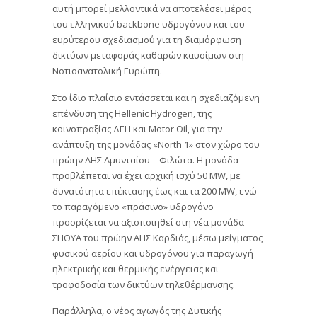
αυτή μπορεί μελλοντικά να αποτελέσει μέρος
του ελληνικού backbone υδρογόνου και του
ευρύτερου σχεδιασμού για τη διαμόρφωση
δικτύων μεταφοράς καθαρών καυσίμων στη
Νοτιοανατολική Ευρώπη.
Στο ίδιο πλαίσιο εντάσσεται και η σχεδιαζόμενη
επένδυση της Hellenic Hydrogen, της
κοινοπραξίας ΔΕΗ και Motor Oil, για την
ανάπτυξη της μονάδας «North 1» στον χώρο του
πρώην ΑΗΣ Αμυνταίου – Φιλώτα. Η μονάδα
προβλέπεται να έχει αρχική ισχύ 50 MW, με
δυνατότητα επέκτασης έως και τα 200 MW, ενώ
το παραγόμενο «πράσινο» υδρογόνο
προορίζεται να αξιοποιηθεί στη νέα μονάδα
ΣΗΘΥΑ του πρώην ΑΗΣ Καρδιάς, μέσω μείγματος
φυσικού αερίου και υδρογόνου για παραγωγή
ηλεκτρικής και θερμικής ενέργειας και
τροφοδοσία των δικτύων τηλεθέρμανσης.
Παράλληλα, ο νέος αγωγός της Δυτικής