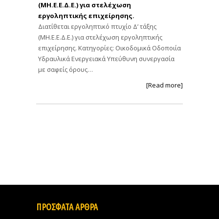
(ΜΗ.Ε.Ε.Δ.Ε.) για στελέχωση
εργοληπτικής επιχείρησης.
Διατίθεται εργοληπτικό πτυχίο Δ’ τάξης
(ΜΗ.Ε.Ε.Δ.Ε.) για στελέχωση εργοληπτικής
επιχείρησης. Κατηγορίες: Οικοδομικά Οδοποιία
Υδραυλικά Ενεργειακά Υπεύθυνη συνεργασία
με σαφείς όρους…
[Read more]
ΠΡΟΣΦΑΤΑ ΑΡΘΡΑ