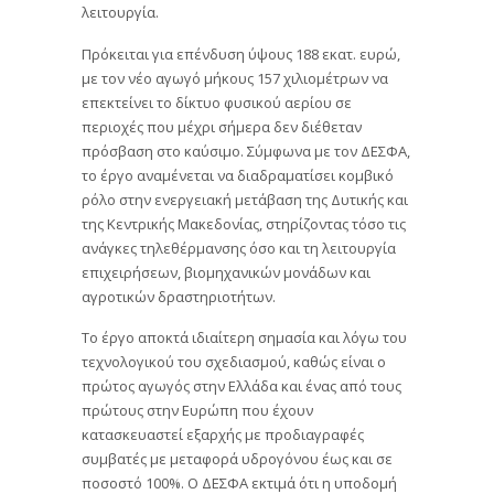
λειτουργία.
Πρόκειται για επένδυση ύψους 188 εκατ. ευρώ,
με τον νέο αγωγό μήκους 157 χιλιομέτρων να
επεκτείνει το δίκτυο φυσικού αερίου σε
περιοχές που μέχρι σήμερα δεν διέθεταν
πρόσβαση στο καύσιμο. Σύμφωνα με τον ΔΕΣΦΑ,
το έργο αναμένεται να διαδραματίσει κομβικό
ρόλο στην ενεργειακή μετάβαση της Δυτικής και
της Κεντρικής Μακεδονίας, στηρίζοντας τόσο τις
ανάγκες τηλεθέρμανσης όσο και τη λειτουργία
επιχειρήσεων, βιομηχανικών μονάδων και
αγροτικών δραστηριοτήτων.
Το έργο αποκτά ιδιαίτερη σημασία και λόγω του
τεχνολογικού του σχεδιασμού, καθώς είναι ο
πρώτος αγωγός στην Ελλάδα και ένας από τους
πρώτους στην Ευρώπη που έχουν
κατασκευαστεί εξαρχής με προδιαγραφές
συμβατές με μεταφορά υδρογόνου έως και σε
ποσοστό 100%. Ο ΔΕΣΦΑ εκτιμά ότι η υποδομή