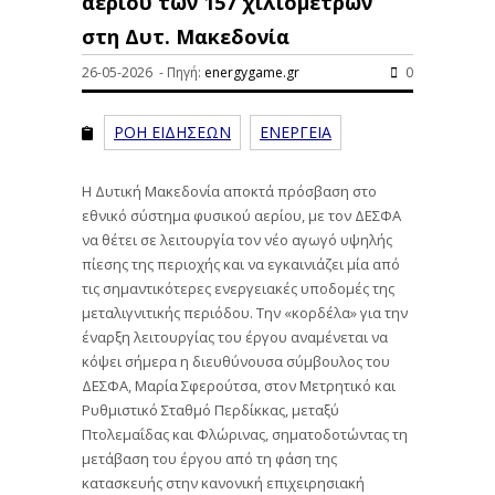
αερίου των 157 χιλιομέτρων
στη Δυτ. Μακεδονία
26-05-2026 - Πηγή:
energygame.gr
0
ΡΟΗ ΕΙΔΗΣΕΩΝ
ΕΝΕΡΓΕΙΑ
Η Δυτική Μακεδονία αποκτά πρόσβαση στο
εθνικό σύστημα φυσικού αερίου, με τον ΔΕΣΦΑ
να θέτει σε λειτουργία τον νέο αγωγό υψηλής
πίεσης της περιοχής και να εγκαινιάζει μία από
τις σημαντικότερες ενεργειακές υποδομές της
μεταλιγνιτικής περιόδου. Την «κορδέλα» για την
έναρξη λειτουργίας του έργου αναμένεται να
κόψει σήμερα η διευθύνουσα σύμβουλος του
ΔΕΣΦΑ, Μαρία Σφερούτσα, στον Μετρητικό και
Ρυθμιστικό Σταθμό Περδίκκας, μεταξύ
Πτολεμαΐδας και Φλώρινας, σηματοδοτώντας τη
μετάβαση του έργου από τη φάση της
κατασκευής στην κανονική επιχειρησιακή