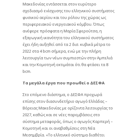
Μακεδονίας εντάσσεται στον ευρύτερο
σχεδιασμό ενίσχυσης του ελληνικού συστήματος
φυσικού αερίου και του ρόλου της χώρας ως
περιφερειακού ενεργειακού κόμβου. Όπως
ανέφερε πρόσφατα η Μαρία Σφερούτσα, η
εξαγωγική ικανότητα του ελληνικού συστήματος
έχει ήδη αυξηθεί από τα 2 δισ. κυβικά μέτρα το
2022 στα 4 bcm σήμερα, ενώ με την πλήρη
λειτουργία των νέων συμπιεστών στην Αμπελιά
και την Κομοτηνή εκτιμάται ότι θα φτάσει τα 8
bcm.
Τα μεγάλα έργα που προωθεί ο ΔΕΣΦΑ
Στο επόμενο διάστημα, ο ΔΕΣΦΑ προχωρά
επίσης στον διασυνδετήριο αγωγό Ελλάδας –
Βόρειας Μακεδονίας με ορίζοντα λειτουργίας το
2027, καθώς και σε νέες παρεμβάσεις στο
σύστημα μεταφοράς, όπως ο αγωγός Καρπερή –
Κομοτηνή και οι αναβαθμίσεις στη Νέα
Μεσημβρία. «Το ελληνικό σύστημα διαθέτει