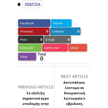
ΕΝΕΡΓΕΙΑ
Facebook
Twitter
0
0
Pinterest
Linkedin
0
0
Print
E-mail
Evernote
GetPocket
GMail
Total
Viber
0
NEXT ARTICLE
Αστυπάλαια:
PREVIOUS ARTICLE
Σύντομα σε
Σε εξέλιξη
δοκιμαστική
σημαντικά έργα
λειτουργία ο
υποδομής στην
υβριδικός