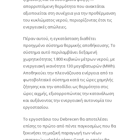
απορριπτόμενη θερμότητα που ανακτάται
αξιοποιείται στη συνέχεια για την προθέρμανση
του κυκλώματος νερού, περιορίζοντας έτσι τις
ενεργειακές απώλειες.
Πέραν αυτού, η εγκατάσταση διαθέτει
προηγμένο σύστημα θερμικής αποθήκευσης. Το
σύστημα αυτό περιλαμβάνει δεξαμενή
χωρητικότητας 1.800 κυβικών μέτρων νερού, με
ενεργειακή ικανότητα 130 μεγαβατωρών (MWh).
Αποθηκεύει την πλεονάζουσα ενέργεια από το
φωτοβολταϊκό σύστημα κατά τις ώρες χαμηλής
ζήτησης και την αποδίδει ως θερμότητα στις
ώρες αιχμής, εξισορροπώντας την κατανάλωση
και αυξάνοντας την ενεργειακή αυτονομία του
εργοστασίου.
Το εργοστάσιο του Debrecen θα αποτελέσει
επίσης το πρώτο από πέντε παγκοσμίως που θα
ξεκινήσει τη μαζική παραγωγή των νέων
μπαταριών υψηλής τάσης Gen6, οι οποίες θα