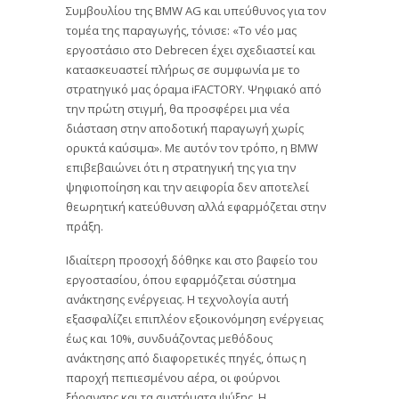
Συμβουλίου της BMW AG και υπεύθυνος για τον
τομέα της παραγωγής, τόνισε: «Το νέο μας
εργοστάσιο στο Debrecen έχει σχεδιαστεί και
κατασκευαστεί πλήρως σε συμφωνία με το
στρατηγικό μας όραμα iFACTORY. Ψηφιακό από
την πρώτη στιγμή, θα προσφέρει μια νέα
διάσταση στην αποδοτική παραγωγή χωρίς
ορυκτά καύσιμα». Με αυτόν τον τρόπο, η BMW
επιβεβαιώνει ότι η στρατηγική της για την
ψηφιοποίηση και την αειφορία δεν αποτελεί
θεωρητική κατεύθυνση αλλά εφαρμόζεται στην
πράξη.
Ιδιαίτερη προσοχή δόθηκε και στο βαφείο του
εργοστασίου, όπου εφαρμόζεται σύστημα
ανάκτησης ενέργειας. Η τεχνολογία αυτή
εξασφαλίζει επιπλέον εξοικονόμηση ενέργειας
έως και 10%, συνδυάζοντας μεθόδους
ανάκτησης από διαφορετικές πηγές, όπως η
παροχή πεπιεσμένου αέρα, οι φούρνοι
ξήρανσης και τα συστήματα ψύξης. Η