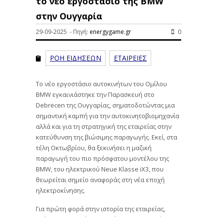
το νέο εργοστάσιο της BMW
στην Ουγγαρία
29-09-2025 - Πηγή:
energygame.gr
0
ΡΟΗ ΕΙΔΗΣΕΩΝ
ΕΤΑΙΡΕΙΕΣ
Το νέο εργοστάσιο αυτοκινήτων του Ομίλου
BMW εγκαινιάστηκε την Παρασκευή στο
Debrecen της Ουγγαρίας, σηματοδοτώντας μια
σημαντική καμπή για την αυτοκινητοβιομηχανία
αλλά και για τη στρατηγική της εταιρείας στην
κατεύθυνση της βιώσιμης παραγωγής. Εκεί, στα
τέλη Οκτωβρίου, θα ξεκινήσει η μαζική
παραγωγή του πιο πρόσφατου μοντέλου της
BMW, του ηλεκτρικού Neue Klasse iX3, που
θεωρείται σημείο αναφοράς στη νέα εποχή
ηλεκτροκίνησης.
Για πρώτη φορά στην ιστορία της εταιρείας,