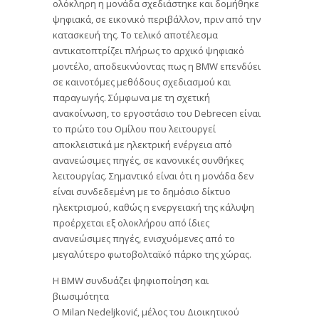
ολόκληρη η μονάδα σχεδιάστηκε και δομήθηκε
ψηφιακά, σε εικονικό περιβάλλον, πριν από την
κατασκευή της. Το τελικό αποτέλεσμα
αντικατοπτρίζει πλήρως το αρχικό ψηφιακό
μοντέλο, αποδεικνύοντας πως η BMW επενδύει
σε καινοτόμες μεθόδους σχεδιασμού και
παραγωγής. Σύμφωνα με τη σχετική
ανακοίνωση, το εργοστάσιο του Debrecen είναι
το πρώτο του Ομίλου που λειτουργεί
αποκλειστικά με ηλεκτρική ενέργεια από
ανανεώσιμες πηγές, σε κανονικές συνθήκες
λειτουργίας. Σημαντικό είναι ότι η μονάδα δεν
είναι συνδεδεμένη με το δημόσιο δίκτυο
ηλεκτρισμού, καθώς η ενεργειακή της κάλυψη
προέρχεται εξ ολοκλήρου από ίδιες
ανανεώσιμες πηγές, ενισχυόμενες από το
μεγαλύτερο φωτοβολταϊκό πάρκο της χώρας.
Η BMW συνδυάζει ψηφιοποίηση και
βιωσιμότητα
Ο Milan Nedeljković, μέλος του Διοικητικού