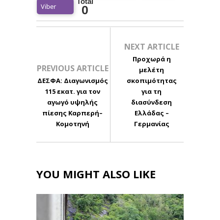
Total
Viber
0
NEXT ARTICLE
Προχωρά η
PREVIOUS ARTICLE
μελέτη
ΔΕΣΦΑ: Διαγωνισμός
σκοπιμότητας
115 εκατ. για τον
για τη
αγωγό υψηλής
διασύνδεση
πίεσης Καρπερή–
Ελλάδας –
Κομοτηνή
Γερμανίας
YOU MIGHT ALSO LIKE