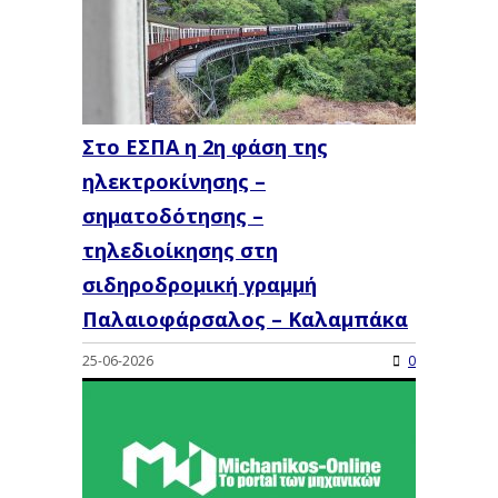
Στο ΕΣΠΑ η 2η φάση της
ηλεκτροκίνησης –
σηματοδότησης –
τηλεδιοίκησης στη
σιδηροδρομική γραμμή
Παλαιοφάρσαλος – Καλαμπάκα
25-06-2026
0