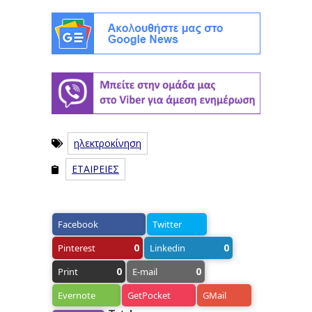
ηλεκτροκίνηση
ΕΤΑΙΡΕΙΕΣ
Facebook
Twitter
0
0
Pinterest
Linkedin
0
0
Print
E-mail
Evernote
GetPocket
GMail