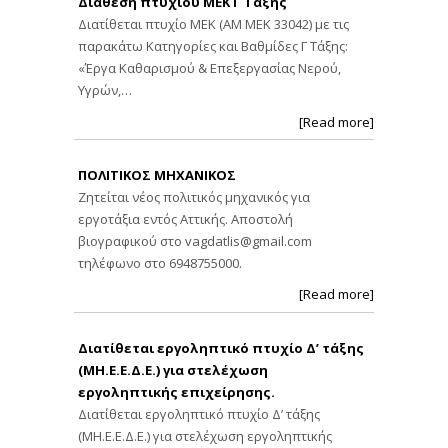
Διάθεση πτυχίου ΜΕΚ Γ Τάξης
Διατίθεται πτυχίο ΜΕΚ (ΑΜ ΜΕΚ 33042) με τις
παρακάτω Κατηγορίες και Βαθμίδες Γ Τάξης:
«Έργα Καθαρισμού & Επεξεργασίας Νερού,
Υγρών,…
[Read more]
ΠΟΛΙΤΙΚΟΣ ΜΗΧΑΝΙΚΟΣ
Ζητείται νέος πολιτικός μηχανικός για
εργοτάξια εντός Αττικής. Αποστολή
βιογραφικού στο
vagdatlis@gmail.com
τηλέφωνο στο 6948755000.
[Read more]
Διατίθεται εργοληπτικό πτυχίο Δ’ τάξης
(ΜΗ.Ε.Ε.Δ.Ε.) για στελέχωση
εργοληπτικής επιχείρησης.
Διατίθεται εργοληπτικό πτυχίο Δ’ τάξης
(ΜΗ.Ε.Ε.Δ.Ε.) για στελέχωση εργοληπτικής