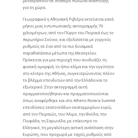
μετατραπούν σε σταθερό πυλώνα ανάπτυξης
για τη χώρα.
Γεωγραφικά η Αθηναϊκή Ριβιέρα εκτείνεται κατά
μήκος μιας εντυπωσιακής ακτογραμμής 70
χιλιομέτρων, από τον Πύργο του Πειραιά έως το
Ακρωτήριο Σούνιο, και εξελίσσεται με γοργούς
ρυθμούς σε ένα από τα πιο δυναμικά
παραθαλάσσια μέτωπα της Μεσογείου.
Πρόκειται για μια περιοχή που συνδυάζει τη
φυσική ομορφιά, το ήπιο κλίμα και την εγγύτητα
στο κέντρο της Αθήνας, συγκεντρώνοντας πλέον
το βλέμμα επενδυτών από την Ελλάδα και το
εξωτερικό. Στην ακτογραμμή αυτή
πραγματοποιήθηκαν και πραγματοποιούνται
όπως αναφέρθηκε και στο Athens Riviera Summit
επενδύσεις εκατοντάδων εκατομμυρίων ευρώ,
από τον Πειραιώς, τον ‘Αλιμο, την Βούλα, την
Γλυφάδα, τη Σαρωνίδα, με επίκεντρο το
Ελληνικό, τη μεγαλύτερη αστική ανάπλαση στην
Ευρώπη, που προχωρά με ταχείς ρυθμούς από