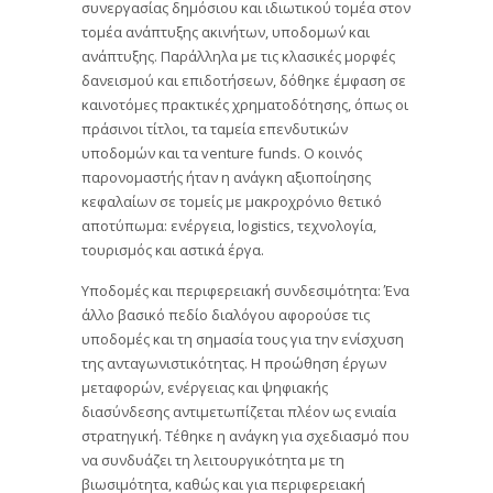
συνεργασίας δημόσιου και ιδιωτικού τομέα στον
τομέα ανάπτυξης ακινήτων, υποδομω΄ν και
ανάπτυξης. Παράλληλα με τις κλασικές μορφές
δανεισμού και επιδοτήσεων, δόθηκε έμφαση σε
καινοτόμες πρακτικές χρηματοδότησης, όπως οι
πράσινοι τίτλοι, τα ταμεία επενδυτικών
υποδομών και τα venture funds. Ο κοινός
παρονομαστής ήταν η ανάγκη αξιοποίησης
κεφαλαίων σε τομείς με μακροχρόνιο θετικό
αποτύπωμα: ενέργεια, logistics, τεχνολογία,
τουρισμός και αστικά έργα.
Υποδομές και περιφερειακή συνδεσιμότητα: Ένα
άλλο βασικό πεδίο διαλόγου αφορούσε τις
υποδομές και τη σημασία τους για την ενίσχυση
της ανταγωνιστικότητας. Η προώθηση έργων
μεταφορών, ενέργειας και ψηφιακής
διασύνδεσης αντιμετωπίζεται πλέον ως ενιαία
στρατηγική. Τέθηκε η ανάγκη για σχεδιασμό που
να συνδυάζει τη λειτουργικότητα με τη
βιωσιμότητα, καθώς και για περιφερειακή