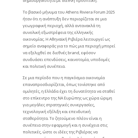
δημιουργικότητα με διεθνή προοπτική.
Το βασικό μήνυμα του Athens Riviera Forum 2025
ήταν ότι η ανάπτυξη δεν περιορίζεται σε μια
γεωγραφική περιοχή, αλλά αντανακλά τη
συνολική εξωστρέφεια της ελληνικής
οικονομίας. Η Αθηναϊκή Ριβιέρα λειτουργεί ως
σημείο αναφοράς για το πώς μια περιοχή μπορεί
να εξελιχθεί σε διεθνές brand, εφόσον
συνδυάσει επενδύσεις, καινοτομία, υποδομές
και πολιτική συνέπεια.
Σε μια περίοδο που η παγκόσμια οικονομία
επαναπροσδιορίζεται, όπως τονίστηκε από
ομιλητές, η Ελλάδα έχει τη δυνατότητα να σταθεί
στο επίκεντρο της ΝΑ Ευρώπης ως χώρα ώριμη
για μεγάλες στρατηγικές συνεργασίες,
τεχνολογική εξέλιξη και επενδυτική
σταθερότητα. Το ζητούμενο πλέον είναι η
συνέπεια στην εφαρμογή και η συνέχεια στις
πολιτικές, ώστε οι ιδέες της Ριβιέρας να