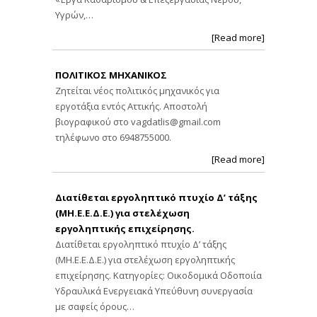
Υγρών,…
[Read more]
ΠΟΛΙΤΙΚΟΣ ΜΗΧΑΝΙΚΟΣ
Ζητείται νέος πολιτικός μηχανικός για
εργοτάξια εντός Αττικής. Αποστολή
βιογραφικού στο
vagdatlis@gmail.com
τηλέφωνο στο 6948755000.
[Read more]
Διατίθεται εργοληπτικό πτυχίο Δ’ τάξης
(ΜΗ.Ε.Ε.Δ.Ε.) για στελέχωση
εργοληπτικής επιχείρησης.
Διατίθεται εργοληπτικό πτυχίο Δ’ τάξης
(ΜΗ.Ε.Ε.Δ.Ε.) για στελέχωση εργοληπτικής
επιχείρησης. Κατηγορίες: Οικοδομικά Οδοποιία
Υδραυλικά Ενεργειακά Υπεύθυνη συνεργασία
με σαφείς όρους…