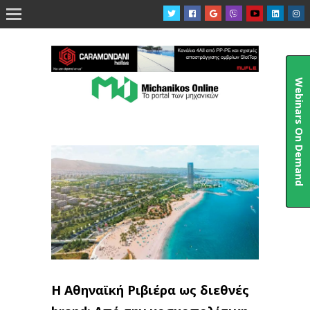

Webinars On Demand
Η Αθηναϊκή Ριβιέρα ως διεθνές