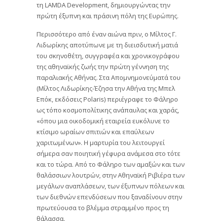
τη LAMDA Development, δημιουργώντας την
πρώτη έξυπνη και πράσινη πόλη της Ευρώπης.
Περισσότερο από έναν αιώνα πριν, ο Μίλτος Γ.
Λιδωρίκης αποτύπωνε με τη διεισδυτική ματιά
του σκηνοθέτη, συγγραφέα και χρονικογράφου
της αθηναϊκής ζωής την πρώτη γέννηση της
παραλιακής Αθήνας. Στα Απομνημονεύματά του
(Μίλτος Λιδωρίκης-Έζησα την Αθήνα της Μπελ
Επόκ, εκδόσεις Polaris) περιέγραφε το Φάληρο
ως τόπο κοσμοπολίτικης ανάπαυλας και χαράς,
«όπου μια οικοδομική εταιρεία ευκόλυνε το
κτίσιμο ωραίων σπιτιών και επαύλεων
χαριτωμένων». Η μαρτυρία του λειτουργεί
σήμερα σαν ποιητική γέφυρα ανάμεσα στο τότε
και το τώρα. Από το Φάληρο των αμαξών και των
θαλάσσιων λουτρών, στην Αθηναϊκή Ριβιέρα των
μεγάλων αναπλάσεων, των έξυπνων πόλεων και
των διεθνών επενδύσεων που ξαναδίνουν στην
πρωτεύουσα το βλέμμα στραμμένο προς τη
θάλασσα.