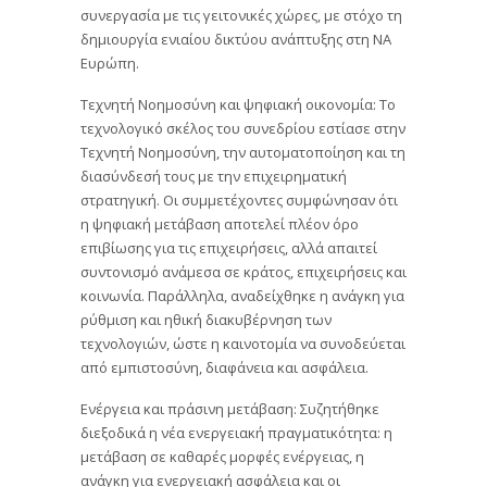
συνεργασία με τις γειτονικές χώρες, με στόχο τη
δημιουργία ενιαίου δικτύου ανάπτυξης στη ΝΑ
Ευρώπη.
Τεχνητή Νοημοσύνη και ψηφιακή οικονομία: Το
τεχνολογικό σκέλος του συνεδρίου εστίασε στην
Τεχνητή Νοημοσύνη, την αυτοματοποίηση και τη
διασύνδεσή τους με την επιχειρηματική
στρατηγική. Οι συμμετέχοντες συμφώνησαν ότι
η ψηφιακή μετάβαση αποτελεί πλέον όρο
επιβίωσης για τις επιχειρήσεις, αλλά απαιτεί
συντονισμό ανάμεσα σε κράτος, επιχειρήσεις και
κοινωνία. Παράλληλα, αναδείχθηκε η ανάγκη για
ρύθμιση και ηθική διακυβέρνηση των
τεχνολογιών, ώστε η καινοτομία να συνοδεύεται
από εμπιστοσύνη, διαφάνεια και ασφάλεια.
Ενέργεια και πράσινη μετάβαση: Συζητήθηκε
διεξοδικά η νέα ενεργειακή πραγματικότητα: η
μετάβαση σε καθαρές μορφές ενέργειας, η
ανάγκη για ενεργειακή ασφάλεια και οι