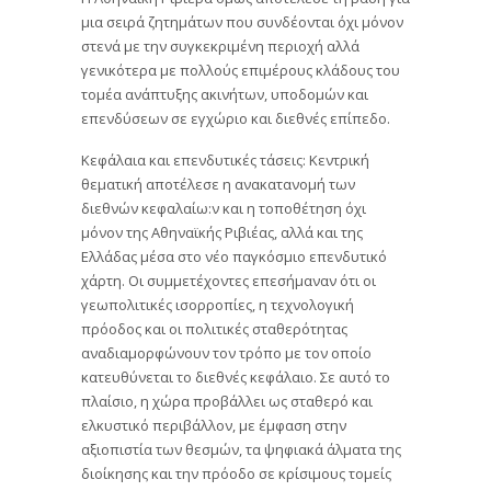
μια σειρά ζητημάτων που συνδέονται όχι μόνον
στενά με την συγκεκριμένη περιοχή αλλά
γενικότερα με πολλούς επιμέρους κλάδους του
τομέα ανάπτυξης ακινήτων, υποδομών και
επενδύσεων σε εγχώριο και διεθνές επίπεδο.
Κεφάλαια και επενδυτικές τάσεις: Κεντρική
θεματική αποτέλεσε η ανακατανομή των
διεθνών κεφαλαίω:ν και η τοποθέτηση όχι
μόνον της Αθηναϊκής Ριβιέας, αλλά και της
Ελλάδας μέσα στο νέο παγκόσμιο επενδυτικό
χάρτη. Οι συμμετέχοντες επεσήμαναν ότι οι
γεωπολιτικές ισορροπίες, η τεχνολογική
πρόοδος και οι πολιτικές σταθερότητας
αναδιαμορφώνουν τον τρόπο με τον οποίο
κατευθύνεται το διεθνές κεφάλαιο. Σε αυτό το
πλαίσιο, η χώρα προβάλλει ως σταθερό και
ελκυστικό περιβάλλον, με έμφαση στην
αξιοπιστία των θεσμών, τα ψηφιακά άλματα της
διοίκησης και την πρόοδο σε κρίσιμους τομείς