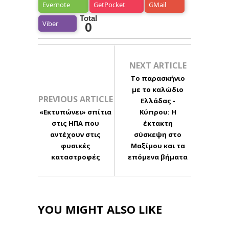
Evernote
GetPocket
GMail
Total
Viber
0
NEXT ARTICLE
Το παρασκήνιο
με το καλώδιο
PREVIOUS ARTICLE
Ελλάδας -
«Εκτυπώνει» σπίτια
Κύπρου: H
στις ΗΠΑ που
έκτακτη
αντέχουν στις
σύσκεψη στο
φυσικές
Μαξίμου και τα
καταστροφές
επόμενα βήματα
YOU MIGHT ALSO LIKE