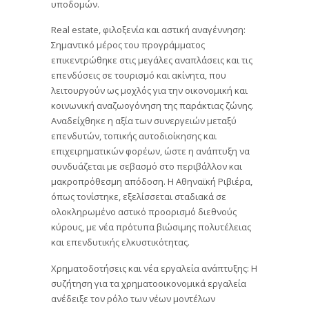
υποδομών.
Real estate, φιλοξενία και αστική αναγέννηση:
Σημαντικό μέρος του προγράμματος
επικεντρώθηκε στις μεγάλες αναπλάσεις και τις
επενδύσεις σε τουρισμό και ακίνητα, που
λειτουργούν ως μοχλός για την οικονομική και
κοινωνική αναζωογόνηση της παράκτιας ζώνης.
Αναδείχθηκε η αξία των συνεργειών μεταξύ
επενδυτών, τοπικής αυτοδιοίκησης και
επιχειρηματικών φορέων, ώστε η ανάπτυξη να
συνδυάζεται με σεβασμό στο περιβάλλον και
μακροπρόθεσμη απόδοση. Η Αθηναϊκή Ριβιέρα,
όπως τονίστηκε, εξελίσσεται σταδιακά σε
ολοκληρωμένο αστικό προορισμό διεθνούς
κύρους, με νέα πρότυπα βιώσιμης πολυτέλειας
και επενδυτικής ελκυστικότητας.
Χρηματοδοτήσεις και νέα εργαλεία ανάπτυξης: Η
συζήτηση για τα χρηματοοικονομικά εργαλεία
ανέδειξε τον ρόλο των νέων μοντέλων