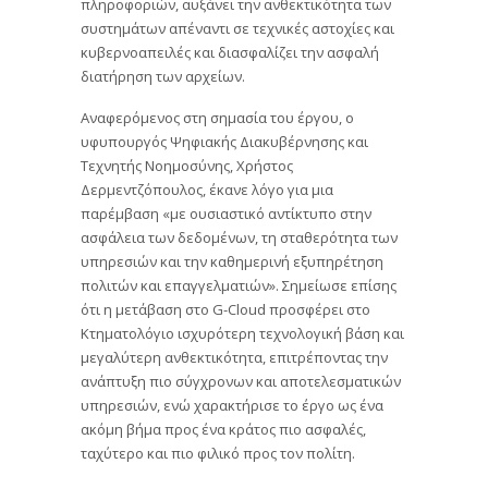
πληροφοριών, αυξάνει την ανθεκτικότητα των
συστημάτων απέναντι σε τεχνικές αστοχίες και
κυβερνοαπειλές και διασφαλίζει την ασφαλή
διατήρηση των αρχείων.
Αναφερόμενος στη σημασία του έργου, ο
υφυπουργός Ψηφιακής Διακυβέρνησης και
Τεχνητής Νοημοσύνης, Χρήστος
Δερμεντζόπουλος, έκανε λόγο για μια
παρέμβαση «με ουσιαστικό αντίκτυπο στην
ασφάλεια των δεδομένων, τη σταθερότητα των
υπηρεσιών και την καθημερινή εξυπηρέτηση
πολιτών και επαγγελματιών». Σημείωσε επίσης
ότι η μετάβαση στο G-Cloud προσφέρει στο
Κτηματολόγιο ισχυρότερη τεχνολογική βάση και
μεγαλύτερη ανθεκτικότητα, επιτρέποντας την
ανάπτυξη πιο σύγχρονων και αποτελεσματικών
υπηρεσιών, ενώ χαρακτήρισε το έργο ως ένα
ακόμη βήμα προς ένα κράτος πιο ασφαλές,
ταχύτερο και πιο φιλικό προς τον πολίτη.