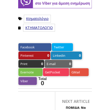
Κτηματολόγιο
ΚΤΗΜΑΤΟΛΟΓΙΟ
Facebook
Twitter
0
0
Pinterest
Linkedin
0
0
Print
E-mail
Evernote
GetPocket
GMail
Total
Viber
0
NEXT ARTICLE
ΠΟΜΙΔΑ: Να