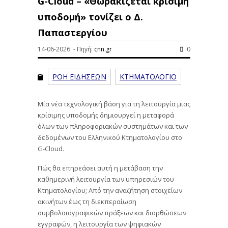
G-Cloud – «Θωρακίζεται κρίσιμη
υποδομή» τονίζει ο Δ.
Παπαστεργίου
14-06-2026 - Πηγή:
cnn.gr
0
ΡΟΗ ΕΙΔΗΣΕΩΝ
ΚΤΗΜΑΤΟΛΟΓΙΟ
Μία νέα τεχνολογική βάση για τη λειτουργία μιας
κρίσιμης υποδομής δημιουργεί η μεταφορά
όλων των πληροφοριακών συστημάτων και των
δεδομένων του Ελληνικού Κτηματολογίου στο
G-Cloud.
Πώς θα επηρεάσει αυτή η μετάβαση την
καθημερινή λειτουργία των υπηρεσιών του
Κτηματολογίου; Από την αναζήτηση στοιχείων
ακινήτων έως τη διεκπεραίωση
συμβολαιογραφικών πράξεων και διορθώσεων
εγγραφών, η λειτουργία των ψηφιακών