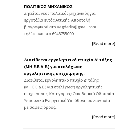
ΠΟΛΙΤΙΚΟΣ ΜΗΧΑΝΙΚΟΣ
Ζητείται νέος πολιτικός μηχανικός για
εργοτάξια εντός Αττικής. Αποστολή
βιογραφικού στο
vagdatlis@gmail.com
τηλέφωνο στο 6948755000.
[Read more]
Διατίθεται εργοληπτικό πτυχίο Δ’ τάξης
(ΜΗ.Ε.Ε.Δ.Ε.) για στελέχωση
εργοληπτικής επιχείρησης.
Διατίθεται εργοληπτικό πτυχίο Δ’ τάξης
(ΜΗ.Ε.Ε.Δ.Ε.) για στελέχωση εργοληπτικής
επιχείρησης. Κατηγορίες: Οικοδομικά Οδοποιία
Υδραυλικά Ενεργειακά Υπεύθυνη συνεργασία
με σαφείς όρους…
[Read more]