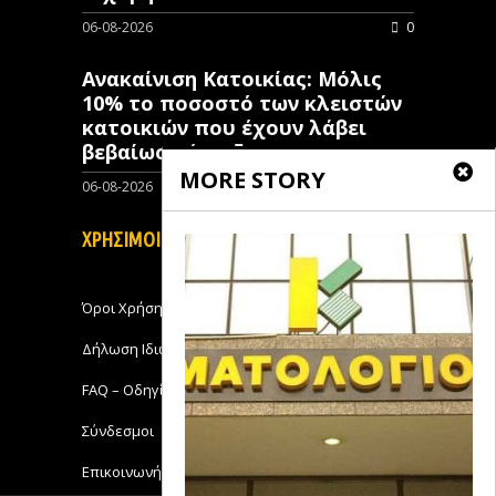
06-08-2026
0
Ανακαίνιση Κατοικίας: Μόλις
10% το ποσοστό των κλειστών
κατοικιών που έχουν λάβει
βεβαίωση ένταξης
MORE STORY
06-08-2026
0
ΧΡΗΣΙΜΟΙ ΣΥΝΔΕΣΜΟΙ
Όροι Χρήσης
Δήλωση Ιδιωτικότητας
FAQ – Οδηγίες Χρήσης
Σύνδεσμοι
Επικοινωνήστε με το Michanikos-Online