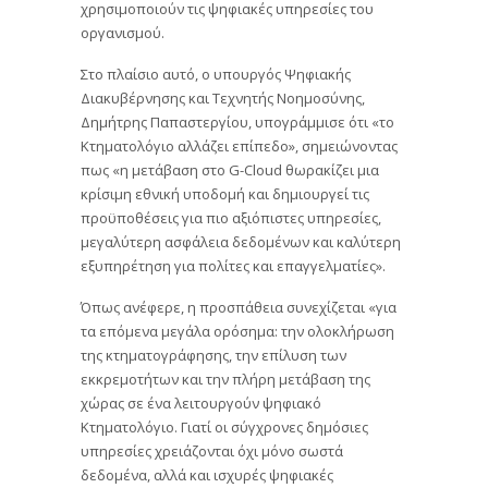
χρησιμοποιούν τις ψηφιακές υπηρεσίες του
οργανισμού.
Στο πλαίσιο αυτό, ο υπουργός Ψηφιακής
Διακυβέρνησης και Τεχνητής Νοημοσύνης,
Δημήτρης Παπαστεργίου, υπογράμμισε ότι «το
Κτηματολόγιο αλλάζει επίπεδο», σημειώνοντας
πως «η μετάβαση στο G-Cloud θωρακίζει μια
κρίσιμη εθνική υποδομή και δημιουργεί τις
προϋποθέσεις για πιο αξιόπιστες υπηρεσίες,
μεγαλύτερη ασφάλεια δεδομένων και καλύτερη
εξυπηρέτηση για πολίτες και επαγγελματίες».
Όπως ανέφερε, η προσπάθεια συνεχίζεται «για
τα επόμενα μεγάλα ορόσημα: την ολοκλήρωση
της κτηματογράφησης, την επίλυση των
εκκρεμοτήτων και την πλήρη μετάβαση της
χώρας σε ένα λειτουργούν ψηφιακό
Κτηματολόγιο. Γιατί οι σύγχρονες δημόσιες
υπηρεσίες χρειάζονται όχι μόνο σωστά
δεδομένα, αλλά και ισχυρές ψηφιακές