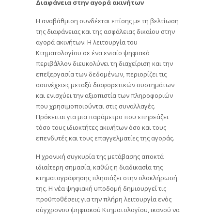
Διαφάνεια στην αγορά ακινήτων
Η αναβάθμιση συνδέεται επίσης με τη βελτίωση
της διαφάνειας και της ασφάλειας δικαίου στην
αγορά ακινήτων. Η λειτουργία του
Κτηματολογίου σε ένα ενιαίο ψηφιακό
περιβάλλον διευκολύνει τη διαχείριση και την
επεξεργασία των δεδομένων, περιορίζει τις
ασυνέχειες μεταξύ διαφορετικών συστημάτων
και ενισχύει την αξιοπιστία των πληροφοριών
που χρησιμοποιούνται στις συναλλαγές.
Πρόκειται για μια παράμετρο που επηρεάζει
τόσο τους ιδιοκτήτες ακινήτων όσο και τους
επενδυτές και τους επαγγελματίες της αγοράς.
Η χρονική συγκυρία της μετάβασης αποκτά
ιδιαίτερη σημασία, καθώς η διαδικασία της
κτηματογράφησης πλησιάζει στην ολοκλήρωσή
της. Η νέα ψηφιακή υποδομή δημιουργεί τις
προϋποθέσεις για την πλήρη λειτουργία ενός
σύγχρονου ψηφιακού Κτηματολογίου, ικανού να