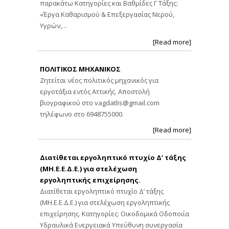
παρακάτω Κατηγορίες και Βαθμίδες Γ Τάξης:
«Έργα Καθαρισμού & Επεξεργασίας Νερού,
Υγρών,…
[Read more]
ΠΟΛΙΤΙΚΟΣ ΜΗΧΑΝΙΚΟΣ
Ζητείται νέος πολιτικός μηχανικός για
εργοτάξια εντός Αττικής. Αποστολή
βιογραφικού στο
vagdatlis@gmail.com
τηλέφωνο στο 6948755000.
[Read more]
Διατίθεται εργοληπτικό πτυχίο Δ’ τάξης
(ΜΗ.Ε.Ε.Δ.Ε.) για στελέχωση
εργοληπτικής επιχείρησης.
Διατίθεται εργοληπτικό πτυχίο Δ’ τάξης
(ΜΗ.Ε.Ε.Δ.Ε.) για στελέχωση εργοληπτικής
επιχείρησης. Κατηγορίες: Οικοδομικά Οδοποιία
Υδραυλικά Ενεργειακά Υπεύθυνη συνεργασία