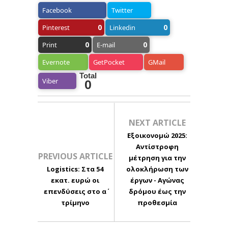
Facebook
Twitter
0
0
Pinterest
Linkedin
0
0
Print
E-mail
Evernote
GetPocket
GMail
Total
Viber
0
NEXT ARTICLE
Εξοικονομώ 2025:
Αντίστροφη
PREVIOUS ARTICLE
μέτρηση για την
Logistics: Στα 54
ολοκλήρωση των
εκατ. ευρώ οι
έργων - Αγώνας
επενδύσεις στο α΄
δρόμου έως την
τρίμηνο
προθεσμία