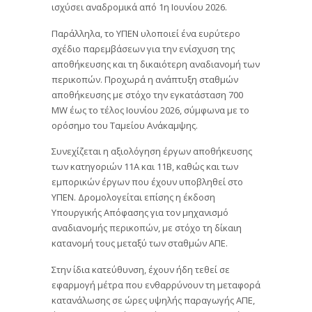
ισχύσει αναδρομικά από 1η Ιουνίου 2026.
Παράλληλα, το ΥΠΕΝ υλοποιεί ένα ευρύτερο
σχέδιο παρεμβάσεων για την ενίσχυση της
αποθήκευσης και τη δικαιότερη αναδιανομή των
περικοπών. Προχωρά η ανάπτυξη σταθμών
αποθήκευσης με στόχο την εγκατάσταση 700
MW έως το τέλος Ιουνίου 2026, σύμφωνα με το
ορόσημο του Ταμείου Ανάκαμψης.
Συνεχίζεται η αξιολόγηση έργων αποθήκευσης
των κατηγοριών 11Α και 11Β, καθώς και των
εμπορικών έργων που έχουν υποβληθεί στο
ΥΠΕΝ. Δρομολογείται επίσης η έκδοση
Υπουργικής Απόφασης για τον μηχανισμό
αναδιανομής περικοπών, με στόχο τη δίκαιη
κατανομή τους μεταξύ των σταθμών ΑΠΕ.
Στην ίδια κατεύθυνση, έχουν ήδη τεθεί σε
εφαρμογή μέτρα που ενθαρρύνουν τη μεταφορά
κατανάλωσης σε ώρες υψηλής παραγωγής ΑΠΕ,