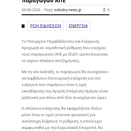
παραγωγών ΑΠΕ
09-06-2026 - Πηγή:
industry-news.gr
0
ΡΟΗ ΕΙΔΗΣΕΩΝ
ΕΝΕΡΓΕΙΑ
Το Υπουργείο Περιβάλλοντος και Ενέργειας
προχωρά σε νομοθετική ρύθμιση που ενισχύει
τους παραγωγούς ΑΠΕ με ΣΕΔΠ, τροποποιώντας
το ισχύον πλαίσιο αποζημίωσης.
Με τη νέα διάταξη, οι παραγωγοί θα συνεχίσουν
να λαμβάνουν λειτουργική ενίσχυση για την
ενέργεια που παράγουν όταν η τιμή
εκκαθάρισης της Αγοράς Επόμενης Ημέρας είναι
μηδενική για πάνω από δύο συνεχόμενες ώρες.
Η απώλεια ενίσχυσης θα εφαρμόζεται πλέον
μόνο όταν οι τιμές γίνονται αρνητικές για
αντίστοιχη διάρκεια. Η ρύθμιση, η οποία έχει
συμφωνηθεί με την Ευρωπαϊκή Επιτροπή, θα