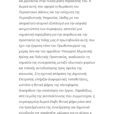
και βρίσκεται στην τελική φάση παράδοσής του. Η
δωρεά αυτή, που αφορά τη θωράκιση του
Περιαστικού Δάσους και την ενίσχυση της
Πυροσβεστικής Υπηρεσίας Ξάνθης με τον
απαραίτητο ατομικό εξοπλισμό για την ασφαλή
αντιμετώπιση των πυρκαγιών, αποτελεί μια
σημαντική παρέμβαση για την ασφάλεια και την
προστασία της πόλης μας.Η πρωτοβουλία αυτή, που
έχει την έγκριση τόσο του Πρωθυπουργού της
χώρας όσο και του αρμόδιου Υπουργού Κλιματικής
Κρίσης και Πολιτικής Προστασίας, αναδεικνύει τη
σημασία της συνεργασίας μεταξύ ιδιωτικών φορέων
και τοπικής αυτοδιοίκησης προς όφελος της
κοινωνίας. Στη σχετική απόφαση της Δημοτικής
Επιτροπής υπήρξαν διαφορετικές τοποθετήσεις,
ωστόσο η θετική ψήφος της πλειοψηφίας
διασφάλισε την υλοποίηση του έργου. Παραδόξως,
από τα μέλη της αντιπολίτευσης που συμμετείχαν, η
συγκεκριμένη δωρεά έλαβε θετική ψήφο μόνο από
τον προεδρέυοντα της συνεδρίασης και δημοτικό
σύμβουλο της παράταξης «Δύναμη για το Αύριο» κ.