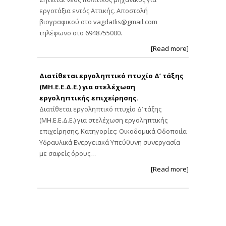
εργοτάξια εντός Αττικής. Αποστολή
βιογραφικού στο
vagdatlis@gmail.com
τηλέφωνο στο 6948755000.
[Read more]
Διατίθεται εργοληπτικό πτυχίο Δ’ τάξης
(ΜΗ.Ε.Ε.Δ.Ε.) για στελέχωση
εργοληπτικής επιχείρησης.
Διατίθεται εργοληπτικό πτυχίο Δ’ τάξης
(ΜΗ.Ε.Ε.Δ.Ε.) για στελέχωση εργοληπτικής
επιχείρησης. Κατηγορίες: Οικοδομικά Οδοποιία
Υδραυλικά Ενεργειακά Υπεύθυνη συνεργασία
με σαφείς όρους…
[Read more]