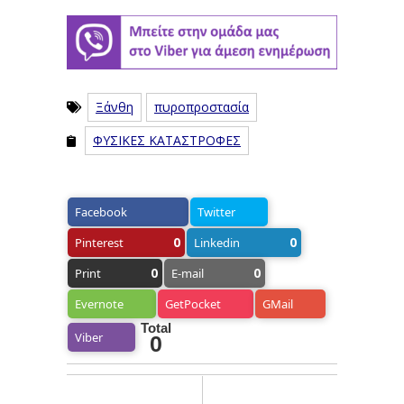
Ξάνθη
πυροπροστασία
ΦΥΣΙΚΕΣ ΚΑΤΑΣΤΡΟΦΕΣ
Facebook
Twitter
0
0
Pinterest
Linkedin
0
0
Print
E-mail
Evernote
GetPocket
GMail
Total
Viber
0