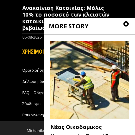
Ανακαίνιση Κατοικίας: Μόλις
10% το ποσοστό των κλειστών
κατοικιών που έχουν λάβει
MORE STORY
βεβαίωση ένταξης
06-08-2026
0
ΧΡΗΣΙΜΟΙ ΣΥΝΔΕΣΜΟΙ
Όροι Χρήσης
Δήλωση Ιδιωτικότητας
FAQ – Οδηγίες Χρήσης
Σύνδεσμοι
Επικοινωνήστε με το Michanikos-Online
Νέος Οικοδομικός
Michanikos-Online 2018 - All Rights Reserved