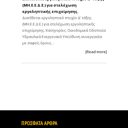
(ΜΗ.Ε.Ε.Δ.Ε.) για στελέχωση
εργοληπτικής επιχείρησης.
Διατίθεται εργοληπτικό πτυχίο Δ’ τάξης
(ΜΗ.Ε.Ε.Δ.Ε.) για στελέχωση εργοληπτικής
επιχείρησης. Κατηγορίες: Οικοδομικά Οδοποιία
Υδραυλικά Ενεργειακά Υπεύθυνη συνεργασία
με σαφείς όρους…
[Read more]
ΠΡΟΣΦΑΤΑ ΑΡΘΡΑ