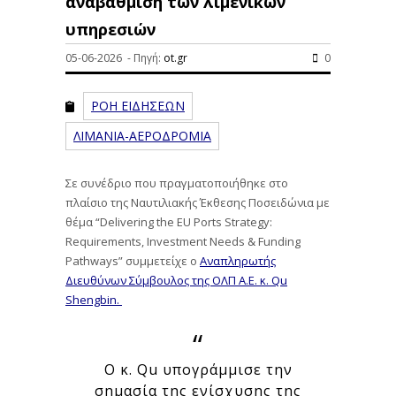
αναβάθμιση των λιμενικών
υπηρεσιών
05-06-2026 - Πηγή:
ot.gr
0
ΡΟΗ ΕΙΔΗΣΕΩΝ
ΛΙΜΑΝΙΑ-ΑΕΡΟΔΡΟΜΙΑ
Σε συνέδριο που πραγματοποιήθηκε στο
πλαίσιο της Ναυτιλιακής Έκθεσης Ποσειδώνια με
θέμα “Delivering the EU Ports Strategy:
Requirements, Investment Needs & Funding
Pathways” συμμετείχε ο
Αναπληρωτής
Διευθύνων Σύμβουλος της ΟΛΠ Α.Ε. κ. Qu
Shengbin.
Ο κ. Qu υπογράμμισε την
σημασία της ενίσχυσης της