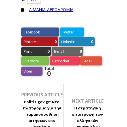
ΛΙΜΑΝΙΑ-ΑΕΡΟΔΡΟΜΙΑ
Facebook
Twitter
0
0
Pinterest
Linkedin
0
0
Print
E-mail
Evernote
GetPocket
GMail
Total
Viber
0
PREVIOUS ARTICLE
NEXT ARTICLE
Politis.gov.gr: Νέα
πλατφόρμα για την
Η στρατηγική
παρακολούθηση
επιστροφή των
αιτήσεων στο
ελληνικών
Δημόσιο
ναυπηγείων