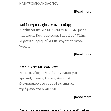
ΗΛΕΚΤΡΟΜΗΧΑΝΟΛΟΓΙΚΑ.
[Read more]
Διάθεση πτυχίου ΜΕΚ Γ Τάξης
Διατίθεται πτυχίο ΜΕΚ (ΑΜ ΜΕΚ 33042) με τις
παρακάτω Κατηγορίες και Βαθμίδες Γ Τάξης:
«Έργα Καθαρισμού & Επεξεργασίας Νερού,
Υγρών,…
[Read more]
ΠΟΛΙΤΙΚΟΣ ΜΗΧΑΝΙΚΟΣ
Ζητείται νέος πολιτικός μηχανικός για
εργοτάξια εντός Αττικής. Αποστολή
βιογραφικού στο
vagdatlis@gmail.com
τηλέφωνο στο 6948755000.
[Read more]
Διατίθεται εργοληπτικό πτυχίο Δ’ τάξης