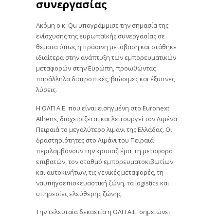
συνεργασίας
Ακόμη ο κ. Qu υπογράμμισε την σημασία της
ενίσχυσης της ευρωπαϊκής συνεργασίας σε
θέματα όπως η πράσινη μετάβαση και στάθηκε
ιδιαίτερα στην ανάπτυξη των εμπορευματικών
μεταφορών στην Ευρώπη, προωθώντας
παράλληλα διατροπικές, βιώσιμες και έξυπνες
λύσεις.
Η ΟΛΠ Α.Ε. που είναι εισηγμένη στο Euronext
Athens, διαχειρίζεται και λειτουργεί τον Λιμένα
Πειραιά το μεγαλύτερο λιμάνι της Ελλάδας. Οι
δραστηριότητες στο Λιμάνι του Πειραιά
περιλαμβάνουν την κρουαζιέρα, τη μεταφορά
επιβατών, τον σταθμό εμπορευματοκιβωτίων
και αυτοκινήτων, τις γενικές μεταφορές, τη
ναυπηγοεπισκευαστική ζώνη, τα logistics και
υπηρεσίες ελεύθερης ζώνης.
Την τελευταία δεκαετία η ΟΛΠ Α.Ε. σημειώνει