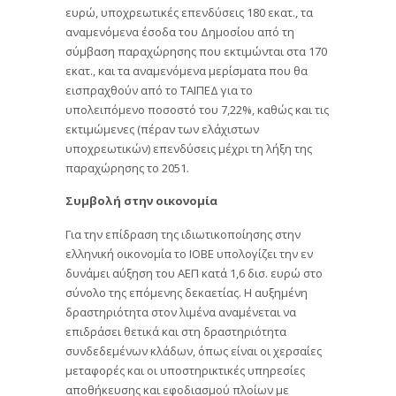
ευρώ, υποχρεωτικές επενδύσεις 180 εκατ., τα
αναμενόμενα έσοδα του Δημοσίου από τη
σύμβαση παραχώρησης που εκτιμώνται στα 170
εκατ., και τα αναμενόμενα μερίσματα που θα
εισπραχθούν από το ΤΑΙΠΕΔ για το
υπολειπόμενο ποσοστό του 7,22%, καθώς και τις
εκτιμώμενες (πέραν των ελάχιστων
υποχρεωτικών) επενδύσεις μέχρι τη λήξη της
παραχώρησης το 2051.
Συμβολή στην οικονομία
Για την επίδραση της ιδιωτικοποίησης στην
ελληνική οικονομία το ΙΟΒΕ υπολογίζει την εν
δυνάμει αύξηση του ΑΕΠ κατά 1,6 δισ. ευρώ στο
σύνολο της επόμενης δεκαετίας. Η αυξημένη
δραστηριότητα στον λιμένα αναμένεται να
επιδράσει θετικά και στη δραστηριότητα
συνδεδεμένων κλάδων, όπως είναι οι χερσαίες
μεταφορές και οι υποστηρικτικές υπηρεσίες
αποθήκευσης και εφοδιασμού πλοίων με