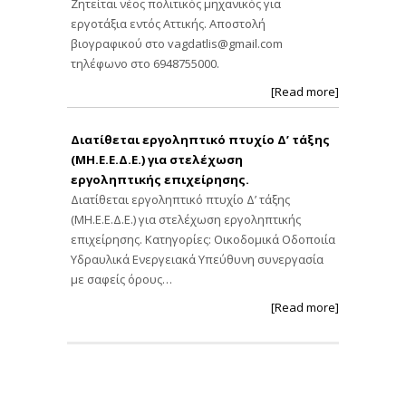
Ζητείται νέος πολιτικός μηχανικός για
εργοτάξια εντός Αττικής. Αποστολή
βιογραφικού στο
vagdatlis@gmail.com
τηλέφωνο στο 6948755000.
[Read more]
Διατίθεται εργοληπτικό πτυχίο Δ’ τάξης
(ΜΗ.Ε.Ε.Δ.Ε.) για στελέχωση
εργοληπτικής επιχείρησης.
Διατίθεται εργοληπτικό πτυχίο Δ’ τάξης
(ΜΗ.Ε.Ε.Δ.Ε.) για στελέχωση εργοληπτικής
επιχείρησης. Κατηγορίες: Οικοδομικά Οδοποιία
Υδραυλικά Ενεργειακά Υπεύθυνη συνεργασία
με σαφείς όρους…
[Read more]