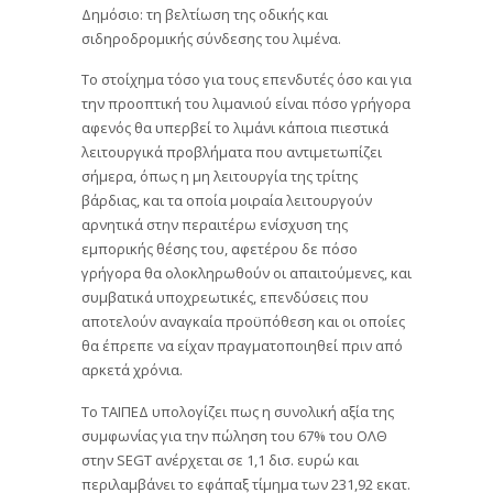
Δημόσιο: τη βελτίωση της οδικής και
σιδηροδρομικής σύνδεσης του λιμένα.
Το στοίχημα τόσο για τους επενδυτές όσο και για
την προοπτική του λιμανιού είναι πόσο γρήγορα
αφενός θα υπερβεί το λιμάνι κάποια πιεστικά
λειτουργικά προβλήματα που αντιμετωπίζει
σήμερα, όπως η μη λειτουργία της τρίτης
βάρδιας, και τα οποία μοιραία λειτουργούν
αρνητικά στην περαιτέρω ενίσχυση της
εμπορικής θέσης του, αφετέρου δε πόσο
γρήγορα θα ολοκληρωθούν οι απαιτούμενες, και
συμβατικά υποχρεωτικές, επενδύσεις που
αποτελούν αναγκαία προϋπόθεση και οι οποίες
θα έπρεπε να είχαν πραγματοποιηθεί πριν από
αρκετά χρόνια.
Το ΤΑΙΠΕΔ υπολογίζει πως η συνολική αξία της
συμφωνίας για την πώληση του 67% του ΟΛΘ
στην SEGT ανέρχεται σε 1,1 δισ. ευρώ και
περιλαμβάνει το εφάπαξ τίμημα των 231,92 εκατ.