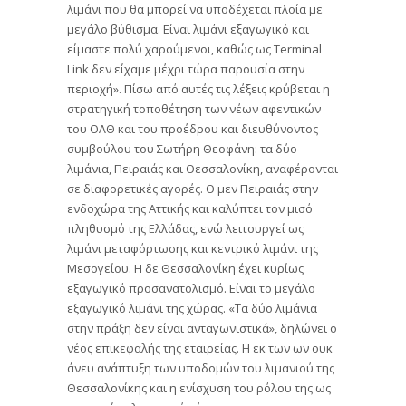
λιμάνι που θα μπορεί να υποδέχεται πλοία με
μεγάλο βύθισμα. Είναι λιμάνι εξαγωγικό και
είμαστε πολύ χαρούμενοι, καθώς ως Terminal
Link δεν είχαμε μέχρι τώρα παρουσία στην
περιοχή». Πίσω από αυτές τις λέξεις κρύβεται η
στρατηγική τοποθέτηση των νέων αφεντικών
του ΟΛΘ και του προέδρου και διευθύνοντος
συμβούλου του Σωτήρη Θεοφάνη: τα δύο
λιμάνια, Πειραιάς και Θεσσαλονίκη, αναφέρονται
σε διαφορετικές αγορές. Ο μεν Πειραιάς στην
ενδοχώρα της Αττικής και καλύπτει τον μισό
πληθυσμό της Ελλάδας, ενώ λειτουργεί ως
λιμάνι μεταφόρτωσης και κεντρικό λιμάνι της
Μεσογείου. Η δε Θεσσαλονίκη έχει κυρίως
εξαγωγικό προσανατολισμό. Είναι το μεγάλο
εξαγωγικό λιμάνι της χώρας. «Τα δύο λιμάνια
στην πράξη δεν είναι ανταγωνιστικά», δηλώνει ο
νέος επικεφαλής της εταιρείας. Η εκ των ων ουκ
άνευ ανάπτυξη των υποδομών του λιμανιού της
Θεσσαλονίκης και η ενίσχυση του ρόλου της ως