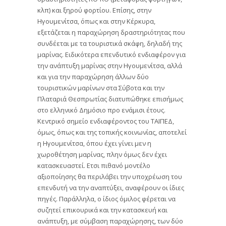
κλπ) και ξηρού φορτίου. Επίσης, στην
Ηγουμενίτσα, όπως και στην Κέρκυρα,
εξετάζεται η παραχώρηση δραστηριότητας που
συνδέεται με τα τουριστικά σκάφη, δηλαδή της
μαρίνας. Ειδικότερα επενδυτικό ενδιαφέρον για
την ανάπτυξη μαρίνας στην Ηγουμενίτσα, αλλά
και για την παραχώρηση άλλων δύο
τουριστικών μαρίνων στα Σύβοτα και την
Πλαταριά Θεσπρωτίας διατυπώθηκε επισήμως
στο ελληνικό Δημόσιο προ ενάμισι έτους.
Κεντρικό σημείο ενδιαφέροντος του ΤΑΙΠΕΔ,
όμως, όπως και της τοπικής κοινωνίας, αποτελεί
η Ηγουμενίτσα, όπου έχει γίνει μεν η
χωροθέτηση μαρίνας, πλην όμως δεν έχει
κατασκευαστεί. Ετσι πιθανό μοντέλο
αξιοποίησης θα περιλάβει την υποχρέωση του
επενδυτή να την αναπτύξει, αναφέρουν οι ίδιες
πηγές. Παράλληλα, ο ίδιος όμιλος φέρεται να
συζητεί επικουρικά και την κατασκευή και
ανάπτυξη, με σύμβαση παραχώρησης, των δύο