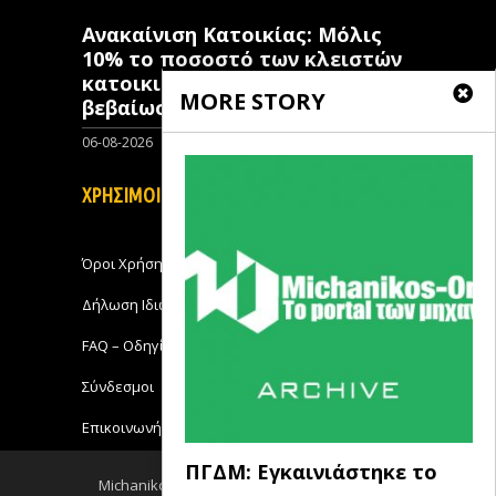
Ανακαίνιση Κατοικίας: Μόλις
10% το ποσοστό των κλειστών
κατοικιών που έχουν λάβει
MORE STORY
βεβαίωση ένταξης
06-08-2026
0
ΧΡΗΣΙΜΟΙ ΣΥΝΔΕΣΜΟΙ
Όροι Χρήσης
Δήλωση Ιδιωτικότητας
FAQ – Οδηγίες Χρήσης
Σύνδεσμοι
Επικοινωνήστε με το Michanikos-Online
ΠΓΔΜ: Εγκαινιάστηκε το
Michanikos-Online 2018 - All Rights Reserved