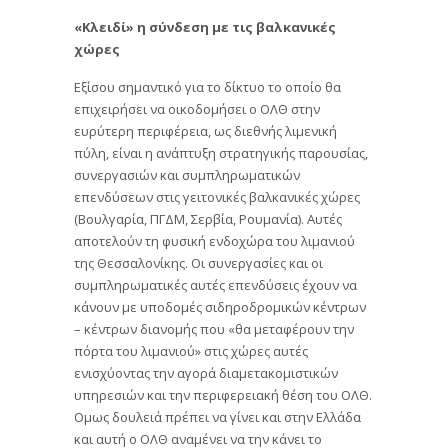
«Κλειδί» η σύνδεση με τις βαλκανικές
χώρες
Εξίσου σημαντικό για το δίκτυο το οποίο θα
επιχειρήσει να οικοδομήσει ο ΟΛΘ στην
ευρύτερη περιφέρεια, ως διεθνής λιμενική
πύλη, είναι η ανάπτυξη στρατηγικής παρουσίας,
συνεργασιών και συμπληρωματικών
επενδύσεων στις γειτονικές βαλκανικές χώρες
(Βουλγαρία, ΠΓΔΜ, Σερβία, Ρουμανία). Αυτές
αποτελούν τη φυσική ενδοχώρα του λιμανιού
της Θεσσαλονίκης. Οι συνεργασίες και οι
συμπληρωματικές αυτές επενδύσεις έχουν να
κάνουν με υποδομές σιδηροδρομικών κέντρων
– κέντρων διανομής που «θα μεταφέρουν την
πόρτα του λιμανιού» στις χώρες αυτές
ενισχύοντας την αγορά διαμετακομιστικών
υπηρεσιών και την περιφερειακή θέση του ΟΛΘ.
Ομως δουλειά πρέπει να γίνει και στην Ελλάδα
και αυτή ο ΟΛΘ αναμένει να την κάνει το