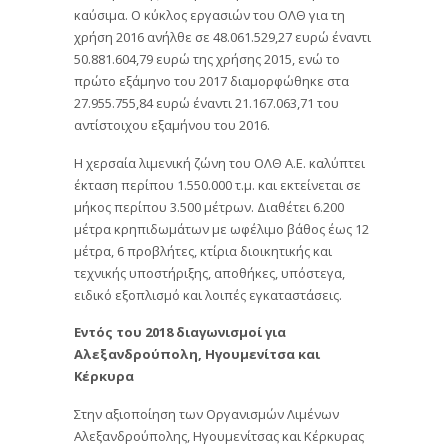
καύσιμα. O κύκλος εργασιών του ΟΛΘ για τη
χρήση 2016 ανήλθε σε 48.061.529,27 ευρώ έναντι
50.881.604,79 ευρώ της χρήσης 2015, ενώ το
πρώτο εξάμηνο του 2017 διαμορφώθηκε στα
27.955.755,84 ευρώ έναντι 21.167.063,71 του
αντίστοιχου εξαμήνου του 2016.
Η χερσαία λιμενική ζώνη του ΟΛΘ Α.Ε. καλύπτει
έκταση περίπου 1.550.000 τ.μ. και εκτείνεται σε
μήκος περίπου 3.500 μέτρων. Διαθέτει 6.200
μέτρα κρηπιδωμάτων με ωφέλιμο βάθος έως 12
μέτρα, 6 προβλήτες, κτίρια διοικητικής και
τεχνικής υποστήριξης, αποθήκες, υπόστεγα,
ειδικό εξοπλισμό και λοιπές εγκαταστάσεις.
Εντός του 2018 διαγωνισμοί για
Αλεξανδρούπολη, Ηγουμενίτσα και
Κέρκυρα
Στην αξιοποίηση των Οργανισμών Λιμένων
Αλεξανδρούπολης, Ηγουμενίτσας και Κέρκυρας