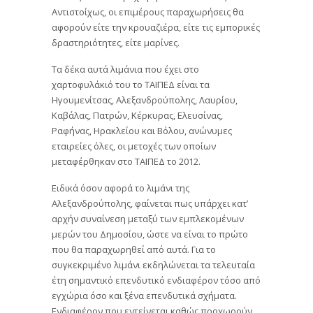
Αντιστοίχως, οι επιμέρους παραχωρήσεις θα
αφορούν είτε την κρουαζιέρα, είτε τις εμπορικές
δραστηριότητες, είτε μαρίνες.
Τα δέκα αυτά λιμάνια που έχει στο
χαρτοφυλάκιό του το ΤΑΙΠΕΔ είναι τα
Ηγουμενίτσας, Αλεξανδρούπολης, Λαυρίου,
Καβάλας, Πατρών, Κέρκυρας, Ελευσίνας,
Ραφήνας, Ηρακλείου και Βόλου, ανώνυμες
εταιρείες όλες, οι μετοχές των οποίων
μεταφέρθηκαν στο ΤΑΙΠΕΔ το 2012.
Ειδικά όσον αφορά το λιμάνι της
Αλεξανδρούπολης, φαίνεται πως υπάρχει κατ’
αρχήν συναίνεση μεταξύ των εμπλεκομένων
μερών του Δημοσίου, ώστε να είναι το πρώτο
που θα παραχωρηθεί από αυτά. Για το
συγκεκριμένο λιμάνι εκδηλώνεται τα τελευταία
έτη σημαντικό επενδυτικό ενδιαφέρον τόσο από
εγχώρια όσο και ξένα επενδυτικά σχήματα.
Ενδιαφέρον που εντείνεται καθώς προχωρούν