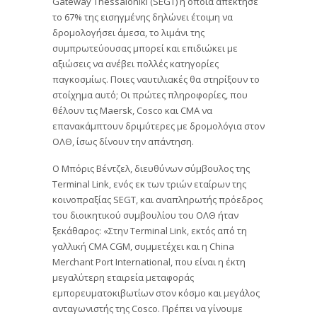
Gateway Thessaloniki (SEGT) η οποία απέκτησε
το 67% της εισηγμένης δηλώνει έτοιμη να
δρομολογήσει άμεσα, το λιμάνι της
συμπρωτεύουσας μπορεί και επιδιώκει με
αξιώσεις να ανέβει πολλές κατηγορίες
παγκοσμίως. Ποιες ναυτιλιακές θα στηρίξουν το
στοίχημα αυτό; Οι πρώτες πληροφορίες, που
θέλουν τις Maersk, Cosco και CMA να
επανακάμπτουν δριμύτερες με δρομολόγια στον
ΟΛΘ, ίσως δίνουν την απάντηση.
Ο Μπόρις Βέντζελ, διευθύνων σύμβουλος της
Terminal Link, ενός εκ των τριών εταίρων της
κοινοπραξίας SEGT, και αναπληρωτής πρόεδρος
του διοικητικού συμβουλίου του ΟΛΘ ήταν
ξεκάθαρος: «Στην Terminal Link, εκτός από τη
γαλλική CMA CGM, συμμετέχει και η China
Merchant Port International, που είναι η έκτη
μεγαλύτερη εταιρεία μεταφοράς
εμπορευματοκιβωτίων στον κόσμο και μεγάλος
ανταγωνιστής της Cosco. Πρέπει να γίνουμε