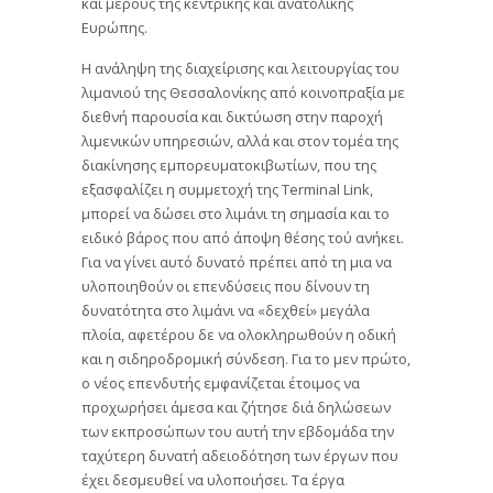
και μέρους της κεντρικής και ανατολικής
Ευρώπης.
Η ανάληψη της διαχείρισης και λειτουργίας του
λιμανιού της Θεσσαλονίκης από κοινοπραξία με
διεθνή παρουσία και δικτύωση στην παροχή
λιμενικών υπηρεσιών, αλλά και στον τομέα της
διακίνησης εμπορευματοκιβωτίων, που της
εξασφαλίζει η συμμετοχή της Terminal Link,
μπορεί να δώσει στο λιμάνι τη σημασία και το
ειδικό βάρος που από άποψη θέσης τού ανήκει.
Για να γίνει αυτό δυνατό πρέπει από τη μια να
υλοποιηθούν οι επενδύσεις που δίνουν τη
δυνατότητα στο λιμάνι να «δεχθεί» μεγάλα
πλοία, αφετέρου δε να ολοκληρωθούν η οδική
και η σιδηροδρομική σύνδεση. Για το μεν πρώτο,
ο νέος επενδυτής εμφανίζεται έτοιμος να
προχωρήσει άμεσα και ζήτησε διά δηλώσεων
των εκπροσώπων του αυτή την εβδομάδα την
ταχύτερη δυνατή αδειοδότηση των έργων που
έχει δεσμευθεί να υλοποιήσει. Τα έργα