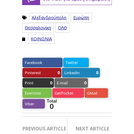
Αλεξανδρούπολη
Ευρώπη
Θεσσαλονίκη
ΟΛΘ
ΚΟΙΝΩΝΙΑ
Facebook
Twitter
0
0
Pinterest
Linkedin
0
0
Print
E-mail
Evernote
GetPocket
GMail
Total
Viber
0
PREVIOUS ARTICLE
NEXT ARTICLE