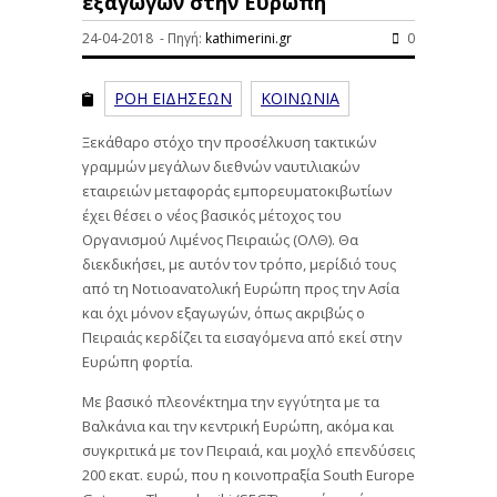
εξαγωγών στην Ευρώπη
24-04-2018 - Πηγή:
kathimerini.gr
0
ΡΟΗ ΕΙΔΗΣΕΩΝ
ΚΟΙΝΩΝΙΑ
Ξεκάθαρο στόχο την προσέλκυση τακτικών
γραμμών μεγάλων διεθνών ναυτιλιακών
εταιρειών μεταφοράς εμπορευματοκιβωτίων
έχει θέσει ο νέος βασικός μέτοχος του
Οργανισμού Λιμένος Πειραιώς (ΟΛΘ). Θα
διεκδικήσει, με αυτόν τον τρόπο, μερίδιό τους
από τη Νοτιοανατολική Ευρώπη προς την Ασία
και όχι μόνον εξαγωγών, όπως ακριβώς ο
Πειραιάς κερδίζει τα εισαγόμενα από εκεί στην
Ευρώπη φορτία.
Με βασικό πλεονέκτημα την εγγύτητα με τα
Βαλκάνια και την κεντρική Ευρώπη, ακόμα και
συγκριτικά με τον Πειραιά, και μοχλό επενδύσεις
200 εκατ. ευρώ, που η κοινοπραξία South Europe