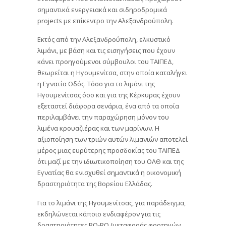
σημαντικά ενεργειακά και σιδηροδρομικά
projects με επίκεντρο την Αλεξανδρούπολη.
Εκτός από την Αλεξανδρούπολη, ελκυστικό
λιμάνι, με βάση και τις εισηγήσεις που έχουν
κάνει προηγούμενοι σύμβουλοι του ΤΑΙΠΕΔ,
θεωρείται η Ηγουμενίτσα, στην οποία καταλήγει
η Εγνατία Οδός. Τόσο για το λιμάνι της
Ηγουμενίτσας όσο και για της Κέρκυρας έχουν
εξεταστεί διάφορα σενάρια, ένα από τα οποία
περιλαμβάνει την παραχώρηση μόνον του
λιμένα κρουαζιέρας και των μαρίνων. Η
αξιοποίηση των τριών αυτών λιμανιών αποτελεί
μέρος μιας ευρύτερης προσδοκίας του ΤΑΙΠΕΔ
ότι μαζί με την ιδιωτικοποίηση του ΟΛΘ και της
Εγνατίας θα ενισχυθεί σημαντικά η οικονομική
δραστηριότητα της Βορείου Ελλάδας.
Για το λιμάνι της Ηγουμενίτσας, για παράδειγμα,
εκδηλώνεται κάποιο ενδιαφέρον για τις
δραστηριότητες RO-RO (μεταφοράς φορτηγών,