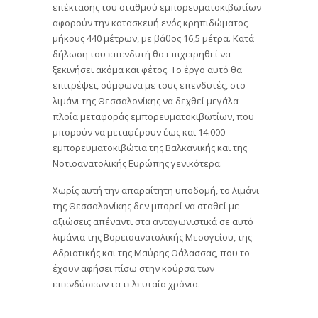
επέκτασης του σταθμού εμπορευματοκιβωτίων
αφορούν την κατασκευή ενός κρηπιδώματος
μήκους 440 μέτρων, με βάθος 16,5 μέτρα. Κατά
δήλωση του επενδυτή θα επιχειρηθεί να
ξεκινήσει ακόμα και φέτος. Το έργο αυτό θα
επιτρέψει, σύμφωνα με τους επενδυτές, στο
λιμάνι της Θεσσαλονίκης να δεχθεί μεγάλα
πλοία μεταφοράς εμπορευματοκιβωτίων, που
μπορούν να μεταφέρουν έως και 14.000
εμπορευματοκιβώτια της Βαλκανικής και της
Νοτιοανατολικής Ευρώπης γενικότερα.
Χωρίς αυτή την απαραίτητη υποδομή, το λιμάνι
της Θεσσαλονίκης δεν μπορεί να σταθεί με
αξιώσεις απέναντι στα ανταγωνιστικά σε αυτό
λιμάνια της Βορειοανατολικής Μεσογείου, της
Αδριατικής και της Μαύρης Θάλασσας, που το
έχουν αφήσει πίσω στην κούρσα των
επενδύσεων τα τελευταία χρόνια.