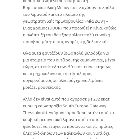
κορυφαίου λιμενικού κέντρου στη
Βορειοανατολική Μεσόγειο ενισχύουν τον ρόλο
του λιμανιού και στο πλαίσιο της
γεωστρατηγικής πρωτοβουλίας «Μία Ζώνη –
Ενας Δρόμος (OBOR), που προωθεί η Κίνα, καθώς
η ανάπτυξή του θα εξασφαλίσει πολύ ευνοϊκή
προσβασιμότητα στις αγορές της Βαλκανικής.
Ολα αυτά φαντάζουν ίσως πολύ φιλόδοξα για
μια εταιρεία που οι τζίροι της κυμαίνονται, μέχρι
τώρα, στα επίπεδα των 50 εκατ. ευρώ ετησίως
και ο μηχανολογικός της εξοπλισμός
συγκρινόμενος με άλλα σύγχρονα λιμάνια
μοιάζει μουσειακός.
Αλλά δεν είναι αυτό που αγόρασε με 232 εκατ.
ευρώ η κοινοπραξία South Europe Gateway
Thessaloniki. Αγόρασε πρόσβαση σε ένα από τα
κομβικά μεσογειακά λιμάνια από το οποίο
φιλοδοξεί να εξάγει τα προϊόντα και τις πρώτες
ύλες ολόκληρων των Βαλκανίων και, γιατί όχι,