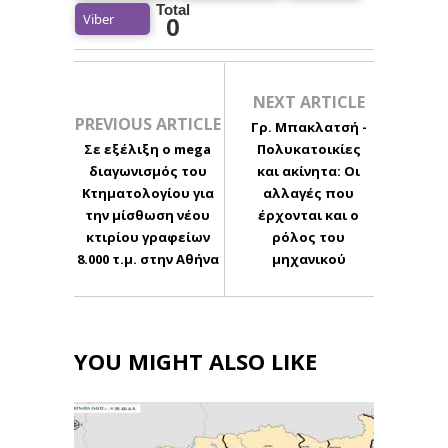
Total
Viber
0
NEXT ARTICLE
PREVIOUS ARTICLE
Γρ. Μπακλατσή -
Σε εξέλιξη ο mega
Πολυκατοικίες
διαγωνισμός του
και ακίνητα: Οι
Κτηματολογίου για
αλλαγές που
την μίσθωση νέου
έρχονται και ο
κτιρίου γραφείων
ρόλος του
8.000 τ.μ. στην Αθήνα
μηχανικού
YOU MIGHT ALSO LIKE