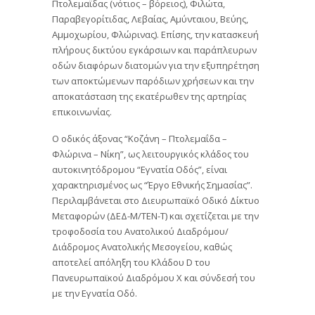
Πτολεμαϊδας (νότιος – βόρειος), Φιλώτα,
Παραβεγορίτιδας, Λεβαίας, Αμύνταιου, Βεύης,
Αμμοχωρίου, Φλώρινας). Επίσης, την κατασκευή
πλήρους δικτύου εγκάρσιων και παράπλευρων
οδών διαφόρων διατομών για την εξυπηρέτηση
των αποκτώμενων παρόδιων χρήσεων και την
αποκατάσταση της εκατέρωθεν της αρτηρίας
επικοινωνίας.
Ο οδικός άξονας “Κοζάνη – Πτολεμαΐδα –
Φλώρινα – Νίκη”, ως λειτουργικός κλάδος του
αυτοκινητόδρομου “Εγνατία Οδός”, είναι
χαρακτηρισμένος ως “Έργο Εθνικής Σημασίας”.
Περιλαμβάνεται στο Διευρωπαϊκό Οδικό Δίκτυο
Μεταφορών (ΔΕΔ-Μ/TEN-T) και σχετίζεται με την
τροφοδοσία του Ανατολικού Διαδρόμου/
Διάδρομος Ανατολικής Μεσογείου, καθώς
αποτελεί απόληξη του Κλάδου D του
Πανευρωπαϊκού Διαδρόμου Χ και σύνδεσή του
με την Εγνατία Οδό.