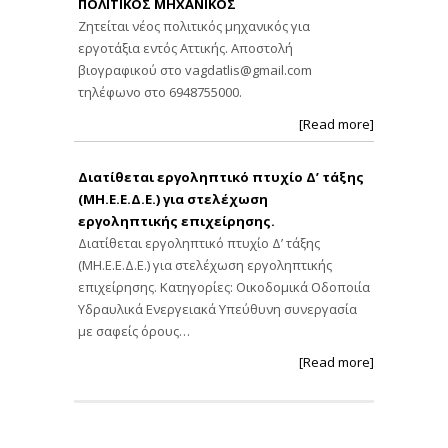
ΠΟΛΙΤΙΚΟΣ ΜΗΧΑΝΙΚΟΣ
Ζητείται νέος πολιτικός μηχανικός για
εργοτάξια εντός Αττικής. Αποστολή
βιογραφικού στο
vagdatlis@gmail.com
τηλέφωνο στο 6948755000.
[Read more]
Διατίθεται εργοληπτικό πτυχίο Δ’ τάξης
(ΜΗ.Ε.Ε.Δ.Ε.) για στελέχωση
εργοληπτικής επιχείρησης.
Διατίθεται εργοληπτικό πτυχίο Δ’ τάξης
(ΜΗ.Ε.Ε.Δ.Ε.) για στελέχωση εργοληπτικής
επιχείρησης. Κατηγορίες: Οικοδομικά Οδοποιία
Υδραυλικά Ενεργειακά Υπεύθυνη συνεργασία
με σαφείς όρους…
[Read more]