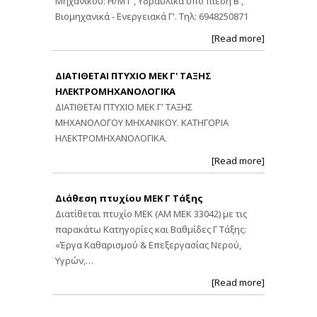
Μηχανικού: Η/Μ Γ', Υδραυλικά υπό πίεση Β',
Βιομηχανικά - Ενεργειακά Γ'. Τηλ: 6948250871
[Read more]
ΔΙΑΤΙΘΕΤΑΙ ΠΤΥΧΙΟ ΜΕΚ Γ' ΤΑΞΗΣ
ΗΛΕΚΤΡΟΜΗΧΑΝΟΛΟΓΙΚΑ
ΔΙΑΤΙΘΕΤΑΙ ΠΤΥΧΙΟ ΜΕΚ Γ' ΤΑΞΗΣ
ΜΗΧΑΝΟΛΟΓΟΥ ΜΗΧΑΝΙΚΟΥ. ΚΑΤΗΓΟΡΙΑ
ΗΛΕΚΤΡΟΜΗΧΑΝΟΛΟΓΙΚΑ.
[Read more]
Διάθεση πτυχίου ΜΕΚ Γ Τάξης
Διατίθεται πτυχίο ΜΕΚ (ΑΜ ΜΕΚ 33042) με τις
παρακάτω Κατηγορίες και Βαθμίδες Γ Τάξης:
«Έργα Καθαρισμού & Επεξεργασίας Νερού,
Υγρών,…
[Read more]