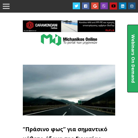

Webinars On Demand
“Πράσινο φως” για σημαντικό