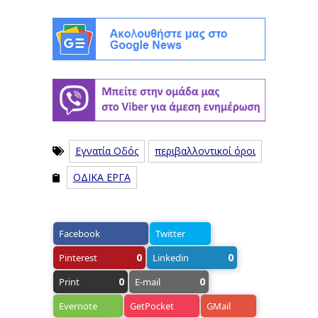
Εγνατία Οδός
περιβαλλοντικοί όροι
ΟΔΙΚΑ ΕΡΓΑ
Facebook
Twitter
0
0
Pinterest
Linkedin
0
0
Print
E-mail
Evernote
GetPocket
GMail