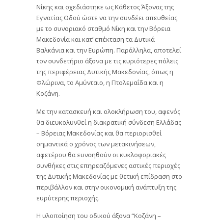
Νίκης και σχεδιάστηκε ως Κάθετος Άξονας της
Εγνατίας Οδού ώστε να την συνδέει απευθείας
με το συνοριακό σταθμό Νίκη και την Βόρεια
Μακεδονία και κατ’ επέκταση τα Δυτικά
Βαλκάνια και την Ευρώπη. Παράλληλα, αποτελεί
τον συνδετήριο άξονα με τις κυριότερες πόλεις
της περιφέρειας Δυτικής Μακεδονίας, όπως η
Φλώρινα, το Αμύνταιο, η Πτολεμαΐδα και η
Κοζάνη.
Με την κατασκευή και ολοκλήρωση του, αφενός
θα διευκολυνθεί η διακρατική σύνδεση Ελλάδας
– Βόρειας Μακεδονίας και θα περιορισθεί
σημαντικά ο χρόνος των μετακινήσεων,
αφετέρου θα ευνοηθούν οι κυκλοφοριακές
συνθήκες στις επηρεαζόμενες αστικές περιοχές
της Δυτικής Μακεδονίας με θετική επίδραση στο
περιβάλλον και στην οικονομική ανάπτυξη της
ευρύτερης περιοχής.
Η υλοποίηση του οδικού άξονα “Κοζάνη –