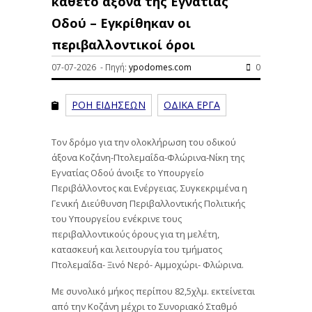
κάθετο άξονα της Εγνατίας
Οδού – Εγκρίθηκαν οι
περιβαλλοντικοί όροι
07-07-2026 - Πηγή:
ypodomes.com
0
ΡΟΗ ΕΙΔΗΣΕΩΝ
ΟΔΙΚΑ ΕΡΓΑ
Τον δρόμο για την ολοκλήρωση του οδικού
άξονα Κοζάνη-Πτολεμαΐδα-Φλώρινα-Νίκη της
Εγνατίας Οδού άνοιξε το Υπουργείο
Περιβάλλοντος και Ενέργειας. Συγκεκριμένα η
Γενική Διεύθυνση Περιβαλλοντικής Πολιτικής
του Υπουργείου ενέκρινε τους
περιβαλλοντικούς όρους για τη μελέτη,
κατασκευή και λειτουργία του τμήματος
Πτολεμαΐδα- Ξινό Νερό- Αμμοχώρι- Φλώρινα.
Με συνολικό μήκος περίπου 82,5χλμ. εκτείνεται
από την Κοζάνη μέχρι το Συνοριακό Σταθμό