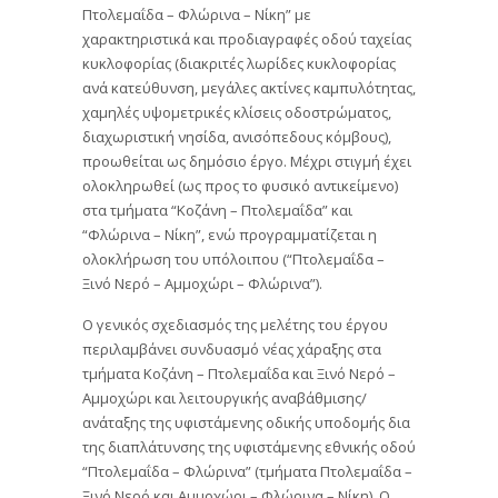
Πτολεμαΐδα – Φλώρινα – Νίκη” με
χαρακτηριστικά και προδιαγραφές οδού ταχείας
κυκλοφορίας (διακριτές λωρίδες κυκλοφορίας
ανά κατεύθυνση, μεγάλες ακτίνες καμπυλότητας,
χαμηλές υψομετρικές κλίσεις οδοστρώματος,
διαχωριστική νησίδα, ανισόπεδους κόμβους),
προωθείται ως δημόσιο έργο. Μέχρι στιγμή έχει
ολοκληρωθεί (ως προς το φυσικό αντικείμενο)
στα τμήματα “Κοζάνη – Πτολεμαΐδα” και
“Φλώρινα – Νίκη”, ενώ προγραμματίζεται η
ολοκλήρωση του υπόλοιπου (“Πτολεμαΐδα –
Ξινό Νερό – Αμμοχώρι – Φλώρινα”).
Ο γενικός σχεδιασμός της μελέτης του έργου
περιλαμβάνει συνδυασμό νέας χάραξης στα
τμήματα Κοζάνη – Πτολεμαΐδα και Ξινό Νερό –
Αμμοχώρι και λειτουργικής αναβάθμισης/
ανάταξης της υφιστάμενης οδικής υποδομής δια
της διαπλάτυνσης της υφιστάμενης εθνικής οδού
“Πτολεμαΐδα – Φλώρινα” (τμήματα Πτολεμαΐδα –
Ξινό Νερό και Αμμοχώρι – Φλώρινα – Νίκη). Ο