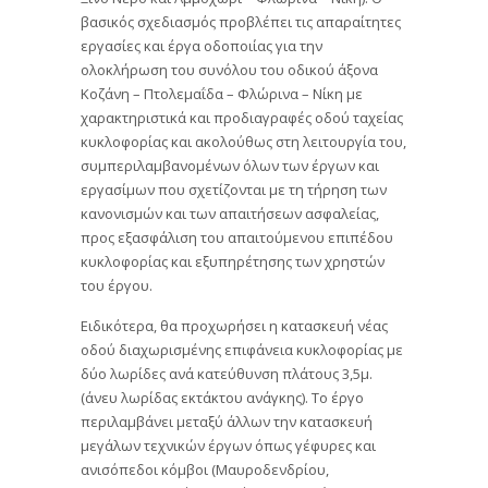
βασικός σχεδιασμός προβλέπει τις απαραίτητες
εργασίες και έργα οδοποιίας για την
ολοκλήρωση του συνόλου του οδικού άξονα
Κοζάνη – Πτολεμαΐδα – Φλώρινα – Νίκη με
χαρακτηριστικά και προδιαγραφές οδού ταχείας
κυκλοφορίας και ακολούθως στη λειτουργία του,
συμπεριλαμβανομένων όλων των έργων και
εργασίμων που σχετίζονται με τη τήρηση των
κανονισμών και των απαιτήσεων ασφαλείας,
προς εξασφάλιση του απαιτούμενου επιπέδου
κυκλοφορίας και εξυπηρέτησης των χρηστών
του έργου.
Ειδικότερα, θα προχωρήσει η κατασκευή νέας
οδού διαχωρισμένης επιφάνεια κυκλοφορίας με
δύο λωρίδες ανά κατεύθυνση πλάτους 3,5μ.
(άνευ λωρίδας εκτάκτου ανάγκης). Το έργο
περιλαμβάνει μεταξύ άλλων την κατασκευή
μεγάλων τεχνικών έργων όπως γέφυρες και
ανισόπεδοι κόμβοι (Μαυροδενδρίου,