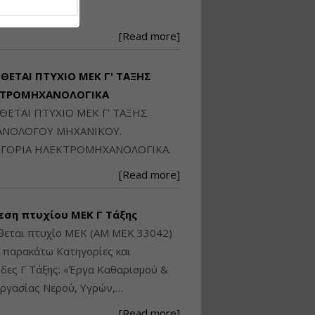
Ηλεκτρονική
250871
Ταυτότητα Κτιρίου/
Αυτοτελούς
[Read more]
Διηρημένης
ιδιοκτησίας – Θεωρία
και Πράξη (2024)
ΙΘΕΤΑΙ ΠΤΥΧΙΟ ΜΕΚ Γ' ΤΑΞΗΣ
Εισηγήτρια:
Αναστασία Μητρακάκη
ΚΤΡΟΜΗΧΑΝΟΛΟΓΙΚΑ
Τιμή από: €140.00
ΙΘΕΤΑΙ ΠΤΥΧΙΟ ΜΕΚ Γ' ΤΑΞΗΣ
Διάρκεια: 6 ώρες
ΝΟΛΟΓΟΥ ΜΗΧΑΝΙΚΟΥ.
ΓΟΡΙΑ ΗΛΕΚΤΡΟΜΗΧΑΝΟΛΟΓΙΚΑ.
Εφαρμογή
[Read more]
Πολεοδομικού
Σχεδιασμού Εντός
Ορίων Πόλεων και
εση πτυχίου ΜΕΚ Γ Τάξης
Οικισμών και Εκτός
Σχεδίου Δόμησης
θεται πτυχίο ΜΕΚ (ΑΜ ΜΕΚ 33042)
ς παρακάτω Κατηγορίες και
Εισηγήτρια:
Γραμματή Μπακλατσή
δες Γ Τάξης: «Έργα Καθαρισμού &
Τιμή από: €145.00
ργασίας Νερού, Υγρών,…
Διάρκεια: 8 ώρες
[Read more]