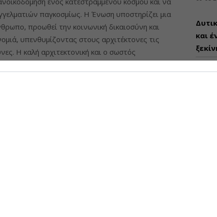
ανοικοδόμηση ενός κατεστραμμένου κόσμου και να
γγελματιών παγκοσμίως. Η Ένωση υποστηρίζει μια
Δυτικ
νθρωπο, προωθεί την κοινωνική δικαιοσύνη και
και έ
νομιά, υπενθυμίζοντας στους αρχιτέκτονες τις
ξεκίν
ύνες. Η καλή αρχιτεκτονική και ο σωστός
09-08-
ν έναν τόπο, αναδεικνύουν τη μνήμη, την ιστορία
ην ταυτότητά του, σέβονται τους κατοίκους και τους
ί. Παράλληλα, αποτελούν βάση για μακροπρόθεσμη
πό φυσικές ή ανθρωπογενείς καταστροφές είναι
ι μια ευκαιρία να σχεδιάσουμε ένα πιο ισχυρό
ΠΡΟΣΦ
ορόσημο για έναν πιο ειρηνικό και ηθικό κόσμο, με
νη ανασυγκρότηση.
Διάθ
Μηχα
Διατ
Μηχαν
Β', Β