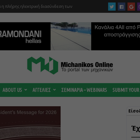
α η πλήρης ηλεκτρική διασύνδεση των
 για τα πρώτα 10 χλμ. του ΒΟΑΚ
ABOUT US
ΑΓΓΕΛΙΕΣ
ΣΕΜΙΝΑΡΙΑ – WEBINARS
SUBMIT YOUR
Είσο
Έχ