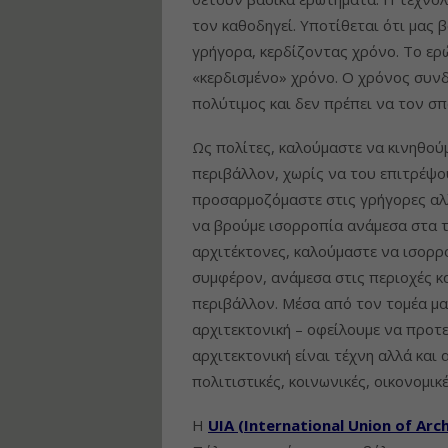
τον καθοδηγεί. Υποτίθεται ότι μας 
γρήγορα, κερδίζοντας χρόνο. Το ερ
«κερδισμένο» χρόνο. Ο χρόνος συνδέ
πολύτιμος και δεν πρέπει να τον σπ
Ως πολίτες, καλούμαστε να κινηθού
περιβάλλον, χωρίς να του επιτρέψο
προσαρμοζόμαστε στις γρήγορες αλλ
να βρούμε ισορροπία ανάμεσα στα τ
αρχιτέκτονες, καλούμαστε να ισορρ
συμφέρον, ανάμεσα στις περιοχές κα
περιβάλλον. Μέσα από τον τομέα μας
αρχιτεκτονική – οφείλουμε να προτε
αρχιτεκτονική είναι τέχνη αλλά και
πολιτιστικές, κοινωνικές, οικονομικέ
Η
UIA
(International
Union
of
Arch