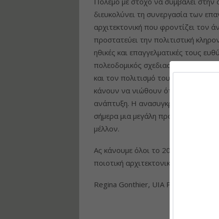
Πόλεμο με στόχο να συμβάλει στην 
διευκολύνει τη συνεργασία των επα
αρχιτεκτονική που φροντίζει τον ά
προστατεύει την πολιτιστική κληρο
ηθικές και επαγγελματικές τους ευθ
πολεοδομικός σχεδιασμός βελτιώνου
και τον πολιτισμό του, ενισχύουν τ
κάνουν να νιώθουν ότι ανήκουν εκε
ανάπτυξη. Η ανασυγκρότηση μετά α
σήμερα μια μεγάλη πρόκληση αλλά κα
μέλλον.
Ας κάνουμε όλοι το 2026 μια χρονιά-
ποιοτική αρχιτεκτονική και υπεύθυ
Regina Gonthier, UIA President