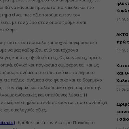
ηλεκ
βοηθά να κάνουμε πράγματα πιο εύκολα και πιο
Κυκλ
ώτημα είναι πώς αξιοποιούμε αυτόν τον
10-08-
εται με τον χώρο στον οποίο ζούμε· είναι
αταλάμε.
AKTOR
πρώτα
με μέσα σε ένα δύσκολο και συχνά συγκρουσιακό
υμε να μας καθορίζει, ενώ ταυτόχρονα
09-08-
αγές και στις αβεβαιότητες. Ως κοινωνίες, πρέπει
οπικά, εθνικά και παγκόσμια συμφέροντα. Και ως
Κατα
οπήσουμε ανάμεσα στο ιδιωτικό και το δημόσιο
και Θ
ι τις πόλεις, ανάμεσα στο φυσικό και το δομημένο
Χαλκι
 – τον χωρικό και πολεοδομικό σχεδιασμό και την
09-08-
ίνουμε ανθεκτικές και υπεύθυνες λύσεις. Η
 αντικείμενο δημόσιου ενδιαφέροντος, που συνδυάζει
Ωριμά
ς και οικολογικές αξίες.
κοινο
Τσάκ
itects
)
ιδρύθηκε μετά τον Δεύτερο Παγκόσμιο
09-08-