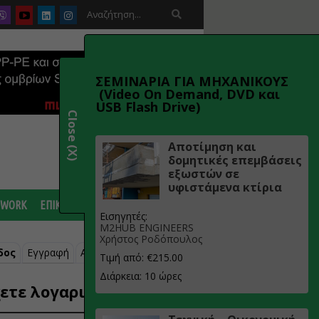

ΣΕΜΙΝΑΡΙΑ ΓΙΑ ΜΗΧΑΝΙΚΟΥΣ
(Video On Demand, DVD και
USB Flash Drive)
Close (X)
Αποτίμηση και
δομητικές επεμβάσεις
εξωστών σε
υφιστάμενα κτίρια
 WORK
ΕΠΙΚΟΙΝΩΝΙΑ
Εισηγητές:
M2HUB ENGINEERS
Χρήστος Ροδόπουλος
δος
Εγγραφή
Ανάκτηση κωδικού
Τιμή από: €215.00
Διάρκεια: 10 ώρες
ετε λογαριασμό;