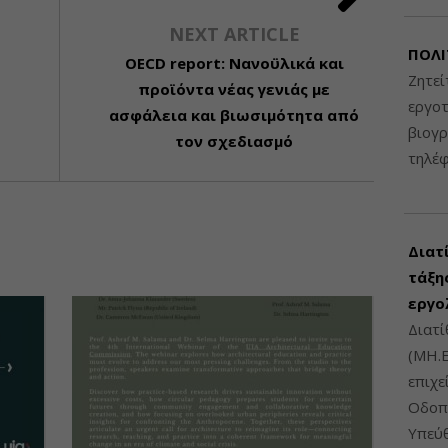
NEXT ARTICLE
ΠΟΛΙ
OECD report: Νανοϋλικά και
Ζητεί
προϊόντα νέας γενιάς με
εργοτ
ασφάλεια και βιωσιμότητα από
βιογ
τον σχεδιασμό
τηλέ
Διατ
τάξης
εργο
Διατί
(ΜΗ.Ε
επιχε
Οδοπο
Υπεύθ