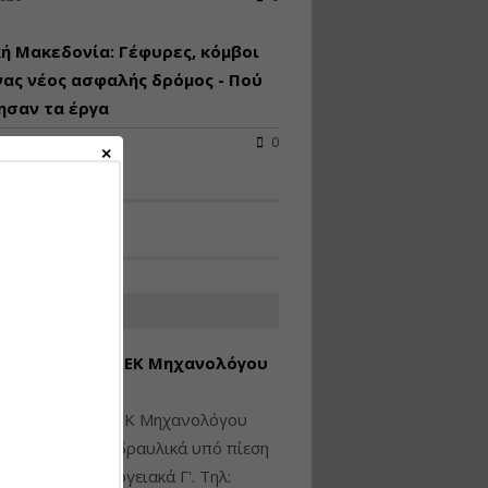
Υγιεινή και Ασφάλεια
ή Μακεδονία: Γέφυρες, κόμβοι
στα Ιδιωτικά και
Δημόσια Έργα
νας νέος ασφαλής δρόμος - Πού
ησαν τα έργα
Εισηγητής:
Ζήσης Παπασταμάτης
2026
0
Τιμή από: €145.00
Διάρκεια: 7 ώρες
Διαδικασία Έκδοσης
Οικοδομικών Αδειών
μέσω του e-Άδειες –
ΑΤΕΣ ΑΓΓΕΛΙΕΣ
Παραδείγματα
Εφαρμογής
εση Πτυχίου ΜΕΚ Μηχανολόγου
Εισηγήτρια:
Αναστασία Μητρακάκη
νικού Γ' Τάξης
Τιμή από: €165.00
ίθεται πτυχίο ΜΕΚ Μηχανολόγου
Διάρκεια: 9 ώρες
ικού: Η/Μ Γ', Υδραυλικά υπό πίεση
ιομηχανικά - Ενεργειακά Γ'. Τηλ: