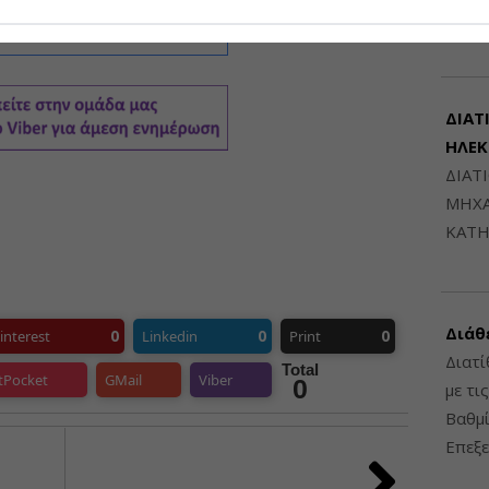
6948
ΔΙΑΤ
ΗΛΕ
ΔΙΑΤ
ΜΗΧΑ
ΚΑΤΗ
Διάθ
0
0
0
interest
Linkedin
Print
Διατί
Total
tPocket
GMail
Viber
0
με τι
Βαθμί
Επεξε