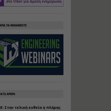
υλοποίηση
φωτοβολταϊκών
συστημάτων για
αυτοπαραγωγή (Net-
Billing)
ΑΡΙΑ ΓΙΑ ΜΗΧΑΝΙΚΟΥΣ
Εισηγητής:
Νικόλαος Παπαναστασίου
Τιμή από: €230.00
Διάρκεια: 16 ώρες
Αρχιτεκτονικός
Σχεδιασμός με το
Rhinoceros
Εισηγητής:
Κυριάκος Γολέμης
Τιμή από: €275.00
Διάρκεια: 18 ώρες
ΑΤΑ ΑΡΘΡΑ
: Στην τελική ευθεία η πλήρης
Σχεδιασμός και