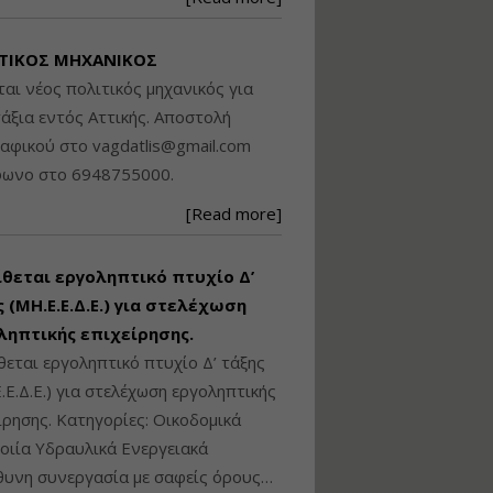
Βασικά στοιχεία
τεχνολογίας
ΤΙΚΟΣ ΜΗΧΑΝΙΚΟΣ
φωτισμού LED και
ανάλυση Συστημάτων
ται νέος πολιτικός μηχανικός για
Διαχείρισης
άξια εντός Αττικής. Αποστολή
Φωτισμού
ραφικού στο
vagdatlis@gmail.com
Εισηγητής:
Στέφανος Τουλόγλου
φωνο στο 6948755000.
Τιμή από: €190.00
[Read more]
Διάρκεια: 12 ώρες
ίθεται εργοληπτικό πτυχίο Δ’
Εκπόνηση Τοπικών και
Ειδικών Πολεοδομικών
 (ΜΗ.Ε.Ε.Δ.Ε.) για στελέχωση
Σχεδίων (ΤΠΣ και ΕΠΣ)
ληπτικής επιχείρησης.
θεται εργοληπτικό πτυχίο Δ’ τάξης
.Ε.Δ.Ε.) για στελέχωση εργοληπτικής
Εισηγητής:
Λάμπρος Κίσσας
ίρησης. Κατηγορίες: Οικοδομικά
Τιμή από: €130.00
ιία Υδραυλικά Ενεργειακά
Διάρκεια: 6 ώρες
υνη συνεργασία με σαφείς όρους…