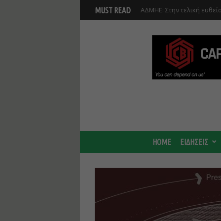
ΑΔΜΗΕ: Στην τελική ευθεί
MUST READ
Κυκλάδων
AKTOR: Στην τελική ευθεία
HOME
ΕΙΔΗΣΕΙΣ