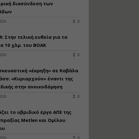
κατασκευή
τρική διασύνδεση των
κoλυμβητικής
άδων
υδατοδεξαμενής
2026
0
Εισηγητής:
Χρήστος Ροδόπουλος
Τιμή από: €230.00
: Στην τελική ευθεία για τα
Διάρκεια: 14 ώρες
 10 χλμ. του ΒΟΑΚ
2026
0
Διαδικασία
αδειοδότησης και
σκευαστική «έκρηξη» σε Καβάλα
έκδοσης
άσο: «Κυριαρχούν» έναντι της
πιστοποιητικού
κατάταξης
δικής στην ανοικοδόμηση
τουριστικών μονάδων
2026
0
Εισηγητές:
Γραμματή Μπακλατσή
Νικόλαος Σαρούκος
ζει το υβριδικό έργο ΑΠΕ της
Τιμή από: €145.00
πραξίας Metlen και Ομίλου
Διάρκεια: 8 ώρες
ου
2026
0