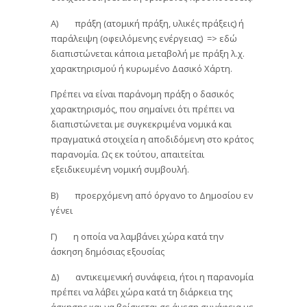
Α) πράξη (ατομική πράξη, υλικές πράξεις) ή
παράλειψη (οφειλόμενης ενέργειας) => εδώ
διαπιστώνεται κάποια μεταβολή με πράξη λ.χ.
χαρακτηρισμού ή κυρωμένο Δασικό Χάρτη.
Πρέπει να είναι παράνομη πράξη ο δασικός
χαρακτηρισμός, που σημαίνει ότι πρέπει να
διαπιστώνεται με συγκεκριμένα νομικά και
πραγματικά στοιχεία η αποδιδόμενη στο κράτος
παρανομία. Ως εκ τούτου, απαιτείται
εξειδικευμένη νομική συμβουλή.
Β) προερχόμενη από όργανο το Δημοσίου εν
γένει
Γ) η οποία να λαμβάνει χώρα κατά την
άσκηση δημόσιας εξουσίας
Δ) αντικειμενική συνάφεια, ήτοι η παρανομία
πρέπει να λάβει χώρα κατά τη διάρκεια της