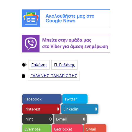
Γαλάνης
Π. Γαλάνης
ΓΑΛΑΝΗΣ ΠΑΝΑΓΙΩΤΗΣ
Facebook
Twitter
0
0
Pinterest
Linkedin
0
0
Print
E-mail
Evernote
GetPocket
GMail