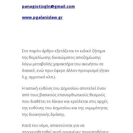
panagiotisgln@
gmail.
com
www.
pgalanislaw.
gr
Στο παρόν άρθρο εξετάζεται το ειδικό ζήτημα
της θεμελίωσης δικαιώματος αποζημίωσης
λόγω μεταβολής χαρακτήρα του ακινήτου σε
δασικό, ενώ πριν έφερε άλλον προορισμό (ήταν
λ.χ. αγροτικό κλπ.).
H αστική ευθύνη του Δημοσίου αποτελεί έναν
από τους βασικούς επανορθωτικούς θεσμούς
που διαθέτει το δίκαιο και ερείδεται στις αρχές
της ευθύνης του Δημοσίου και της νομιμότητας
της διοικητικής δράσης.
Κατά τον νόμο, απαιτούνται για να
στοιχειοθετηθεί αυτή ορισμένες προϋποθέσεις: