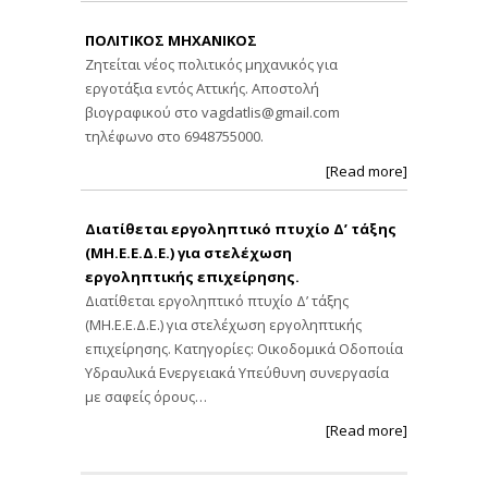
ΠΟΛΙΤΙΚΟΣ ΜΗΧΑΝΙΚΟΣ
Ζητείται νέος πολιτικός μηχανικός για
εργοτάξια εντός Αττικής. Αποστολή
βιογραφικού στο
vagdatlis@gmail.com
τηλέφωνο στο 6948755000.
[Read more]
Διατίθεται εργοληπτικό πτυχίο Δ’ τάξης
(ΜΗ.Ε.Ε.Δ.Ε.) για στελέχωση
εργοληπτικής επιχείρησης.
Διατίθεται εργοληπτικό πτυχίο Δ’ τάξης
(ΜΗ.Ε.Ε.Δ.Ε.) για στελέχωση εργοληπτικής
επιχείρησης. Κατηγορίες: Οικοδομικά Οδοποιία
Υδραυλικά Ενεργειακά Υπεύθυνη συνεργασία
με σαφείς όρους…
[Read more]