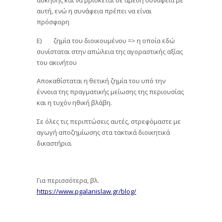
άσκησης και να βρίσκεται σε άμεση συνάφεια με
αυτή, ενώ η συνάφεια πρέπει να είναι
πρόσφορη
Ε) ζημία του διοικουμένου => η οποία εδώ
συνίσταται στην απώλεια της αγοραστικής αξίας
του ακινήτου
Αποκαθίσταται η θετική ζημία του υπό την
έννοια της πραγματικής μείωσης της περιουσίας
και η τυχόν ηθική βλάβη.
Σε όλες τις περιπτώσεις αυτές, στρεφόμαστε με
αγωγή αποζημίωσης στα τακτικά διοικητικά
δικαστήρια.
Για περισσότερα, βλ.
https://www.pgalanislaw.gr/blog/