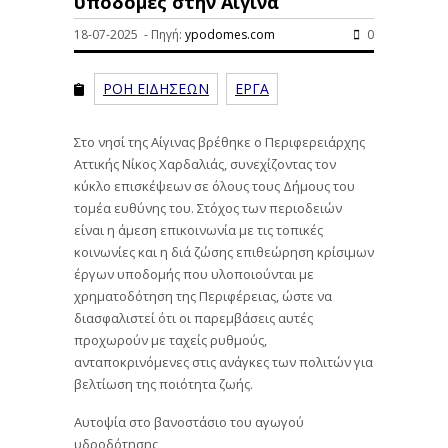
υποδομές στην Αίγινα
18-07-2025 - Πηγή:
ypodomes.com
0
ΡΟΗ ΕΙΔΗΣΕΩΝ
ΕΡΓΑ
Στο νησί της Αίγινας βρέθηκε ο Περιφερειάρχης
Αττικής Νίκος Χαρδαλιάς, συνεχίζοντας τον
κύκλο επισκέψεων σε όλους τους Δήμους του
τομέα ευθύνης του. Στόχος των περιοδειών
είναι η άμεση επικοινωνία με τις τοπικές
κοινωνίες και η διά ζώσης επιθεώρηση κρίσιμων
έργων υποδομής που υλοποιούνται με
χρηματοδότηση της Περιφέρειας, ώστε να
διασφαλιστεί ότι οι παρεμβάσεις αυτές
προχωρούν με ταχείς ρυθμούς,
ανταποκρινόμενες στις ανάγκες των πολιτών για
βελτίωση της ποιότητα ζωής.
Αυτοψία στο βανοστάσιο του αγωγού
υδροδότησης