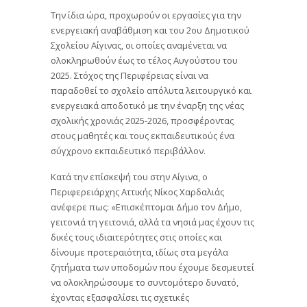
Την ίδια ώρα, προχωρούν οι εργασίες για την
ενεργειακή αναβάθμιση και του 2ου Δημοτικού
Σχολείου Αίγινας, οι οποίες αναμένεται να
ολοκληρωθούν έως το τέλος Αυγούστου του
2025. Στόχος της Περιφέρειας είναι να
παραδοθεί το σχολείο απόλυτα λειτουργικό και
ενεργειακά αποδοτικό με την έναρξη της νέας
σχολικής χρονιάς 2025-2026, προσφέροντας
στους μαθητές και τους εκπαιδευτικούς ένα
σύγχρονο εκπαιδευτικό περιβάλλον.
Κατά την επίσκεψή του στην Αίγινα, ο
Περιφερειάρχης Αττικής Νίκος Χαρδαλιάς
ανέφερε πως: «Επισκέπτομαι Δήμο τον Δήμο,
γειτονιά τη γειτονιά, αλλά τα νησιά μας έχουν τις
δικές τους ιδιαιτερότητες στις οποίες και
δίνουμε προτεραιότητα, ιδίως στα μεγάλα
ζητήματα των υποδομών που έχουμε δεσμευτεί
να ολοκληρώσουμε το συντομότερο δυνατό,
έχοντας εξασφαλίσει τις σχετικές