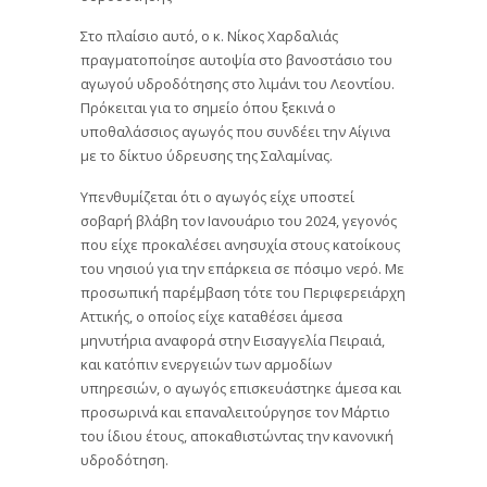
Στο πλαίσιο αυτό, ο κ. Νίκος Χαρδαλιάς
πραγματοποίησε αυτοψία στο βανοστάσιο του
αγωγού υδροδότησης στο λιμάνι του Λεοντίου.
Πρόκειται για το σημείο όπου ξεκινά ο
υποθαλάσσιος αγωγός που συνδέει την Αίγινα
με το δίκτυο ύδρευσης της Σαλαμίνας.
Υπενθυμίζεται ότι ο αγωγός είχε υποστεί
σοβαρή βλάβη τον Ιανουάριο του 2024, γεγονός
που είχε προκαλέσει ανησυχία στους κατοίκους
του νησιού για την επάρκεια σε πόσιμο νερό. Με
προσωπική παρέμβαση τότε του Περιφερειάρχη
Αττικής, ο οποίος είχε καταθέσει άμεσα
μηνυτήρια αναφορά στην Εισαγγελία Πειραιά,
και κατόπιν ενεργειών των αρμοδίων
υπηρεσιών, ο αγωγός επισκευάστηκε άμεσα και
προσωρινά και επαναλειτούργησε τον Μάρτιο
του ίδιου έτους, αποκαθιστώντας την κανονική
υδροδότηση.