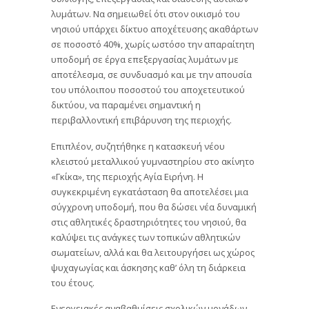
λυμάτων. Να σημειωθεί ότι στον οικισμό του
νησιού υπάρχει δίκτυο αποχέτευσης ακαθάρτων
σε ποσοστό 40%, χωρίς ωστόσο την απαραίτητη
υποδομή σε έργα επεξεργασίας λυμάτων με
αποτέλεσμα, σε συνδυασμό και με την απουσία
του υπόλοιπου ποσοστού του αποχετευτικού
δικτύου, να παραμένει σημαντική η
περιβαλλοντική επιβάρυνση της περιοχής.
Επιπλέον, συζητήθηκε η κατασκευή νέου
κλειστού μεταλλικού γυμναστηρίου στο ακίνητο
«Γκίκα», της περιοχής Αγία Ειρήνη. Η
συγκεκριμένη εγκατάσταση θα αποτελέσει μια
σύγχρονη υποδομή, που θα δώσει νέα δυναμική
στις αθλητικές δραστηριότητες του νησιού, θα
καλύψει τις ανάγκες των τοπικών αθλητικών
σωματείων, αλλά και θα λειτουργήσει ως χώρος
ψυχαγωγίας και άσκησης καθ’ όλη τη διάρκεια
του έτους.
Ενεργειακές αναβαθμίσεις σχολικών μονάδων