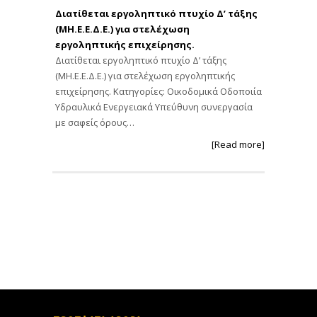
Διατίθεται εργοληπτικό πτυχίο Δ’ τάξης
(ΜΗ.Ε.Ε.Δ.Ε.) για στελέχωση
εργοληπτικής επιχείρησης.
Διατίθεται εργοληπτικό πτυχίο Δ’ τάξης
(ΜΗ.Ε.Ε.Δ.Ε.) για στελέχωση εργοληπτικής
επιχείρησης. Κατηγορίες: Οικοδομικά Οδοποιία
Υδραυλικά Ενεργειακά Υπεύθυνη συνεργασία
με σαφείς όρους…
[Read more]