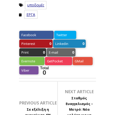
υποδομές
ΕΡΓΑ
Facebook
Twitter
0
0
Pinterest
Linkedin
0
0
Print
E-mail
Evernote
GetPocket
GMail
Total
Viber
0
NEXT ARTICLE
Σταθμός
PREVIOUS ARTICLE
Ευαγγελισμός –
Σε εξέλιξη η
Μετρό: Νέα
ανακαίνιση 431
μελέτη για να