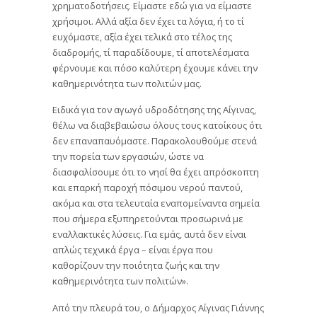
χρηματοδοτήσεις. Είμαστε εδώ για να είμαστε
χρήσιμοι. Αλλά αξία δεν έχει τα λόγια, ή το τί
ευχόμαστε, αξία έχει τελικά στο τέλος της
διαδρομής, τί παραδίδουμε, τί αποτελέσματα
φέρνουμε και πόσο καλύτερη έχουμε κάνει την
καθημερινότητα των πολιτών μας.
Ειδικά για τον αγωγό υδροδότησης της Αίγινας,
θέλω να διαβεβαιώσω όλους τους κατοίκους ότι
δεν επαναπαυόμαστε. Παρακολουθούμε στενά
την πορεία των εργασιών, ώστε να
διασφαλίσουμε ότι το νησί θα έχει απρόσκοπτη
και επαρκή παροχή πόσιμου νερού παντού,
ακόμα και στα τελευταία εναπομείναντα σημεία
που σήμερα εξυπηρετούνται προσωρινά με
εναλλακτικές λύσεις. Για εμάς, αυτά δεν είναι
απλώς τεχνικά έργα – είναι έργα που
καθορίζουν την ποιότητα ζωής και την
καθημερινότητα των πολιτών».
Από την πλευρά του, ο Δήμαρχος Αίγινας Γιάννης