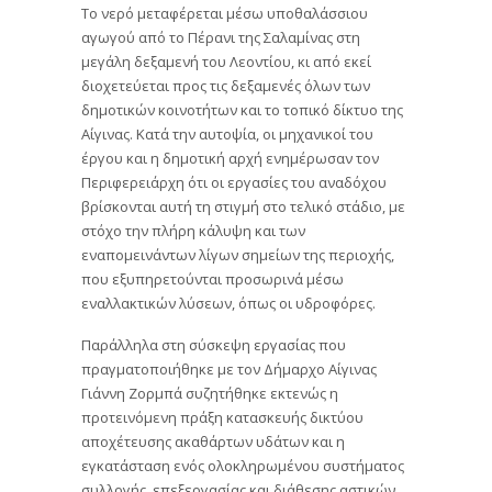
Το νερό μεταφέρεται μέσω υποθαλάσσιου
αγωγού από το Πέρανι της Σαλαμίνας στη
μεγάλη δεξαμενή του Λεοντίου, κι από εκεί
διοχετεύεται προς τις δεξαμενές όλων των
δημοτικών κοινοτήτων και το τοπικό δίκτυο της
Αίγινας. Κατά την αυτοψία, οι μηχανικοί του
έργου και η δημοτική αρχή ενημέρωσαν τον
Περιφερειάρχη ότι οι εργασίες του αναδόχου
βρίσκονται αυτή τη στιγμή στο τελικό στάδιο, με
στόχο την πλήρη κάλυψη και των
εναπομεινάντων λίγων σημείων της περιοχής,
που εξυπηρετούνται προσωρινά μέσω
εναλλακτικών λύσεων, όπως οι υδροφόρες.
Παράλληλα στη σύσκεψη εργασίας που
πραγματοποιήθηκε με τον Δήμαρχο Αίγινας
Γιάννη Ζορμπά συζητήθηκε εκτενώς η
προτεινόμενη πράξη κατασκευής δικτύου
αποχέτευσης ακαθάρτων υδάτων και η
εγκατάσταση ενός ολοκληρωμένου συστήματος
συλλογής, επεξεργασίας και διάθεσης αστικών