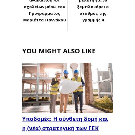
σχολείων μέσω του
ξεμπλοκάρει ο
Προγράμματος
σταθμός της
Μαριέττα Γιαννάκου
γραμμής 4
YOU MIGHT ALSO LIKE
Υποδομές: Η σύνθετη δομή και
η (νέα) στρατηγική των ΓΕΚ