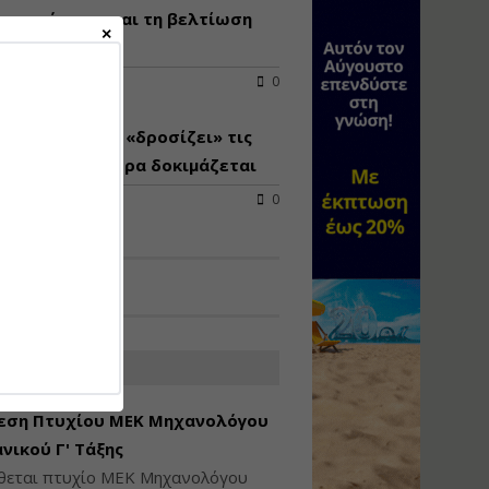
γωγικότητας και τη βελτίωση
Υγιεινή και Ασφάλεια
εξυπηρέτησης
στα Ιδιωτικά και
Δημόσια Έργα
2026
0
Εισηγητής:
Ζήσης Παπασταμάτης
αλτος που θα «δροσίζει» τις
Τιμή από: €145.00
ς - Σε ποια χώρα δοκιμάζεται
Διάρκεια: 7 ώρες
2026
0
Διαδικασία Έκδοσης
Οικοδομικών Αδειών
μέσω του e-Άδειες –
Παραδείγματα
Εφαρμογής
Εισηγήτρια:
Αναστασία Μητρακάκη
ΑΤΕΣ ΑΓΓΕΛΙΕΣ
Τιμή από: €165.00
εση Πτυχίου ΜΕΚ Μηχανολόγου
Διάρκεια: 9 ώρες
νικού Γ' Τάξης
ίθεται πτυχίο ΜΕΚ Μηχανολόγου