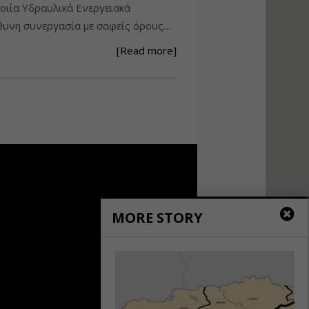
ιία Υδραυλικά Ενεργειακά
Ανάθεση – Εκτέλεση –
υνη συνεργασία με σαφείς όρους…
Επίβλεψη Δημοσίων
Έργων με τον
[Read more]
Ν.4782/2021
Εισηγητής:
Ζήσης Παπασταμάτης
Τιμή από: €220.00
Διάρκεια: 18 ώρες
Σχεδιασμός, μελέτη
και τεχνική
υλοποίηση
φωτοβολταϊκών
MORE STORY
συστημάτων για
αυτοπαραγωγή (Net-
metering)
Εισηγητής:
Νικόλαος Παπαναστασίου
Τιμή από: €215.00
Διάρκεια: 16 ώρες