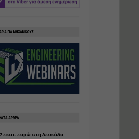
υλοποίηση
φωτοβολταϊκών
συστημάτων για
αυτοπαραγωγή (Net-
Billing)
ΑΡΙΑ ΓΙΑ ΜΗΧΑΝΙΚΟΥΣ
Εισηγητής:
Νικόλαος Παπαναστασίου
Τιμή από: €230.00
Διάρκεια: 16 ώρες
Αρχιτεκτονικός
Σχεδιασμός με το
Rhinoceros
Εισηγητής:
Κυριάκος Γολέμης
Τιμή από: €275.00
Διάρκεια: 18 ώρες
ΑΤΑ ΑΡΘΡΑ
7 εκατ. ευρώ στη Λευκάδα
Σχεδιασμός και