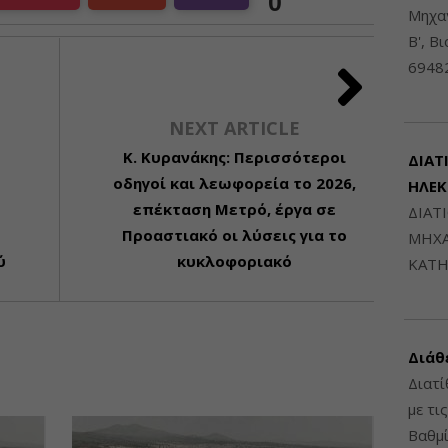
0
Μηχαν
Β', Β
6948
NEXT ARTICLE
Κ. Κυρανάκης: Περισσότεροι
ΔΙΑΤ
οδηγοί και λεωφορεία το 2026,
ΗΛΕ
επέκταση Μετρό, έργα σε
ΔΙΑΤ
Προαστιακό οι λύσεις για το
ΜΗΧΑ
ύ
κυκλοφοριακό
ΚΑΤΗ
Διάθ
Διατί
με τι
Βαθμί