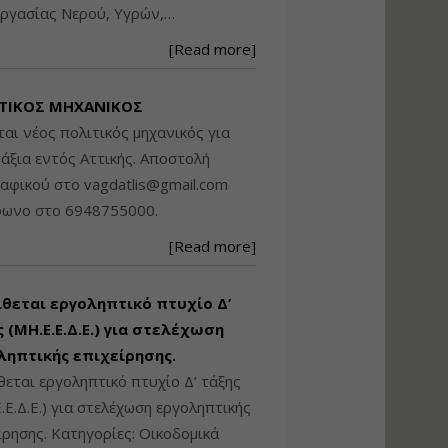
ργασίας Νερού, Υγρών,…
Βασικά στοιχεία
τεχνολογίας
[Read more]
φωτισμού LED και
ανάλυση Συστημάτων
Διαχείρισης
ΤΙΚΟΣ ΜΗΧΑΝΙΚΟΣ
Φωτισμού
ται νέος πολιτικός μηχανικός για
Εισηγητής:
Στέφανος Τουλόγλου
άξια εντός Αττικής. Αποστολή
Τιμή από: €190.00
ραφικού στο
vagdatlis@gmail.com
Διάρκεια: 12 ώρες
φωνο στο 6948755000.
[Read more]
Εκπόνηση Τοπικών και
Ειδικών Πολεοδομικών
Σχεδίων (ΤΠΣ και ΕΠΣ)
ίθεται εργοληπτικό πτυχίο Δ’
 (ΜΗ.Ε.Ε.Δ.Ε.) για στελέχωση
ληπτικής επιχείρησης.
Εισηγητής:
Λάμπρος Κίσσας
θεται εργοληπτικό πτυχίο Δ’ τάξης
Τιμή από: €130.00
.Ε.Δ.Ε.) για στελέχωση εργοληπτικής
Διάρκεια: 6 ώρες
ίρησης. Κατηγορίες: Οικοδομικά