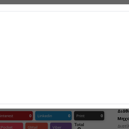
παρα
της 
06-08-
Η άσφ
πόλει
06-08-
ΠΡΟΣΦ
Διάθ
0
0
0
interest
Linkedin
Print
Μηχα
Total
Διατ
tPocket
GMail
Viber