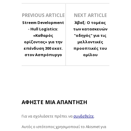
PREVIOUS ARTICLE
NEXT ARTICLE
Streem Development
Άβαξ: Ο τομέας
- Hull Logistics:
των κατασκευών
«Καθαρός
"οδηγός" για τις
ορίζοντας» για την
μελλοντικές
επένδυση 300 εκατ.
προοπτικές του
στον Ασπρόπυργο
ομίλου
ΑΦΉΣΤΕ ΜΙΑ ΑΠΆΝΤΗΣΗ
Για να σχολιάσετε πρέπει να
συνδεθείτε
.
Αυτός ο ιστότοπος χρησιμοποιεί το Akismet για