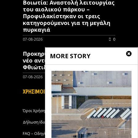
Βοιωτία: Αναστολή λειτουργίας
του αιολικού πάρκου –
Προφυλακίστηκαν οι τρεις
κατηγορούμενοι για τη μεγάλη
πυρκαγιά
07-08-2026
0
Προκηρύχθηκε διαγωνισμός για
MORE STORY
νέo αντιπλημμυρικό έργο στη
Φθιώτιδα
07-08-2026
0
ΧΡΗΣΙΜΟΙ ΣΥΝΔΕΣΜΟΙ
Όροι Χρήσης
Δήλωση Ιδιωτικότητας
FAQ – Οδηγίες Χρήσης