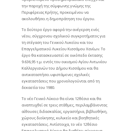
την παροχή της σύμφωνης γνώμης της
Περιφέρειας Κρήτης, προκειμένου να
ακολουθήσει η δημοπράτηση του έργου.
Το δεύτερο έργο αφορά την ανέγερση ενός
νέου, σύγχρονου σχολικού συγκροτήματος για
τη στέγαση του Γενικού Λυκείου και του
Επαγγελματικού Λυκείου Κισσάμου Χανίων. Το
έργο θα κατασκευαστεί σε οικόπεδο έκτασης
9.636,95 τ.μ. εντός του οικισμού Αγίου Αντωνίου
Καλλεργιανών του Δήμου Κισσάμου και θα
αντικαταστήσει υφιστάμενες σχολικές
εγκαταστάσεις που χρονολογούνται από τη
δεκαετία του 1980.
Το νέο Γενικό Λύκειο θα είναι 12θέσιο και θα
αναπτυχθεί σε τρεις στάθμες, περιλαμβάνοντας
αίθουσες διδασκαλίας, εργαστήρια, βιβλιοθήκη,
χώρους διοίκησης, κυλικείο και βοηθητικές
εγκαταστάσεις. Αντίστοιχα, το νέο 12θέσιο
Επαγγελματικό Λύκειο θα διαθέτει σύγχρονα