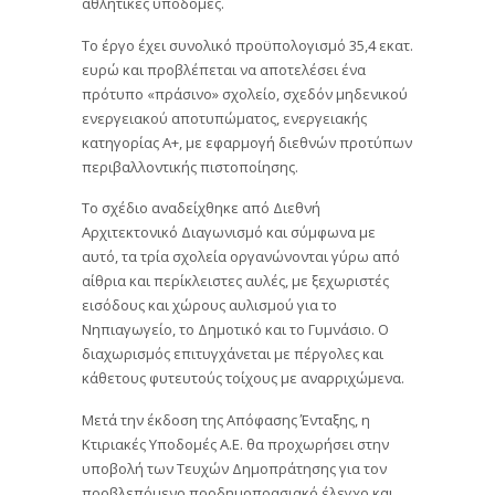
αθλητικές υποδομές.
Το έργο έχει συνολικό προϋπολογισμό 35,4 εκατ.
ευρώ και προβλέπεται να αποτελέσει ένα
πρότυπο «πράσινο» σχολείο, σχεδόν μηδενικού
ενεργειακού αποτυπώματος, ενεργειακής
κατηγορίας Α+, με εφαρμογή διεθνών προτύπων
περιβαλλοντικής πιστοποίησης.
Το σχέδιο αναδείχθηκε από Διεθνή
Αρχιτεκτονικό Διαγωνισμό και σύμφωνα με
αυτό, τα τρία σχολεία οργανώνονται γύρω από
αίθρια και περίκλειστες αυλές, με ξεχωριστές
εισόδους και χώρους αυλισμού για το
Νηπιαγωγείο, το Δημοτικό και το Γυμνάσιο. Ο
διαχωρισμός επιτυγχάνεται με πέργολες και
κάθετους φυτευτούς τοίχους με αναρριχώμενα.
Μετά την έκδοση της Απόφασης Ένταξης, η
Κτιριακές Υποδομές Α.Ε. θα προχωρήσει στην
υποβολή των Τευχών Δημοπράτησης για τον
προβλεπόμενο προδημοπρασιακό έλεγχο και