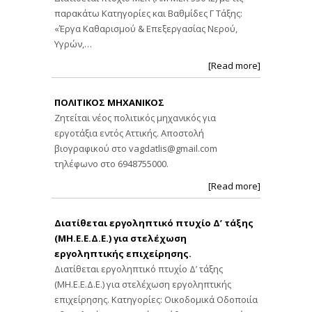
παρακάτω Κατηγορίες και Βαθμίδες Γ Τάξης:
«Έργα Καθαρισμού & Επεξεργασίας Νερού,
Υγρών,…
[Read more]
ΠΟΛΙΤΙΚΟΣ ΜΗΧΑΝΙΚΟΣ
Ζητείται νέος πολιτικός μηχανικός για
εργοτάξια εντός Αττικής. Αποστολή
βιογραφικού στο
vagdatlis@gmail.com
τηλέφωνο στο 6948755000.
[Read more]
Διατίθεται εργοληπτικό πτυχίο Δ’ τάξης
(ΜΗ.Ε.Ε.Δ.Ε.) για στελέχωση
εργοληπτικής επιχείρησης.
Διατίθεται εργοληπτικό πτυχίο Δ’ τάξης
(ΜΗ.Ε.Ε.Δ.Ε.) για στελέχωση εργοληπτικής
επιχείρησης. Κατηγορίες: Οικοδομικά Οδοποιία