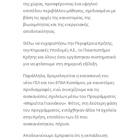
της χώρας, προσφέροντας ένα υψηλού
επιπέδου περιβάλλον μάθησης, σχεδιασμένο με
βάση τις αρχές της καινοτομίας, της
βιωσιμότητας και της ενεργειακής
αποδοτικότητας.
Θέλω να ευχαριστήσω την Περιφέρεια Κρήτης,
την Κτιριακές Υποδομές Α.Ε., το Πανεπιστήμιο
Κρήτης και όλους όσοι εργάστηκαν συστηματικά
για να φτάσουμε στη σημερινή εξέλιξη.
Παράλληλα, δρομολογείται η κατασκευή του
νέου ΓΕΛ και του ΕΠΑΛ Κισσάμου, με καινοτόμες
προδιαγραφές, ενώ συνεχίζουμε και τις
ανακαινίσεις σχολείων μέσω του Προγράμματος
«Μαριέττα Γιαννάκου». Φέτος, στη δεύτερη φάση
του προγράμματος, εντάχθηκαν άλλα 14 σχολεία
στην Κρήτη, επιπλέον των 33 που
ανακαινίστηκαν, πέρυσι.
Αποδεικνύουμε έμπρακτα ότι η εκπαίδευση