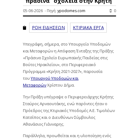
“πράσινα” σχολεία στην Κρήτη
05-06-2026 - Πηγή:
ypodomes.com
0
ΡΟΗ ΕΙΔΗΣΕΩΝ
ΚΤΙΡΙΑΚΑ ΕΡΓΑ
Υπεγράφη, σήμερα, στο Υπουργείο Υποδομών
και Μεταφορών η Απόφαση Ένταξης της Πράξης
«Πράσινο Σχολείο Ευρωπαϊκής Παιδείας στις
Βούτες Ηρακλείου», στο Περιφερειακό
Πρόγραμμα «Κρήτη 2021-2027», παρουσία
του
Υπουργού Υποδομών και
Μεταφορών
Χρίστου Δήμα.
Την Πράξη υπέγραψε ο Περιφερειάρχης Κρήτης
Σταύρος Αρναουτάκης, ενώ παρόντες ήταν ο
Πρόεδρος της Κτιριακές Υποδομές Α.Ε. Τιμολέων
Κατσίπος και ο Διευθύνων Σύμβουλος
Αθανάσιος Γιάνναρης.
Παράλληλα, προωθείται και η υλοποίηση ενός