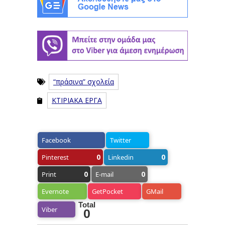
“πράσινα” σχολεία
ΚΤΙΡΙΑΚΑ ΕΡΓΑ
Facebook
Twitter
0
0
Pinterest
Linkedin
0
0
Print
E-mail
Evernote
GetPocket
GMail
Total
Viber
0