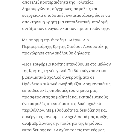
αποτελεί προτεραιότητα της Πολιτείας,
δημιουργώντας σύγχρονες, ασφαλείς και
ενεργειακά αποδοτικές εγκαταστάσεις, ώστε να
αποκτήσει η Κρήτη μια εκπαιδευτική υποδομή
αντάξια των αναγκών και των προοπτικών της».
Με αφορμή την ένταξη των έργων, ο
Περιφερειάρχης Κρήτης Σταύρος Αρναουτάκης
προχώρησε στην ακόλουθη δήλωση:
«Ως Περιφέρεια Κρήτης επενδύουμε στο μέλλον
της Κρήτης, τη νέα γενιά. Τα δύο σύγχρονα και
βιοκλιματικά σχολικά συγκροτήματα σε
Ηράκλειο και Χανιά αναβαθμίζουν σημαντικά τις
εκπαιδευτικές υποδομές του νησιού μας,
προσφέροντας σε μαθητές και εκπαιδευτικούς
ένα ασφαλές, καινοτόμο και φιλικό σχολικό
περιβάλλον. Με μεθοδικότητα, διεκδίκηση και
συνέργειες κάνουμε τον σχεδιασμό μας πράξη,
αναβαθμίζοντας την ποιότητα της δημόσιας
εκπαίδευσης και ενισχύοντας τις τοπικές μας