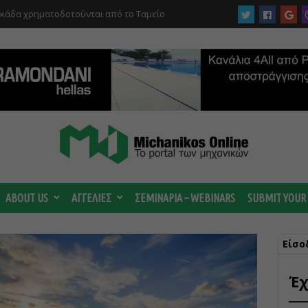
 ωριμάζουν οι συζητήσεις για το Data
 ισχυρή ΔΕΗ
ABOUT US
ΑΓΓΕΛΙΕΣ
ΣΕΜΙΝΑΡΙΑ – WEBINARS
SUBMIT YOUR
Είσο
Έχ