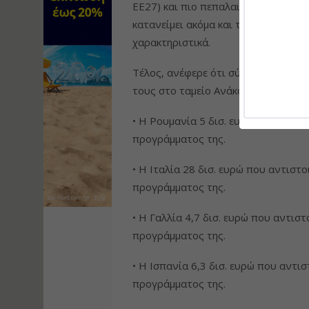
ΕΕ27) και πιο πεπαλαιωμένα δίκτυα
κατανείμει ακόμα και το 17% των π
χαρακτηριστικά.
Τέλος, ανέφερε ότι σύμφωνα με τα 
τους στο ταμείο Ανάκαμψης και Ανθ
• H Ρουμανία 5 δισ. ευρώ που αντ
προγράμματος της.
• H Ιταλία 28 δισ. ευρώ που αντισ
προγράμματος της.
• Η Γαλλία 4,7 δισ. ευρώ που αντι
προγράμματος της.
• Η Ισπανία 6,3 δισ. ευρώ που αντ
προγράμματος της.