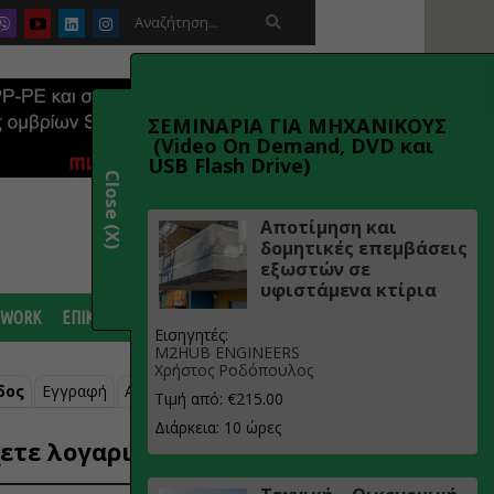

ΣΕΜΙΝΑΡΙΑ ΓΙΑ ΜΗΧΑΝΙΚΟΥΣ
(Video On Demand, DVD και
USB Flash Drive)
Close (X)
Αποτίμηση και
δομητικές επεμβάσεις
εξωστών σε
υφιστάμενα κτίρια
 WORK
ΕΠΙΚΟΙΝΩΝΙΑ
Εισηγητές:
M2HUB ENGINEERS
Χρήστος Ροδόπουλος
δος
Εγγραφή
Ανάκτηση κωδικού
Τιμή από: €215.00
Διάρκεια: 10 ώρες
ετε λογαριασμό;