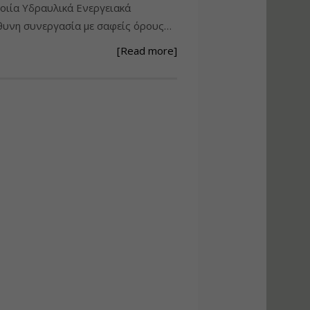
ιία Υδραυλικά Ενεργειακά
Ανάθεση – Εκτέλεση –
υνη συνεργασία με σαφείς όρους…
Επίβλεψη Δημοσίων
Έργων με τον
[Read more]
Ν.4782/2021
Εισηγητής:
Ζήσης Παπασταμάτης
Τιμή από: €220.00
Διάρκεια: 18 ώρες
Σχεδιασμός, μελέτη
και τεχνική
υλοποίηση
φωτοβολταϊκών
συστημάτων για
αυτοπαραγωγή (Net-
metering)
Εισηγητής:
Νικόλαος Παπαναστασίου
Τιμή από: €215.00
Διάρκεια: 16 ώρες