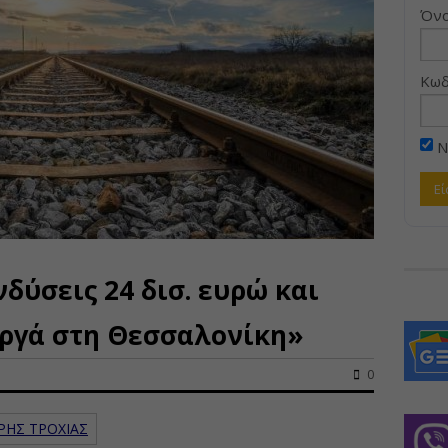
Όνο
Κωδ
Ν
δύσεις 24 δισ. ευρώ και
αργά στη Θεσσαλονίκη»
0
ΡΗΣ ΤΡΟΧΙΑΣ