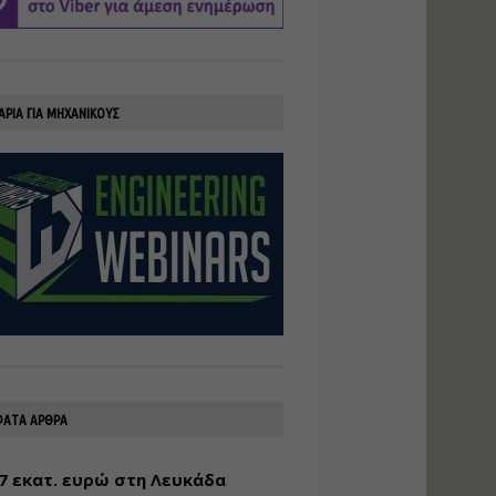
υλοποίηση
φωτοβολταϊκών
συστημάτων για
αυτοπαραγωγή (Net-
Billing)
ΑΡΙΑ ΓΙΑ ΜΗΧΑΝΙΚΟΥΣ
Εισηγητής:
Νικόλαος Παπαναστασίου
Τιμή από: €230.00
Διάρκεια: 16 ώρες
Αρχιτεκτονικός
Σχεδιασμός με το
Rhinoceros
Εισηγητής:
Κυριάκος Γολέμης
Τιμή από: €275.00
Διάρκεια: 18 ώρες
ΑΤΑ ΑΡΘΡΑ
7 εκατ. ευρώ στη Λευκάδα
Σχεδιασμός και