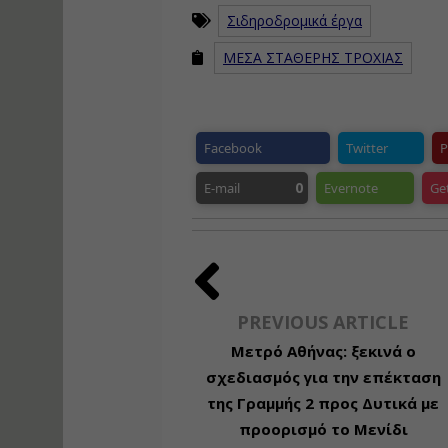
Σιδηροδρομικά έργα
ΜΕΣΑ ΣΤΑΘΕΡΗΣ ΤΡΟΧΙΑΣ
Facebook
Twitter
P
0
E-mail
Evernote
Ge
PREVIOUS ARTICLE
Μετρό Αθήνας: ξεκινά ο
σχεδιασμός για την επέκταση
της Γραμμής 2 προς Δυτικά με
προορισμό το Μενίδι