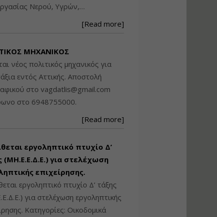
ργασίας Νερού, Υγρών,…
Βασικά στοιχεία
τεχνολογίας
[Read more]
φωτισμού LED και
ανάλυση Συστημάτων
Διαχείρισης
ΤΙΚΟΣ ΜΗΧΑΝΙΚΟΣ
Φωτισμού
ται νέος πολιτικός μηχανικός για
Εισηγητής:
Στέφανος Τουλόγλου
άξια εντός Αττικής. Αποστολή
Τιμή από: €190.00
ραφικού στο
vagdatlis@gmail.com
Διάρκεια: 12 ώρες
φωνο στο 6948755000.
[Read more]
Εκπόνηση Τοπικών και
Ειδικών Πολεοδομικών
Σχεδίων (ΤΠΣ και ΕΠΣ)
ίθεται εργοληπτικό πτυχίο Δ’
 (ΜΗ.Ε.Ε.Δ.Ε.) για στελέχωση
ληπτικής επιχείρησης.
Εισηγητής:
Λάμπρος Κίσσας
θεται εργοληπτικό πτυχίο Δ’ τάξης
Τιμή από: €130.00
.Ε.Δ.Ε.) για στελέχωση εργοληπτικής
Διάρκεια: 6 ώρες
ίρησης. Κατηγορίες: Οικοδομικά