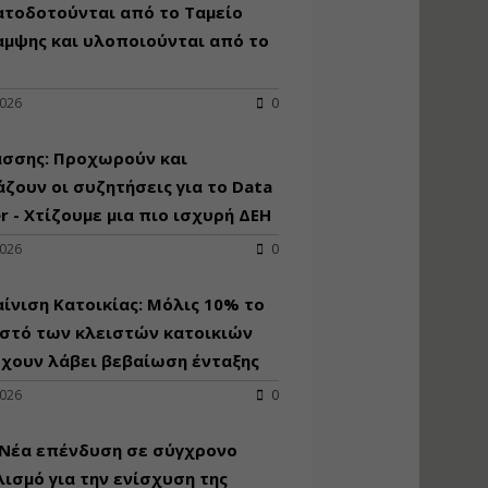
κατασκευή
ατοδοτούνται από το Ταμείο
κoλυμβητικής
αμψης και υλοποιούνται από το
υδατοδεξαμενής
Εισηγητής:
Χρήστος Ροδόπουλος
2026
0
Τιμή από: €230.00
Διάρκεια: 14 ώρες
άσσης: Προχωρούν και
ζουν οι συζητήσεις για το Data
r - Χτίζουμε μια πιο ισχυρή ΔΕΗ
Διαδικασία
αδειοδότησης και
2026
0
έκδοσης
πιστοποιητικού
κατάταξης
ίνιση Κατοικίας: Μόλις 10% το
τουριστικών μονάδων
στό των κλειστών κατοικιών
Εισηγητές:
έχουν λάβει βεβαίωση ένταξης
Γραμματή Μπακλατσή
Νικόλαος Σαρούκος
2026
0
Τιμή από: €145.00
Διάρκεια: 8 ώρες
 Νέα επένδυση σε σύγχρονο
ισμό για την ενίσχυση της