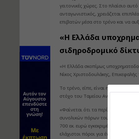
γειτονικές χώρες. Στο πλαίσιο αυτό
ανταγωνιστικός, χρειάζεται επιπλέ
επιβατών μέσα στο τρένο και να αυξ
«Η Ελλάδα υποχρημα
σιδηροδρομικό δίκτ
«Η Ελλάδα σκοπίμως υποχρηματοδοτε
Νίκος Χριστοδουλάκης, Επικεφαλής το
Το τρένο, είπε, είναι η πιο προφα
στόχο του Ταμείου Ανάκαμψης.
«Φαίνεται ότι τα περίπου 170 εκ. 
συνολικών πόρων του Ελλάδα 2.0) ακ
700 εκ. ευρώ εγκεκριμένων πόρων το
ελάχιστοι πόροι για ένα από τα μικρ