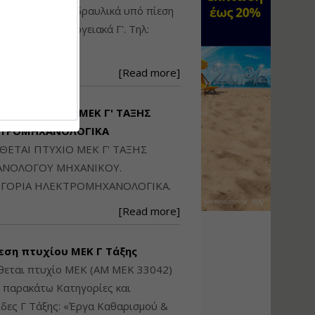
Ηλεκτρονική
ικού: Η/Μ Γ', Υδραυλικά υπό πίεση
Ταυτότητα Κτιρίου/
Αυτοτελούς
ιομηχανικά - Ενεργειακά Γ'. Τηλ:
Διηρημένης
250871
ιδιοκτησίας – Θεωρία
και Πράξη (2024)
[Read more]
Εισηγήτρια:
Αναστασία Μητρακάκη
Τιμή από: €140.00
ΙΘΕΤΑΙ ΠΤΥΧΙΟ ΜΕΚ Γ' ΤΑΞΗΣ
Διάρκεια: 6 ώρες
ΚΤΡΟΜΗΧΑΝΟΛΟΓΙΚΑ
ΙΘΕΤΑΙ ΠΤΥΧΙΟ ΜΕΚ Γ' ΤΑΞΗΣ
Εφαρμογή
ΝΟΛΟΓΟΥ ΜΗΧΑΝΙΚΟΥ.
Πολεοδομικού
ΓΟΡΙΑ ΗΛΕΚΤΡΟΜΗΧΑΝΟΛΟΓΙΚΑ.
Σχεδιασμού Εντός
Ορίων Πόλεων και
[Read more]
Οικισμών και Εκτός
Σχεδίου Δόμησης
εση πτυχίου ΜΕΚ Γ Τάξης
Εισηγήτρια:
Γραμματή Μπακλατσή
θεται πτυχίο ΜΕΚ (ΑΜ ΜΕΚ 33042)
Τιμή από: €145.00
ς παρακάτω Κατηγορίες και
Διάρκεια: 8 ώρες
δες Γ Τάξης: «Έργα Καθαρισμού &