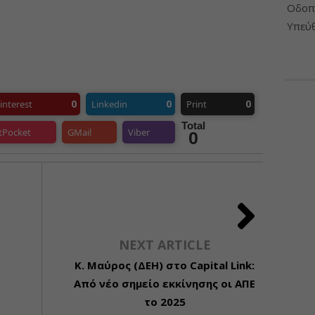
Οδοπο
Υπεύθ
0
0
0
interest
Linkedin
Print
Total
tPocket
GMail
Viber
0
NEXT ARTICLE
Κ. Μαύρος (ΔΕΗ) στο Capital Link:
Από νέο σημείο εκκίνησης οι ΑΠΕ
το 2025