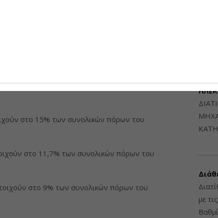
 της Ευρώπης, τη στιγμή που άλλες χώρες έχουν
Μηχαν
όρων του ΤΑΑ για τον σιδηρόδρομο τους», σημείωσε
Β', Β
6948
διαθέσιμα στοιχεία προέβλεψαν στα αρχικά σχέδια
εκτικότητας για υποδομές σιδηροδρόμων:
ΔΙΑΤ
ιστοιχούν στο 17% των συνολικών πόρων του
ΗΛΕ
ΔΙΑΤ
ΜΗΧΑ
τοιχούν στο 15% των συνολικών πόρων του
ΚΑΤΗ
στοιχούν στο 11,7% των συνολικών πόρων του
Διάθ
Διατί
ιστοιχούν στο 9% των συνολικών πόρων του
με τι
Βαθμί