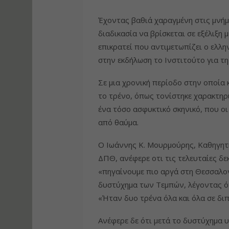
Έχοντας βαθιά χαραγμένη στις μνήμε
διαδικασία να βρίσκεται σε εξέλιξ
επικρατεί που αντιμετωπίζει ο ελλη
στην εκδήλωση το Ινστιτούτο για τη 
Σε μια χρονική περίοδο στην οποία
το τρένο, όπως τονίστηκε χαρακτη
ένα τόσο ασφυκτικό σκηνικό, που ο
από θαύμα.
Ο Ιωάννης Κ. Μουρμούρης, Καθηγη
ΔΠΘ, ανέφερε οτι τις τελευταίες δε
«πηγαίνουμε πιο αργά στη Θεσσαλον
δυστύχημα των Τεμπών, λέγοντας ότ
«Ήταν δυο τρένα όλα και όλα σε διπ
Ανέφερε δε ότι μετά το δυστύχημα 