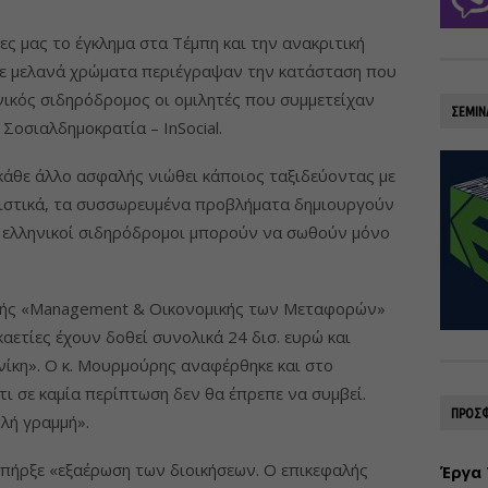
ς μας το έγκλημα στα Τέμπη και την ανακριτική
η με μελανά χρώματα περιέγραψαν την κατάσταση που
νικός σιδηρόδρομος οι ομιλητές που συμμετείχαν
ΣΕΜΙΝ
Σοσιαλδημοκρατία – InSocial.
 κάθε άλλο ασφαλής νιώθει κάποιος ταξιδεύοντας με
ριστικά, τα συσσωρευμένα προβλήματα δημιουργούν
ι ελληνικοί σιδηρόδρομοι μπορούν να σωθούν μόνο
τής «Management & Οικονομικής των Μεταφορών»
καετίες έχουν δοθεί συνολικά 24 δισ. ευρώ και
ίκη». Ο κ. Μουρμούρης αναφέρθηκε και στο
ι σε καμία περίπτωση δεν θα έπρεπε να συμβεί.
ΠΡΟΣΦ
λή γραμμή».
υπήρξε «εξαέρωση των διοικήσεων. Ο επικεφαλής
Έργα 