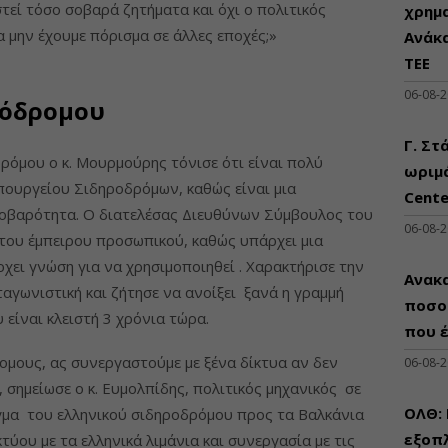
στεί τόσο σοβαρά ζητήματα και όχι ο πολιτικός
χρημ
 μην έχουμε πόρισμα σε άλλες εποχές;»
Ανάκ
ΤΕΕ
06-08-
ρόδρομου
Γ. Στ
όμου ο κ. Μουρμούρης τόνισε ότι είναι πολύ
ωριμά
πουργείου Σιδηροδρόμων, καθώς είναι μια
Cente
 σοβαρότητα. Ο διατελέσας Διευθύνων Σύμβουλος του
06-08-
του έμπειρου προσωπικού, καθώς υπάρχει μια
χει γνώση για να χρησιμοποιηθεί . Χαρακτήρισε την
Ανακα
αγωνιστική και ζήτησε να ανοίξει ξανά η γραμμή
ποσο
είναι κλειστή 3 χρόνια τώρα.
που 
ομους, ας συνεργαστούμε με ξένα δίκτυα αν δεν
06-08-
 σημείωσε ο κ. Ευμολπίδης, πολιτικός μηχανικός σε
ΟΛΘ:
γμα του ελληνικού σιδηροδρόμου προς τα Βαλκάνια
εξοπλ
τύου με τα ελληνικά λιμάνια και συνεργασία με τις