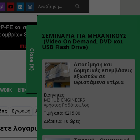

ΣΕΜΙΝΑΡΙΑ ΓΙΑ ΜΗΧΑΝΙΚΟΥΣ
(Video On Demand, DVD και
USB Flash Drive)
Close (X)
Αποτίμηση και
δομητικές επεμβάσεις
εξωστών σε
υφιστάμενα κτίρια
 WORK
ΕΠΙΚΟΙΝΩΝΙΑ
Εισηγητές:
M2HUB ENGINEERS
Χρήστος Ροδόπουλος
δος
Εγγραφή
Ανάκτηση κωδικού
Τιμή από: €215.00
Διάρκεια: 10 ώρες
ετε λογαριασμό;