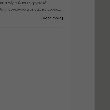
ιία Υδραυλικά Ενεργειακά
Ανάθεση – Εκτέλεση –
υνη συνεργασία με σαφείς όρους…
Επίβλεψη Δημοσίων
Έργων με τον
[Read more]
Ν.4782/2021
Εισηγητής:
Ζήσης Παπασταμάτης
Τιμή από: €220.00
Διάρκεια: 18 ώρες
Σχεδιασμός, μελέτη
και τεχνική
υλοποίηση
φωτοβολταϊκών
συστημάτων για
αυτοπαραγωγή (Net-
metering)
Εισηγητής:
Νικόλαος Παπαναστασίου
Τιμή από: €215.00
Διάρκεια: 16 ώρες