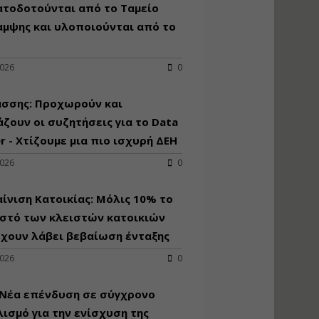
κατασκευή
ατοδοτούνται από το Ταμείο
κoλυμβητικής
αμψης και υλοποιούνται από το
υδατοδεξαμενής
Εισηγητής:
Χρήστος Ροδόπουλος
2026
0
Τιμή από: €230.00
Διάρκεια: 14 ώρες
άσσης: Προχωρούν και
ζουν οι συζητήσεις για το Data
r - Χτίζουμε μια πιο ισχυρή ΔΕΗ
Διαδικασία
αδειοδότησης και
2026
0
έκδοσης
πιστοποιητικού
κατάταξης
ίνιση Κατοικίας: Μόλις 10% το
τουριστικών μονάδων
στό των κλειστών κατοικιών
Εισηγητές:
έχουν λάβει βεβαίωση ένταξης
Γραμματή Μπακλατσή
Νικόλαος Σαρούκος
2026
0
Τιμή από: €145.00
Διάρκεια: 8 ώρες
 Νέα επένδυση σε σύγχρονο
ισμό για την ενίσχυση της