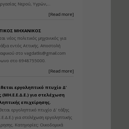
ργασίας Νερού, Υγρών,…
Βασικά στοιχεία
τεχνολογίας
[Read more]
φωτισμού LED και
ανάλυση Συστημάτων
Διαχείρισης
ΤΙΚΟΣ ΜΗΧΑΝΙΚΟΣ
Φωτισμού
ται νέος πολιτικός μηχανικός για
Εισηγητής:
Στέφανος Τουλόγλου
άξια εντός Αττικής. Αποστολή
Τιμή από: €190.00
ραφικού στο
vagdatlis@gmail.com
Διάρκεια: 12 ώρες
φωνο στο 6948755000.
[Read more]
Εκπόνηση Τοπικών και
Ειδικών Πολεοδομικών
Σχεδίων (ΤΠΣ και ΕΠΣ)
ίθεται εργοληπτικό πτυχίο Δ’
 (ΜΗ.Ε.Ε.Δ.Ε.) για στελέχωση
ληπτικής επιχείρησης.
Εισηγητής:
Λάμπρος Κίσσας
θεται εργοληπτικό πτυχίο Δ’ τάξης
Τιμή από: €130.00
.Ε.Δ.Ε.) για στελέχωση εργοληπτικής
Διάρκεια: 6 ώρες
ίρησης. Κατηγορίες: Οικοδομικά