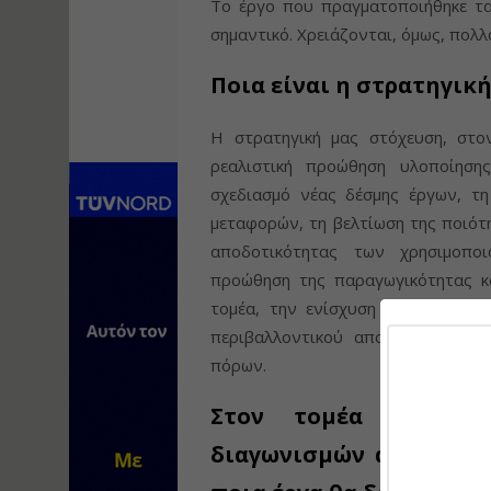
Το έργο που πραγματοποιήθηκε τα
σημαντικό. Χρειάζονται, όμως, πολλ
Ποια είναι η στρατηγική
Η στρατηγική μας στόχευση, στον
ρεαλιστική προώθηση υλοποίηση
σχεδιασμό νέας δέσμης έργων, τ
μεταφορών, τη βελτίωση της ποιότ
αποδοτικότητας των χρησιμοπο
προώθηση της παραγωγικότητας κ
τομέα, την ενίσχυση των «πράσι
περιβαλλοντικού αποτυπώματος κ
πόρων.
Στον τομέα των έρ
διαγωνισμών αρκετών δ