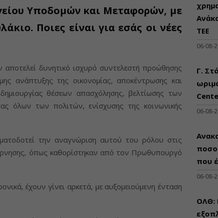
χρημ
είου Υποδομών και Μεταφορών, με
Ανάκ
άκιο. Ποιες είναι για εσάς οι νέες
ΤΕΕ
06-08-
 αποτελεί δυνητικό ισχυρό συντελεστή προώθησης
Γ. Στ
μης ανάπτυξης της οικονομίας, αποκέντρωσης και
ωριμά
 δημιουργίας θέσεων απασχόλησης, βελτίωσης των
Cente
τας όλων των πολιτών, ενίσχυσης της κοινωνικής
06-08-
Ανακα
ματοδοτεί την αναγνώριση αυτού του ρόλου στις
ποσο
βέρνησης, όπως καθορίστηκαν από τον Πρωθυπουργό
που 
06-08-
ρονικά, έχουν γίνει αρκετά, με αυξομειούμενη ένταση
ΟΛΘ:
εξοπλ