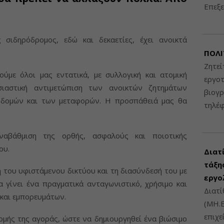
Επεξε
 σιδηρόδρομος, εδώ και δεκαετίες, έχει ανοικτά
ΠΟΛΙ
Ζητεί
ύμε όλοι μας εντατικά, με συλλογική και ατομική
εργοτ
ιαστική αντιμετώπιση των ανοικτών ζητημάτων
βιογ
οδομών και των μεταφορών. Η προσπάθειά μας θα
τηλέ
ναβάθμιση της ορθής, ασφαλούς και ποιοτικής
ου.
Διατ
τάξης
 του υφιστάμενου δικτύου και τη διασύνδεσή του με
εργο
α γίνει ένα πραγματικά ανταγωνιστικό, χρήσιμο και
Διατί
και εμπορευμάτων.
(ΜΗ.Ε
επιχε
ομής της αγοράς, ώστε να δημιουργηθεί ένα βιώσιμο