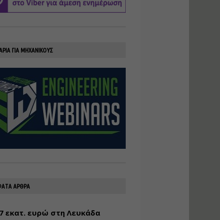
υλοποίηση
φωτοβολταϊκών
συστημάτων για
αυτοπαραγωγή (Net-
Billing)
ΑΡΙΑ ΓΙΑ ΜΗΧΑΝΙΚΟΥΣ
Εισηγητής:
Νικόλαος Παπαναστασίου
Τιμή από: €230.00
Διάρκεια: 16 ώρες
Αρχιτεκτονικός
Σχεδιασμός με το
Rhinoceros
Εισηγητής:
Κυριάκος Γολέμης
Τιμή από: €275.00
Διάρκεια: 18 ώρες
ΑΤΑ ΑΡΘΡΑ
7 εκατ. ευρώ στη Λευκάδα
Σχεδιασμός και