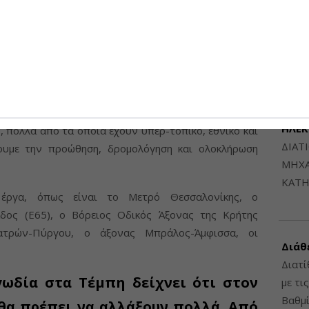
τεραιότητα;
Μηχαν
Β', Β
λάδα του 2030 περιλαμβάνει 188 σημαντικά έργα, με
6948
ευρώ.
μυρικά, υδρευτικά, αρδευτικά, κτιριακά και λιμενικά,
μών.
ΔΙΑΤ
ΗΛΕ
, πολλά από τα οποία έχουν υπερ-τοπικό, εθνικό και
ΔΙΑΤ
ξουμε την προώθηση, δρομολόγηση και ολοκλήρωση
ΜΗΧΑ
ΚΑΤΗ
 έργα, όπως είναι το Μετρό Θεσσαλονίκης, ο
άδος (Ε65), ο Βόρειος Οδικός Άξονας της Κρήτης
ατρών-Πύργου, ο άξονας Μπράλος-Άμφισσα, οι
Διάθ
Διατί
ωδία στα Τέμπη δείχνει ότι στον
με τι
Βαθμί
θα πρέπει να αλλάξουν πολλά. Από