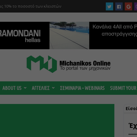
λις 10% το ποσοστό των κλειστών
ι βεβαίωση ένταξης
ABOUT US
ΑΓΓΕΛΙΕΣ
ΣΕΜΙΝΑΡΙΑ – WEBINARS
SUBMIT YOUR
Είσο
Έχ