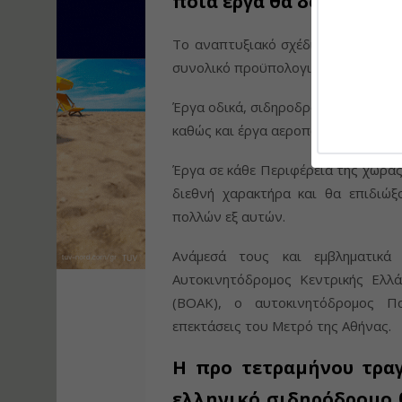
ποια έργα θα δοθεί προ
Το αναπτυξιακό σχέδιο για την Ελ
συνολικό προϋπολογισμό 27,6 δισ. 
Έργα οδικά, σιδηροδρομικά, αντιπλημ
καθώς και έργα αεροπορικών υποδο
Έργα σε κάθε Περιφέρεια της χώρας
διεθνή χαρακτήρα και θα επιδιώ
πολλών εξ αυτών.
Ανάμεσά τους και εμβληματικά
Αυτοκινητόδρομος Κεντρικής Ελλ
(ΒΟΑΚ), ο αυτοκινητόδρομος Π
επεκτάσεις του Μετρό της Αθήνας.
Η προ τετραμήνου τραγ
ελληνικό σιδηρόδρομο 