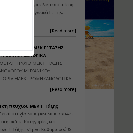
Ηλεκτρονική
ικού: Η/Μ Γ', Υδραυλικά υπό πίεση
Ταυτότητα Κτιρίου/
Αυτοτελούς
ιομηχανικά - Ενεργειακά Γ'. Τηλ:
Διηρημένης
250871
ιδιοκτησίας – Θεωρία
και Πράξη (2024)
[Read more]
Εισηγήτρια:
Αναστασία Μητρακάκη
Τιμή από: €140.00
ΙΘΕΤΑΙ ΠΤΥΧΙΟ ΜΕΚ Γ' ΤΑΞΗΣ
Διάρκεια: 6 ώρες
ΚΤΡΟΜΗΧΑΝΟΛΟΓΙΚΑ
ΙΘΕΤΑΙ ΠΤΥΧΙΟ ΜΕΚ Γ' ΤΑΞΗΣ
Εφαρμογή
ΝΟΛΟΓΟΥ ΜΗΧΑΝΙΚΟΥ.
Πολεοδομικού
ΓΟΡΙΑ ΗΛΕΚΤΡΟΜΗΧΑΝΟΛΟΓΙΚΑ.
Σχεδιασμού Εντός
Ορίων Πόλεων και
[Read more]
Οικισμών και Εκτός
Σχεδίου Δόμησης
εση πτυχίου ΜΕΚ Γ Τάξης
Εισηγήτρια:
Γραμματή Μπακλατσή
θεται πτυχίο ΜΕΚ (ΑΜ ΜΕΚ 33042)
Τιμή από: €145.00
ς παρακάτω Κατηγορίες και
Διάρκεια: 8 ώρες
δες Γ Τάξης: «Έργα Καθαρισμού &