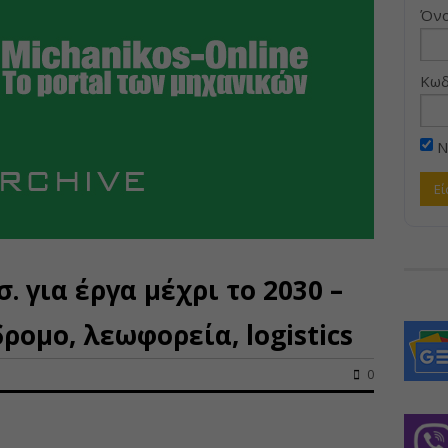
Όνο
Κωδ
Ν
σ. για έργα μέχρι το 2030 –
δρομο, λεωφορεία, logistics
0