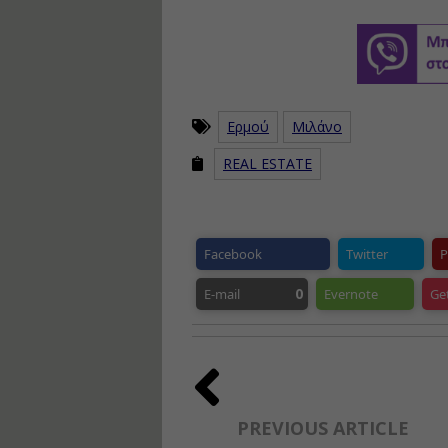
Ερμού
Μιλάνο
REAL ESTATE
Facebook
Twitter
P
0
E-mail
Evernote
Ge
PREVIOUS ARTICLE