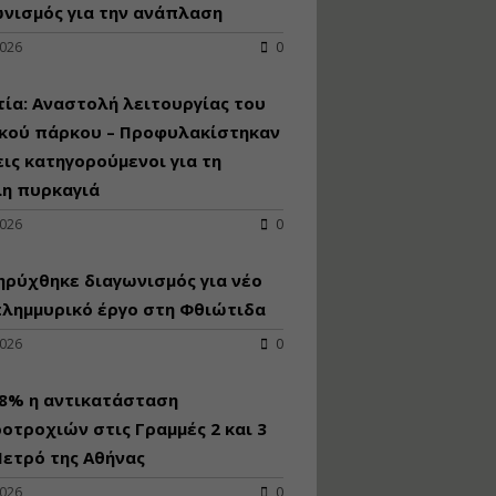
κατασκευή
νισμός για την ανάπλαση
κoλυμβητικής
2026
0
υδατοδεξαμενής
Εισηγητής:
Χρήστος Ροδόπουλος
ία: Αναστολή λειτουργίας του
Τιμή από: €230.00
ικού πάρκου – Προφυλακίστηκαν
Διάρκεια: 14 ώρες
εις κατηγορούμενοι για τη
λη πυρκαγιά
Διαδικασία
2026
0
αδειοδότησης και
έκδοσης
ρύχθηκε διαγωνισμός για νέo
πιστοποιητικού
κατάταξης
πλημμυρικό έργο στη Φθιώτιδα
τουριστικών μονάδων
2026
0
Εισηγητές:
Γραμματή Μπακλατσή
Νικόλαος Σαρούκος
98% η αντικατάσταση
Τιμή από: €145.00
οτροχιών στις Γραμμές 2 και 3
Διάρκεια: 8 ώρες
ετρό της Αθήνας
2026
0