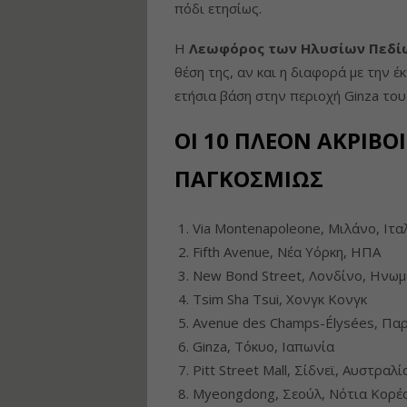
πόδι ετησίως.
Η
Λεωφόρος των Ηλυσίων Πεδίω
θέση της, αν και η διαφορά με την 
ετήσια βάση στην περιοχή Ginza του
ΟΙ 10 ΠΛΕΟΝ ΑΚΡΙΒΟ
ΠΑΓΚΟΣΜΙΩΣ
Via Montenapoleone, Μιλάνο, Ιτα
Fifth Avenue, Νέα Υόρκη, ΗΠΑ
New Bond Street, Λονδίνο, Ηνωμ
Tsim Sha Tsui, Χονγκ Κονγκ
Avenue des Champs-Élysées, Παρί
Ginza, Τόκυο, Ιαπωνία
Pitt Street Mall, Σίδνεϊ, Αυστραλί
Myeongdong, Σεούλ, Νότια Κορέ