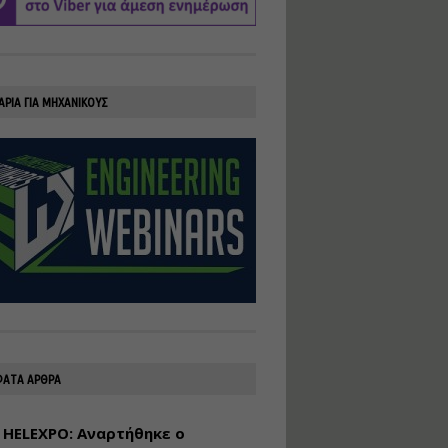
υλοποίηση
φωτοβολταϊκών
συστημάτων για
αυτοπαραγωγή (Net-
Billing)
ΑΡΙΑ ΓΙΑ ΜΗΧΑΝΙΚΟΥΣ
Εισηγητής:
Νικόλαος Παπαναστασίου
Τιμή από: €230.00
Διάρκεια: 16 ώρες
Αρχιτεκτονικός
Σχεδιασμός με το
Rhinoceros
Εισηγητής:
Κυριάκος Γολέμης
Τιμή από: €275.00
Διάρκεια: 18 ώρες
ΑΤΑ ΑΡΘΡΑ
 HELEXPO: Αναρτήθηκε ο
Σχεδιασμός και