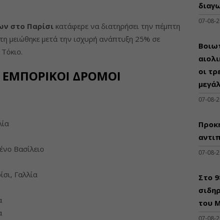
διαγω
07-08-
ν στο Παρίσι
κατάφερε να διατηρήσει την πέμπτη
έκτη μειώθηκε μετά την ισχυρή ανάπτυξη 25% σε
Βοιωτ
 Τόκιο.
αιολ
οι τρ
Ι ΕΜΠΟΡΙΚΟΙ ΔΡΟΜΟΙ
μεγά
07-08-
λία
Προκη
αντι
ένο Βασίλειο
07-08-
σι, Γαλλία
Στο 
σιδηρ
α
του Μ
α
07-08-