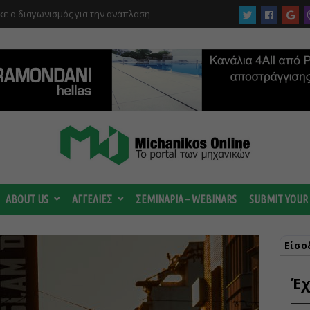
ε ο διαγωνισμός για την ανάπλαση
ργίας του αιολικού πάρκου –
 κατηγορούμενοι για τη μεγάλη πυρκαγιά
ABOUT US
ΑΓΓΕΛΙΕΣ
ΣΕΜΙΝΑΡΙΑ – WEBINARS
SUBMIT YOUR
Είσο
Έχ