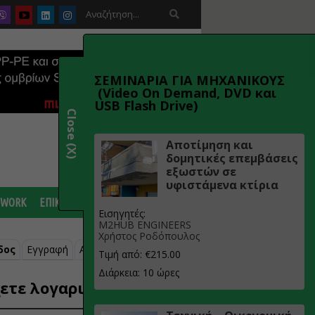

ΣΕΜΙΝΑΡΙΑ ΓΙΑ ΜΗΧΑΝΙΚΟΥΣ
(Video On Demand, DVD και
USB Flash Drive)
Close (X)
Αποτίμηση και
δομητικές επεμβάσεις
εξωστών σε
υφιστάμενα κτίρια
 WORK
ΕΠΙΚΟΙΝΩΝΙΑ
Εισηγητές:
M2HUB ENGINEERS
Χρήστος Ροδόπουλος
δος
Εγγραφή
Ανάκτηση κωδικού
Τιμή από: €215.00
Διάρκεια: 10 ώρες
ετε λογαριασμό;