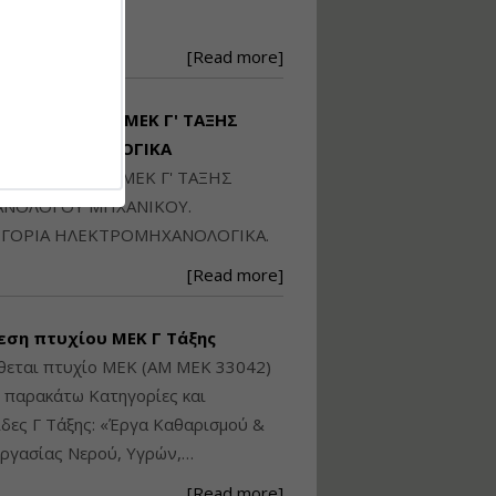
Ηλεκτρονική
250871
Ταυτότητα Κτιρίου/
Αυτοτελούς
[Read more]
Διηρημένης
ιδιοκτησίας – Θεωρία
και Πράξη (2024)
ΙΘΕΤΑΙ ΠΤΥΧΙΟ ΜΕΚ Γ' ΤΑΞΗΣ
Εισηγήτρια:
Αναστασία Μητρακάκη
ΚΤΡΟΜΗΧΑΝΟΛΟΓΙΚΑ
Τιμή από: €140.00
ΙΘΕΤΑΙ ΠΤΥΧΙΟ ΜΕΚ Γ' ΤΑΞΗΣ
Διάρκεια: 6 ώρες
ΝΟΛΟΓΟΥ ΜΗΧΑΝΙΚΟΥ.
ΓΟΡΙΑ ΗΛΕΚΤΡΟΜΗΧΑΝΟΛΟΓΙΚΑ.
Εφαρμογή
[Read more]
Πολεοδομικού
Σχεδιασμού Εντός
Ορίων Πόλεων και
εση πτυχίου ΜΕΚ Γ Τάξης
Οικισμών και Εκτός
Σχεδίου Δόμησης
θεται πτυχίο ΜΕΚ (ΑΜ ΜΕΚ 33042)
ς παρακάτω Κατηγορίες και
Εισηγήτρια:
Γραμματή Μπακλατσή
δες Γ Τάξης: «Έργα Καθαρισμού &
Τιμή από: €145.00
ργασίας Νερού, Υγρών,…
Διάρκεια: 8 ώρες
[Read more]