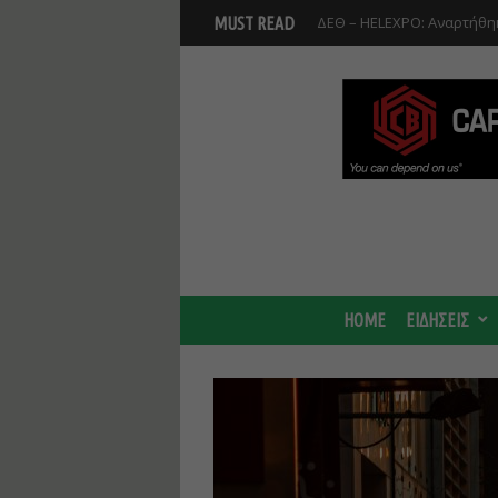
ΔΕΘ – HELEXPO: Αναρτήθηκ
MUST READ
Βοιωτία: Αναστολή λειτου
Προφυλακίστηκαν οι τρεις
HOME
ΕΙΔΗΣΕΙΣ