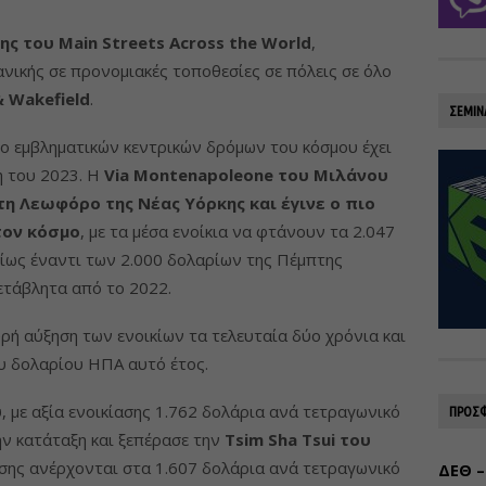
ης του Main Streets Across the World
,
ιανικής σε προνομιακές τοποθεσίες σε πόλεις σε όλο
 Wakefield
.
ΣΕΜΙΝ
ο εμβληματικών κεντρικών δρόμων του κόσμου έχει
η του 2023. Η
Via Montenapoleone του Μιλάνου
η Λεωφόρο της Νέας Υόρκης και έγινε ο πιο
τον κόσμο
, με τα μέσα ενοίκια να φτάνουν τα 2.047
ίως έναντι των 2.000 δολαρίων της Πέμπτης
ετάβλητα από το 2022.
ρή αύξηση των ενοικίων τα τελευταία δύο χρόνια και
υ δολαρίου ΗΠΑ αυτό έτος.
υ
, με αξία ενοικίασης 1.762 δολάρια ανά τετραγωνικό
ΠΡΟΣΦ
ην κατάταξη και ξεπέρασε την
Tsim Sha Tsui του
ίασης ανέρχονται στα 1.607 δολάρια ανά τετραγωνικό
ΔΕΘ –