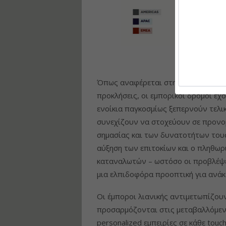
Όπως αναφέρεται στην έκθεση της C
προκλήσεις, οι εμπορικοί δρόμοι έχ
ενοίκια παγκοσμίως ξεπερνούν τελι
συνεχίζουν να στοχεύουν σε προνομ
σημασίας και των δυνατοτήτων του
αύξηση των επιτοκίων και ο πληθωρ
καταναλωτών – ωστόσο οι προβλέψε
μια ελπιδοφόρα προοπτική για ανάκ
Οι έμποροι λιανικής αντιμετωπίζουν
προσαρμόζονται στις μεταβαλλόμεν
personalized εμπειρίες σε κάθε touc