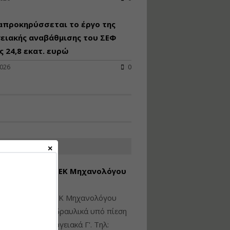
Υγιεινή και Ασφάλεια
απροκηρύσσεται το έργο της
στα Ιδιωτικά και
Δημόσια Έργα
ειακής αναβάθμισης του ΣΕΦ
 24,8 εκατ. ευρώ
Εισηγητής:
Ζήσης Παπασταμάτης
2026
0
Τιμή από: €145.00
Διάρκεια: 7 ώρες
Διαδικασία Έκδοσης
Οικοδομικών Αδειών
μέσω του e-Άδειες –
ΑΤΕΣ ΑΓΓΕΛΙΕΣ
Παραδείγματα
Εφαρμογής
εση Πτυχίου ΜΕΚ Μηχανολόγου
Εισηγήτρια:
Αναστασία Μητρακάκη
νικού Γ' Τάξης
Τιμή από: €165.00
ίθεται πτυχίο ΜΕΚ Μηχανολόγου
Διάρκεια: 9 ώρες
ικού: Η/Μ Γ', Υδραυλικά υπό πίεση
ιομηχανικά - Ενεργειακά Γ'. Τηλ: