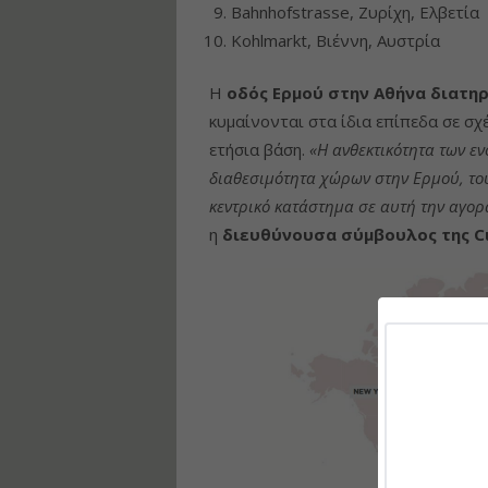
Bahnhofstrasse, Ζυρίχη, Ελβετία
Kohlmarkt, Βιέννη, Αυστρία
Η
οδός Eρμού στην Αθήνα διατηρ
κυμαίνονται στα ίδια επίπεδα σε σχ
ετήσια βάση.
«Η ανθεκτικότητα των ε
διαθεσιμότητα χώρων στην Ερμού, τ
κεντρικό κατάστημα σε αυτή την αγορά
η
διευθύνουσα σύμβουλος της Cu