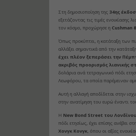
Στη δημοσιοποίηση της
34ης έκδοσ
εξετάζοντας τις τιμές ενοικίασης λ
τον κόσμο, προχώρησε η
Cushman &
Όπως προκύπτει, η κατάταξη των πι
αλλάξει σημαντικά από την κατάταξ
έχει πλέον ξεπεράσει την Πέμπτ
ακριβός προορισμός λιανικής σ
δολάρια ανά τετραγωνικό πόδι ετησ
Λεωφόρου, τα οποία παρέμειναν αμ
Αυτή η αλλαγή αποδίδεται στην ισχυ
στην ανατίμηση του ευρώ έναντι το
Η
New Bond Street του Λονδίνο
πόδι ετησίως, έχει επίσης ανέβει στ
Χονγκ Κονγκ
, όπου οι αξίες ενοικ