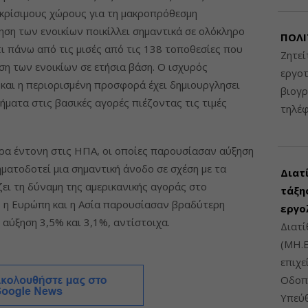
 κρίσιμους χώρους για τη μακροπρόθεσμη
ηση των ενοικίων ποικίλλει σημαντικά σε ολόκληρο
ΠΟΛΙ
ι πάνω από τις μισές από τις 138 τοποθεσίες που
Ζητεί
 των ενοικίων σε ετήσια βάση. Ο ισχυρός
εργοτ
αι η περιορισμένη προσφορά έχει δημιουργλησει
βιογ
ήματα στις βασικές αγορές πιέζοντας τις τιμές
τηλέ
ερα έντονη στις ΗΠΑ, οι οποίες παρουσίασαν αύξηση
ματοδοτεί μια σημαντική άνοδο σε σχέση με τα
Διατ
ει τη δύναμη της αμερικανικής αγοράς στο
τάξης
α, η Ευρώπη και η Ασία παρουσίασαν βραδύτερη
εργο
αύξηση 3,5% και 3,1%, αντίστοιχα.
Διατί
(ΜΗ.Ε
επιχε
Οδοπο
Υπεύθ