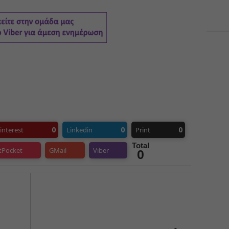
0
0
0
interest
Linkedin
Print
Total
tPocket
GMail
Viber
0