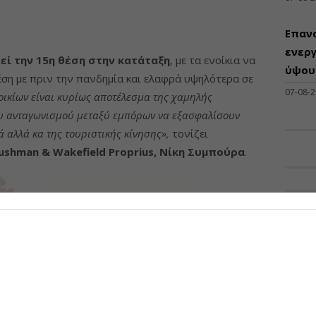
Επαν
ενεργ
εί την 15η θέση στην κατάταξη
, με τα ενοίκια να
ύψους
έση με πριν την πανδημία και ελαφρά υψηλότερα σε
07-08-
νοικίων είναι κυρίως αποτέλεσμα της χαμηλής
ου ανταγωνισμού μεταξύ εμπόρων να εξασφαλίσουν
 αλλά κα της τουριστικής κίνησης»,
τονίζει
shman & Wakefield Proprius, Νίκη Συμπούρα
.
ΠΡΟΣΦ
Διάθ
Μηχα
Διατ
Μηχαν
Β', Β