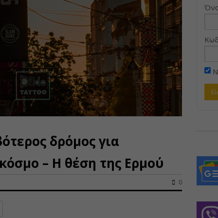
Όνο
Κωδ
Ν
βότερος δρόμος για
κόσμο – Η θέση της Ερμού
0