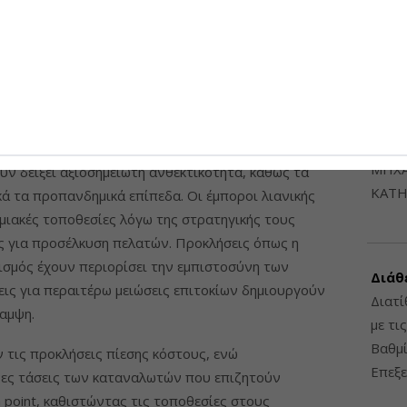
6948
ΔΙΑΤ
ΗΛΕ
ΔΙΑΤ
ushman & Wakefield Proprius «παρά τις οικονομικές
ΜΗΧΑ
ουν δείξει αξιοσημείωτη ανθεκτικότητα, καθώς τα
ΚΑΤΗ
κά τα προπανδημικά επίπεδα. Οι έμποροι λιανικής
ιακές τοποθεσίες λόγω της στρατηγικής τους
ς για προσέλκυση πελατών. Προκλήσεις όπως η
ισμός έχουν περιορίσει την εμπιστοσύνη των
Διάθ
ις για περαιτέρω μειώσεις επιτοκίων δημιουργούν
Διατί
αμψη.
με τι
Βαθμί
 τις προκλήσεις πίεσης κόστους, ενώ
Επεξε
ες τάσεις των καταναλωτών που επιζητούν
h point, καθιστώντας τις τοποθεσίες στους