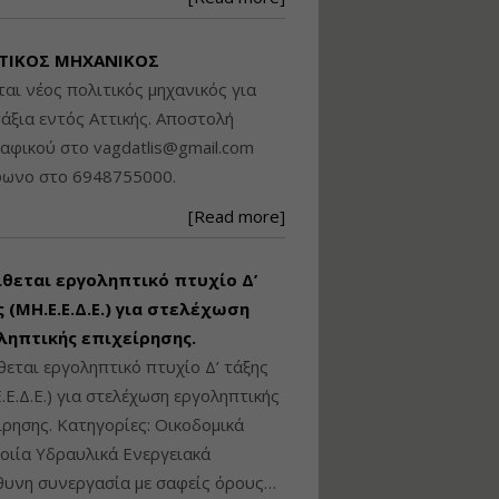
Βασικά στοιχεία
τεχνολογίας
ΤΙΚΟΣ ΜΗΧΑΝΙΚΟΣ
φωτισμού LED και
ανάλυση Συστημάτων
ται νέος πολιτικός μηχανικός για
Διαχείρισης
άξια εντός Αττικής. Αποστολή
Φωτισμού
ραφικού στο
vagdatlis@gmail.com
Εισηγητής:
Στέφανος Τουλόγλου
φωνο στο 6948755000.
Τιμή από: €190.00
[Read more]
Διάρκεια: 12 ώρες
ίθεται εργοληπτικό πτυχίο Δ’
Εκπόνηση Τοπικών και
Ειδικών Πολεοδομικών
 (ΜΗ.Ε.Ε.Δ.Ε.) για στελέχωση
Σχεδίων (ΤΠΣ και ΕΠΣ)
ληπτικής επιχείρησης.
θεται εργοληπτικό πτυχίο Δ’ τάξης
.Ε.Δ.Ε.) για στελέχωση εργοληπτικής
Εισηγητής:
Λάμπρος Κίσσας
ίρησης. Κατηγορίες: Οικοδομικά
Τιμή από: €130.00
ιία Υδραυλικά Ενεργειακά
Διάρκεια: 6 ώρες
υνη συνεργασία με σαφείς όρους…