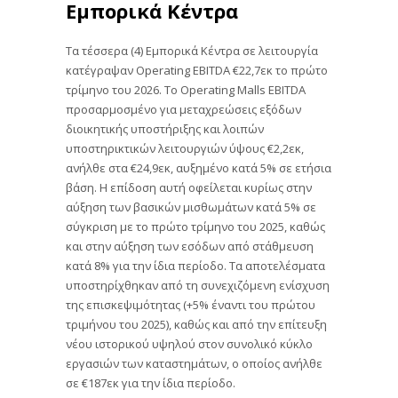
Εμπορικά Κέντρα
Τα τέσσερα (4) Εμπορικά Κέντρα σε λειτουργία
κατέγραψαν Operating EBITDA €22,7εκ το πρώτο
τρίμηνο του 2026. Το Operating Malls EBITDA
προσαρμοσμένο για μεταχρεώσεις εξόδων
διοικητικής υποστήριξης και λοιπών
υποστηρικτικών λειτουργιών ύψους €2,2εκ,
ανήλθε στα €24,9εκ, αυξημένο κατά 5% σε ετήσια
βάση. Η επίδοση αυτή οφείλεται κυρίως στην
αύξηση των βασικών μισθωμάτων κατά 5% σε
σύγκριση με το πρώτο τρίμηνο του 2025, καθώς
και στην αύξηση των εσόδων από στάθμευση
κατά 8% για την ίδια περίοδο. Τα αποτελέσματα
υποστηρίχθηκαν από τη συνεχιζόμενη ενίσχυση
της επισκεψιμότητας (+5% έναντι του πρώτου
τριμήνου του 2025), καθώς και από την επίτευξη
νέου ιστορικού υψηλού στον συνολικό κύκλο
εργασιών των καταστημάτων, ο οποίος ανήλθε
σε €187εκ για την ίδια περίοδο.