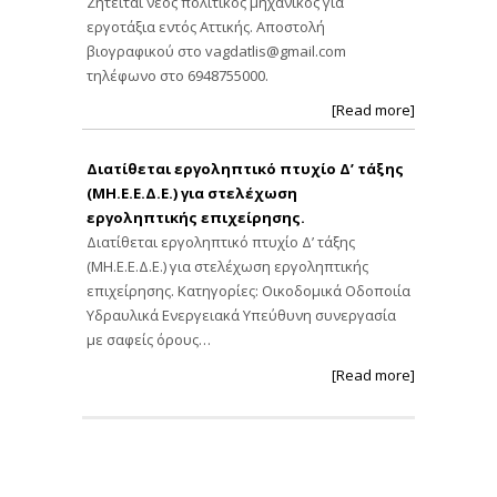
Ζητείται νέος πολιτικός μηχανικός για
εργοτάξια εντός Αττικής. Αποστολή
βιογραφικού στο
vagdatlis@gmail.com
τηλέφωνο στο 6948755000.
[Read more]
Διατίθεται εργοληπτικό πτυχίο Δ’ τάξης
(ΜΗ.Ε.Ε.Δ.Ε.) για στελέχωση
εργοληπτικής επιχείρησης.
Διατίθεται εργοληπτικό πτυχίο Δ’ τάξης
(ΜΗ.Ε.Ε.Δ.Ε.) για στελέχωση εργοληπτικής
επιχείρησης. Κατηγορίες: Οικοδομικά Οδοποιία
Υδραυλικά Ενεργειακά Υπεύθυνη συνεργασία
με σαφείς όρους…
[Read more]