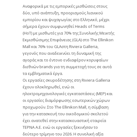
Αναφορικά με τις εμπορικές μισθώσεις στους
δύο, υπό ανάπτυξη, προορισμούς λιανικού
εμπορίου και ψυχαγωγίας στο Ελληνικό, μέχρι
σήμερα έχουν συμφωνηθεί Heads of Terms
(HoT) με μισθωτές για 70% της Συνολικής Μεικτής
Εκμισθώσιμης Επιφάνειας (GLA) στο The Ellinikon
Mall και 76% του GLAστη Riviera Galleria,
γεγονός που αναδεικνύει τη δυναμική της
αγοράς και το έντονο ενδιαφέρον κορυφαίων
διεθνών brands για τη συμμετοχή τους σε αυτά
τα εμβληματικά έργα.
Οι εργασίες σκυροδέτησης στη Riviera Galleria
έχουν ολοκληρωθεί, ενώ οι
ηλεκτρομηχανολογικές εγκαταστάσεις (MEP) και
οι εργασίες διαμόρφωσης εσωτερικών χώρων
προχωρούν. Στο The Ellinikon Mall, η σύμβαση
για την κατασκευή του οικοδομικού σκελετού
έχει ανατεθεί στην κατασκευαστική εταιρεία
ΤΕΡΝΑ Α.Ε. ενώ οι εργασίες ξεκινήσαν το
δεύτερο τρίμηνο του 2026. Η συνολική αξία