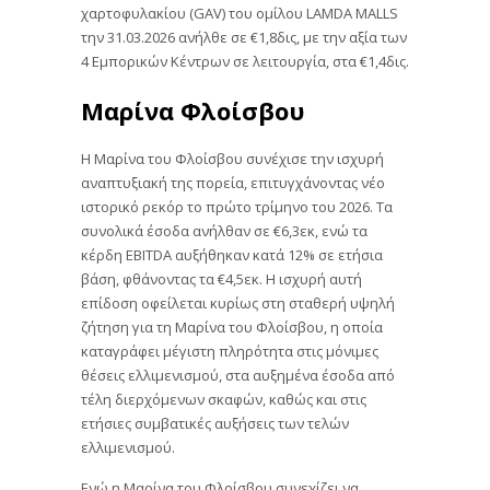
χαρτοφυλακίου (GAV) του ομίλου LAMDA MALLS
την 31.03.2026 ανήλθε σε €1,8δις, με την αξία των
4 Εμπορικών Κέντρων σε λειτουργία, στα €1,4δις.
Μαρίνα Φλοίσβου
Η Μαρίνα του Φλοίσβου συνέχισε την ισχυρή
αναπτυξιακή της πορεία, επιτυγχάνοντας νέο
ιστορικό ρεκόρ το πρώτο τρίμηνο του 2026. Τα
συνολικά έσοδα ανήλθαν σε €6,3εκ, ενώ τα
κέρδη EBITDA αυξήθηκαν κατά 12% σε ετήσια
βάση, φθάνοντας τα €4,5εκ. Η ισχυρή αυτή
επίδοση οφείλεται κυρίως στη σταθερή υψηλή
ζήτηση για τη Μαρίνα του Φλοίσβου, η οποία
καταγράφει μέγιστη πληρότητα στις μόνιμες
θέσεις ελλιμενισμού, στα αυξημένα έσοδα από
τέλη διερχόμενων σκαφών, καθώς και στις
ετήσιες συμβατικές αυξήσεις των τελών
ελλιμενισμού.
Ενώ η Μαρίνα του Φλοίσβου συνεχίζει να