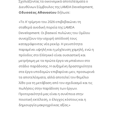
Σχολιάζοντας τα οικονομικά αποτελέσματα ο
Διευθύνων Σύμβουλος της LAMDA Development,
Οδυσσέας Αθανασίου
δήλωσε:
«Το Α’ τρίμηνο του 2026 επιβεβαιώνει τη
σταθερά ανοδική πορεία της LAMDA
Development. Οι βασικοί πυλώνες του Ομίλου
συνεχίζουν την ισχυρή απόδοσή τους
καταγράφοντας νέα ρεκόρ. Η ρευστότητα
παραμένει υψηλή και η μόχλευση χαμηλή, ενώ η
πρόοδος στο Ελληνικό είναι ουσιαστική και
μετρήσιμη με τα πρώτα έργα να μπαίνουν στο
στάδιο παράδοσης. Η αυξημένη δραστηριότητα
στα έργα υποδομών επιβαρύνει μεν, προσωρινά
τα αποτελέσματα, αλλά αποτελεί τον θεμέλιο
λίθο για τη μετάβαση από τον σχεδιασμό και τις
πωλήσεις στην παράδοση των έργων.
Προτεραιότητά μας είναι η συνέπεια στην
ποιοτική εκτέλεση, ο έλεγχος κόστους και η
δημιουργία μακροχρόνιας αξίας.»