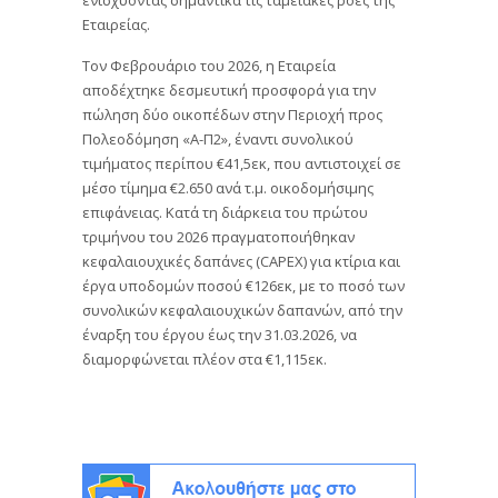
Εταιρείας.
Τον Φεβρουάριο του 2026, η Εταιρεία
αποδέχτηκε δεσμευτική προσφορά για την
πώληση δύο οικοπέδων στην Περιοχή προς
Πολεοδόμηση «A-Π2», έναντι συνολικού
τιμήματος περίπου €41,5εκ, που αντιστοιχεί σε
μέσο τίμημα €2.650 ανά τ.μ. οικοδομήσιμης
επιφάνειας. Κατά τη διάρκεια του πρώτου
τριμήνου του 2026 πραγματοποιήθηκαν
κεφαλαιουχικές δαπάνες (CAPEX) για κτίρια και
έργα υποδομών ποσού €126εκ, με το ποσό των
συνολικών κεφαλαιουχικών δαπανών, από την
έναρξη του έργου έως την 31.03.2026, να
διαμορφώνεται πλέον στα €1,115εκ.