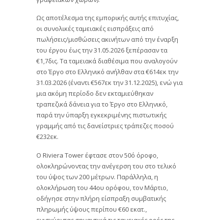
Ως αποτέλεσμα της εμπορικής αυτής επιτυχίας,
οι συνολικές ταμειακές εισπράξεις από
πωλήσεις/μισθώσεις ακινήτων από την έναρξη
του έργου έως την 31.05.2026 ξεπέρασαν τα
€1,7δις. Τα ταμειακά διαθέσιμα που αναλογούν
στο Έργο στο Ελληνικό ανήλθαν στα €614εκ την
31.03.2026 (έναντι €567εκ την 31.12.2025), ενώ για
μια ακόμη περίοδο δεν εκταμιεύθηκαν
τραπεζικά δάνεια για το Έργο στο Ελληνικό,
παρά την ύπαρξη εγκεκριμένης πιστωτικής
γραμμής από τις δανείστριες τράπεζες ποσού
€232εκ.
Ο Riviera Tower έφτασε στον 50ό όροφο,
ολοκληρώνοντας την ανέγερση του στο τελικό
του ύψος των 200 μέτρων. Παράλληλα, η
ολοκλήρωση του 44ου ορόφου, τον Μάρτιο,
οδήγησε στην πλήρη είσπραξη συμβατικής
πληρωμής ύψους περίπου €60 εκατ.,
ενισχύοντας σημαντικά τις ταμειακές ροές της