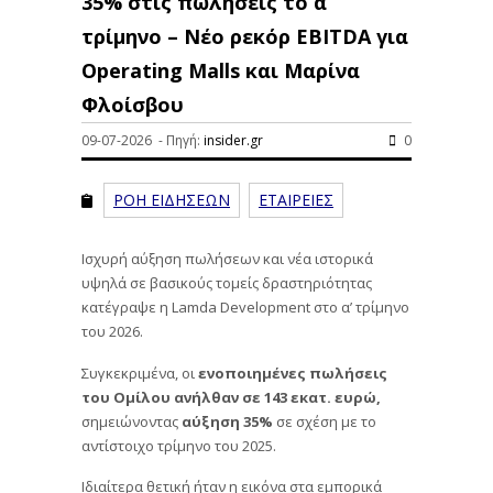
35% στις πωλήσεις το α’
τρίμηνο – Νέο ρεκόρ EBITDA για
Operating Malls και Μαρίνα
Φλοίσβου
09-07-2026 - Πηγή:
insider.gr
0
ΡΟΗ ΕΙΔΗΣΕΩΝ
ΕΤΑΙΡΕΙΕΣ
Iσχυρή αύξηση πωλήσεων και νέα ιστορικά
υψηλά σε βασικούς τομείς δραστηριότητας
κατέγραψε η Lamda Development στο α’ τρίμηνο
του 2026.
Συγκεκριμένα, οι
ενοποιημένες πωλήσεις
του Ομίλου ανήλθαν σε 143 εκατ. ευρώ,
σημειώνοντας
αύξηση 35%
σε σχέση με το
αντίστοιχο τρίμηνο του 2025.
Ιδιαίτερα θετική ήταν η εικόνα στα εμπορικά