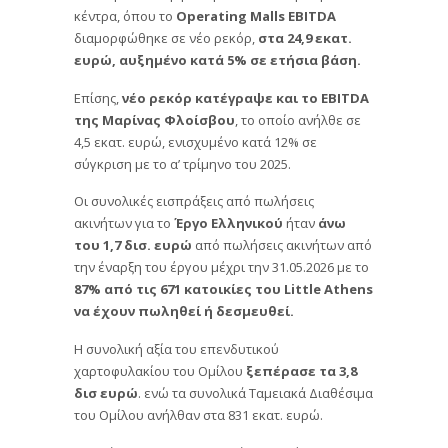
κέντρα, όπου το
Operating Malls EBITDA
διαμορφώθηκε σε νέο ρεκόρ,
στα 24,9 εκατ.
ευρώ, αυξημένο κατά 5% σε ετήσια βάση.
Επίσης,
νέο ρεκόρ κατέγραψε και το EBITDA
της Μαρίνας Φλοίσβου
, το οποίο ανήλθε σε
4,5 εκατ. ευρώ, ενισχυμένο κατά 12% σε
σύγκριση με το α’ τρίμηνο του 2025.
Οι συνολικές εισπράξεις από πωλήσεις
ακινήτων για το
Έργο Ελληνικού
ήταν
άνω
του 1,7 δισ. ευρώ
από πωλήσεις ακινήτων από
την έναρξη του έργου μέχρι την 31.05.2026 με το
87% από τις 671 κατοικίες του Little Athens
να έχουν πωληθεί ή δεσμευθεί.
Η συνολική αξία του επενδυτικού
χαρτοφυλακίου του Ομίλου
ξεπέρασε τα 3,8
δισ ευρώ
. ενώ τα συνολικά Ταμειακά Διαθέσιμα
του Ομίλου ανήλθαν στα 831 εκατ. ευρώ.