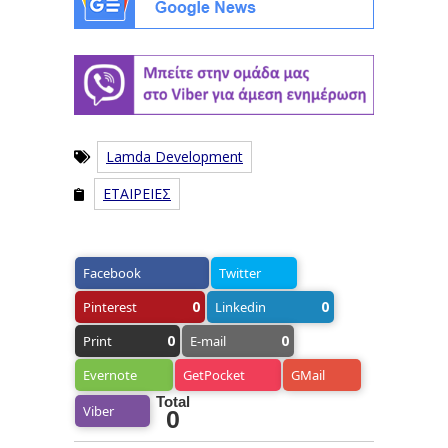
Lamda Development
ΕΤΑΙΡΕΙΕΣ
Facebook
Twitter
0
0
Pinterest
Linkedin
0
0
Print
E-mail
Evernote
GetPocket
GMail
Total
Viber
0