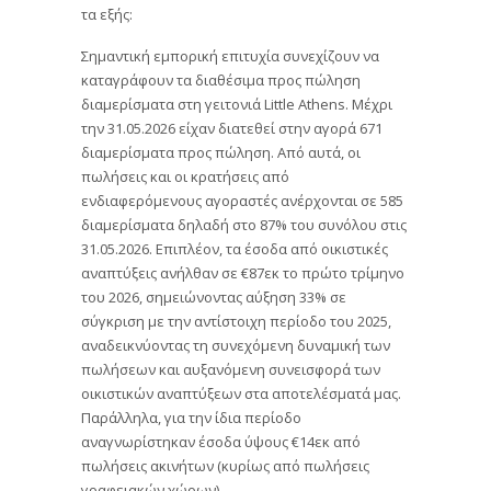
τα εξής:
Σημαντική εμπορική επιτυχία συνεχίζουν να
καταγράφουν τα διαθέσιμα προς πώληση
διαμερίσματα στη γειτονιά Little Athens. Μέχρι
την 31.05.2026 είχαν διατεθεί στην αγορά 671
διαμερίσματα προς πώληση. Από αυτά, οι
πωλήσεις και οι κρατήσεις από
ενδιαφερόμενους αγοραστές ανέρχονται σε 585
διαμερίσματα δηλαδή στο 87% του συνόλου στις
31.05.2026. Επιπλέον, τα έσοδα από οικιστικές
αναπτύξεις ανήλθαν σε €87εκ το πρώτο τρίμηνο
του 2026, σημειώνοντας αύξηση 33% σε
σύγκριση με την αντίστοιχη περίοδο του 2025,
αναδεικνύοντας τη συνεχόμενη δυναμική των
πωλήσεων και αυξανόμενη συνεισφορά των
οικιστικών αναπτύξεων στα αποτελέσματά μας.
Παράλληλα, για την ίδια περίοδο
αναγνωρίστηκαν έσοδα ύψους €14εκ από
πωλήσεις ακινήτων (κυρίως από πωλήσεις
γραφειακών χώρων).