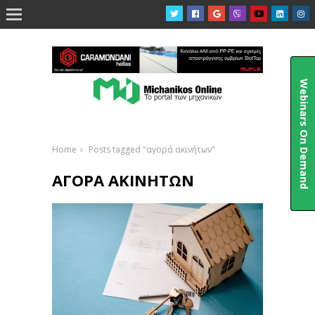

Webinars On Demand
Home
Posts tagged "αγορά ακινήτων"
ΑΓΟΡΆ ΑΚΙΝΉΤΩΝ