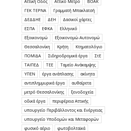
Αττική Οδός
Αττικό Μετρό
ΒΟΑΚ
ΓΕΚ ΤΕΡΝΑ
Γραμματή Μπακλατσή
ΔΕΔΔΗΕ
ΔΕΗ
Δασικοί χάρτες
ΕΣΠΑ
ΕΦΚΑ
Ελληνικό
Εξοικονομώ
Εξοικονομώ-Αυτονομώ
Θεσσαλονίκη
Κρήτη
Κτηματολόγιο
ΠΟΜΙΔΑ
Σιδηροδρομικά έργα
ΣτΕ
ΤΑΙΠΕΔ
ΤΕΕ
Ταμείο Ανάκαμψης
ΥΠΕΝ
έργα ανάπλασης
ακίνητα
αντιπλημμυρικά έργα
αυθαίρετα
μετρό Θεσσαλονίκης
ξενοδοχεία
οδικά έργα
περιφέρεια Αττικής
υπουργείο Περιβάλλοντος και Ενέργειας
υπουργείο Υποδομών και Μεταφορών
φυσικό αέριο
φωτοβολταϊκά