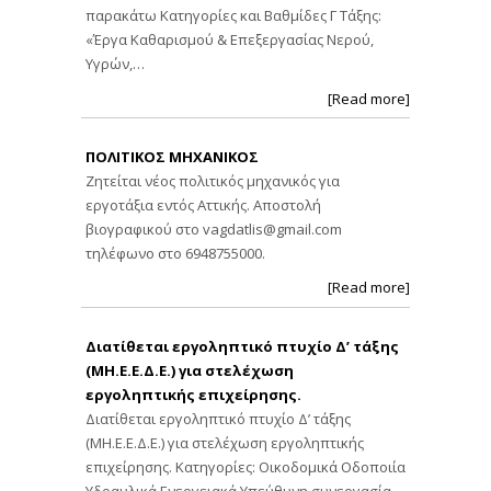
παρακάτω Κατηγορίες και Βαθμίδες Γ Τάξης:
«Έργα Καθαρισμού & Επεξεργασίας Νερού,
Υγρών,…
[Read more]
ΠΟΛΙΤΙΚΟΣ ΜΗΧΑΝΙΚΟΣ
Ζητείται νέος πολιτικός μηχανικός για
εργοτάξια εντός Αττικής. Αποστολή
βιογραφικού στο
vagdatlis@gmail.com
τηλέφωνο στο 6948755000.
[Read more]
Διατίθεται εργοληπτικό πτυχίο Δ’ τάξης
(ΜΗ.Ε.Ε.Δ.Ε.) για στελέχωση
εργοληπτικής επιχείρησης.
Διατίθεται εργοληπτικό πτυχίο Δ’ τάξης
(ΜΗ.Ε.Ε.Δ.Ε.) για στελέχωση εργοληπτικής
επιχείρησης. Κατηγορίες: Οικοδομικά Οδοποιία
Υδραυλικά Ενεργειακά Υπεύθυνη συνεργασία