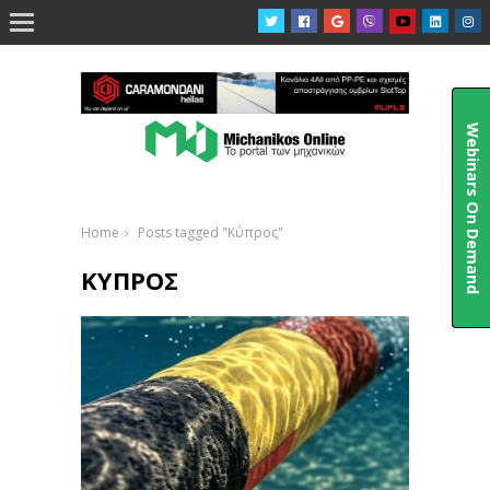

Webinars On Demand
Home
Posts tagged "Κύπρος"
ΚΎΠΡΟΣ