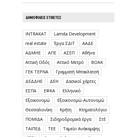
ΔΗΜΟΦΙΛΕΊΣ ΕΤΙΚΈΤΕΣ
INTRAKAT
Lamda Development
real estate
Έργα ΣΔΙΤ
ΑΑΔΕ
ΑΔΜΗΕ
ΑΠΕ
ΑΣΕΠ
Αθήνα
Αττική Οδός
Αττικό Μετρό
ΒΟΑΚ
ΓΕΚ ΤΕΡΝΑ
Γραμματή Μπακλατσή
ΔΕΔΔΗΕ
ΔΕΗ
Δασικοί χάρτες
ΕΣΠΑ
ΕΦΚΑ
Ελληνικό
Εξοικονομώ
Εξοικονομώ-Αυτονομώ
Θεσσαλονίκη
Κρήτη
Κτηματολόγιο
ΠΟΜΙΔΑ
Σιδηροδρομικά έργα
ΣτΕ
ΤΑΙΠΕΔ
ΤΕΕ
Ταμείο Ανάκαμψης