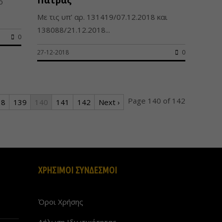
ό
Με τις υπ’ αρ. 131419/07.12.2018 και
138088/21.12.2018...
0
27-12-2018
0
Page 140 of 142
38
139
140
141
142
Next ›
ΧΡΗΣΙΜΟΙ ΣΥΝΔΕΣΜΟΙ
Όροι Χρήσης