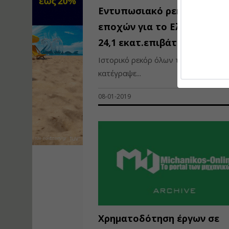
Εντυπωσιακό ρεκόρ όλων 
εποχών για το Ελ. Βενιζέλο
24,1 εκατ.επιβάτες το 2018
Ιστορικό ρεκόρ όλων των εποχών
κατέγραψε...
08-01-2019
Χρηματοδότηση έργων σε