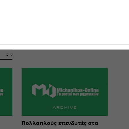
των
Έξι έργα σε μικρά λιμάνια του
ς με
Πειραιά
Έξι έργα σε μικρά λιμάνια στις Α΄ και Β΄...
08-01-2019
0
0
Πολλαπλούς επενδυτές στα