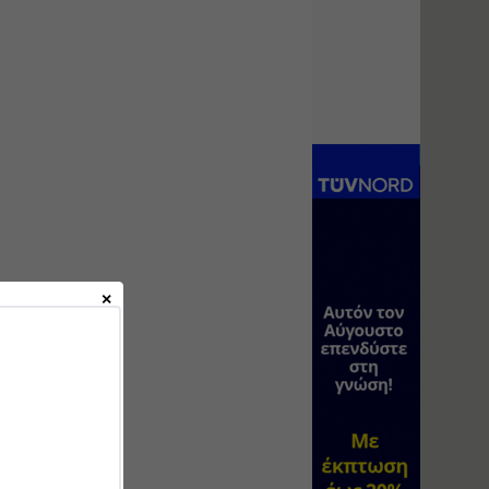
κατασκευή
κoλυμβητικής
υδατοδεξαμενής
Εισηγητής:
Χρήστος Ροδόπουλος
Τιμή από: €230.00
Διάρκεια: 14 ώρες
Διαδικασία
αδειοδότησης και
έκδοσης
πιστοποιητικού
κατάταξης
τουριστικών μονάδων
Εισηγητές:
Γραμματή Μπακλατσή
Νικόλαος Σαρούκος
Τιμή από: €145.00
Διάρκεια: 8 ώρες