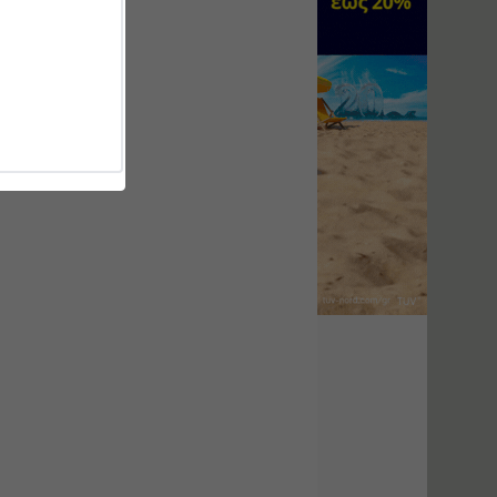
Υγιεινή και Ασφάλεια
στα Ιδιωτικά και
Δημόσια Έργα
Εισηγητής:
Ζήσης Παπασταμάτης
Τιμή από: €145.00
Διάρκεια: 7 ώρες
Διαδικασία Έκδοσης
Οικοδομικών Αδειών
μέσω του e-Άδειες –
Παραδείγματα
Εφαρμογής
Εισηγήτρια:
Αναστασία Μητρακάκη
Τιμή από: €165.00
Διάρκεια: 9 ώρες