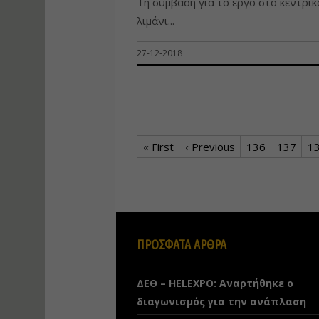
Τη σύμβαση για το έργο στο κεντρικ
λιμάνι...
27-12-2018
« First
‹ Previous
136
137
1
ΠΡΟΣΦΑΤΑ ΑΡΘΡΑ
ΔΕΘ – HELEXPO: Αναρτήθηκε ο
διαγωνισμός για την ανάπλαση