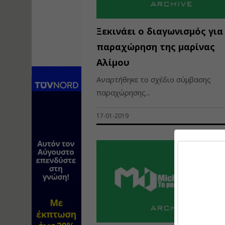
Ξεκινάει ο διαγωνισμός για
παραχώρηση της μαρίνας
Αλίμου
Αναρτήθηκε το σχέδιο σύμβασης
παραχώρησης...
17-01-2019