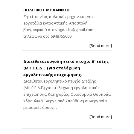
ΠΟΛΙΤΙΚΟΣ ΜΗΧΑΝΙΚΟΣ
Ζητείται νέος πολιτικός μηχανικός για
εργοτάξια εντός Αττικής. Αποστολή
βιογραφικού στο
vagdatlis@gmail.com
τηλέφωνο στο 6948755000.
[Read more]
Διατίθεται εργοληπτικό πτυχίο Δ’ τάξης
(ΜΗ.Ε.Ε.Δ.Ε.) για στελέχωση
εργοληπτικής επιχείρησης.
Διατίθεται εργοληπτικό πτυχίο Δ’ τάξης
(ΜΗ.Ε.Ε.Δ.Ε.) για στελέχωση εργοληπτικής
επιχείρησης. Κατηγορίες: Οικοδομικά Οδοποιία
Υδραυλικά Ενεργειακά Υπεύθυνη συνεργασία
με σαφείς όρους…
[Read more]