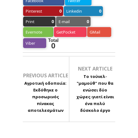
Facebook
Twitter
0
0
Pinterest
Linkedin
0
0
Print
E-mail
Evernote
GetPocket
GMail
Total
Viber
0
NEXT ARTICLE
PREVIOUS ARTICLE
Το τούνελ-
Αγροτική οδοποιία:
"μαμούθ" που θα
Εκδόθηκε ο
ενώσει δύο
προσωρινός
χώρες-γιατί είναι
πίνακας
ένα πολύ
αποτελεσμάτων
δύσκολο έργο