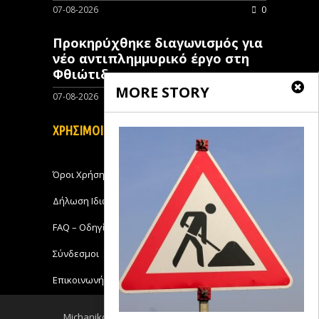
07-08-2026
0
Προκηρύχθηκε διαγωνισμός για
νέo αντιπλημμυρικό έργο στη
Φθιώτιδα
MORE STORY
07-08-2026
0
ΧΡΗΣΙΜΟΙ ΣΥΝΔΕΣΜΟΙ
Όροι Χρήσης
Δήλωση Ιδιωτικότητας
FAQ – Οδηγίες Χρήσης
Σύνδεσμοι
Επικοινωνήστε με το Michanikos-Online
Michanikos-Online 2018 - All Rights Reserved