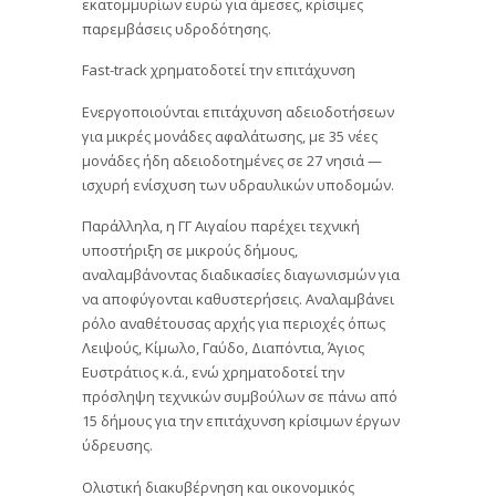
εκατομμυρίων ευρώ για άμεσες, κρίσιμες
παρεμβάσεις υδροδότησης.
Fast-track χρηματοδοτεί την επιτάχυνση
Ενεργοποιούνται επιτάχυνση αδειοδοτήσεων
για μικρές μονάδες αφαλάτωσης, με 35 νέες
μονάδες ήδη αδειοδοτημένες σε 27 νησιά —
ισχυρή ενίσχυση των υδραυλικών υποδομών.
Παράλληλα, η ΓΓ Αιγαίου παρέχει τεχνική
υποστήριξη σε μικρούς δήμους,
αναλαμβάνοντας διαδικασίες διαγωνισμών για
να αποφύγονται καθυστερήσεις. Αναλαμβάνει
ρόλο αναθέτουσας αρχής για περιοχές όπως
Λειψούς, Κίμωλο, Γαύδο, Διαπόντια, Άγιος
Ευστράτιος κ.ά., ενώ χρηματοδοτεί την
πρόσληψη τεχνικών συμβούλων σε πάνω από
15 δήμους για την επιτάχυνση κρίσιμων έργων
ύδρευσης.
Ολιστική διακυβέρνηση και οικονομικός