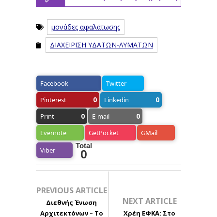
μονάδες αφαλάτωσης
ΔΙΑΧΕΙΡΙΣΗ ΥΔΑΤΩΝ-ΛΥΜΑΤΩΝ
Facebook
Twitter
0
0
Pinterest
Linkedin
0
0
Print
E-mail
Evernote
GetPocket
GMail
Total
Viber
0
PREVIOUS ARTICLE
NEXT ARTICLE
Διεθνής Ένωση
Αρχιτεκτόνων – Το
Χρέη ΕΦΚΑ: Στο