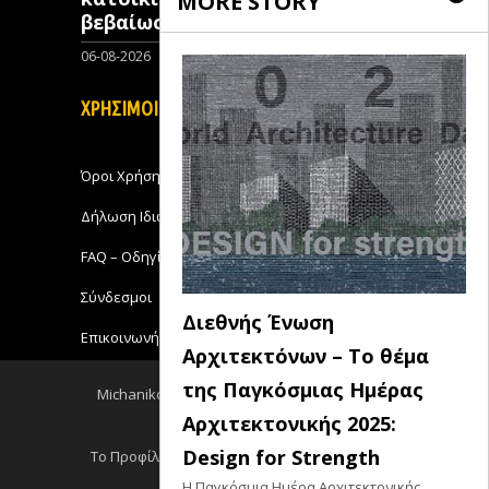
MORE STORY
βεβαίωση ένταξης
06-08-2026
0
ΧΡΗΣΙΜΟΙ ΣΥΝΔΕΣΜΟΙ
Όροι Χρήσης
Δήλωση Ιδιωτικότητας
FAQ – Οδηγίες Χρήσης
Σύνδεσμοι
Διεθνής Ένωση
Επικοινωνήστε με το Michanikos-Online
Αρχιτεκτόνων – Το θέμα
της Παγκόσμιας Ημέρας
Michanikos-Online 2018 - All Rights Reserved
Αρχιτεκτονικής 2025:
Back to top
Design for Strength
Το Προφίλ μου
Log out
Ειδησεις RSS
Η Παγκόσμια Ημέρα Αρχιτεκτονικής,
Σεμινάρια RSS