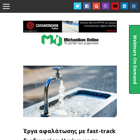

Webinars On Demand
Έργα αφαλάτωσης με fast-track