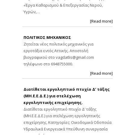
«Έργα Καθαρισμού & Επεξεργασίας Νερού,
Υγρών,…
[Read more]
ΠΟΛΙΤΙΚΟΣ ΜΗΧΑΝΙΚΟΣ
Ζητείται νέος πολιτικός μηχανικός για
εργοτάξια εντός Αττικής. Αποστολή
βιογραφικού στο
vagdatlis@gmail.com
τηλέφωνο στο 6948755000.
[Read more]
Διατίθεται εργοληπτικό πτυχίο Δ’ τάξης
(ΜΗ.Ε.Ε.Δ.Ε.) για στελέχωση
εργοληπτικής επιχείρησης.
Διατίθεται εργοληπτικό πτυχίο Δ’ τάξης
(ΜΗ.Ε.Ε.Δ.Ε.) για στελέχωση εργοληπτικής
επιχείρησης. Κατηγορίες: Οικοδομικά Οδοποιία
Υδραυλικά Ενεργειακά Υπεύθυνη συνεργασία