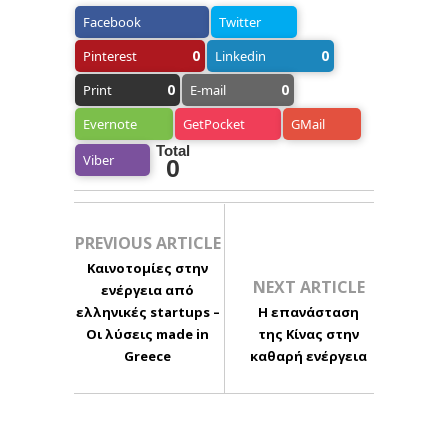
Facebook
Twitter
0
0
Pinterest
Linkedin
0
0
Print
E-mail
Evernote
GetPocket
GMail
Total
Viber
0
PREVIOUS ARTICLE
Καινοτομίες στην
NEXT ARTICLE
ενέργεια από
ελληνικές startups –
Η επανάσταση
Οι λύσεις made in
της Κίνας στην
Greece
καθαρή ενέργεια