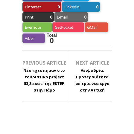
0
0
Pinterest
Linkedin
0
0
Print
E-mail
Evernote
GetPocket
GMail
Total
Viber
0
PREVIOUS ARTICLE
NEXT ARTICLE
Νέο «χτύπημα» στο
Λειψυδρία:
τουριστικό project
Προτεραιότητα
53,3 εκατ. της ΕΚΤΕΡ
σε τρία νέα έργα
στην Πάρο
στην Αττική