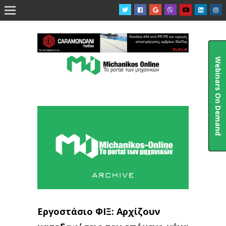

Webinars On Demand
Εργοστάσιο ΦΙΞ: Αρχίζουν