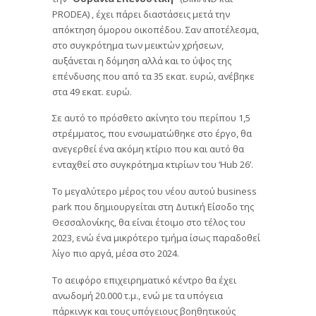
PRODEA) , έχει πάρει διαστάσεις μετά την
απόκτηση όμορου οικοπέδου. Σαν αποτέλεσμα,
στο συγκρότημα των μεικτών χρήσεων,
αυξάνεται η δόμηση αλλά και το ύψος της
επένδυσης που από τα 35 εκατ. ευρώ, ανέβηκε
στα 49 εκατ. ευρώ.
Σε αυτό το πρόσθετο ακίνητο του περίπου 1,5
στρέμματος, που ενσωματώθηκε στο έργο, θα
ανεγερθεί ένα ακόμη κτίριο που και αυτό θα
ενταχθεί στο συγκρότημα κτιρίων του ‘Hub 26’.
To μεγαλύτερο μέρος του νέου αυτού business
park που δημιουργείται στη Δυτική Είσοδο της
Θεσσαλονίκης, θα είναι έτοιμο στο τέλος του
2023, ενώ ένα μικρότερο τμήμα ίσως παραδοθεί
λίγο πιο αργά, μέσα στο 2024.
To αειφόρο επιχειρηματικό κέντρο θα έχει
ανωδομή 20.000 τ.μ., ενώ με τα υπόγεια
πάρκινγκ και τους υπόγειους βοηθητικούς