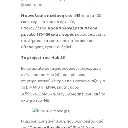
ξενοδοχείο.
Η συνολική επένδυση στο ΦΙΞ
, από τα 100
εκατ. ευρώ στα οποία αρχικώς
υπολογιζόταν,
προϋπολογίζεται πλέον
μεταξύ 130-150 εκατ. ευρώ,
καθώς όπως είπε
ο κ. Δήμτσας τα κόστη αποκατάστασης και
αξιοποίησης, έχουν αυξηθεί.
Το
project
του
‘
Η
ub 26’
Eν τω μεταξύ με ταχείς ρυθμούς προχωράει η
ανέγερση του ‘Hub 26’, του πράσινου
επιχειρηματικού κέντρου που κατασκευάζει για
τη DIMAND η TEΡΝΑ, επί της οδού
ης
26
Οκτωβρίου και διαγωνίως απέναντι από το
ακίνητο του ΦΙΞ.
Η μεγάλη αυτή ανάπτυξη, που υλοποιείται από
την “
Ουράνια Επενδυτική”
(DIMAND και