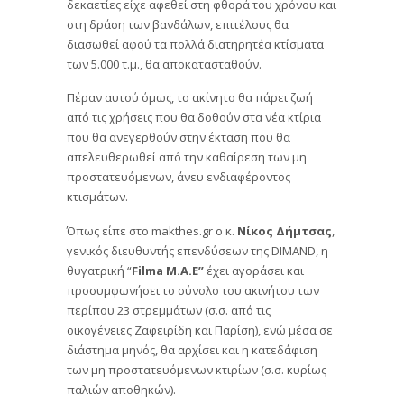
δεκαετίες είχε αφεθεί στη φθορά του χρόνου και
στη δράση των βανδάλων, επιτέλους θα
διασωθεί αφού τα πολλά διατηρητέα κτίσματα
των 5.000 τ.μ., θα αποκατασταθούν.
Πέραν αυτού όμως, το ακίνητο θα πάρει ζωή
από τις χρήσεις που θα δοθούν στα νέα κτίρια
που θα ανεγερθούν στην έκταση που θα
απελευθερωθεί από την καθαίρεση των μη
προστατευόμενων, άνευ ενδιαφέροντος
κτισμάτων.
Όπως είπε στο makthes.gr o κ.
Νίκος Δήμτσας
,
γενικός διευθυντής επενδύσεων της DIMAND, η
θυγατρική “
Filma M.A.E”
έχει αγοράσει και
προσυμφωνήσει το σύνολο του ακινήτου των
περίπου 23 στρεμμάτων (σ.σ. από τις
οικογένειες Ζαφειρίδη και Παρίση), ενώ μέσα σε
διάστημα μηνός, θα αρχίσει και η κατεδάφιση
των μη προστατευόμενων κτιρίων (σ.σ. κυρίως
παλιών αποθηκών).