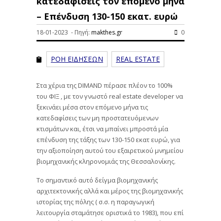
κατεδαφίσεις τoν επόμενο μήνα
– Επένδυση 130-150 εκατ. ευρώ
18-01-2023 - Πηγή:
makthes.gr
0
ΡΟΗ ΕΙΔΗΣΕΩΝ
REAL ESTATE
Στα χέρια της DIMAND πέρασε πλέον το 100%
του ΦΙΞ , με τον γνωστό real estate developer να
ξεκινάει μέσα στον επόμενο μήνα τις
κατεδαφίσεις των μη προστατευόμενων
κτισμάτων και, έτσι να μπαίνει μπροστά μία
επένδυση της τάξης των 130-150 εκατ ευρώ, για
την αξιοποίηση αυτού του εξαιρετικού μνημείου
βιομηχανικής κληρονομιάς της Θεσσαλονίκης.
Το σημαντικό αυτό δείγμα βιομηχανικής
αρχιτεκτονικής αλλά και μέρος της βιομηχανικής
ιστορίας της πόλης ( σ.σ. η παραγωγική
λειτουργία σταμάτησε οριστικά το 1983), που επί