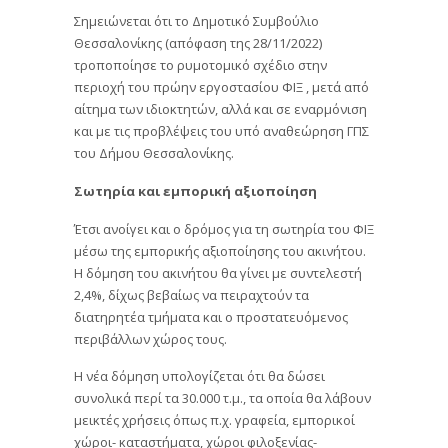
Σημειώνεται ότι το Δημοτικό Συμβούλιο
Θεσσαλονίκης (απόφαση της 28/11/2022)
τροποποίησε το ρυμοτομικό σχέδιο στην
περιοχή του πρώην εργοστασίου ΦΙΞ , μετά από
αίτημα των ιδιοκτητών, αλλά και σε εναρμόνιση
και με τις προβλέψεις του υπό αναθεώρηση ΓΠΣ
του Δήμου Θεσσαλονίκης.
Σωτηρία και εμπορική αξιοποίηση
Έτσι ανοίγει και ο δρόμος για τη σωτηρία του ΦΙΞ
μέσω της εμπορικής αξιοποίησης του ακινήτου.
Η δόμηση του ακινήτου θα γίνει με συντελεστή
2,4%, δίχως βεβαίως να πειραχτούν τα
διατηρητέα τμήματα και ο προστατευόμενος
περιβάλλων χώρος τους.
Η νέα δόμηση υπολογίζεται ότι θα δώσει
συνολικά περί τα 30.000 τ.μ., τα οποία θα λάβουν
μεικτές χρήσεις όπως π.χ. γραφεία, εμπορικοί
χώροι- καταστήματα, χώροι φιλοξενίας-