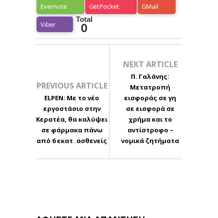
Evernote
GetPocket
GMail
Total
Viber
0
NEXT ARTICLE
Π. Γαλάνης:
PREVIOUS ARTICLE
Μετατροπή
ELPEN: Με το νέο
εισφοράς σε γη
εργοστάσιο στην
σε εισφορά σε
Κερατέα, θα καλύψει
χρήμα και το
σε φάρμακα πάνω
αντίστροφο –
από 6 εκατ. ασθενείς
νομικά ζητήματα