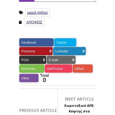
μικρά σπίτια
ΑΠΟΨΕΙΣ
Facebook
Twitter
0
0
Pinterest
Linkedin
0
0
Print
E-mail
Evernote
GetPocket
GMail
Total
Viber
0
NEXT ARTICLE
Χωροταξικό ΑΠΕ:
PREVIOUS ARTICLE
Κόφτης στα