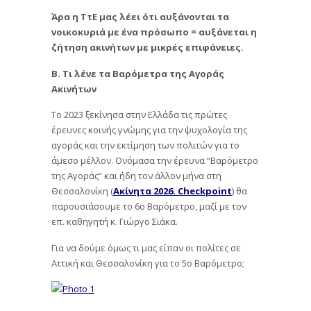
Άρα η ΤτΕ μας λέει ότι αυξάνονται τα
νοικοκυριά με ένα πρόσωπο = αυξάνεται η
ζήτηση ακινήτων με μικρές επιφάνειες.
Β. Τι λένε τα Βαρόμετρα της Αγοράς
Ακινήτων
Το 2023 ξεκίνησα στην Ελλάδα τις πρώτες
έρευνες κοινής γνώμης για την ψυχολογία της
αγοράς και την εκτίμηση των πολιτών για το
άμεσο μέλλον. Ονόμασα την έρευνα “Βαρόμετρο
της Αγοράς” και ήδη τον άλλον μήνα στη
Θεσσαλονίκη (
Ακίνητα 2026. Checkpoint
) θα
παρουσιάσουμε το 6ο Βαρόμετρο, μαζί με τον
επ. καθηγητή κ. Γιώργο Σιάκα.
Για να δούμε όμως τι μας είπαν οι πολίτες σε
Αττική και Θεσσαλονίκη για το 5ο Βαρόμετρο;