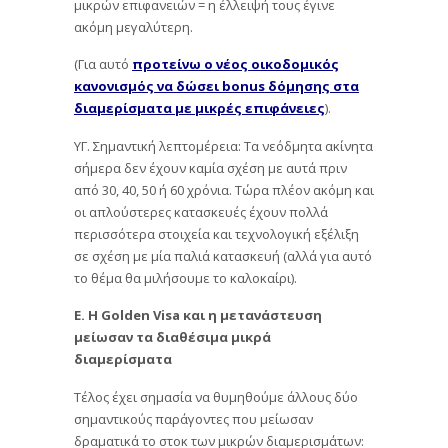
μικρών επιφανειών = η έλλειψή τους έγινε
ακόμη μεγαλύτερη.
(Για αυτό
προτείνω ο νέος οικοδομικός
κανονισμός να δώσει bonus δόμησης στα
διαμερίσματα με μικρές επιφάνειες
).
ΥΓ. Σημαντική λεπτομέρεια: Τα νεόδμητα ακίνητα
σήμερα δεν έχουν καμία σχέση με αυτά πριν
από 30, 40, 50 ή 60 χρόνια. Τώρα πλέον ακόμη και
οι απλούστερες κατασκευές έχουν πολλά
περισσότερα στοιχεία και τεχνολογική εξέλιξη
σε σχέση με μία παλιά κατασκευή (αλλά για αυτό
το θέμα θα μιλήσουμε το καλοκαίρι).
Ε. Η Golden Visa και η μετανάστευση
μείωσαν τα διαθέσιμα μικρά
διαμερίσματα
Τέλος έχει σημασία να θυμηθούμε άλλους δύο
σημαντικούς παράγοντες που μείωσαν
δραματικά το στοκ των μικρών διαμερισμάτων: