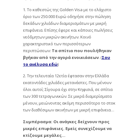
1. Το καθεστώς της Golden Visa με το ελάχιστο
όριο των 250.000 Ευρώ οδηγήσε στην πώληση
δεκάδων χιλιάδων διαμερισμάτων με μικρή
επιφάνεια. Επίσης έφερε και κάποιες πωλήσεις
νεόδμητων μικρών ακινήτων. Κοινό
χαρακτηριστικό των περισσότερων
περιπτώσεων:
Τα σπίτια που πουλήθηκαν
βγήκαν από την αγορά ενοικιάσεων
. (
Σου
το ανέλυσα εδώ
)
2. Την τελευταία 12ετία έφτασαν στην Ελλάδα
εκατοντάδες χιλιάδες μετανάστες. Που μένουν
όλοι αυτοί; Σίγουρα όχι στην Κηφισιά, σε σπίτια
των 300 τετραγωνικών. Σε μικρά διαμερίσματα
μένουν, μειώνοντας ακόμη περισσότερο το στοκ
των διαθέσιμων ακινήτων με μικρή επιφάνεια…
Συμπέρασμα: Οι ανάγκες δείχνουν προς
μικρές επιφάνειες. Εμείς συνεχίζουμε να
κτίζουμε μεγάλες…