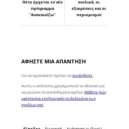
Πότε έρχεται το νέο
αιολικά, οι
πρόγραμμα
εξαιρέσεις και οι
"Ανακαινίζω"
περιορισμοί
ΑΦΉΣΤΕ ΜΙΑ ΑΠΆΝΤΗΣΗ
Για να σχολιάσετε πρέπει να
συνδεθείτε
.
Αυτός ο ιστότοπος χρησιμοποιεί το Akismet για
να μειώσει τα ανεπιθύμητα σχόλια.
Μάθετε πώς
υφίστανται επεξεργασία τα δεδομένα των
σχολίων σας
.
Είσοδος
Εγγραφή
Ανάκτηση κωδικού