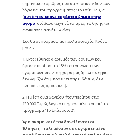
σημαντικά ο αριθμός των στεγαστικών δανείων,
λόγω και του προγράμματος “Το Σπίτι μου, 2”
(
αυτό που έκανε τεράστια ζημιά στην
αγορά
, ανέβασε τεχνητά τις τιμές πώλησης και
ενοικίασης ακινήτων κλπ).
Δεν θα σε κουράσω με πολλά στοιχεία. Κράτα
μόνο 2:
1. Εκτοξεύθηκε ο αριθμός των δανείων και
έφτασε περίπου το 15% του συνόλου των
αγοραπωλησιών στη χώρα μας (η πλειοψηφία
δεν νομίζω ότι μπορεί να πάρει δάνειο, δεν
πληροί τους όρους κλπ).
2. Η μέση αξία δανείου ήταν περίπου στις
130.000 Ευρώ, λογικά επηρεασμένη και από το
πρόγραμμα “Το Σπίτι μου, 2”.
Άρα ακόμη και όταν δανείζονται οι
Έλληνες, πάλι μένουν σε συγκρατημένα
ποσά δανεισμού, πολύ μακριά από το όριο