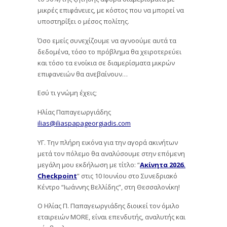
μικρές επιφάνειες, με κόστος που να μπορεί να
υποστηρίξει ο μέσος πολίτης.
Όσο εμείς συνεχίζουμε να αγνοούμε αυτά τα
δεδομένα, τόσο το πρόβλημα θα χειροτερεύει
και τόσο τα ενοίκια σε διαμερίσματα μικρών
επιφανειών θα ανεβαίνουν…
Εσύ τι γνώμη έχεις;
Ηλίας Παπαγεωργιάδης
ilias@iliaspapageorgiadis.com
ΥΓ. Την πλήρη εικόνα για την αγορά ακινήτων
μετά τον πόλεμο θα αναλύσουμε στην επόμενη
μεγάλη μου εκδήλωση με τίτλο: “
Ακίνητα 2026.
Checkpoint
” στις 10 Ιουνίου στο Συνεδριακό
Κέντρο “Ιωάννης Βελλίδης”, στη Θεσσαλονίκη!
Ο Ηλίας Π. Παπαγεωργιάδης διοικεί τον όμιλο
εταιρειών MORE, είναι επενδυτής, αναλυτής και