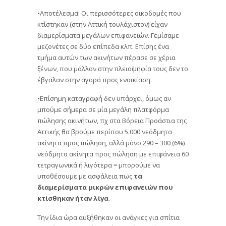
•Αποτέλεσμα: Οι περισσότερες οικοδομές που
κτίστηκαν (στην Αττική τουλάχιστον) είχαν
διαμερίσματα μεγάλων επιφανειών. Γεμίσαμε
μεζονέτες σε δύο επίπεδα κλπ. Επίσης ένα
τμήμα αυτών των ακινήτων πέρασε σε χέρια
ξένων, που μάλλον στην πλειοψηφία τους δεν το
έβγαλαν στην αγορά προς ενοικίαση.
•Επίσημη καταγραφή δεν υπάρχει, όμως αν
μπούμε σήμερα σε μία μεγάλη πλατφόρμα
πώλησης ακινήτων, πχ στα Βόρεια Προάστια της
Αττικής θα βρούμε περίπου 5.000 νεόδμητα
ακίνητα προς πώληση, αλλά μόνο 290 – 300 (6%)
νεόδμητα ακίνητα προς πώληση με επιφάνεια 60
τετραγωνικά ή λιγότερα = μπορούμε να
υποθέσουμε με ασφάλεια πως
τα
διαμερίσματα μικρών επιφανειών που
κτίσθηκαν ήταν λίγα
.
Την ίδια ώρα αυξήθηκαν οι ανάγκες για σπίτια