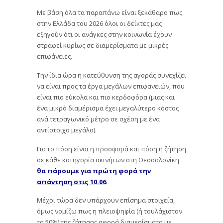
Με βάση όλα τα παραπάνω είναι ξεκάθαρο πως
στην Ελλάδα του 2026 όλοι οι δείκτες μας
εξηγούν ότι οι ανάγκες στην κοινωνία έχουν
στραφεί κυρίως σε διαμερίσματα με μικρές
επιφάνειες.
Την ίδια ώρα η κατεύθυνση της αγοράς συνεχίζει
να είναι προς τα έργα μεγάλων επιφανειών, που
είναι πιο εύκολα και πιο κερδοφόρα (μιας και
ένα μικρό διαμέρισμα έχει μεγαλύτερο κόστος
ανά τετραγωνικό μέτρο σε σχέση με ένα
αντίστοιχο μεγάλο).
Για το πόση είναι η προσφορά και πόση η ζήτηση
σε κάθε κατηγορία ακινήτων στη Θεσσαλονίκη
θα πάρουμε για πρώτη φορά την
απάντηση στις 10.06
.
Μέχρι τώρα δεν υπάρχουν επίσημα στοιχεία,
όμως νομίζω πως η πλειοψηφία (ή τουλάχιστον
το 50%) της ζήτησης αφορά διαμερίσματα με