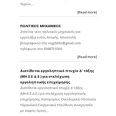
Υγρών,…
[Read more]
ΠΟΛΙΤΙΚΟΣ ΜΗΧΑΝΙΚΟΣ
Ζητείται νέος πολιτικός μηχανικός για
εργοτάξια εντός Αττικής. Αποστολή
βιογραφικού στο
vagdatlis@gmail.com
τηλέφωνο στο 6948755000.
[Read more]
Διατίθεται εργοληπτικό πτυχίο Δ’ τάξης
(ΜΗ.Ε.Ε.Δ.Ε.) για στελέχωση
εργοληπτικής επιχείρησης.
Διατίθεται εργοληπτικό πτυχίο Δ’ τάξης
(ΜΗ.Ε.Ε.Δ.Ε.) για στελέχωση εργοληπτικής
επιχείρησης. Κατηγορίες: Οικοδομικά Οδοποιία
Υδραυλικά Ενεργειακά Υπεύθυνη συνεργασία
με σαφείς όρους…