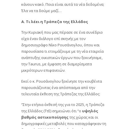
κάνουν κακό. Ποια είναι αυτά τα νέα δεδομένα;
Έλα να τα δούμε μαζί…
Α. Τι λέει η Τράπεζα της Ελλάδος
Την Κυριακή που μας πέρασε σε ένα συνέδριο
είχα έναν διάλογο επί σκηνής με τον
δημοσιογράφο Νίκο Ρουσάνογλου, όπου και
παρουσίασα τι ετοιμάζουμε με τη νέα εταιρεία
ανάπτυξης οικιστικών έργων που ξεκινήσαμε,
την Taurus, με έμφαση σε διαμερίσματα
μικρότερων επιφανειών.
Εκεί ο κ. Ρουσάνογλου ξεκίνησε την κουβέντα
παρουσιάζοντας ένα απόσπασμα από την
τελευταία έκθεση της Τράπεζας της Ελλάδος:
“Στην ετήσια έκθεσή της για το 2025, η Τράπεζα
της Ελλάδος (ΤτΕ) σημειώνει ότι “ο
υψηλός
βαθμός αστικοποίησης
της χώρας και οι
δημογραφικές μεταβολές που καταγράφηκαν τη