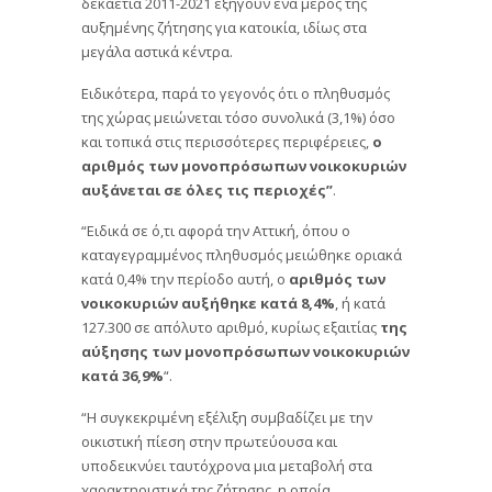
δεκαετία 2011-2021 εξηγούν ένα μέρος της
αυξημένης ζήτησης για κατοικία, ιδίως στα
μεγάλα αστικά κέντρα.
Ειδικότερα, παρά το γεγονός ότι ο πληθυσμός
της χώρας μειώνεται τόσο συνολικά (3,1%) όσο
και τοπικά στις περισσότερες περιφέρειες,
ο
αριθμός των μονοπρόσωπων νοικοκυριών
αυξάνεται σε όλες τις περιοχές”
.
“Ειδικά σε ό,τι αφορά την Αττική, όπου ο
καταγεγραμμένος πληθυσμός μειώθηκε οριακά
κατά 0,4% την περίοδο αυτή, ο
αριθμός των
νοικοκυριών αυξήθηκε κατά 8,4%
, ή κατά
127.300 σε απόλυτο αριθμό, κυρίως εξαιτίας
της
αύξησης των μονοπρόσωπων νοικοκυριών
κατά 36,9%
“.
“Η συγκεκριμένη εξέλιξη συμβαδίζει με την
οικιστική πίεση στην πρωτεύουσα και
υποδεικνύει ταυτόχρονα μια μεταβολή στα
χαρακτηριστικά της ζήτησης, η οποία