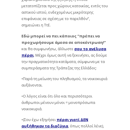
μετατοπίζεται προς χώρους κατοικίας, εντός του
αστικού ιστού, ενδεχομένως μικρότερης
επιφάνειας σε σχέση με το παρελθόν”,
σημειώνει η ΤτΕ.
Εδώ μπορεί να πει κάποιος “πρέπει να
προχωρήσουμε άμεσα σε αποκέντρωση!”
και θα συμφωνήσω, άλλωστε
σου το ανέλυσα
πέρσι
. Μέχρι όμως αυτή να ξεκινήσει, ας δούμε
την πραγματικότητα κατάματα, σύμφωνα με τα
συμπεράσματα της Τράπεζας της Ελλάδος:
•Παρά τη μείωση του πληθυσμού, τα νοικοκυριά
αυξάνονται.
•Ο λόγος είναι ότι όλο και περισσότεροι
άνθρωποι μένουν μόνοι = μονοπρόσωπα
νοικοκυριά.
•(Σου έχω εξηγήσει
πέρσι γιατί ΔΕΝ
αυξήθηκαν τα διαζύγια
, όπως πολλοί λένε),