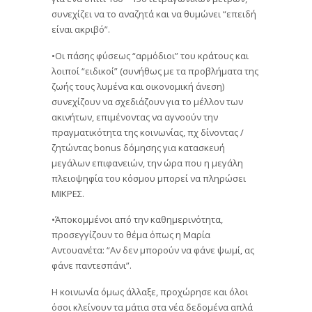
συνεχίζει να το αναζητά και να θυμώνει “επειδή
είναι ακριβό”.
•Οι πάσης φύσεως “αρμόδιοι” του κράτους και
λοιποί “ειδικοί” (συνήθως με τα προβλήματα της
ζωής τους λυμένα και οικονομική άνεση)
συνεχίζουν να σχεδιάζουν για το μέλλον των
ακινήτων, επιμένοντας να αγνοούν την
πραγματικότητα της κοινωνίας, πχ δίνοντας /
ζητώντας bonus δόμησης για κατασκευή
μεγάλων επιφανειών, την ώρα που η μεγάλη
πλειοψηφία του κόσμου μπορεί να πληρώσει
ΜΙΚΡΕΣ.
•Άποκομμένοι από την καθημερινότητα,
προσεγγίζουν το θέμα όπως η Μαρία
Αντουανέτα: “Αν δεν μπορούν να φάνε ψωμί, ας
φάνε παντεσπάνι”.
Η κοινωνία όμως άλλαξε, προχώρησε και όλοι
όσοι κλείνουν τα μάτια στα νέα δεδομένα απλά