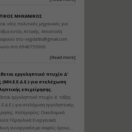
Βασικά στοιχεία
τεχνολογίας
ΤΙΚΟΣ ΜΗΧΑΝΙΚΟΣ
φωτισμού LED και
ανάλυση Συστημάτων
ται νέος πολιτικός μηχανικός για
Διαχείρισης
άξια εντός Αττικής. Αποστολή
Φωτισμού
ραφικού στο
vagdatlis@gmail.com
Εισηγητής:
Στέφανος Τουλόγλου
φωνο στο 6948755000.
Τιμή από: €190.00
[Read more]
Διάρκεια: 12 ώρες
ίθεται εργοληπτικό πτυχίο Δ’
Εκπόνηση Τοπικών και
Ειδικών Πολεοδομικών
 (ΜΗ.Ε.Ε.Δ.Ε.) για στελέχωση
Σχεδίων (ΤΠΣ και ΕΠΣ)
ληπτικής επιχείρησης.
θεται εργοληπτικό πτυχίο Δ’ τάξης
.Ε.Δ.Ε.) για στελέχωση εργοληπτικής
Εισηγητής:
Λάμπρος Κίσσας
ίρησης. Κατηγορίες: Οικοδομικά
Τιμή από: €130.00
ιία Υδραυλικά Ενεργειακά
Διάρκεια: 6 ώρες
υνη συνεργασία με σαφείς όρους…