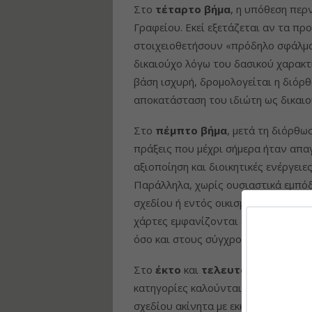
Στο
τέταρτο
βήμα
, η υπόθεση περ
Γραφείου. Εκεί εξετάζεται αν τα πρ
στοιχειοθετήσουν «πρόδηλο σφάλμα
δικαιούχο λόγω του δασικού χαρακτη
βάση ισχυρή, δρομολογείται η διόρ
αποκατάσταση του ιδιώτη ως δικαιο
Στο
πέμπτο
βήμα
, μετά τη διόρθω
πράξεις που μέχρι σήμερα ήταν απα
αξιοποίηση και διοικητικές ενέργει
Παράλληλα, χωρίς ουσιαστικά εμπό
σχεδίου ή εντός οικισμών, καθώς κα
χάρτες εμφανίζονται ως «άλλης μορ
όσο και στους σύγχρονους ορθοφω
Στο
έκτο
και
τελευταίο
βήμα
, όσ
κατηγορίες καλούνται να κινηθούν μ
σχεδίου ακίνητα με εκκρεμείς αντιρρ