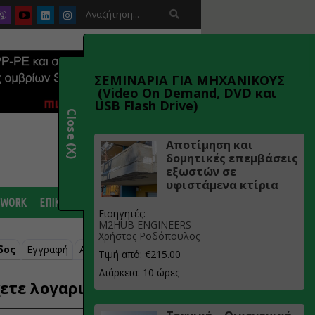

ΣΕΜΙΝΑΡΙΑ ΓΙΑ ΜΗΧΑΝΙΚΟΥΣ
(Video On Demand, DVD και
USB Flash Drive)
Close (X)
Αποτίμηση και
δομητικές επεμβάσεις
εξωστών σε
υφιστάμενα κτίρια
 WORK
ΕΠΙΚΟΙΝΩΝΙΑ
Εισηγητές:
M2HUB ENGINEERS
Χρήστος Ροδόπουλος
δος
Εγγραφή
Ανάκτηση κωδικού
Τιμή από: €215.00
Διάρκεια: 10 ώρες
ετε λογαριασμό;