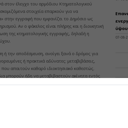
νά στον έλεγχο του αρμόδιου Κτηματολογικού
οσκομιζόμενα στοιχεία επαρκούν για να
Επαν
» στην εγγραφή που εμφανίζει το Δημόσιο ως
ενεργ
ρισμού. Αν ο φάκελος είναι πλήρης και η διοικητική
ύψους
θωση της κτηματολογικής εγγραφής, δηλαδή η
07-08-
ύχου.
ση ή την αποδέσμευση, ανοίγει ξανά ο δρόμος για
γορευμένες ή πρακτικά αδύνατες: μεταβιβάσεις,
ες που απαιτούν καθαρό ιδιοκτησιακό καθεστώς.
δια μπορούν ήδη να μεταβιβαστούν ακίνητα εντός
ΠΡΟΣΦ
ι αγροτεμάχια εκτός σχεδίου που στους δασικούς
φής έκταση» τόσο στον ιστορικό χάρτη του 1945
Διάθ
τοχάρτες.
Μηχα
Διατ
οι δεν εμπίπτουν στις εξωδικαστικές «γρήγορες»
Μηχαν
ε τα διαθέσιμα εργαλεία που απομένουν. Για εκτός
Β', Β
ήσεις, οι μεταβιβάσεις γίνονται εφικτές μετά την