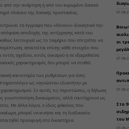
διαγω
θεί από την ανάρτηση ή από τον κυρωμένο δασικό
τηρό πλαίσιο της δασικής προστασίας.
07-08-
κεντρώνει τα έγγραφα που «δένουν» διοικητικά την
Βοιωτ
η απόφαση αποδοχής της αντίρρησης κατά του
αιολ
καθώς λειτουργεί ως το τεκμήριο που επιτρέπει να
οι τρ
 περίπτωση, απαιτείται επίσης κάθε στοιχείο που
μεγά
ι εντός σχεδίου, εντός οικισμού ή σε εξαιρεθείσα
07-08-
δασικός χαρακτηρισμός δεν μπορεί να σταθεί.
Προκη
 βασική καινοτομία των ρυθμίσεων για όσες
αντι
 Κτηματολόγιο ως «αγνώστου ιδιοκτήτη» με
07-08-
 χαρακτηρισμού. Σε αυτές τις περιπτώσεις, η δήλωση
 ως γνωστοποίηση δικαιώματος, αλλά ταυτόχρονα ως
Στο 
ος. Με άλλα λόγια, ο ίδιος φάκελος που
σιδηρ
καίωμα, μπορεί να κινήσει και τη διαδικασία
του Μ
απαιτηθεί προσφυγή στα δικαστήρια.
07-08-