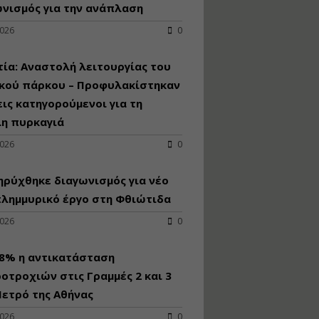
κατασκευή
νισμός για την ανάπλαση
κoλυμβητικής
2026
0
υδατοδεξαμενής
Εισηγητής:
Χρήστος Ροδόπουλος
ία: Αναστολή λειτουργίας του
Τιμή από: €230.00
ικού πάρκου – Προφυλακίστηκαν
Διάρκεια: 14 ώρες
εις κατηγορούμενοι για τη
λη πυρκαγιά
Διαδικασία
2026
0
αδειοδότησης και
έκδοσης
ρύχθηκε διαγωνισμός για νέo
πιστοποιητικού
κατάταξης
πλημμυρικό έργο στη Φθιώτιδα
τουριστικών μονάδων
2026
0
Εισηγητές:
Γραμματή Μπακλατσή
Νικόλαος Σαρούκος
98% η αντικατάσταση
Τιμή από: €145.00
οτροχιών στις Γραμμές 2 και 3
Διάρκεια: 8 ώρες
ετρό της Αθήνας
2026
0