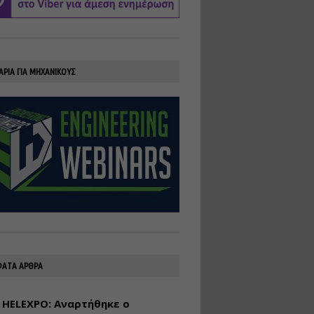
υλοποίηση
φωτοβολταϊκών
συστημάτων για
αυτοπαραγωγή (Net-
Billing)
ΑΡΙΑ ΓΙΑ ΜΗΧΑΝΙΚΟΥΣ
Εισηγητής:
Νικόλαος Παπαναστασίου
Τιμή από: €230.00
Διάρκεια: 16 ώρες
Αρχιτεκτονικός
Σχεδιασμός με το
Rhinoceros
Εισηγητής:
Κυριάκος Γολέμης
Τιμή από: €275.00
Διάρκεια: 18 ώρες
ΑΤΑ ΑΡΘΡΑ
 HELEXPO: Αναρτήθηκε ο
Σχεδιασμός και