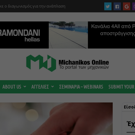
ργίας του αιολικού πάρκου –
 κατηγορούμενοι για τη μεγάλη πυρκαγιά
ABOUT US
ΑΓΓΕΛΙΕΣ
ΣΕΜΙΝΑΡΙΑ – WEBINARS
SUBMIT YOUR
Είσο
Έχ