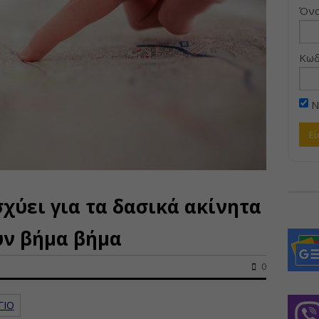
Όνο
Κωδ
Ν
σχύει για τα δασικά ακίνητα
υν βήμα βήμα
0
ΓΙΟ