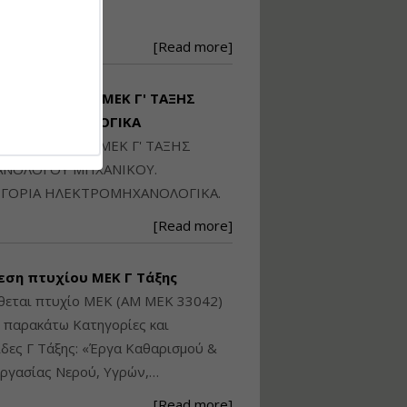
Ηλεκτρονική
250871
Ταυτότητα Κτιρίου/
Αυτοτελούς
[Read more]
Διηρημένης
ιδιοκτησίας – Θεωρία
και Πράξη (2024)
ΙΘΕΤΑΙ ΠΤΥΧΙΟ ΜΕΚ Γ' ΤΑΞΗΣ
Εισηγήτρια:
Αναστασία Μητρακάκη
ΚΤΡΟΜΗΧΑΝΟΛΟΓΙΚΑ
Τιμή από: €140.00
ΙΘΕΤΑΙ ΠΤΥΧΙΟ ΜΕΚ Γ' ΤΑΞΗΣ
Διάρκεια: 6 ώρες
ΝΟΛΟΓΟΥ ΜΗΧΑΝΙΚΟΥ.
ΓΟΡΙΑ ΗΛΕΚΤΡΟΜΗΧΑΝΟΛΟΓΙΚΑ.
Εφαρμογή
[Read more]
Πολεοδομικού
Σχεδιασμού Εντός
Ορίων Πόλεων και
εση πτυχίου ΜΕΚ Γ Τάξης
Οικισμών και Εκτός
Σχεδίου Δόμησης
θεται πτυχίο ΜΕΚ (ΑΜ ΜΕΚ 33042)
ς παρακάτω Κατηγορίες και
Εισηγήτρια:
Γραμματή Μπακλατσή
δες Γ Τάξης: «Έργα Καθαρισμού &
Τιμή από: €145.00
ργασίας Νερού, Υγρών,…
Διάρκεια: 8 ώρες
[Read more]