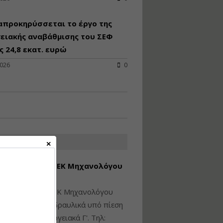
Υγιεινή και Ασφάλεια
απροκηρύσσεται το έργο της
στα Ιδιωτικά και
Δημόσια Έργα
ειακής αναβάθμισης του ΣΕΦ
 24,8 εκατ. ευρώ
Εισηγητής:
Ζήσης Παπασταμάτης
2026
0
Τιμή από: €145.00
Διάρκεια: 7 ώρες
Διαδικασία Έκδοσης
Οικοδομικών Αδειών
μέσω του e-Άδειες –
ΑΤΕΣ ΑΓΓΕΛΙΕΣ
Παραδείγματα
Εφαρμογής
εση Πτυχίου ΜΕΚ Μηχανολόγου
Εισηγήτρια:
Αναστασία Μητρακάκη
νικού Γ' Τάξης
Τιμή από: €165.00
ίθεται πτυχίο ΜΕΚ Μηχανολόγου
Διάρκεια: 9 ώρες
ικού: Η/Μ Γ', Υδραυλικά υπό πίεση
ιομηχανικά - Ενεργειακά Γ'. Τηλ: