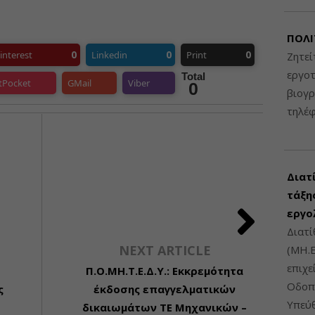
ΠΟΛΙ
0
0
0
interest
Linkedin
Print
Ζητεί
εργοτ
Total
tPocket
GMail
Viber
0
βιογ
τηλέ
Διατ
τάξης
εργο
Διατί
NEXT ARTICLE
(ΜΗ.Ε
επιχε
Π.Ο.ΜΗ.Τ.Ε.Δ.Υ.: Εκκρεμότητα
Οδοπο
ς
έκδοσης επαγγελματικών
Υπεύθ
δικαιωμάτων ΤΕ Μηχανικών –