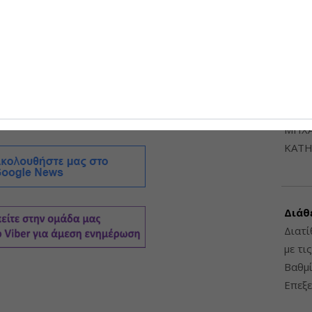
6948
ές Αντιρρήσεων και την έκδοση θετικής απόφασης που
ας σε αποδέσμευση της έκτασης. Όσοι, όμως,
η έκταση κρίθηκε τελικά δασική ή χορτολιβαδική δεν
η, με μοναδική διοικητική διέξοδο την υποβολή
ΔΙΑΤ
όσον υπάρχουν αποδεικτικά στοιχεία ότι ο
ΗΛΕ
νθασμένος.
ΔΙΑΤ
ΜΗΧΑ
ΚΑΤΗ
Διάθ
Διατί
με τι
Βαθμί
Επεξε