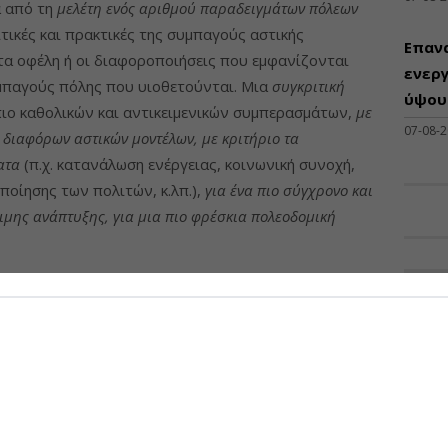
 από τη
μελέτη ενός αριθμού παραδειγμάτων πόλεων
ιτικές και πρακτικές της συμπαγούς αστικής
Επαν
α οφέλη ή οι διαφοροποιήσεις που εμφανίζονται
ενεργ
συμπαγούς πόλης που υιοθετούνται. Μια
συγκριτική
ύψους
 πιο καθολικών και αντικειμενικών συμπερασμάτων,
με
07-08-
 διαφόρων αστικών μοντέλων, με κριτήριο τα
ατα
(π.χ. κατανάλωση ενέργειας, κοινωνική συνοχή,
ποίησης των πολιτών, κ.λπ.),
για ένα πιο σύγχρονο και
σιμης ανάπτυξης, για μια πιο φρέσκια πολεοδομική
άξουν ή να αναθεωρηθούν 17 χρόνια, πλην όμως, μήπως
ΠΡΟΣΦ
ν χρόνο
(μεθοδολογική προσέγγιση)
;
Διάθ
 να είναι πολλά,
πλην όμως
, μεσολάβησε μόνο μια
Μηχα
και ξεκίνησε αυτή του 2021!
Διατ
Μηχαν
υσμού, το ποσοστό λ.χ. των νηπίων ως 2% επί του
Β', Β