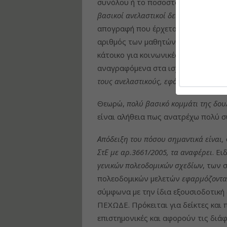
συνόλου ή το ποσοστό της “τρίτης η
βασικοί ανελαστικοί δείκτες
, οι οποί
απογραφή που έρχεται (ήδη η ΕΣΥΕ 
αριθμός των μαθητών ανά τάξη (τα οπ
κάτοικο για κοινωνικές, διοικητικές,
αναγραφόμενα στα ισχύον πρότυπο
τους ανελαστικούς, εφόσον θέλουμε ν
Θεωρώ,
πολύ βασικό κομμάτι της δου
είναι αλήθεια πως ανατρέχω πολύ συ
Απόδειξη του πόσου σημαντικά είναι,
ΣτΕ με αρ.3661/2005, τα αναφέρει
. Ε
γενικών πολεοδομικών σχεδίων
, των 
πολεοδομικών μελετών
εφαρμόζονται
σύμφωνα με την ίδια εξουσιοδοτική
ΠΕΧΩΔΕ. Πρόκειται για δείκτες και
επιστημονικές και αφορούν τις διάφ