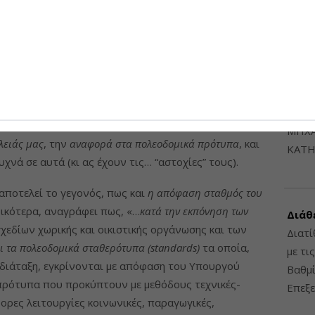
λικίας” επί του συνόλου του πληθυσμού, κλπ, είναι
6948
οι, θεωρώ, θα αλλάξουν δραματικά μετά την
έχει έτοιμη την προκήρυξη για τους απογραφείς). Ο
οία είναι έως 30 στο δημοτικό σχολείο), τα τ.μ./
 κλπ,
είναι ελαστικοί δείκτες
(σύμφωνα με τα
ΔΙΑΤ
),
πλην όμως έστω και με έμμεσο τρόπο, συνδέονται με
ΗΛΕ
α έχουμε ποιοτικότερα πρότυπα
.
ΔΙΑΤ
ΜΗΧΑ
λειάς μας
, την
αναφορά στα πολεοδομικά πρότυπα
, και
ΚΑΤΗ
χνά σε αυτά (κι ας έχουν τις… “αστοχίες” τους).
αποτελεί το γεγονός, πως και
η απόφαση σταθμός του
ιδικότερα, αναγράφει πως, «…
κατά την εκπόνηση των
Διάθ
σχεδίων χωρικής και οικιστικής οργάνωσης και των
Διατί
 τα πολεοδομικά σταθερότυπα (standards)
τα οποία,
με τι
 διάταξη, εγκρίνονται με απόφαση του Υπουργού
Βαθμί
 πρότυπα που προκύπτουν με μεθόδους τεχνικές-
Επεξε
ορες λειτουργίες κοινωνικές, παραγωγικές,