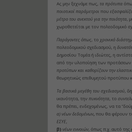
Ας μην ξεχνάμε πως,
τα πρότυπα
όπως
ποιοτικοί παράµετροι
που
εξασφαλίζο
μέτρο του ανεκτού για την ποιότητα
, 
χωροθετείται µε τον πολεοδοµικό σ
Παράγοντες όπως
, το
χρονικό διάστη
πολεοδοµικού σχεδιασµού, η
δυνατό
Δημοσίου Τοµέα ή ιδιώτες, η αντίσ
από την υλοποίηση των προτάσεων 
προτύπων και καθορίζουν την ελαστικ
θεωρητικώς επιθυµητού προτύπου κα
Τα βασικά μεγέθη του σχεδιασµού
, δ
ικανότητα, την
πυκνότητα
, το
συντελ
θα πρέπει, ενδεχομένως, να τα “δού
α) νέων δεδομένων
,
που θα φέρουν 
ΕΣΥΕ
,
β)
νέων εννοιών
, όπως π.χ. αυτό τη