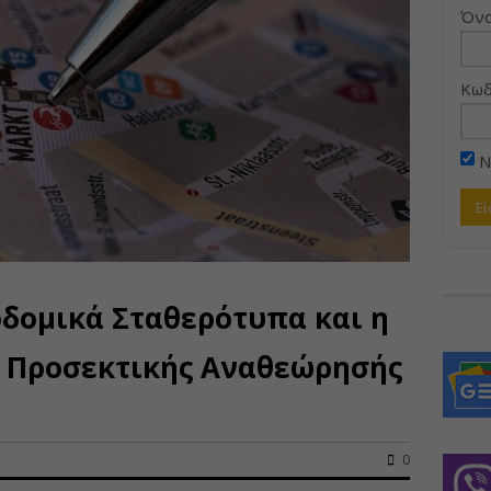
Όνο
Κωδ
Ν
οδομικά Σταθερότυπα και η
η Προσεκτικής Αναθεώρησής
0