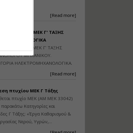
Ηλεκτρονική
250871
Ταυτότητα Κτιρίου/
Αυτοτελούς
[Read more]
Διηρημένης
ιδιοκτησίας – Θεωρία
και Πράξη (2024)
ΙΘΕΤΑΙ ΠΤΥΧΙΟ ΜΕΚ Γ' ΤΑΞΗΣ
Εισηγήτρια:
Αναστασία Μητρακάκη
ΚΤΡΟΜΗΧΑΝΟΛΟΓΙΚΑ
Τιμή από: €140.00
ΙΘΕΤΑΙ ΠΤΥΧΙΟ ΜΕΚ Γ' ΤΑΞΗΣ
Διάρκεια: 6 ώρες
ΝΟΛΟΓΟΥ ΜΗΧΑΝΙΚΟΥ.
ΓΟΡΙΑ ΗΛΕΚΤΡΟΜΗΧΑΝΟΛΟΓΙΚΑ.
Εφαρμογή
[Read more]
Πολεοδομικού
Σχεδιασμού Εντός
Ορίων Πόλεων και
εση πτυχίου ΜΕΚ Γ Τάξης
Οικισμών και Εκτός
Σχεδίου Δόμησης
θεται πτυχίο ΜΕΚ (ΑΜ ΜΕΚ 33042)
ς παρακάτω Κατηγορίες και
Εισηγήτρια:
Γραμματή Μπακλατσή
δες Γ Τάξης: «Έργα Καθαρισμού &
Τιμή από: €145.00
ργασίας Νερού, Υγρών,…
Διάρκεια: 8 ώρες
[Read more]