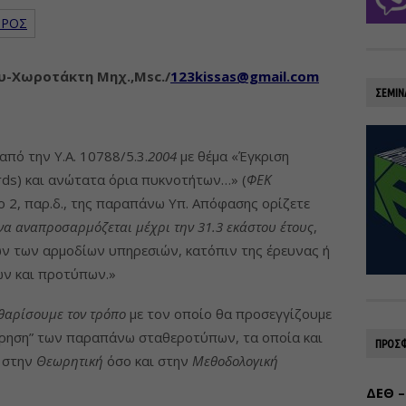
ΠΡΟΣ
υ-Χωροτάκτη Μηχ.,Msc./
123kissas@gmail.com
ΣΕΜΙΝ
από την Υ.Α. 10788/5.3.
2004
με θέμα «Έγκριση
rds) και ανώτατα όρια πυκνοτήτων…» (
ΦΕΚ
 2, παρ.δ., της παραπάνω Υπ. Απόφασης ορίζετε
α αναπροσαρµόζεται µέχρι την 31.3 εκάστου έτους
,
ν των αρµοδίων υπηρεσιών, κατόπιν της έρευνας ή
ών και προτύπων.»
θαρίσουμε τον τρόπο
με τον οποίο θα προσεγγίζουμε
ώρηση” των παραπάνω σταθεροτύπων, τα οποία και
ΠΡΟΣΦ
 στην
Θεωρητική
όσο και στην
Μεθοδολογική
ΔΕΘ –