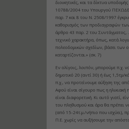
διοικητικές, και τα δίκτυα υποδομ
10788/2004 του Υπουργού ΠΕΧΩΔΕ, 
παρ. 7 και 8 του Ν. 2508/1997 έγκ
καθορισμός των προδιαγραφών των 
άρθρο 43 παρ. 2 του Συντάγματος, 
τεχνικό χαρακτήρα, όπως, κατά λογι
πολεοδομικών σχεδίων, βάσει των 
καταρτίζονται.» (σκ. 7)
Εν ολίγοις, λοιπόν, μπορούμε π.χ. 
δημοτικό 20 (αντί 30) ή έως 1,5τμ/
π.χ., να προτείνουμε αύξηση της απ
Αφού είναι σίγουρο πως η ηλικιακή
είναι διαφορετική. Κι αυτό γιατί, εί
του πληθυσμού και άρα θα πρέπει να
(από 15-24τ.μ./νήπιο που ισχύει), 
Π.Ε. χωρίς να αυξήσουμε την απόστ