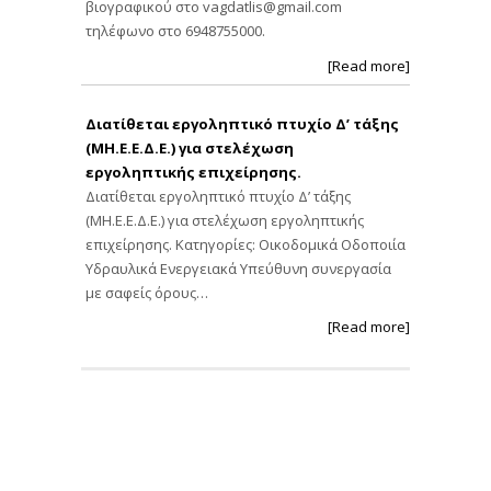
βιογραφικού στο
vagdatlis@gmail.com
τηλέφωνο στο 6948755000.
[Read more]
Διατίθεται εργοληπτικό πτυχίο Δ’ τάξης
(ΜΗ.Ε.Ε.Δ.Ε.) για στελέχωση
εργοληπτικής επιχείρησης.
Διατίθεται εργοληπτικό πτυχίο Δ’ τάξης
(ΜΗ.Ε.Ε.Δ.Ε.) για στελέχωση εργοληπτικής
επιχείρησης. Κατηγορίες: Οικοδομικά Οδοποιία
Υδραυλικά Ενεργειακά Υπεύθυνη συνεργασία
με σαφείς όρους…
[Read more]