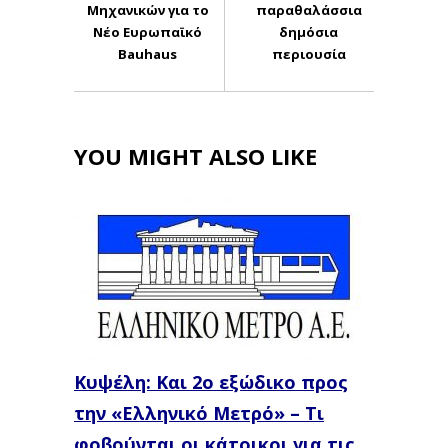
Μηχανικών για το
παραθαλάσσια
Νέο Ευρωπαϊκό
δημόσια
Bauhaus
περιουσία
YOU MIGHT ALSO LIKE
Κυψέλη: Και 2ο εξώδικο προς
την «Ελληνικό Μετρό» – Τι
φοβούνται οι κάτοικοι για τις