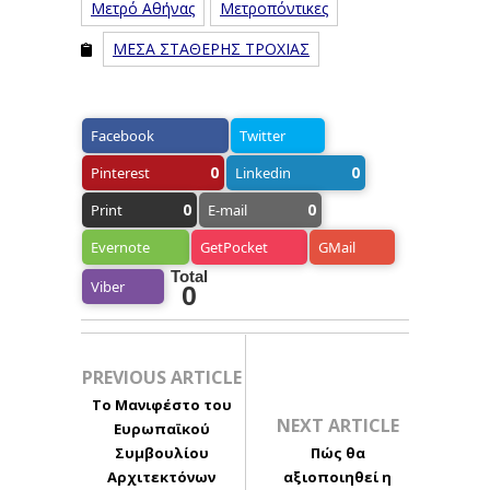
Μετρό Αθήνας
Μετροπόντικες
ΜΕΣΑ ΣΤΑΘΕΡΗΣ ΤΡΟΧΙΑΣ
Facebook
Twitter
0
0
Pinterest
Linkedin
0
0
Print
E-mail
Evernote
GetPocket
GMail
Total
Viber
0
PREVIOUS ARTICLE
Το Μανιφέστο του
NEXT ARTICLE
Ευρωπαϊκού
Συμβουλίου
Πώς θα
Αρχιτεκτόνων
αξιοποιηθεί η