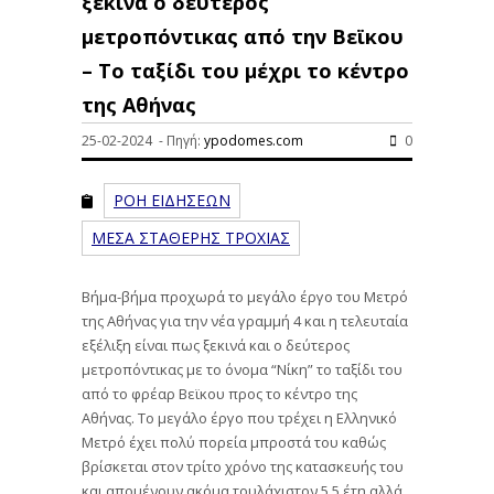
ξεκινά ο δεύτερος
μετροπόντικας από την Βεϊκου
– Το ταξίδι του μέχρι το κέντρο
της Αθήνας
25-02-2024 - Πηγή:
ypodomes.com
0
ΡΟΗ ΕΙΔΗΣΕΩΝ
ΜΕΣΑ ΣΤΑΘΕΡΗΣ ΤΡΟΧΙΑΣ
Βήμα-βήμα προχωρά το μεγάλο έργο του Μετρό
της Αθήνας για την νέα γραμμή 4 και η τελευταία
εξέλιξη είναι πως ξεκινά και ο δεύτερος
μετροπόντικας με το όνομα “Νίκη” το ταξίδι του
από το φρέαρ Βεϊκου προς το κέντρο της
Αθήνας. Το μεγάλο έργο που τρέχει η Ελληνικό
Μετρό έχει πολύ πορεία μπροστά του καθώς
βρίσκεται στον τρίτο χρόνο της κατασκευής του
και απομένουν ακόμα τουλάχιστον 5,5 έτη αλλά