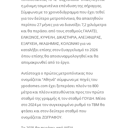
η μόνιμη τσιμεντένια επένδυση της σήραγγας.
Σύμφωνα με το χρονοδιάγραμμα που έχει τεθεί
για τον δεύτερο μετροπόντικα, θα απαιτηθούν
περίπου 27 μήνες για να διανοίξει 7,2 χιλιόμετρα
και θα περάσει από τους σταθμούς ΓΑΛΑΤΣΙ,
ΕΛΙΚΩΝΟΣ, ΚΥΨΕΛΗ, ΔΙΚΑΣΤΗΡΙΑ, ΑΛΕΞΑΝΔΡΑΣ,
ΕΞΑΡΧΕΙΑ, ΑΚΑΔΗΜΙΑΣ, ΚΟΛΩΝΑΚΙ για να
καταλήξει επίσης στον Ευαγγελισμό το 2026
όπου επίσης θα αποσυναρμολογηθεί και θα
απομακρυνθεί από το έργο.
Αντίστοιχα ο πρώτος μετροπόντικας που
ονομάζεται “Αθηνά” σύμφωνα με πηγές του
ypodomes.com έχει ξεπεράσει πλεόν τα 800
μέτρα και πλέον κατευθύνεται προς τον πρώτο
σταθμό της γραμμής 4, τον σταθμό ΓΟΥΔΗ. Μέσα
στο 2024 με τον συγκεκριμένο ρυθμό το ΤΒΜ θα
φτάσει και στον δεύτερο σταθμό που
ονομάζεται ΖΩΓΡΑΦΟΥ.
Το 2025 θα περάσει από ΙΛΙΣΙΑ,