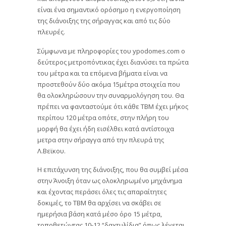
είναι ένα σημαντικό ορόσημο η ενεργοποίηση
της διάνοιξης της σήραγγας και από τις δύο
πλευρές.
Σύμφωνα με πληροφορίες του ypodomes.com o
δεύτερος μετροπόντικας έχει διανύσει τα πρώτα
του μέτρα και τα επόμενα βήματα είναι να
προστεθούν δύο ακόμα 15μέτρα στοιχεία που
θα ολοκληρώσουν την συναρμολόγηση του. Θα
πρέπει να φανταστούμε ότι κάθε ΤΒΜ έχει μήκος
περίπου 120 μέτρα οπότε, στην πλήρη του
μορφή θα έχει ήδη εισέλθει κατά αντίστοιχα
μετρα στην σήραγγα από την πλευρά της
Λ.Βεϊκου.
Η επιτάχυνση της διάνοιξης, που θα συμβεί μέσα
στην Άνοιξη όταν ως ολοκληρωμένο μηχάνημα
και έχοντας περάσει όλες τις απαραίτητες
δοκιμές, το ΤΒΜ θα αρχίσει να σκάβει σε
ημερήσια βάση κατά μέσο όρο 15 μέτρα,
τοποθετώντας 10-12 “δαχτυλίδια” όπως λέγεται