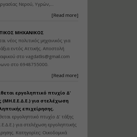
ργασίας Νερού, Υγρών,…
Βασικά στοιχεία
τεχνολογίας
[Read more]
φωτισμού LED και
ανάλυση Συστημάτων
Διαχείρισης
ΤΙΚΟΣ ΜΗΧΑΝΙΚΟΣ
Φωτισμού
ται νέος πολιτικός μηχανικός για
Εισηγητής:
Στέφανος Τουλόγλου
άξια εντός Αττικής. Αποστολή
Τιμή από: €190.00
ραφικού στο
vagdatlis@gmail.com
Διάρκεια: 12 ώρες
φωνο στο 6948755000.
[Read more]
Εκπόνηση Τοπικών και
Ειδικών Πολεοδομικών
Σχεδίων (ΤΠΣ και ΕΠΣ)
ίθεται εργοληπτικό πτυχίο Δ’
 (ΜΗ.Ε.Ε.Δ.Ε.) για στελέχωση
ληπτικής επιχείρησης.
Εισηγητής:
Λάμπρος Κίσσας
θεται εργοληπτικό πτυχίο Δ’ τάξης
Τιμή από: €130.00
.Ε.Δ.Ε.) για στελέχωση εργοληπτικής
Διάρκεια: 6 ώρες
ίρησης. Κατηγορίες: Οικοδομικά