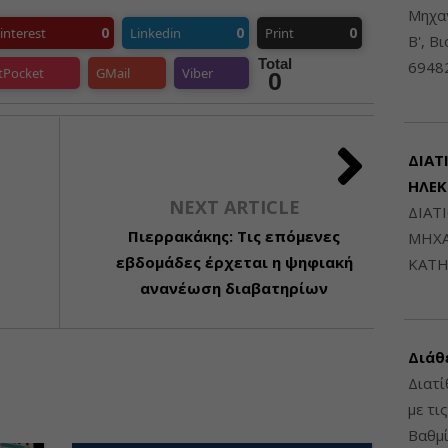
Μηχαν
0
0
0
interest
Linkedin
Print
Β', Β
Total
6948
tPocket
GMail
Viber
0
ΔΙΑΤ
ΗΛΕ
NEXT ARTICLE
ΔΙΑΤ
Πιερρακάκης: Τις επόμενες
ΜΗΧΑ
εβδομάδες έρχεται η ψηφιακή
ΚΑΤΗ
ανανέωση διαβατηρίων
Διάθ
Διατί
με τι
Βαθμί