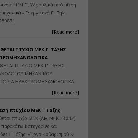
Ηλεκτρονική
ικού: Η/Μ Γ', Υδραυλικά υπό πίεση
Ταυτότητα Κτιρίου/
Αυτοτελούς
ιομηχανικά - Ενεργειακά Γ'. Τηλ:
Διηρημένης
250871
ιδιοκτησίας – Θεωρία
και Πράξη (2024)
[Read more]
Εισηγήτρια:
Αναστασία Μητρακάκη
Τιμή από: €140.00
ΙΘΕΤΑΙ ΠΤΥΧΙΟ ΜΕΚ Γ' ΤΑΞΗΣ
Διάρκεια: 6 ώρες
ΚΤΡΟΜΗΧΑΝΟΛΟΓΙΚΑ
ΙΘΕΤΑΙ ΠΤΥΧΙΟ ΜΕΚ Γ' ΤΑΞΗΣ
Εφαρμογή
ΝΟΛΟΓΟΥ ΜΗΧΑΝΙΚΟΥ.
Πολεοδομικού
ΓΟΡΙΑ ΗΛΕΚΤΡΟΜΗΧΑΝΟΛΟΓΙΚΑ.
Σχεδιασμού Εντός
Ορίων Πόλεων και
[Read more]
Οικισμών και Εκτός
Σχεδίου Δόμησης
εση πτυχίου ΜΕΚ Γ Τάξης
Εισηγήτρια:
Γραμματή Μπακλατσή
θεται πτυχίο ΜΕΚ (ΑΜ ΜΕΚ 33042)
Τιμή από: €145.00
ς παρακάτω Κατηγορίες και
Διάρκεια: 8 ώρες
δες Γ Τάξης: «Έργα Καθαρισμού &