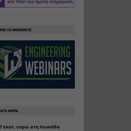
υλοποίηση
φωτοβολταϊκών
συστημάτων για
αυτοπαραγωγή (Net-
Billing)
ΑΡΙΑ ΓΙΑ ΜΗΧΑΝΙΚΟΥΣ
Εισηγητής:
Νικόλαος Παπαναστασίου
Τιμή από: €230.00
Διάρκεια: 16 ώρες
Αρχιτεκτονικός
Σχεδιασμός με το
Rhinoceros
Εισηγητής:
Κυριάκος Γολέμης
Τιμή από: €275.00
Διάρκεια: 18 ώρες
ΑΤΑ ΑΡΘΡΑ
7 εκατ. ευρώ στη Λευκάδα
Σχεδιασμός και