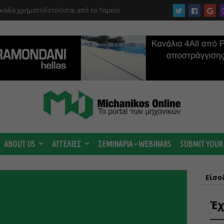
 ωριμάζουν οι συζητήσεις για το Data
 ισχυρή ΔΕΗ
ABOUT US
ΑΓΓΕΛΙΕΣ
ΣΕΜΙΝΑΡΙΑ – WEBINARS
SUBMIT YOUR
Είσο
Έχ