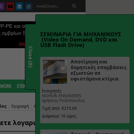

ΣΕΜΙΝΑΡΙΑ ΓΙΑ ΜΗΧΑΝΙΚΟΥΣ
(Video On Demand, DVD και
USB Flash Drive)
Close (X)
Αποτίμηση και
δομητικές επεμβάσεις
εξωστών σε
υφιστάμενα κτίρια
 WORK
ΕΠΙΚΟΙΝΩΝΙΑ
Εισηγητές:
M2HUB ENGINEERS
Χρήστος Ροδόπουλος
δος
Εγγραφή
Ανάκτηση κωδικού
Τιμή από: €215.00
Διάρκεια: 10 ώρες
ετε λογαριασμό;