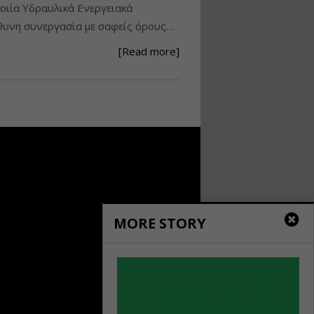
ιία Υδραυλικά Ενεργειακά
Ανάθεση – Εκτέλεση –
υνη συνεργασία με σαφείς όρους…
Επίβλεψη Δημοσίων
Έργων με τον
[Read more]
Ν.4782/2021
Εισηγητής:
Ζήσης Παπασταμάτης
Τιμή από: €220.00
Διάρκεια: 18 ώρες
Σχεδιασμός, μελέτη
και τεχνική
υλοποίηση
φωτοβολταϊκών
συστημάτων για
MORE STORY
αυτοπαραγωγή (Net-
metering)
Εισηγητής:
Νικόλαος Παπαναστασίου
Τιμή από: €215.00
Διάρκεια: 16 ώρες