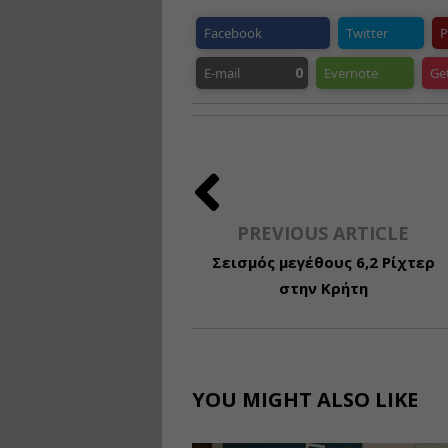
Facebook
Twitter
P
0
E-mail
Evernote
Ge
PREVIOUS ARTICLE
Σεισμός μεγέθους 6,2 Ρίχτερ
στην Κρήτη
YOU MIGHT ALSO LIKE