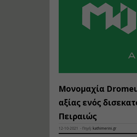
Μονομαχία Dromeus
αξίας ενός δισεκα
Πειραιώς
12-10-2021 - Πηγή:
kathimerini.gr