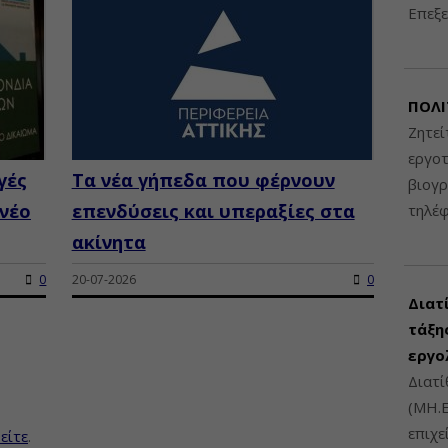
Επεξε
ΠΟΛΙ
Ζητεί
εργοτ
γές
Τα νέα γήπεδα που φέρνουν
βιογ
 νέο
επενδύσεις και υπεραξίες στα
τηλέ
ακίνητα
0
20-07-2026
0
Διατ
τάξης
εργο
Διατί
(ΜΗ.Ε
επιχε
είτε
.