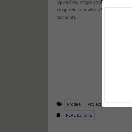
Ορισμένες πληροφορίες που δεν στ
τίμημα θα κυμανθεί πλησίον του 80
discount).
Prodea
Project Terra
ακίνητ
REAL ESTATE