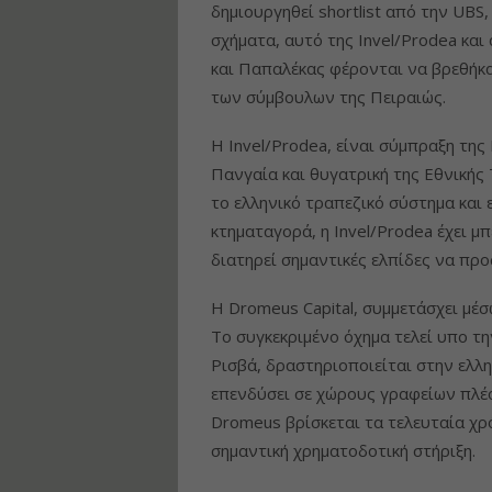
δημιουργηθεί shortlist από την UBS
σχήματα, αυτό της Invel/Prodea κα
και Παπαλέκας φέρονται να βρεθήκ
των σύμβουλων της Πειραιώς.
Η Invel/Prodea, είναι σύμπραξη της
Πανγαία και θυγατρική της Εθνικής
το ελληνικό τραπεζικό σύστημα και
κτηματαγορά, η Invel/Prodea έχει μπ
διατηρεί σημαντικές ελπίδες να προ
H Dromeus Capital, συμμετάσχει μέσ
Το συγκεκριμένο όχημα τελεί υπο τ
Ρισβά, δραστηριοποιείται στην ελλη
επενδύσει σε χώρους γραφείων πλέ
Dromeus βρίσκεται τα τελευταία χρό
σημαντική χρηματοδοτική στήριξη.