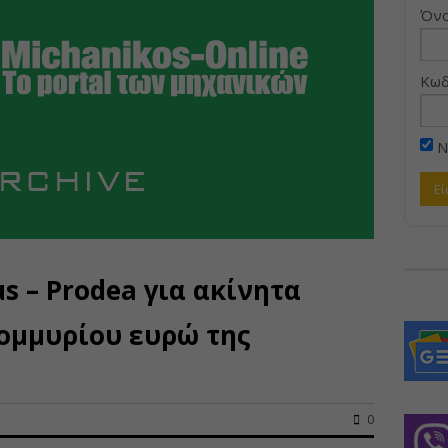
Όνο
Κωδ
Ν
 – Prodea για ακίνητα
τομμυρίου ευρώ της
0