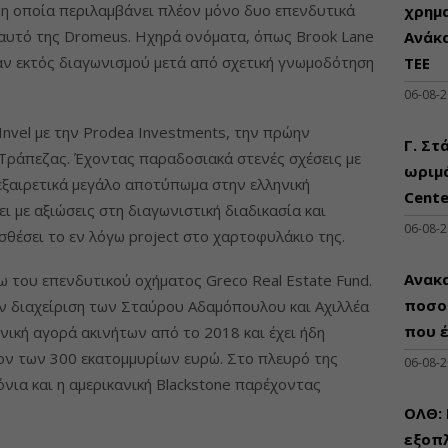
, η οποία περιλαμβάνει πλέον μόνο δυο επενδυτικά
χρημ
ι αυτό της Dromeus. Ηχηρά ονόματα, όπως Brook Lane
Ανάκ
αν εκτός διαγωνισμού μετά από σχετική γνωμοδότηση
ΤΕΕ
06-08-
 Invel με την Prodea Investments, την πρώην
Γ. Στ
 Τράπεζας. Έχοντας παραδοσιακά στενές σχέσεις με
ωριμά
 εξαιρετικά μεγάλο αποτύπωμα στην ελληνική
Cente
ει με αξιώσεις στη διαγωνιστική διαδικασία και
06-08-
σθέσει το εν λόγω project στο χαρτοφυλάκιο της.
Ανακα
ω του επενδυτικού οχήματος Greco Real Estate Fund.
ποσο
ην διαχείριση των Σταύρου Αδαμόπουλου και Αχιλλέα
που 
νική αγορά ακινήτων από το 2018 και έχει ήδη
ον των 300 εκατομμυρίων ευρώ. Στο πλευρό της
06-08-
νια και η αμερικανική Blackstone παρέχοντας
ΟΛΘ:
εξοπλ