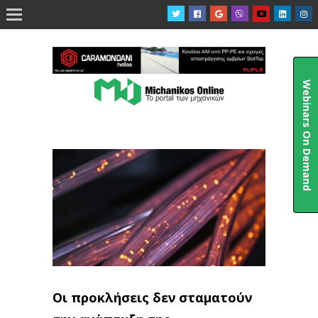

Webinars On Demand
Οι προκλήσεις δεν σταματούν