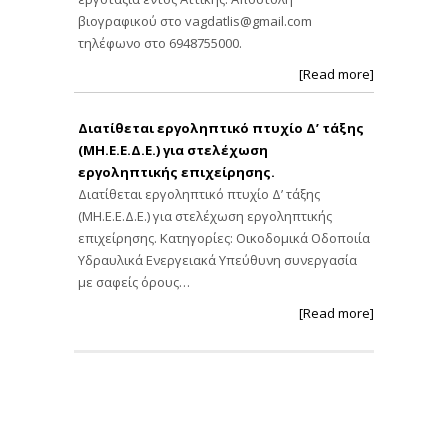
βιογραφικού στο
vagdatlis@gmail.com
τηλέφωνο στο 6948755000.
[Read more]
Διατίθεται εργοληπτικό πτυχίο Δ’ τάξης
(ΜΗ.Ε.Ε.Δ.Ε.) για στελέχωση
εργοληπτικής επιχείρησης.
Διατίθεται εργοληπτικό πτυχίο Δ’ τάξης
(ΜΗ.Ε.Ε.Δ.Ε.) για στελέχωση εργοληπτικής
επιχείρησης. Κατηγορίες: Οικοδομικά Οδοποιία
Υδραυλικά Ενεργειακά Υπεύθυνη συνεργασία
με σαφείς όρους…
[Read more]