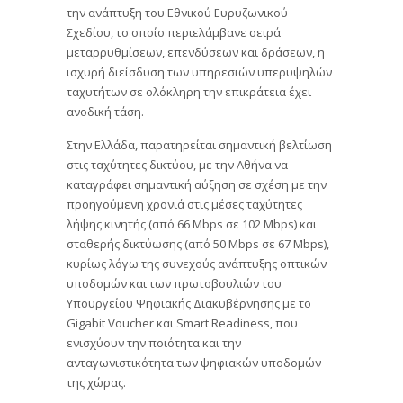
την ανάπτυξη του Εθνικού Ευρυζωνικού
Σχεδίου, το οποίο περιελάμβανε σειρά
μεταρρυθμίσεων, επενδύσεων και δράσεων, η
ισχυρή διείσδυση των υπηρεσιών υπερυψηλών
ταχυτήτων σε ολόκληρη την επικράτεια έχει
ανοδική τάση.
Στην Ελλάδα, παρατηρείται σημαντική βελτίωση
στις ταχύτητες δικτύου, με την Αθήνα να
καταγράφει σημαντική αύξηση σε σχέση με την
προηγούμενη χρονιά στις μέσες ταχύτητες
λήψης κινητής (από 66 Mbps σε 102 Mbps) και
σταθερής δικτύωσης (από 50 Mbps σε 67 Mbps),
κυρίως λόγω της συνεχούς ανάπτυξης οπτικών
υποδομών και των πρωτοβουλιών του
Υπουργείου Ψηφιακής Διακυβέρνησης με το
Gigabit Voucher και Smart Readiness, που
ενισχύουν την ποιότητα και την
ανταγωνιστικότητα των ψηφιακών υποδομών
της χώρας.