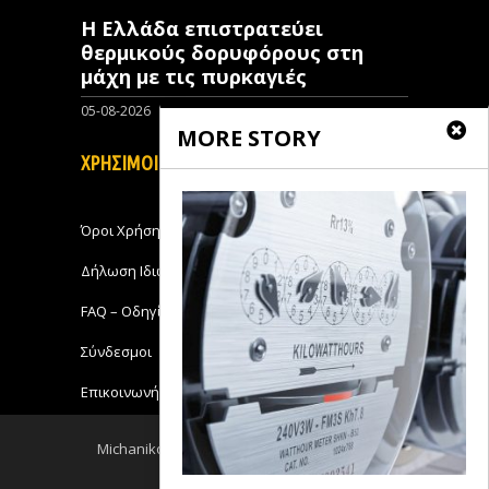
Η Ελλάδα επιστρατεύει
θερμικούς δορυφόρους στη
μάχη με τις πυρκαγιές
05-08-2026
0
MORE STORY
ΧΡΗΣΙΜΟΙ ΣΥΝΔΕΣΜΟΙ
Όροι Χρήσης
Δήλωση Ιδιωτικότητας
FAQ – Οδηγίες Χρήσης
Σύνδεσμοι
Επικοινωνήστε με το Michanikos-Online
Michanikos-Online 2018 - All Rights Reserved
Back to top