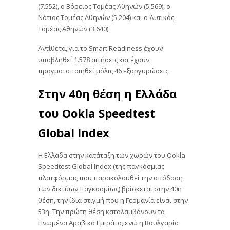
(7.552), ο Βόρειος Τομέας Αθηνών (5.569), ο
Νότιος Τομέας Αθηνών (5.204) και ο Δυτικός
Τομέας Αθηνών (3.640).
Αντίθετα, για το Smart Readiness έχουν
υποβληθεί 1.578 αιτήσεις και έχουν
πραγματοποιηθεί μόλις 46 εξαργυρώσεις.
Στην 40η θέση η Ελλάδα
του Ookla Speedtest
Global Index
Η Ελλάδα στην κατάταξη των χωρών του Ookla
Speedtest Global Index (της παγκόσμιας
πλατφόρμας που παρακολουθεί την απόδοση
των δικτύων παγκοσμίως) βρίσκεται στην 40η
θέση, την ίδια στιγμή που η Γερμανία είναι στην
53η. Την πρώτη θέση καταλαμβάνουν τα
Ηνωμένα Αραβικά Εμιράτα, ενώ η Βουλγαρία