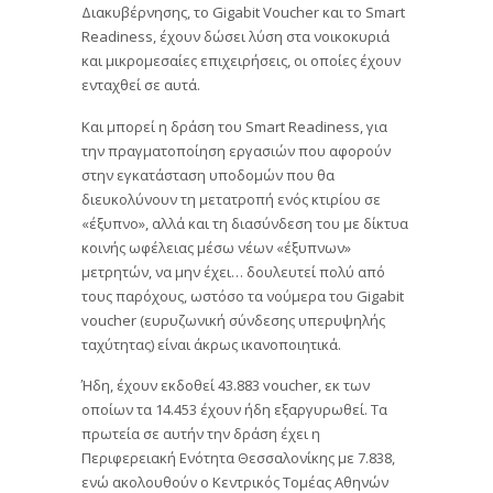
Διακυβέρνησης, το Gigabit Voucher και το Smart
Readiness, έχουν δώσει λύση στα νοικοκυριά
και μικρομεσαίες επιχειρήσεις, οι οποίες έχουν
ενταχθεί σε αυτά.
Και μπορεί η δράση του Smart Readiness, για
την πραγματοποίηση εργασιών που αφορούν
στην εγκατάσταση υποδομών που θα
διευκολύνουν τη μετατροπή ενός κτιρίου σε
«έξυπνο», αλλά και τη διασύνδεση του με δίκτυα
κοινής ωφέλειας μέσω νέων «έξυπνων»
μετρητών, να μην έχει… δουλευτεί πολύ από
τους παρόχους, ωστόσο τα νούμερα του Gigabit
voucher (ευρυζωνική σύνδεσης υπερυψηλής
ταχύτητας) είναι άκρως ικανοποιητικά.
Ήδη, έχουν εκδοθεί 43.883 voucher, εκ των
οποίων τα 14.453 έχουν ήδη εξαργυρωθεί. Τα
πρωτεία σε αυτήν την δράση έχει η
Περιφερειακή Ενότητα Θεσσαλονίκης με 7.838,
ενώ ακολουθούν ο Κεντρικός Τομέας Αθηνών