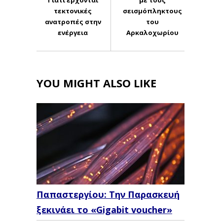
Γιατί έρχονται
με τους
τεκτονικές
σεισμόπληκτους
ανατροπές στην
του
ενέργεια
Αρκαλοχωρίου
YOU MIGHT ALSO LIKE
Παπαστεργίου: Την Παρασκευή
ξεκινάει το «Gigabit voucher»