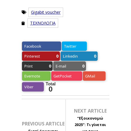
Gigabit voucher
ΤΕΧΝΟΛΟΓΙΑ
Facebook
Twitter
0
0
Pinterest
Linkedin
0
0
Print
E-mail
Evernote
GetPocket
GMail
Total
Viber
0
NEXT ARTICLE
“Εξοικονομώ
PREVIOUS ARTICLE
2025”: Τι γίνεται