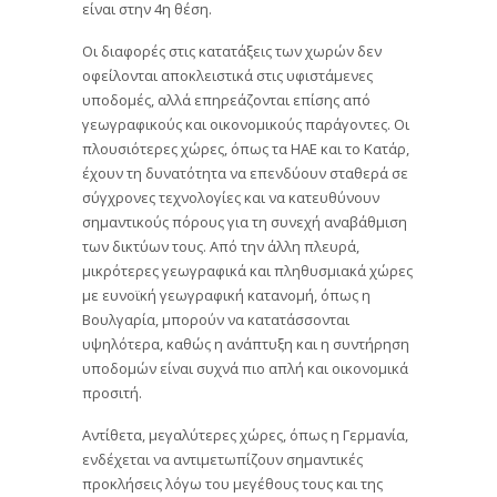
είναι στην 4η θέση.
Οι διαφορές στις κατατάξεις των χωρών δεν
οφείλονται αποκλειστικά στις υφιστάμενες
υποδομές, αλλά επηρεάζονται επίσης από
γεωγραφικούς και οικονομικούς παράγοντες. Οι
πλουσιότερες χώρες, όπως τα ΗΑΕ και το Κατάρ,
έχουν τη δυνατότητα να επενδύουν σταθερά σε
σύγχρονες τεχνολογίες και να κατευθύνουν
σημαντικούς πόρους για τη συνεχή αναβάθμιση
των δικτύων τους. Από την άλλη πλευρά,
μικρότερες γεωγραφικά και πληθυσμιακά χώρες
με ευνοϊκή γεωγραφική κατανομή, όπως η
Βουλγαρία, μπορούν να κατατάσσονται
υψηλότερα, καθώς η ανάπτυξη και η συντήρηση
υποδομών είναι συχνά πιο απλή και οικονομικά
προσιτή.
Αντίθετα, μεγαλύτερες χώρες, όπως η Γερμανία,
ενδέχεται να αντιμετωπίζουν σημαντικές
προκλήσεις λόγω του μεγέθους τους και της