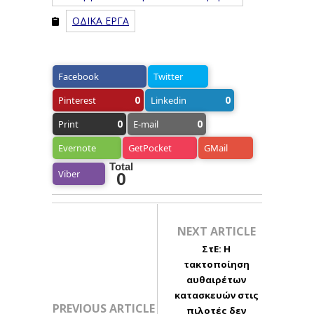
ΟΔΙΚΑ ΕΡΓΑ
Facebook
Twitter
0
0
Pinterest
Linkedin
0
0
Print
E-mail
Evernote
GetPocket
GMail
Total
Viber
0
NEXT ARTICLE
ΣτΕ: Η
τακτοποίηση
αυθαιρέτων
κατασκευών στις
PREVIOUS ARTICLE
πιλοτές δεν