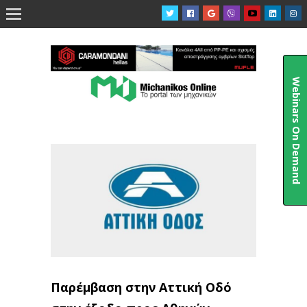

Webinars On Demand
Παρέμβαση στην Αττική Οδό