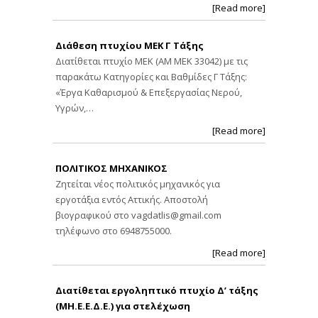
[Read more]
Διάθεση πτυχίου ΜΕΚ Γ Τάξης
Διατίθεται πτυχίο ΜΕΚ (ΑΜ ΜΕΚ 33042) με τις
παρακάτω Κατηγορίες και Βαθμίδες Γ Τάξης:
«Έργα Καθαρισμού & Επεξεργασίας Νερού,
Υγρών,…
[Read more]
ΠΟΛΙΤΙΚΟΣ ΜΗΧΑΝΙΚΟΣ
Ζητείται νέος πολιτικός μηχανικός για
εργοτάξια εντός Αττικής. Αποστολή
βιογραφικού στο
vagdatlis@gmail.com
τηλέφωνο στο 6948755000.
[Read more]
Διατίθεται εργοληπτικό πτυχίο Δ’ τάξης
(ΜΗ.Ε.Ε.Δ.Ε.) για στελέχωση