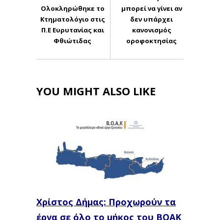
Ολοκληρώθηκε το
μπορεί να γίνει αν
Κτηματολόγιο στις
δεν υπάρχει
Π.Ε Ευρυτανίας και
κανονισμός
Φθιώτιδας
οροφοκτησίας
YOU MIGHT ALSO LIKE
Χρίστος Δήμας: Προχωρούν τα
έργα σε όλο το μήκος του ΒΟΑΚ