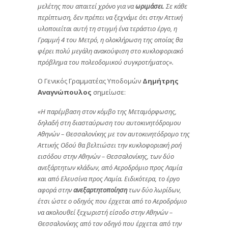
μελέτης που απαιτεί χρόνο για να
ωριμάσει
. Σε κάθε
περίπτωση, δεν πρέπει να ξεχνάμε ότι στην Αττική
υλοποιείται αυτή τη στιγμή ένα τεράστιο έργο, η
Γραμμή 4 του Μετρό, η ολοκλήρωση της οποίας θα
φέρει πολύ μεγάλη ανακούφιση στο κυκλοφοριακό
πρόβλημα του πολεοδομικού συγκροτήματος».
Ο Γενικός Γραμματέας Υποδομών
Δημήτρης
Αναγνώπουλος
σημείωσε:
«Η παρέμβαση στον κόμβο της Μεταμόρφωσης,
δηλαδή στη διασταύρωση του αυτοκινητόδρομου
Αθηνών – Θεσσαλονίκης με τον αυτοκινητόδρομο της
Αττικής Οδού θα βελτιώσει την κυκλοφοριακή ροή
εισόδου στην Αθηνών – Θεσσαλονίκης, των δύο
ανεξάρτητων κλάδων, από Αεροδρόμιο προς Λαμία
και από Ελευσίνα προς Λαμία. Ειδικότερα, το έργο
αφορά στην
ανεξαρτητοποίηση
των δύο λωρίδων,
έτσι ώστε ο οδηγός που έρχεται από το Αεροδρόμιο
να ακολουθεί ξεχωριστή είσοδο στην Αθηνών –
Θεσσαλονίκης από τον οδηγό που έρχεται από την