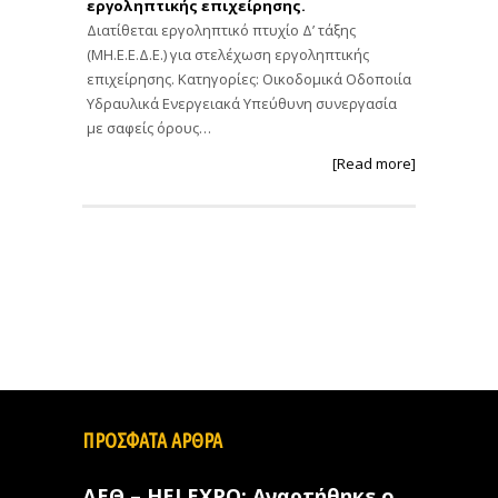
εργοληπτικής επιχείρησης.
Διατίθεται εργοληπτικό πτυχίο Δ’ τάξης
(ΜΗ.Ε.Ε.Δ.Ε.) για στελέχωση εργοληπτικής
επιχείρησης. Κατηγορίες: Οικοδομικά Οδοποιία
Υδραυλικά Ενεργειακά Υπεύθυνη συνεργασία
με σαφείς όρους…
[Read more]
ΠΡΟΣΦΑΤΑ ΑΡΘΡΑ
ΔΕΘ – HELEXPO: Αναρτήθηκε ο