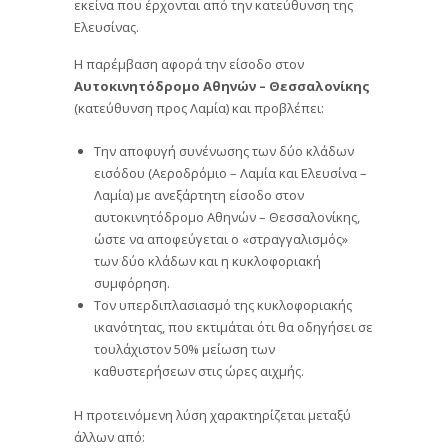
εκείνα που έρχονται από την κατεύθυνση της
Ελευσίνας.
Η παρέμβαση αφορά την είσοδο στον
Αυτοκινητόδρομο Αθηνών – Θεσσαλονίκης
(κατεύθυνση προς Λαμία) και προβλέπει:
Την αποφυγή συνένωσης των δύο κλάδων
εισόδου (Αεροδρόμιο – Λαμία και Ελευσίνα –
Λαμία) με ανεξάρτητη είσοδο στον
αυτοκινητόδρομο Αθηνών – Θεσσαλονίκης,
ώστε να αποφεύγεται ο «στραγγαλισμός»
των δύο κλάδων και η κυκλοφοριακή
συμφόρηση.
Τον υπερδιπλασιασμό της κυκλοφοριακής
ικανότητας, που εκτιμάται ότι θα οδηγήσει σε
τουλάχιστον 50% μείωση των
καθυστερήσεων στις ώρες αιχμής.
Η προτεινόμενη λύση χαρακτηρίζεται μεταξύ
άλλων από: