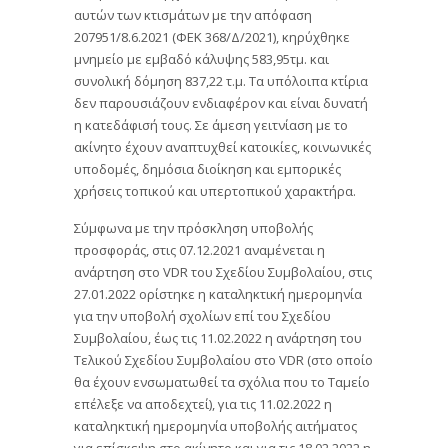
αυτών των κτισμάτων με την απόφαση
207951/8.6.2021 (ΦΕΚ 368/Δ/2021), κηρύχθηκε
μνημείο με εμβαδό κάλυψης 583,95τμ. και
συνολική δόμηση 837,22 τ.μ. Τα υπόλοιπα κτίρια
δεν παρουσιάζουν ενδιαφέρον και είναι δυνατή
η κατεδάφισή τους. Σε άμεση γειτνίαση με το
ακίνητο έχουν αναπτυχθεί κατοικίες, κοινωνικές
υποδομές, δημόσια διοίκηση και εμπορικές
χρήσεις τοπικού και υπερτοπικού χαρακτήρα.
Σύμφωνα με την πρόσκληση υποβολής
προσφοράς, στις 07.12.2021 αναμένεται η
ανάρτηση στο VDR του Σχεδίου Συμβολαίου, στις
27.01.2022 ορίστηκε η καταληκτική ημερομηνία
για την υποβολή σχολίων επί του Σχεδίου
Συμβολαίου, έως τις 11.02.2022 η ανάρτηση του
Τελικού Σχεδίου Συμβολαίου στο VDR (στο οποίο
θα έχουν ενσωματωθεί τα σχόλια που το Ταμείο
επέλεξε να αποδεχτεί), για τις 11.02.2022 η
καταληκτική ημερομηνία υποβολής αιτήματος