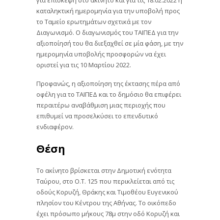
για επίσκεψη στο ακίνητο και για τις 18.02.2022 η
καταληκτική ημερομηνία για την υποβολή προς
το Ταμείο ερωτημάτων σχετικά με τον
Διαγωνισμό. Ο διαγωνισμός του ΤΑΙΠΕΔ για την
αξιοποίησή του θα διεξαχθεί σε μία φάση, με την
ημερομηνία υποβολής προσφορών να έχει
οριστεί για τις 10 Μαρτίου 2022.
Προφανώς, η αξιοποίηση της έκτασης πέρα από
οφέλη για το ΤΑΙΠΕΔ και το δημόσιο θα επιφέρει
περαιτέρω αναβάθμιση μιας περιοχής που
επιθυμεί να προσελκύσει το επενδυτικό
ενδιαφέρον.
Θέση
Το ακίνητο βρίσκεται στην Δημοτική ενότητα
Ταύρου, στο Ο.Τ. 125 που περικλείεται από τις
οδούς Κορυζή, Θράκης και Τιμοθέου Ευγενικού
πλησίον του Κέντρου της Αθήνας. Το οικόπεδο
έχει πρόσωπο μήκους 78μ στην οδό Κορυζή και