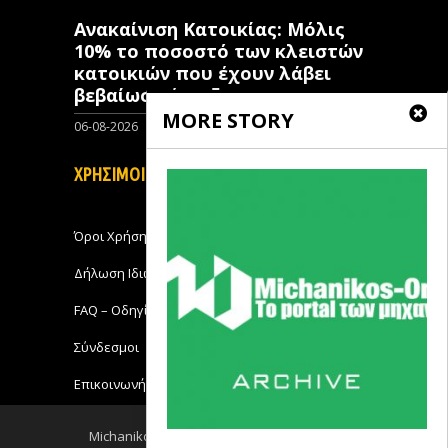
Ανακαίνιση Κατοικίας: Μόλις
10% το ποσοστό των κλειστών
κατοικιών που έχουν λάβει
βεβαίωση ένταξης
MORE STORY
06-08-2026
0
ΧΡΗΣΙΜΟΙ ΣΥΝΔΕΣΜΟΙ
Όροι Χρήσης
Δήλωση Ιδιωτικότητας
FAQ – Οδηγίες Χρήσης
Σύνδεσμοι
Επικοινωνήστε με το Michanikos-Online
Michanikos-Online 2018 - All Rights Reserved