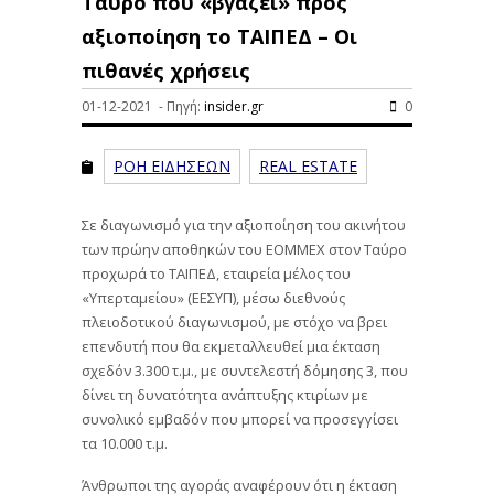
Ταύρο που «βγάζει» προς
αξιοποίηση το ΤΑΙΠΕΔ – Οι
πιθανές χρήσεις
01-12-2021 - Πηγή:
insider.gr
0
ΡΟΗ ΕΙΔΗΣΕΩΝ
REAL ESTATE
Σε διαγωνισμό για την αξιοποίηση του ακινήτου
των πρώην αποθηκών του ΕΟΜΜΕΧ στον Ταύρο
προχωρά το ΤΑΙΠΕΔ, εταιρεία μέλος του
«Υπερταμείου» (ΕΕΣΥΠ), μέσω διεθνούς
πλειοδοτικού διαγωνισμού, με στόχο να βρει
επενδυτή που θα εκμεταλλευθεί μια έκταση
σχεδόν 3.300 τ.μ., με συντελεστή δόμησης 3, που
δίνει τη δυνατότητα ανάπτυξης κτιρίων με
συνολικό εμβαδόν που μπορεί να προσεγγίσει
τα 10.000 τ.μ.
Άνθρωποι της αγοράς αναφέρουν ότι η έκταση