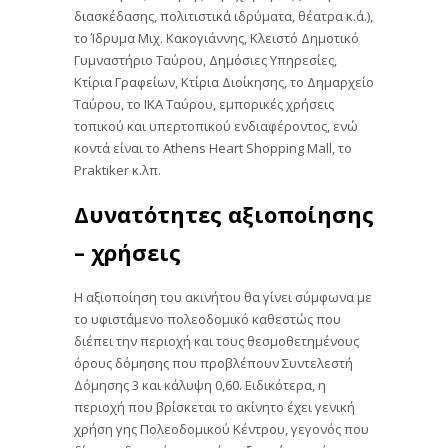
διασκέδασης, πολιτιστικά ιδρύματα, θέατρα κ.ά.),
το Ίδρυμα Μιχ. Κακογιάννης, Κλειστό Δημοτικό
Γυμναστήριο Ταύρου, Δημόσιες Υπηρεσίες,
Κτίρια Γραφείων, Κτίρια Διοίκησης, το Δημαρχείο
Ταύρου, το ΙΚΑ Ταύρου, εμπορικές χρήσεις
τοπικού και υπερτοπικού ενδιαφέροντος, ενώ
κοντά είναι το Athens Heart Shopping Mall, το
Praktiker κ.λπ.
Δυνατότητες αξιοποίησης
– χρήσεις
Η αξιοποίηση του ακινήτου θα γίνει σύμφωνα με
το υφιστάμενο πολεοδομικό καθεστώς που
διέπει την περιοχή και τους θεσμοθετημένους
όρους δόμησης που προβλέπουν Συντελεστή
Δόμησης 3 και κάλυψη 0,60. Ειδικότερα, η
περιοχή που βρίσκεται το ακίνητο έχει γενική
χρήση γης Πολεοδομικού Κέντρου, γεγονός που