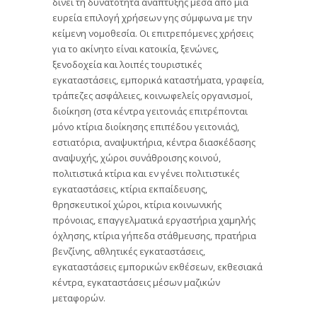
δίνει τη δυνατότητα ανάπτυξης μέσα από μια
ευρεία επιλογή χρήσεων γης σύμφωνα με την
κείμενη νομοθεσία. Οι επιτρεπόμενες χρήσεις
για το ακίνητο είναι κατοικία, ξενώνες,
ξενοδοχεία και λοιπές τουριστικές
εγκαταστάσεις, εμπορικά καταστήματα, γραφεία,
τράπεζες ασφάλειες, κοινωφελείς οργανισμοί,
διοίκηση (στα κέντρα γειτονιάς επιτρέπονται
μόνο κτίρια διοίκησης επιπέδου γειτονιάς),
εστιατόρια, αναψυκτήρια, κέντρα διασκέδασης
αναψυχής, χώροι συνάθροισης κοινού,
πολιτιστικά κτίρια και εν γένει πολιτιστικές
εγκαταστάσεις, κτίρια εκπαίδευσης,
θρησκευτικοί χώροι, κτίρια κοινωνικής
πρόνοιας, επαγγελματικά εργαστήρια χαμηλής
όχλησης, κτίρια γήπεδα στάθμευσης, πρατήρια
βενζίνης, αθλητικές εγκαταστάσεις,
εγκαταστάσεις εμπορικών εκθέσεων, εκθεσιακά
κέντρα, εγκαταστάσεις μέσων μαζικών
μεταφορών.