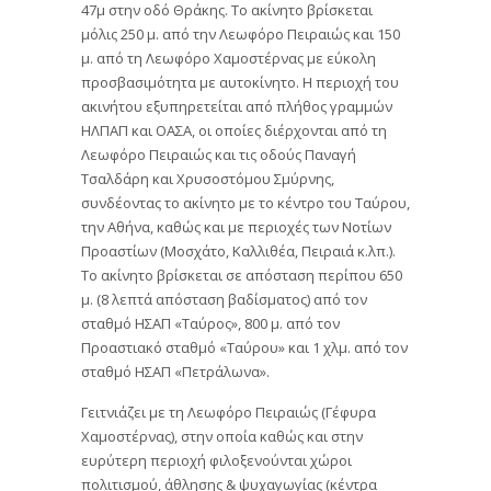
47μ στην οδό Θράκης. Το ακίνητο βρίσκεται
μόλις 250 μ. από την Λεωφόρο Πειραιώς και 150
μ. από τη Λεωφόρο Χαμοστέρνας με εύκολη
προσβασιμότητα με αυτοκίνητο. Η περιοχή του
ακινήτου εξυπηρετείται από πλήθος γραμμών
ΗΛΠΑΠ και ΟΑΣΑ, οι οποίες διέρχονται από τη
Λεωφόρο Πειραιώς και τις οδούς Παναγή
Τσαλδάρη και Χρυσοστόμου Σμύρνης,
συνδέοντας το ακίνητο με το κέντρο του Ταύρου,
την Αθήνα, καθώς και με περιοχές των Νοτίων
Προαστίων (Μοσχάτο, Καλλιθέα, Πειραιά κ.λπ.).
Το ακίνητο βρίσκεται σε απόσταση περίπου 650
μ. (8 λεπτά απόσταση βαδίσματος) από τον
σταθμό ΗΣΑΠ «Ταύρος», 800 μ. από τον
Προαστιακό σταθμό «Ταύρου» και 1 χλμ. από τον
σταθμό ΗΣΑΠ «Πετράλωνα».
Γειτνιάζει με τη Λεωφόρο Πειραιώς (Γέφυρα
Χαμοστέρνας), στην οποία καθώς και στην
ευρύτερη περιοχή φιλοξενούνται χώροι
πολιτισμού, άθλησης & ψυχαγωγίας (κέντρα