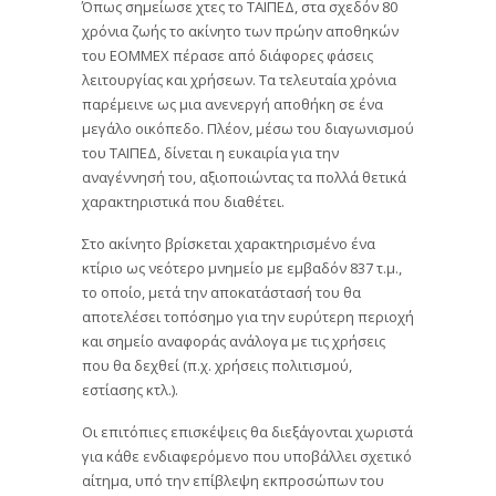
Όπως σημείωσε χτες το ΤΑΙΠΕΔ, στα σχεδόν 80
χρόνια ζωής το ακίνητο των πρώην αποθηκών
του ΕΟΜΜΕΧ πέρασε από διάφορες φάσεις
λειτουργίας και χρήσεων. Τα τελευταία χρόνια
παρέμεινε ως μια ανενεργή αποθήκη σε ένα
μεγάλο οικόπεδο. Πλέον, μέσω του διαγωνισμού
του ΤΑΙΠΕΔ, δίνεται η ευκαιρία για την
αναγέννησή του, αξιοποιώντας τα πολλά θετικά
χαρακτηριστικά που διαθέτει.
Στο ακίνητο βρίσκεται χαρακτηρισμένο ένα
κτίριο ως νεότερο μνημείο με εμβαδόν 837 τ.μ.,
το οποίο, μετά την αποκατάστασή του θα
αποτελέσει τοπόσημο για την ευρύτερη περιοχή
και σημείο αναφοράς ανάλογα με τις χρήσεις
που θα δεχθεί (π.χ. χρήσεις πολιτισμού,
εστίασης κτλ.).
Οι επιτόπιες επισκέψεις θα διεξάγονται χωριστά
για κάθε ενδιαφερόμενο που υποβάλλει σχετικό
αίτημα, υπό την επίβλεψη εκπροσώπων του