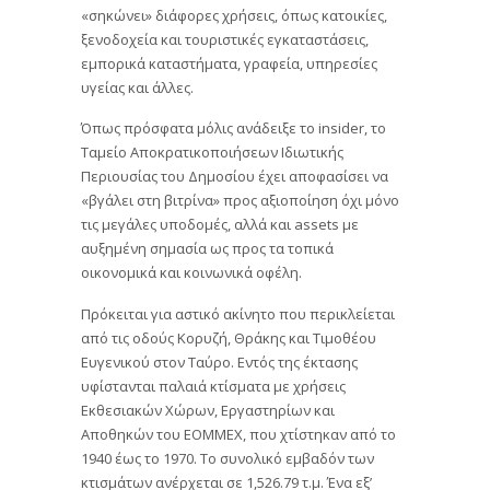
«σηκώνει» διάφορες χρήσεις, όπως κατοικίες,
ξενοδοχεία και τουριστικές εγκαταστάσεις,
εμπορικά καταστήματα, γραφεία, υπηρεσίες
υγείας και άλλες.
Όπως πρόσφατα μόλις ανάδειξε το insider, το
Ταμείο Αποκρατικοποιήσεων Ιδιωτικής
Περιουσίας του Δημοσίου έχει αποφασίσει να
«βγάλει στη βιτρίνα» προς αξιοποίηση όχι μόνο
τις μεγάλες υποδομές, αλλά και assets με
αυξημένη σημασία ως προς τα τοπικά
οικονομικά και κοινωνικά οφέλη.
Πρόκειται για αστικό ακίνητο που περικλείεται
από τις οδούς Κορυζή, Θράκης και Τιμοθέου
Ευγενικού στον Ταύρο. Εντός της έκτασης
υφίστανται παλαιά κτίσματα με χρήσεις
Εκθεσιακών Χώρων, Εργαστηρίων και
Αποθηκών του ΕΟΜΜΕΧ, που χτίστηκαν από το
1940 έως το 1970. Το συνολικό εμβαδόν των
κτισμάτων ανέρχεται σε 1,526.79 τ.μ. Ένα εξ’