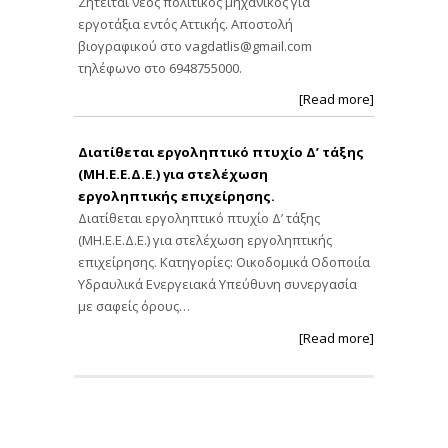
Ζητείται νέος πολιτικός μηχανικός για
εργοτάξια εντός Αττικής. Αποστολή
βιογραφικού στο
vagdatlis@gmail.com
τηλέφωνο στο 6948755000.
[Read more]
Διατίθεται εργοληπτικό πτυχίο Δ’ τάξης
(ΜΗ.Ε.Ε.Δ.Ε.) για στελέχωση
εργοληπτικής επιχείρησης.
Διατίθεται εργοληπτικό πτυχίο Δ’ τάξης
(ΜΗ.Ε.Ε.Δ.Ε.) για στελέχωση εργοληπτικής
επιχείρησης. Κατηγορίες: Οικοδομικά Οδοποιία
Υδραυλικά Ενεργειακά Υπεύθυνη συνεργασία
με σαφείς όρους…
[Read more]