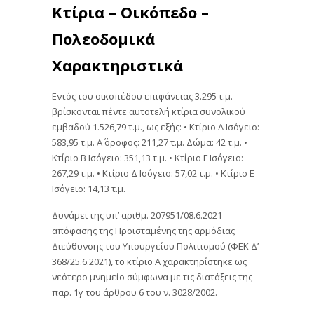
Κτίρια – Οικόπεδο –
Πολεοδομικά
Χαρακτηριστικά
Εντός του οικοπέδου επιφάνειας 3.295 τ.μ.
βρίσκονται πέντε αυτοτελή κτίρια συνολικού
εμβαδού 1.526,79 τ.μ., ως εξής: • Κτίριο Α Ισόγειο:
583,95 τ.μ. Α΄ όροφος: 211,27 τ.μ. Δώμα: 42 τ.μ. •
Κτίριο Β Ισόγειο: 351,13 τ.μ. • Κτίριο Γ Ισόγειο:
267,29 τ.μ. • Κτίριο Δ Ισόγειο: 57,02 τ.μ. • Κτίριο Ε
Ισόγειο: 14,13 τ.μ.
Δυνάμει της υπ’ αριθμ. 207951/08.6.2021
απόφασης της Προϊσταμένης της αρμόδιας
Διεύθυνσης του Υπουργείου Πολιτισμού (ΦΕΚ Δ’
368/25.6.2021), το κτίριο Α χαρακτηρίστηκε ως
νεότερο μνημείο σύμφωνα με τις διατάξεις της
παρ. 1γ του άρθρου 6 του ν. 3028/2002.