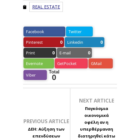
REAL ESTATE
Facebook
Twitter
0
0
Pinterest
Linkedin
0
0
Print
E-mail
Evernote
GetPocket
GMail
Total
Viber
0
NEXT ARTICLE
Παγκόσμια
οικονομικά
PREVIOUS ARTICLE
οφέλη αν η
ΔΕΗ: Αύξηση των
υπερθέρμανση
επενδύσεων
διατηρηθεί κάτω