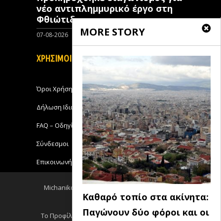
νέo αντιπλημμυρικό έργο στη
Φθιώτιδα
MORE STORY
07-08-2026
0
ΧΡΗΣΙΜΟΙ ΣΥΝΔΕΣΜΟΙ
Όροι Χρήσης
Δήλωση Ιδιωτικότητας
FAQ – Οδηγίες Χρήσης
Σύνδεσμοι
Επικοινωνήστε με το Michanikos-Online
Michanikos-Online 2018 - All Rights Reserved
Καθαρό τοπίο στα ακίνητα:
Back to top
Παγώνουν δύο φόροι και οι
Το Προφίλ μου
Log out
Ειδησεις RSS