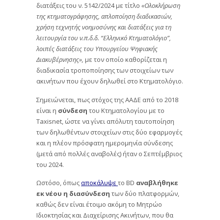
διατάξεις του ν. 5142/2024 με τίτλο
«Ολοκλήρωση
της κτηματογράφησης, απλοποίηση διαδικασιών,
χρήση τεχνητής νοημοσύνης και διατάξεις για τη
λειτουργία του ν.π.δ.δ. “Ελληνικό Κτηματολόγιο”,
λοιπές διατάξεις του Υπουργείου Ψηφιακής
Διακυβέρνησης»,
με τον οποίο καθορίζεται η
διαδικασία τροποποίησης των στοιχείων των
ακινήτων που έχουν δηλωθεί στο Κτηματολόγιο.
Σημειώνεται, πως στόχος της ΑΑΔΕ από το 2018
είναι η
σύνδεση
του Κτηματολογίου με το
Taxisnet, ώστε να γίνει απόλυτη ταυτοποίηση
των δηλωθέντων στοιχείων στις δύο εφαρμογές
και η πλέον πρόσφατη ημερομηνία σύνδεσης
(μετά από πολλές αναβολές) ήταν ο Σεπτέμβριος
του 2024.
Ωστόσο, όπως
αποκάλυψε
το BD
αναβλήθηκε
εκ νέου η διασύνδεση
των δύο πλατφορμών,
καθώς δεν είναι έτοιμο ακόμη το Μητρώο
Ιδιοκτησίας και Διαχείρισης Ακινήτων, που θα