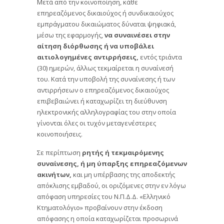
Μετά από την κοινοποίηση, κάθε
επηρεαζόμενος δικαιούχος ή συνδικαιούχος
εμπράγματου δικαιώματος δύναται ψηφιακά,
μέσω της εφαρμογής,
να συναινέσει στην
αίτηση διόρθωσης ή να υποβάλει
αιτιολογημένες αντιρρήσεις,
εντός τριάντα
(30) ημερών, άλλως τεκμαίρεται η συναίνεσή
του. Κατά την υποβολή της συναίνεσης ή των
αντιρρήσεων ο επηρεαζόμενος δικαιούχος
επιβεβαιώνει ή καταχωρίζει τη διεύθυνση
ηλεκτρονικής αλληλογραφίας του στην οποία
γίνονται όλες οι τυχόν μεταγενέστερες
κοινοποιήσεις.
Σε περίπτωση
ρητής ή τεκμαιρόμενης
συναίνεσης, ή μη ύπαρξης επηρεαζόμενων
ακινήτων,
και μη υπέρβασης της αποδεκτής
απόκλισης εμβαδού, οι οριζόμενες στην εν λόγω
απόφαση υπηρεσίες του Ν.Π.Δ.Δ. «Ελληνικό
Κτηματολόγιο» προβαίνουν στην έκδοση
απόφασης η οποία καταχωρίζεται προσωρινά