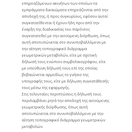
επηρεαζόμενων ακινήτων των οποίων τα
εμπράγματα δικαιώματα επηρεάζονται από την
αποδοχή της, ή προς συγκυρίους, εφόσον αυτοί
συγκατατίθενται ή έχουν ήδη πριν από την
έναρξη της διαδικασίας του παρόντος
συγκατατεθεί με την αιτούμενη διόρθωση, όπως
αυτή αποτυπώνεται στο συνυποβαλλόμενο με
την αίτηση τοπογραφικό διάγραμμα
γεωμετρικών μεταβολών, είτε με σχετική
δήλωσή τους ενώπιον συμβολαιογράφου, είτε
με υπεύθυνη δήλωσή τους επί της οποίας
βεβαιώνεται αρμοδίως το γνήσιο της
υπογραφής τους, είτε με δήλωση συγκατάθεσής
τους μέσω της εφαρμογής.
Στις τελευταίες περιπτώσεις η δήλωσή τους
περιλαμβάνει ρητά την αποδοχή της αιτούμενης
γεωμετρικής διόρθωσης, όπως αυτή
αποτυπώνεται στο συνυποβαλλόμενο με την
αίτηση τοπογραφικό διάγραμμα γεωμετρικών
μεταβολών.