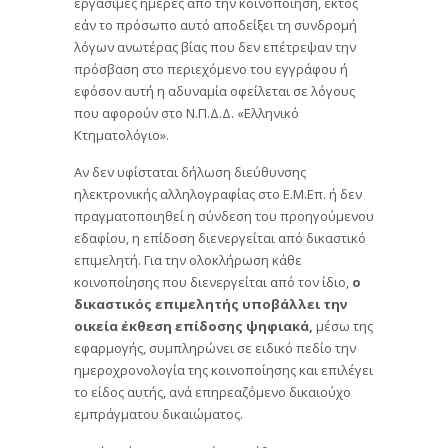
εργάσιμες ημέρες από την κοινοποίηση, εκτός
εάν το πρόσωπο αυτό αποδείξει τη συνδρομή
λόγων ανωτέρας βίας που δεν επέτρεψαν την
πρόσβαση στο περιεχόμενο του εγγράφου ή
εφόσον αυτή η αδυναμία οφείλεται σε λόγους
που αφορούν στο Ν.Π.Δ.Δ. «Ελληνικό
Κτηματολόγιο».
Αν δεν υφίσταται δήλωση διεύθυνσης
ηλεκτρονικής αλληλογραφίας στο Ε.Μ.Επ. ή δεν
πραγματοποιηθεί η σύνδεση του προηγούμενου
εδαφίου, η επίδοση διενεργείται από δικαστικό
επιμελητή. Για την ολοκλήρωση κάθε
κοινοποίησης που διενεργείται από τον ίδιο,
ο
δικαστικός επιμελητής υποβάλλει την
οικεία έκθεση επίδοσης ψηφιακά,
μέσω της
εφαρμογής, συμπληρώνει σε ειδικό πεδίο την
ημεροχρονολογία της κοινοποίησης και επιλέγει
το είδος αυτής, ανά επηρεαζόμενο δικαιούχο
εμπράγματου δικαιώματος.