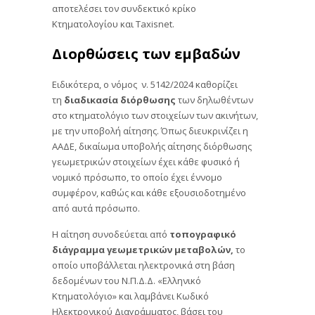
αποτελέσει τον συνδεκτικό κρίκο
Κτηματολογίου και Taxisnet.
Διορθώσεις των εμβαδών
Ειδικότερα, ο νόμος ν. 5142/2024 καθορίζει
τη
διαδικασία διόρθωσης
των δηλωθέντων
στο κτηματολόγιο των στοιχείων των ακινήτων,
με την υποβολή αίτησης. Όπως διευκρινίζει η
ΑΑΔΕ, δικαίωμα υποβολής αίτησης διόρθωσης
γεωμετρικών στοιχείων έχει κάθε φυσικό ή
νομικό πρόσωπο, το οποίο έχει έννομο
συμφέρον, καθώς και κάθε εξουσιοδοτημένο
από αυτά πρόσωπο.
Η αίτηση συνοδεύεται από
τοπογραφικό
διάγραμμα γεωμετρικών μεταβολών,
το
οποίο υποβάλλεται ηλεκτρονικά στη βάση
δεδομένων του Ν.Π.Δ.Δ. «Ελληνικό
Κτηματολόγιο» και λαμβάνει Κωδικό
Ηλεκτρονικού Διαγράµµατος, βάσει του