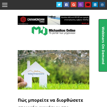

Webinars On Demand
Πώς μπορείτε να διορθώσετε