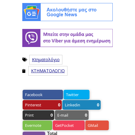
Κτηματολόγιο
ΚΤΗΜΑΤΟΛΟΓΙΟ
Facebook
Twitter
0
0
Pinterest
Linkedin
0
0
Print
E-mail
Evernote
GetPocket
GMail
Total