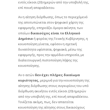
εντός είκοσι (20) ημερών από την υποβολή της,
επί ποινή απαραδέκτου.
Αν η αίτηση διόρθωσης, όπως το περιεχόμενό
της αποτυπώνεται στον ψηφιακό χάρτη της
εφαρμογής, επηρεάζει όμορα ακίνητα, των
οποίων
δικαιούχος είναι το Ελληνικό
Δημόσιο
ή φορέας της Γενικής Κυβέρνησης, η
κοινοποίηση γίνεται, εφόσον η σχετική
δυνατότητα υφίσταται, ψηφιακά, μέσω της
εφαρμογής, προς την αρμόδια υπηρεσία, με
διαλειτουργική πιστοποίηση λήψης της
κοινοποίησης.
Αν ο αιτών
δεν έχει πλήρες δικαίωμα
κυριότητας,
μεριμνά για την κοινοποίηση της
αίτησης διόρθωσης στους συγκυρίους του υπό
διόρθωση ακινήτου εντός είκοσι (20) ημερών
από την υποβολή της, επί ποινή απαραδέκτου.
Τονίζεται ακόμη, πως, δεν απαιτείται
κοινοποίηση της αίτησης στους δικαιούχους