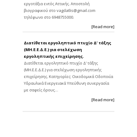
εργοτάξια εντός Αττικής. Αποστολή
βιογραφικού στο
vagdatlis@gmail.com
τηλέφωνο στο 6948755000.
[Read more]
Διατίθεται εργοληπτικό πτυχίο Δ’ τάξης
(ΜΗ.Ε.Ε.Δ.Ε.) για στελέχωση
εργοληπτικής επιχείρησης.
Διατίθεται εργοληπτικό πτυχίο Δ’ τάξης
(ΜΗ.Ε.Ε.Δ.Ε.) για στελέχωση εργοληπτικής
επιχείρησης. Κατηγορίες: Οικοδομικά Οδοποιία
Υδραυλικά Ενεργειακά Υπεύθυνη συνεργασία
με σαφείς όρους…
[Read more]