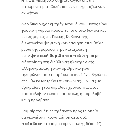
Ν.Π.Δ.Δ. «Ελληνικό Κτηματολόγιο» επί της
αιτούμενης μεταβολής και των επηρεαζόμενων
ακινήτων.
Αν ο δικαιούχος εμπράγματου δικαιώματος είναι
φυσικό ή νομικό πρόσωπο, το οποίο δεν ανήκει
στους φορείς της Γενικής Κυβέρνησης,
διενεργείται ψηφιακή κοινοποίηση απευθείας
μέσω της εφαρμογής, με καταχώριση
στην
ψηφιακή θυρίδα του πολίτη
και με
ειδοποίηση στη διεύθυνση ηλεκτρονικής
αλληλογραφίας ή στον αριθμό κινητού
τηλεφώνου που το πρόσωπο αυτό έχει δηλώσει
στο Εθνικό Μητρώο Επικοινωνίας (Ε.Μ.Επ.) με
εξακρίβωση του ακριβούς χρόνου, κατά τον
οποίο έλαβαν χώρα η αποστολή, η παραλαβή
και η πρόσβαση.
Τεκμαίρεται ότι το πρόσωπο προς το οποίο
διενεργείται η κοινοποίηση
αποκτά
πρόσβαση
στο περιεχόμενο αυτής δέκα (10)