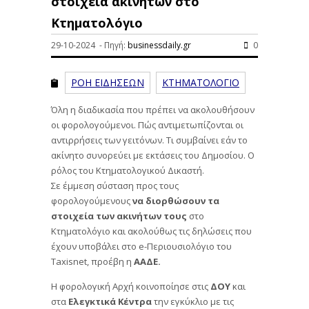
στοιχεία ακινήτων στο
Κτηματολόγιο
29-10-2024 - Πηγή:
businessdaily.gr
0
ΡΟΗ ΕΙΔΗΣΕΩΝ
ΚΤΗΜΑΤΟΛΟΓΙΟ
Όλη η διαδικασία που πρέπει να ακολουθήσουν
οι φορολογούμενοι. Πώς αντιμετωπίζονται οι
αντιρρήσεις των γειτόνων. Τι συμβαίνει εάν το
ακίνητο συνορεύει με εκτάσεις του Δημοσίου. Ο
ρόλος του Κτηματολογικού Δικαστή.
Σε έμμεση σύσταση προς τους
φορολογούμενους
να διορθώσουν τα
στοιχεία των ακινήτων τους
στο
Κτηματολόγιο και ακολούθως τις δηλώσεις που
έχουν υποβάλει στο e-Περιουσιολόγιο του
Taxisnet, προέβη η
ΑΑΔΕ.
Η φορολογική Αρχή κοινοποίησε στις
ΔΟΥ
και
στα
Ελεγκτικά Κέντρα
την εγκύκλιο με τις