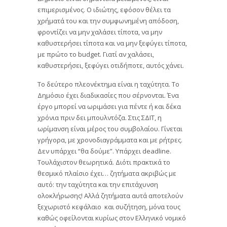
επιμερισμένος. Ο ιδιώτης, εφόσον θέλει τα
χρήματά του και την συμφωνημένη απόδοση,
φροντίζει να μην χαλάσει τίποτα, να μην
καθυστερήσει τίποτα και να μην ξεφύγει τίποτα,
με πρώτο το budget. Γιατί αν χαλάσει,
καθυστερήσει, ξεφύγει οτιδήποτε, αυτός χάνει.
Το δεύτερο πλεονέκτημα είναι η ταχύτητα. Το
Δημόσιο έχει διαδικασίες που σέρνονται. Ένα
έργο μπορεί να ωριμάσει για πέντε ή και δέκα
χρόνια πριν δει μπουλντόζα. Στις ΣΔΙΤ, η
ωρίμανση είναι μέρος του συμβολαίου. Γίνεται
γρήγορα, με χρονοδιαγράμματα και με ρήτρες.
Δεν υπάρχει “θα δούμε”. Υπάρχει deadline.
Τουλάχιστον θεωρητικά. Διότι πρακτικά το
θεσμικό πλαίσιο έχει… ζητήματα ακριβώς με
αυτό: την ταχύτητα και την επιτάχυνση
ολοκλήρωσης! Αλλά ζητήματα αυτά αποτελούν
ξεχωριστό κεφάλαιο και συζήτηση, μόνα τους
καθώς οφείλονται κυρίως στον Ελληνικό νομικό