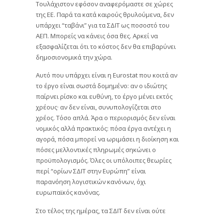
Τουλάχιστον εφόσον αναφερόμαστε σε χώρες
της ΕΕ. Παρά τα κατά καιρούς θρυλούμενα, δεν
υπάρχει “ταβάνι” για τα ΣΔΙΤ ως ποσοστό του
ΑΕΠ. Μπορείς να κάνεις όσα θες. Αρκεί να
εξασφαλίζεται ότι το κόστος δεν θα επιβαρύνει
δημοσιονομικά την χώρα.
Αυτό που υπάρχει είναι η Eurostat που κοιτά αν
το έργο είναι σωστά δομημένο: αν ο ιδιώτης
παίρνει ρίσκο και ευθύνη, το έργο μένει εκτός
χρέους· αν δεν είναι, συνυπολογίζεται στο
χρέος. Τόσο απλά. Άρα ο περιορισμός δεν είναι
νομικός αλλά πρακτικός: πόσα έργα αντέχει η
αγορά, πόσα μπορεί να ωριμάσει η διοίκηση και
πόσες μελλοντικές πληρωμές σηκώνει ο
προϋπολογισμός. Όλες οι υπόλοιπες θεωρίες
περί “ορίων ΣΔΙΤ στην Ευρώπη” είναι
παρανόηση λογιστικών κανόνων, όχι
ευρωπαϊκός κανόνας.
Στο τέλος της ημέρας, τα ΣΔΙΤ δεν είναι ούτε