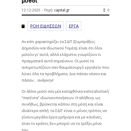
μύθοι
12-12-2025 - Πηγή:
capital.gr
0
ΡΟΗ ΕΙΔΗΣΕΩΝ
ΕΡΓΑ
Αν κάτι χαρακτηρίζει τα ΣΔΙΤ (Συμπράξεις
Δημοσίου και Ιδιωτικού Τομέα), είναι ότι όλοι
μιλούν γι’ αυτά, αλλά ελάχιστοι γνωρίζουν τι
πραγματικά αυτά σημαίνουν. Οι μισοί τα
αντιμετωπίζουν σαν θαυματουργό εργαλείο που
λύνει όλα τα προβλήματα. Δια πάσαν νόσον και
πάσαν… ανάγκην!
Οι άλλοι μισοί σαν μία καταχθόνια καπιταλιστική
“πατέντα” ιδιωτικοποιήσεων. Η αλήθεια, ως
συνήθως, βρίσκεται κάπου στη μέση και είναι
ιδιαίτερα απλή: τα ΣΔΙΤ είναι ο μόνος τρόπος να
γίνουν μεγάλα έργα γρήγορα και με κανόνες,
όταν το κράτος δεν μπορεί να τα τρέξει μόνο
του.