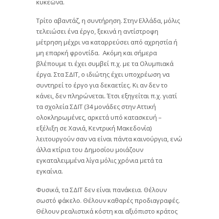
κυκεώνα.
Τρίτο αβαντάζ, η συντήρηση. Στην Ελλάδα, μόλις
τελειώσει ένα έργο, ξεκινά η αντίστροφη
μέτρηση μέχρι να καταρρεύσει από αχρηστία ή
μη επαρκή φροντίδα. Ακόμη και σήμερα
βλέπουμε τι έχει συμβεί π.χ. με τα Ολυμπιακά
έργα. Στα ΣΔΙΤ, ο ιδιώτης έχει υποχρέωση να
συντηρεί το έργο για δεκαετίες. Κι αν δεν το
κάνει, δεν πληρώνεται. Έτσι εξηγείται π.χ. γιατί
τα σχολεία ΣΔΙΤ (34 μονάδες στην Αττική
ολοκληρωμένες, αρκετά υπό κατασκευή –
εξέλιξη σε Χανιά, Κεντρική Μακεδονία)
λειτουργούν σαν να είναι πάντα καινούργια, ενώ
άλλα κτίρια του Δημοσίου μοιάζουν
εγκαταλειμμένα λίγα μόλις χρόνια μετά τα
εγκαίνια.
Φυσικά, τα ΣΔΙΤ δεν είναι πανάκεια. Θέλουν
σωστό φάκελο. Θέλουν καθαρές προδιαγραφές.
Θέλουν ρεαλιστικά κόστη και αξιόπιστο κράτος