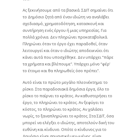
Ας ξεκινήσουμε από τα βασικά. ΣΔΙΤ σημαίνει ότι
το Δημόσιο ζητά από έναν ιδιώτη να αναλάβει
σχεδιασμό, χρηματοδότηση, κατασκευή και
συντήρηση ενός έργου ή μιας υπηρεσίας. Για
πολλά χρόνια. Δεν πληρώνει προκαταβολικά.
Πληρώνει όταν το έργο έχει παραδοθεί, όταν
λειτουργεί και όταν ο ιδιώτης αποδεικνύει ότι
κάνει αυτά που υποσχέθηκε. Δεν υπάρχει “πάρε
τα χρήματα και βλέπουμε”. Υπάρχει μόνο “φέρ’
το έτοιμο και θα πληρωθείς όσο πρέπει”.
Αυτό είναι το πρώτο μεγάλο πλεονέκτημα: το
ρίσκο. Στα παραδοσιακά δημόσια έργα, όλο το
ρίσκο το παίρνει το κράτος. Αν καθυστερήσει το
έργο, το πληρώνει το κράτος. Αν ξεφύγει το
κόστος, το πληρώνει το κράτος. Αν χαλάσει
νωρίς, το ξαναπληρώνει το κράτος. Στα ΣΔΙΤ, όσα
μπορεί να ελέγξει ο ιδιώτης, αποτελούν δική του
ευθύνη και κίνδυνο. Οπότε ο κίνδυνος για το
Δημόσιο είναι σημαντικά μειωμένος, είναι