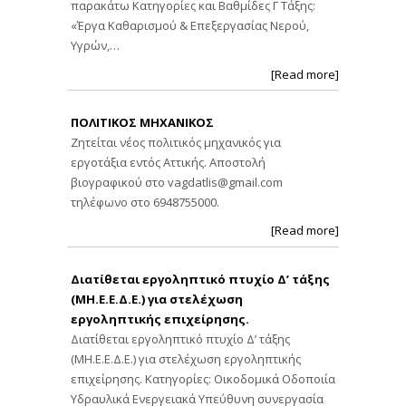
παρακάτω Κατηγορίες και Βαθμίδες Γ Τάξης:
«Έργα Καθαρισμού & Επεξεργασίας Νερού,
Υγρών,…
[Read more]
ΠΟΛΙΤΙΚΟΣ ΜΗΧΑΝΙΚΟΣ
Ζητείται νέος πολιτικός μηχανικός για
εργοτάξια εντός Αττικής. Αποστολή
βιογραφικού στο
vagdatlis@gmail.com
τηλέφωνο στο 6948755000.
[Read more]
Διατίθεται εργοληπτικό πτυχίο Δ’ τάξης
(ΜΗ.Ε.Ε.Δ.Ε.) για στελέχωση
εργοληπτικής επιχείρησης.
Διατίθεται εργοληπτικό πτυχίο Δ’ τάξης
(ΜΗ.Ε.Ε.Δ.Ε.) για στελέχωση εργοληπτικής
επιχείρησης. Κατηγορίες: Οικοδομικά Οδοποιία
Υδραυλικά Ενεργειακά Υπεύθυνη συνεργασία