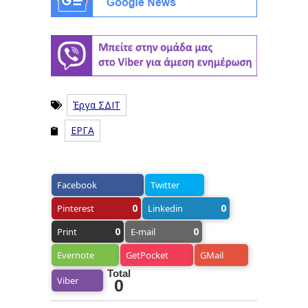
Έργα ΣΔΙΤ
ΕΡΓΑ
Facebook
Twitter
0
0
Pinterest
Linkedin
0
0
Print
E-mail
Evernote
GetPocket
GMail
Total
Viber
0