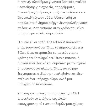
συγγενή. Τώρα όμως γίνονται βασικό εργαλείο
υλοποίησης για σχολεία, απορρίμματα,
δικαστήρια, δρόμους, ευρυζωνικά δίκτυα κ.ο.κ.
Όχι επειδή έγιναν μόδα. Αλλά επειδή τα
αποκλειστικά δημόσια έργα δεν προλαβαίνουν
πλέον να υλοποιηθούν στον χρόνο που είναι
απαραίτητο να ολοκληρωθούν.
Η ουσία είναι απλή. Τα ΣΔΙΤ δουλεύουν όταν
υπάρχουν κανόνες. Όταν το Δημόσιο ξέρει τι
θέλει. Όταν οι τράπεζες εμπιστεύονται το
κράτος ότι θα πληρώσει. Όταν η κατανομή
ρίσκου είναι λογική και σύμφωνη με το ισχύον
δημοσιονομικό πλαίσιο. Όταν, για να μην
ξεχνιόμαστε, ο ιδιώτης καταλαβαίνει ότι δεν
παίρνει ένα υπέροχο δώρο, αλλά μια
υποχρέωση δεκαετιών.
Υπό συγκεκριμένες προϋποθέσεις, οι ΣΔΙΤ
αποτελούν το απόλυτο εργαλείο
εκσυγχρονισμού των υποδομών μιας χώρας.