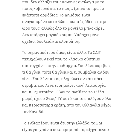
που δεν αλλάζει τους κανόνες ανάλογα με το
ποιος κυβερνά και το πως… ξυπνά το πρωί ο
εκάστοτε αρμόδιος. Το Δημόσιο είναι
αναγκασμένο να εκδώσει σωστές άδειες στην
ώρα τους, αλλιώς όλο το μοντέλο μπλοκάρει.
Δεν υπάρχει μαγικό κουμπί. Υπάρχει μόνο
σχέδιο, δουλειά και υλοποίηση.
Το σημαντικότερο όμως είναι άλλο. Τα ΣΔΙΤ
πετυχαίνουν εκεί που το κλασικό σύστημα
αποτυγχάνει: στην πειθαρχία. Σου λένε ακριβώς
τι θα γίνει, πότε θα γίνει και τι συμβαίνει αν δεν
γίνει. Σου λένε ποιος πληρώνει αν κάτι πάει
στραβά. Σου λένε τι σημαίνει καλή λειτουργία
και πως μετριέται. Είναι το αντίθετο του “έλα
μωρέ, έχει ο Θεός”. Γι’ αυτό και τα επιλέγουν όλο
και περισσότερα κράτη, από την Ολλανδία μέχρι
τον Καναδά.
Το ενδιαφέρον είναι ότι στην Ελλάδα, τα ΣΔΙΤ
είχαν για χρόνια συμπεριφορά παρεξηγημένου