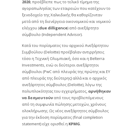
2020
, προέβλεπε πως το τελικό τίμημα της
αγοραπωλησίας των εταιρειών που κατέχουν το
ξενοδοχείο της Χαλκιδικής θα καθορίζονταν
μετά από τη διενέργεια οικονομικού και νομικού
ελέγχου (
due dilligence
) από ανεξάρτητο
σύμβουλο (Independent Advisor).
Κατά του πορίσματος του αρχικού Ανεξάρτητου
Συμβούλου (Deloitte) προέβαλαν αντιρρήσεις
τόσο η Τεχνική Ολυμπιακή, όσο και η Belterra
Investments, ενώ οι δεύτεροι ανεξάρτητοι
σύμβουλοι (PwC από πλευράς της πρώτης και ΕΥ
από πλευράς της δεύτερης) αλλά και ο αρχικός
ανεξάρτητος σύμβουλος (Deloitte), λόγω της
πολυπλοκότητας του εγχειρήματος,
αρνήθηκαν
να δεσμευτούν
από τους προβλεπόμενους
από τη συμφωνία πώλησης μετοχών, χρόνους
ολοκλήρωσης. Ως νέος ανεξάρτητος σύμβουλος
για την έκδοση πορίσματος (final completion
statement) είχε ορισθεί η
KPMG
.