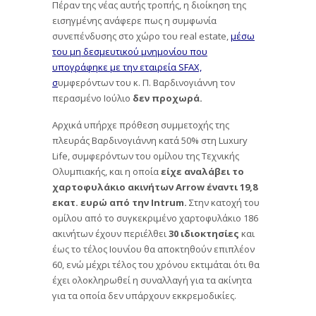
Πέραν της νέας αυτής τροπής, η διοίκηση της
εισηγμένης ανάφερε πως η συμφωνία
συνεπένδυσης στο χώρο του real estate,
μέσω
του μη δεσμευτικού μνημονίου που
υπογράφηκε με την εταιρεία SFAX,
σ
υμφερόντων του κ. Π. Βαρδινογιάννη τον
περασμένο Ιούλιο
δεν προχωρά.
Αρχικά υπήρχε πρόθεση συμμετοχής της
πλευράς Βαρδινογιάννη κατά 50% στη Luxury
Life, συμφερόντων του ομίλου της Τεχνικής
Ολυμπιακής, και η οποία
είχε αναλάβει το
χαρτοφυλάκιο ακινήτων Arrow έναντι 19,8
εκατ. ευρώ από την Intrum.
Στην κατοχή του
ομίλου από το συγκεκριμένο χαρτοφυλάκιο 186
ακινήτων έχουν περιέλθει
30 ιδιοκτησίες
και
έως το τέλος Ιουνίου θα αποκτηθούν επιπλέον
60, ενώ μέχρι τέλος του χρόνου εκτιμάται ότι θα
έχει ολοκληρωθεί η συναλλαγή για τα ακίνητα
για τα οποία δεν υπάρχουν εκκρεμοδικίες.