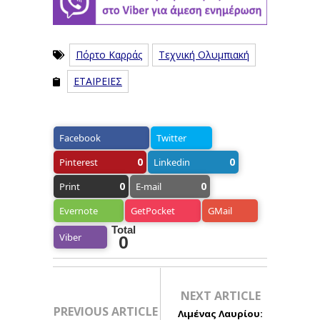
Πόρτο Καρράς
Τεχνική Ολυμπιακή
ΕΤΑΙΡΕΙΕΣ
Facebook
Twitter
0
0
Pinterest
Linkedin
0
0
Print
E-mail
Evernote
GetPocket
GMail
Total
Viber
0
NEXT ARTICLE
PREVIOUS ARTICLE
Λιμένας Λαυρίου: