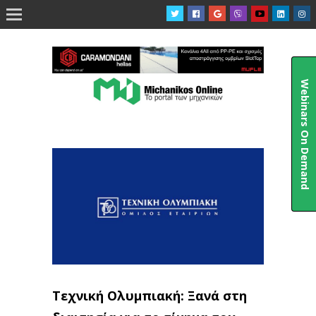

Webinars On Demand
Τεχνική Ολυμπιακή: Ξανά στη