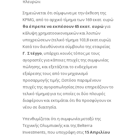
πλευρών.
Σημειώνεται ότι σύμφωνα με την έκθεση της
KPMG, από το αρχικό τίμημα των 169 εκατ. ευρώ
θα έπρεπε να εκπέσουν 65 εκατ. ευρώ
για
κάλυψη χρηματοοικονομικών και λοιπών
υποχρεώσεων (τελικό τίμημα 103,8 εκατ.ευρώ).
Κατά τον διευθύνοντα σύμβουλο της εταιρείας
Γ. Στέγγο
, υπάρχει κοινός τόπος με τους
αγοραστές για κάποιες πτυχές της συμφωνίας
πώλησης, και εξετάζεται το ενδεχόμενο
εξαίρεσης τους από τον μηχανισμό
προσαρμογής τιμής. Ωστόσο παραμένουν
πτυχές της αγοραπωλησίας (που επηρεάζουν το
τελικό τίμημα) για τις οποίες οι δύο πλευρές
διαφέρουν και εκτιμάται ότι θα προσφύγουν εκ
νέου σε διαιτησία.
Υπενθυμίζεται ότι η συμφωνία μεταξύ της
Τεχνικής Ολυμπιακής και της Belterra
Investments, που υπεγράφη στις
15 Απριλίου