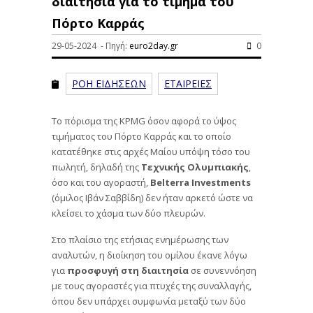
διαιτησία για το τίμημα του
Πόρτο Καρράς
29-05-2024 - Πηγή:
euro2day.gr
0
ΡΟΗ ΕΙΔΗΣΕΩΝ
ΕΤΑΙΡΕΙΕΣ
Το πόρισμα της KPMG όσον αφορά το ύψος
τιμήματος του Πόρτο Καρράς και το οποίο
κατατέθηκε στις αρχές Μαίου υπόψη τόσο του
πωλητή, δηλαδή της
Τεχνικής Ολυμπιακής
,
όσο και του αγοραστή,
Belterra Investments
(όμιλος Ιβάν Σαββίδη) δεν ήταν αρκετό ώστε να
κλείσει το χάσμα των δύο πλευρών.
Στο πλαίσιο της ετήσιας ενημέρωσης των
αναλυτών, η διοίκηση του ομίλου έκανε λόγω
για
προσφυγή στη διαιτησία
σε συνεννόηση
με τους αγοραστές για πτυχές της συναλλαγής,
όπου δεν υπάρχει συμφωνία μεταξύ των δύο